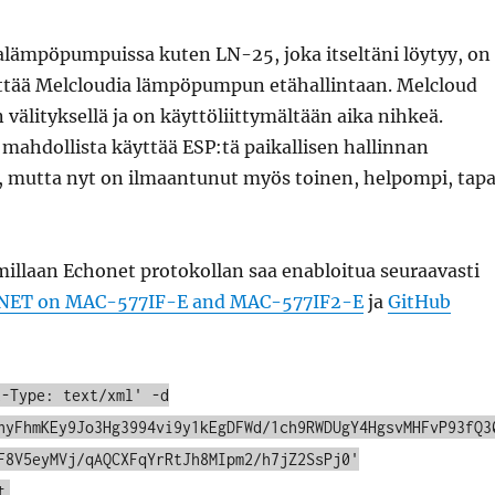
alämpöpumpuissa kuten LN-25, joka itseltäni löytyy, on
ttää Melcloudia lämpöpumpun etähallintaan. Melcloud
 välityksellä ja on käyttöliittymältään aika nihkeä.
mahdollista käyttää ESP:tä paikallisen hallinnan
, mutta nyt on ilmaantunut myös toinen, helpompi, tapa
illaan Echonet protokollan saa enabloitua seuraavasti
NET on MAC-577IF-E and MAC-577IF2-E
ja
GitHub
t-Type: text/xml' -d
nyFhmKEy9Jo3Hg3994vi9y1kEgDFWd/1ch9RWDUgY4HgsvMHFvP93fQ3
F8V5eyMVj/qAQCXFqYrRtJh8MIpm2/h7jZ2SsPj0'
t