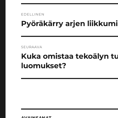
Artikkelien
EDELLINEN
selaus
Pyöräkärry arjen liikkum
Edellinen
artikkeli:
SEURAAVA
Kuka omistaa tekoälyn t
Seuraava
artikkeli:
luomukset?
AVAINSANAT