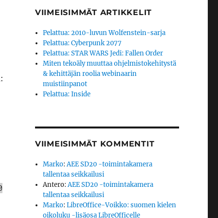
VIIMEISIMMÄT ARTIKKELIT
Pelattua: 2010-luvun Wolfenstein-sarja
Pelattua: Cyberpunk 2077
Pelattua: STAR WARS Jedi: Fallen Order
Miten tekoäly muuttaa ohjelmistokehitystä
& kehittäjän roolia webinaarin
:
muistiinpanot
Pelattua: Inside
VIIMEISIMMÄT KOMMENTIT
Marko
:
AEE SD20 -toimintakamera
tallentaa seikkailusi
Antero
:
AEE SD20 -toimintakamera
0
tallentaa seikkailusi
Marko
:
LibreOffice-Voikko: suomen kielen
oikoluku -lisäosa LibreOfficelle