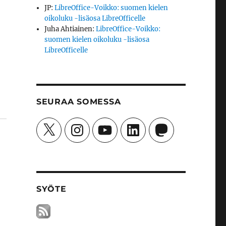
JP
:
LibreOffice-Voikko: suomen kielen
oikoluku -lisäosa LibreOfficelle
Juha Ahtiainen
:
LibreOffice-Voikko:
suomen kielen oikoluku -lisäosa
LibreOfficelle
SEURAA SOMESSA
X
Instagram
YouTube
LinkedIn
Mastodon
SYÖTE