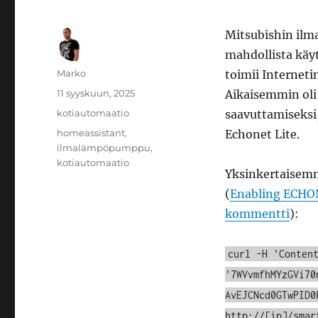
Mitsubishin ilm
mahdollista käy
Kirjoittaja
Marko
toimii Internetin
Julkaistu
11 syyskuun, 2025
Aikaisemmin oli 
Kategoriat
kotiautomaatio
saavuttamiseksi
Avainsanat
homeassistant
,
Echonet Lite.
ilmalämpöpumppu
,
kotiautomaatio
Yksinkertaisemm
(
Enabling ECHO
kommentti
):
curl -H 'Conten
'7WVvmfhMYzGVi70
AvEJCNcd0GTwPID0
http://[ip]/smar