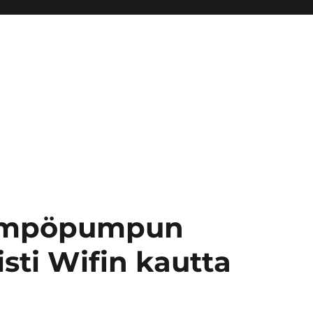
lämpöpumpun
isti Wifin kautta