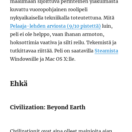
maailmaan sijoittuva perinteinen yläkulmasta
kuvattu vuoropohjainen roolipeli
nykyaikaisella tekniikalla toteutettuna. Mitä
Pelaaja-lehden arviosta (9/10 pistettä)
luin,
peli ei ole helppo, vaan ihanan armoton,
hoksottimia vaativa ja silti reilu. Tekemistä ja
tutkittavaa riittää. Peli on saatavilla
Steamista
Windowsille ja Mac OS X:lle.
Ehkä
Civilization: Beyond Earth
Civilizationit ovat aina olleet mainioita ajan