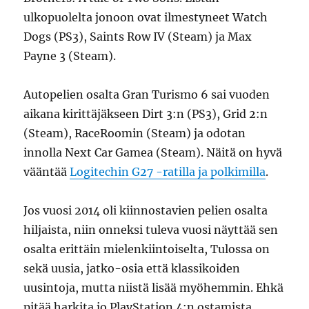
ulkopuolelta jonoon ovat ilmestyneet Watch
Dogs (PS3), Saints Row IV (Steam) ja Max
Payne 3 (Steam).
Autopelien osalta Gran Turismo 6 sai vuoden
aikana kirittäjäkseen Dirt 3:n (PS3), Grid 2:n
(Steam), RaceRoomin (Steam) ja odotan
innolla Next Car Gamea (Steam). Näitä on hyvä
vääntää
Logitechin G27 -ratilla ja polkimilla
.
Jos vuosi 2014 oli kiinnostavien pelien osalta
hiljaista, niin onneksi tuleva vuosi näyttää sen
osalta erittäin mielenkiintoiselta, Tulossa on
sekä uusia, jatko-osia että klassikoiden
uusintoja, mutta niistä lisää myöhemmin. Ehkä
pitää harkita jo PlayStation 4:n ostamista