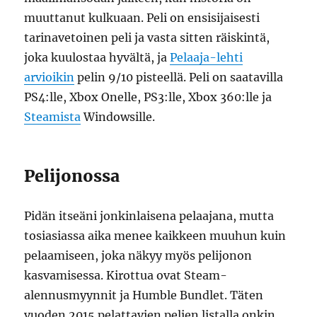
muuttanut kulkuaan. Peli on ensisijaisesti
tarinavetoinen peli ja vasta sitten räiskintä,
joka kuulostaa hyvältä, ja
Pelaaja-lehti
arvioikin
pelin 9/10 pisteellä. Peli on saatavilla
PS4:lle, Xbox Onelle, PS3:lle, Xbox 360:lle ja
Steamista
Windowsille.
Pelijonossa
Pidän itseäni jonkinlaisena pelaajana, mutta
tosiasiassa aika menee kaikkeen muuhun kuin
pelaamiseen, joka näkyy myös pelijonon
kasvamisessa. Kirottua ovat Steam-
alennusmyynnit ja Humble Bundlet. Täten
vuoden 2015 pelattavien pelien listalla onkin