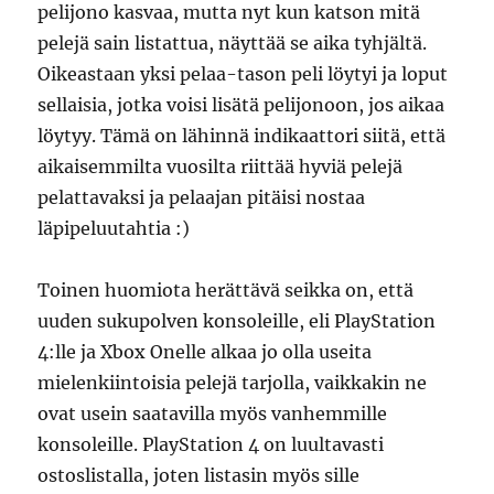
pelijono kasvaa, mutta nyt kun katson mitä
pelejä sain listattua, näyttää se aika tyhjältä.
Oikeastaan yksi pelaa-tason peli löytyi ja loput
sellaisia, jotka voisi lisätä pelijonoon, jos aikaa
löytyy. Tämä on lähinnä indikaattori siitä, että
aikaisemmilta vuosilta riittää hyviä pelejä
pelattavaksi ja pelaajan pitäisi nostaa
läpipeluutahtia :)
Toinen huomiota herättävä seikka on, että
uuden sukupolven konsoleille, eli PlayStation
4:lle ja Xbox Onelle alkaa jo olla useita
mielenkiintoisia pelejä tarjolla, vaikkakin ne
ovat usein saatavilla myös vanhemmille
konsoleille. PlayStation 4 on luultavasti
ostoslistalla, joten listasin myös sille