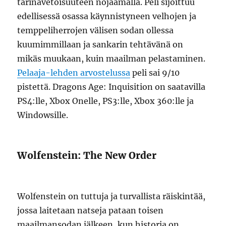
tarinavetoisuuteen nojaamalla. Peli sijoittuu
edellisessä osassa käynnistyneen velhojen ja
temppeliherrojen välisen sodan ollessa
kuumimmillaan ja sankarin tehtävänä on
mikäs muukaan, kuin maailman pelastaminen.
Pelaaja-lehden arvostelussa
peli sai 9/10
pistettä. Dragons Age: Inquisition on saatavilla
PS4:lle, Xbox Onelle, PS3:lle, Xbox 360:lle ja
Windowsille.
Wolfenstein: The New Order
Wolfenstein on tuttuja ja turvallista räiskintää,
jossa laitetaan natseja pataan toisen
maailmansodan jälkeen, kun historia on