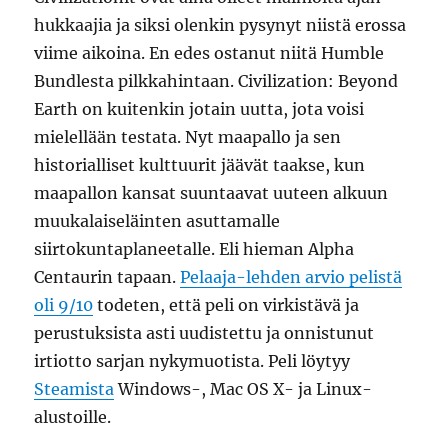
hukkaajia ja siksi olenkin pysynyt niistä erossa
viime aikoina. En edes ostanut niitä Humble
Bundlesta pilkkahintaan. Civilization: Beyond
Earth on kuitenkin jotain uutta, jota voisi
mielellään testata. Nyt maapallo ja sen
historialliset kulttuurit jäävät taakse, kun
maapallon kansat suuntaavat uuteen alkuun
muukalaiseläinten asuttamalle
siirtokuntaplaneetalle. Eli hieman Alpha
Centaurin tapaan.
Pelaaja-lehden arvio pelistä
oli 9/10
todeten, että peli on virkistävä ja
perustuksista asti uudistettu ja onnistunut
irtiotto sarjan nykymuotista. Peli löytyy
Steamista
Windows-, Mac OS X- ja Linux-
alustoille.