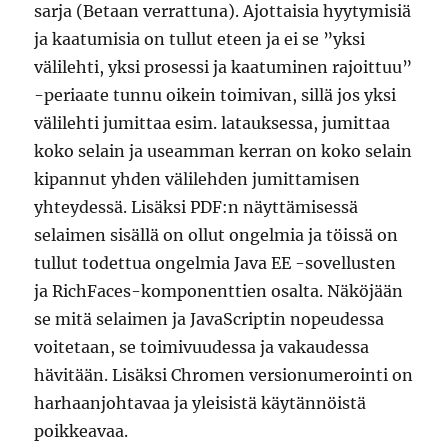
sarja (Betaan verrattuna). Ajottaisia hyytymisiä
ja kaatumisia on tullut eteen ja ei se ”yksi
välilehti, yksi prosessi ja kaatuminen rajoittuu”
-periaate tunnu oikein toimivan, sillä jos yksi
välilehti jumittaa esim. latauksessa, jumittaa
koko selain ja useamman kerran on koko selain
kipannut yhden välilehden jumittamisen
yhteydessä. Lisäksi PDF:n näyttämisessä
selaimen sisällä on ollut ongelmia ja töissä on
tullut todettua ongelmia Java EE -sovellusten
ja RichFaces-komponenttien osalta. Näköjään
se mitä selaimen ja JavaScriptin nopeudessa
voitetaan, se toimivuudessa ja vakaudessa
hävitään. Lisäksi Chromen versionumerointi on
harhaanjohtavaa ja yleisistä käytännöistä
poikkeavaa.