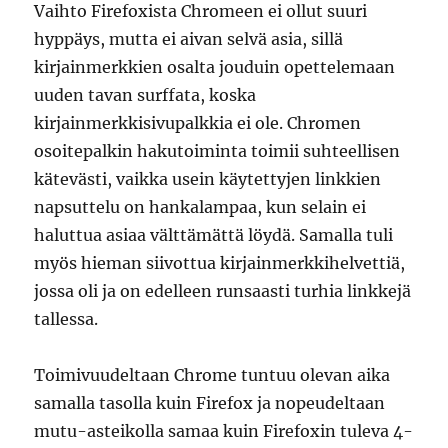
Vaihto Firefoxista Chromeen ei ollut suuri
hyppäys, mutta ei aivan selvä asia, sillä
kirjainmerkkien osalta jouduin opettelemaan
uuden tavan surffata, koska
kirjainmerkkisivupalkkia ei ole. Chromen
osoitepalkin hakutoiminta toimii suhteellisen
kätevästi, vaikka usein käytettyjen linkkien
napsuttelu on hankalampaa, kun selain ei
haluttua asiaa välttämättä löydä. Samalla tuli
myös hieman siivottua kirjainmerkkihelvettiä,
jossa oli ja on edelleen runsaasti turhia linkkejä
tallessa.
Toimivuudeltaan Chrome tuntuu olevan aika
samalla tasolla kuin Firefox ja nopeudeltaan
mutu-asteikolla samaa kuin Firefoxin tuleva 4-