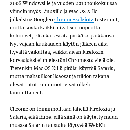
2008 Windowsille ja vuoden 2010 toukokuussa
viimein myös Linuxille ja Mac OS X:lle
julkaistua Googlen
Chrome-selainta
testannut,
mutta koska kaikki olivat sen nopeutta
kehuneet, oli aika testata pitikö se paikkansa.
Nyt vajaan kuukauden käytön jälkeen aika
hyvältä vaikuttaa, vaikka aivan Firefoxin
korvaajaksi ei mielestäni Chromesta vielä ole.
Tietenkin Mac OS X:llä pitäisi käyttää Safaria,
mutta maksulliset lisäosat ja niiden takana
olevat tutut toiminnot, eivät oikein
lämmittäneet.
Chrome on toiminnoiltaan lähellä Firefoxia ja
Safaria, eikä ihme, sillä siinä on käytetty muun
muassa Safarin taustalta löytyvää WebKit-