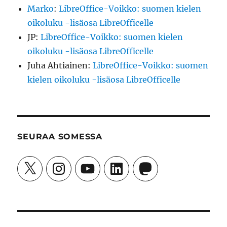
Marko
:
LibreOffice-Voikko: suomen kielen
oikoluku -lisäosa LibreOfficelle
JP
:
LibreOffice-Voikko: suomen kielen
oikoluku -lisäosa LibreOfficelle
Juha Ahtiainen
:
LibreOffice-Voikko: suomen
kielen oikoluku -lisäosa LibreOfficelle
SEURAA SOMESSA
X
Instagram
YouTube
LinkedIn
Mastodon