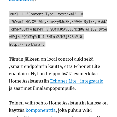
curl -H 'Content-Type: text/xml' -d
'7WVvmfhMYzGVi70nyFhmKEy9Jo3Hg3994vi9y1kEgDFWd/
1ch9RWDUgY4HgsvMHFvP93fQ30AvEJCNcd0GTwPID0F8V5e
yMVj/qAQCXFqYrRtJh8MIpm2/h7jZ2SsPj0'
http://[ip]/smart
Tämän jälkeen on local control auki sekä
/smart endpointin kautta, että Echonet Lite
enabloitu. Nyt on helppo lisätä esimerkiksi
Home Assistanttiin
Echonet Lite -integraatio
ja säätimet ilmalämpöpumpulle.
Toinen vaihtoehto Home Assistantin kanssa on
käyttää
komponenttia
, joka puhuu WiFi