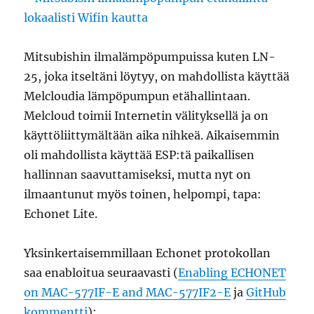
Mitsubishin ilmalämpöpumpuissa kuten LN-
25, joka itseltäni löytyy, on mahdollista käyttää
Melcloudia lämpöpumpun etähallintaan.
Melcloud toimii Internetin välityksellä ja on
käyttöliittymältään aika nihkeä. Aikaisemmin
oli mahdollista käyttää ESP:tä paikallisen
hallinnan saavuttamiseksi, mutta nyt on
ilmaantunut myös toinen, helpompi, tapa:
Echonet Lite.
Yksinkertaisemmillaan Echonet protokollan
saa enabloitua seuraavasti (
Enabling ECHONET
on MAC-577IF-E and MAC-577IF2-E
ja
GitHub
kommentti
):