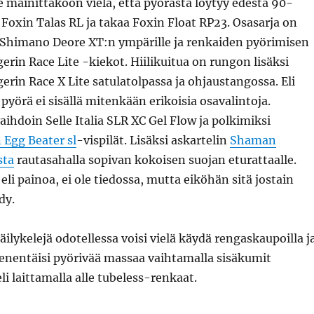
e mainittakoon vielä, että pyörästä löytyy edestä 90-
oxin Talas RL ja takaa Foxin Float RP23. Osasarja on
 Shimano Deore XT:n ympärille ja renkaiden pyörimisen
erin Race Lite -kiekot. Hiilikuitua on rungon lisäksi
erin Race X Lite satulatolpassa ja ohjaustangossa. Eli
yörä ei sisällä mitenkään erikoisia osavalintoja.
vaihdoin Selle Italia SLR XC Gel Flow ja polkimiksi
 Egg Beater sl
-vispilät. Lisäksi askartelin
Shaman
sta
rautasahalla sopivan kokoisen suojan eturattaalle.
eli painoa, ei ole tiedossa, mutta eiköhän sitä jostain
dy.
äilykelejä odotellessa voisi vielä käydä rengaskaupoilla j
ienentäisi pyörivää massaa vaihtamalla sisäkumit
eli laittamalla alle tubeless-renkaat.