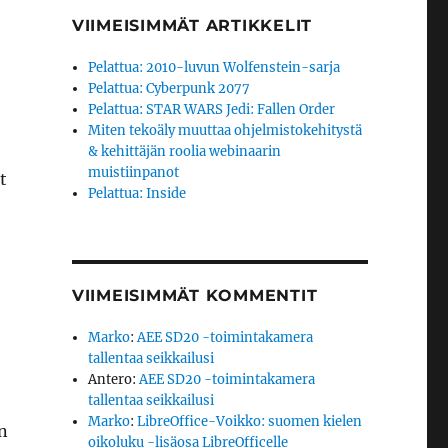
VIIMEISIMMÄT ARTIKKELIT
Pelattua: 2010-luvun Wolfenstein-sarja
Pelattua: Cyberpunk 2077
Pelattua: STAR WARS Jedi: Fallen Order
Miten tekoäly muuttaa ohjelmistokehitystä
& kehittäjän roolia webinaarin
muistiinpanot
t
Pelattua: Inside
VIIMEISIMMÄT KOMMENTIT
Marko
:
AEE SD20 -toimintakamera
tallentaa seikkailusi
Antero
:
AEE SD20 -toimintakamera
tallentaa seikkailusi
Marko
:
LibreOffice-Voikko: suomen kielen
n
oikoluku -lisäosa LibreOfficelle