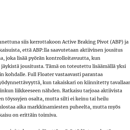
nettuna siis kerrottakoon Active Braking Pivot (ABP) ja
kaisuista, että ABP:lla saavutetaan aktiivinen jousitus
a, joka lisää pyörän kontrolloitavuutta, kun
 jäykistä jousitusta. Tämä on toteutettu lisäämällä yksi
in kohdalle. Full Floater vastaavasti parantaa
ödynnettävyyttä, kun takaiskari on kiinnitetty tavallaa
linkun liikkeeseen nähden. Ratkaisu tarjoaa aktiivista
 töyssyjen osalta, mutta silti ei keinu tai heilu
uulostaa aika markkinamiesten puheelta, mutta myös
aisu on erittäin toimiva.