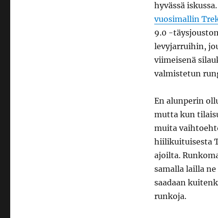
hyvässä iskussa.
täysjoustoa
vuosimallin Tre
9.0 -täysjoustoma
levyjarruihin, j
viimeisenä sila
valmistetun run
En alunperin ollu
mutta kun tilais
muita vaihtoehto
hiilikuituisesta
ajoilta. Runkomat
samalla lailla ne
saadaan kuitenk
runkoja.