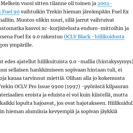
 Melkein vuosi sitten tilanne oli toinen ja
2002-
k Fuel 90
vaihtuikin Trekin hieman järeämpään Fuel Ex
lliin. Muutos olikin suuri, sillä jarrut vaihtuivat
oustomatka kasvoi xc-kurjistelusta enduro-mittoihin ja
uksena Fuel Ex 9.0 rakentuu
OCLV Black -hiilikuidusta
gon ympärille.
t edes ajatellut hiilikuituista 9.0 -mallia (hintakysymys)
uus sellaisen hankkimiseen sopivaan hintaan tuli, ei
ja kauaa tarvinnut miettiä. Olihan alla jo kokemusta
 Trekin OCLV Pro Issue 9900 (1997) -pyörästä kilpauran
eriaalien eroista ja eduista ei voi kuin kiistellä, mutta
 kaikki lopulta hajoavat, jos ovat hajotakseen. Hiilikuidul
in hieman alumiinia kevyempiä ja sopivan jäykkiä