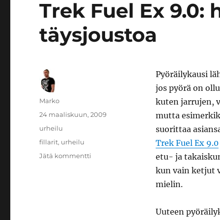
Trek Fuel Ex 9.0: 
täysjoustoa
Pyöräilykausi lä
jos pyörä on ol
Kirjoittaja
Marko
kuten jarrujen, 
Julkaistu
24 maaliskuun, 2009
mutta esimerkik
Kategoriat
urheilu
suorittaa asian
Avainsanat
fillarit
,
urheilu
Trek Fuel Ex 9.0
artikkeliin
Jätä kommentti
etu- ja takaisk
Trek
kun vain ketjut 
Fuel
mielin.
Ex
9.0:
herkullisen
Uuteen pyöräily
kuituista