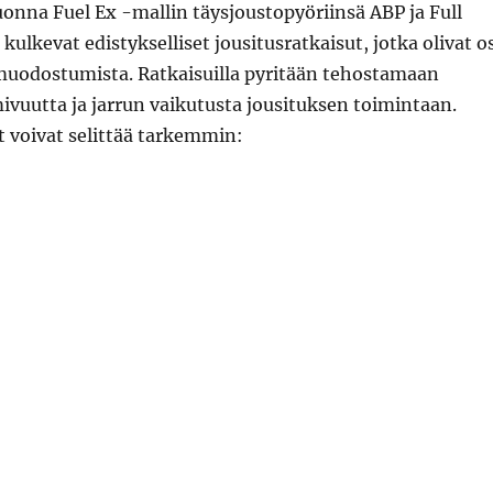
uonna Fuel Ex -mallin täysjoustopyöriinsä ABP ja Full
kulkevat edistykselliset jousitusratkaisut, jotka olivat o
uodostumista. Ratkaisuilla pyritään tehostamaan
ivuutta ja jarrun vaikutusta jousituksen toimintaan.
t voivat selittää tarkemmin: