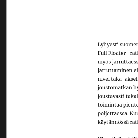
Lyhyesti suomen
Full Floater -rat
myös jarruttaess
jarruttaminen ei
nivel taka-aksel
joustomatkan hy
joustavasti taka
toimintaa pienten
poljettaessa. K
käytännössä ratk