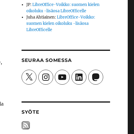
JP
:
LibreOffice-Voikko: suomen kielen
oikoluku -lisäosa LibreOfficelle
Juha Ahtiainen
:
LibreOffice-Voikko:
suomen kielen oikoluku -lisäosa
LibreOfficelle
SEURAA SOMESSA
,
X
Instagram
YouTube
LinkedIn
Mastodon
la
SYÖTE