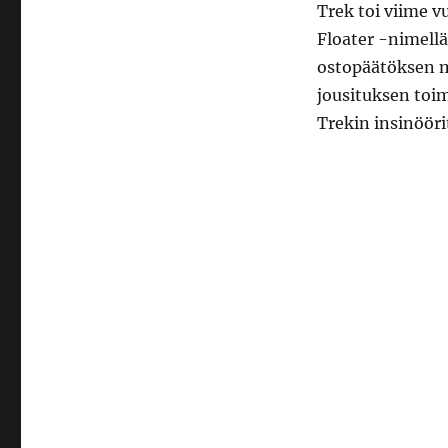
Trek toi viime v
Floater -nimellä 
ostopäätöksen m
jousituksen toim
Trekin insinööri