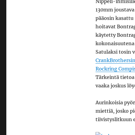
Nippeli-ihmisill
130mm joustava F
pääosin kasattu
hoitavat Bontrag
käytetty Bontrag
kokonaisuutena p
Satulaksi tosin 
CrankBrothersin
Rockring Compi
Tärkeintä tietoa 
vaaka joskus löy
Aurinkoisia pyör
miettiä, josko p
tiivistyslitkuun 