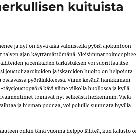
herkullisen kuituista
henee ja nyt on hyvä aika valmistella pyörä ajokuntoon,
lut talven ajan käyttämättömänä. Yleisimmät toimenpitee
vaihteiden ja renkaiden tarkistuksen voi suorittaa itse,
si joustohaarukoiden ja iskareiden huolto on helpointa
sa osaavassa pyöräliikkeessä. Viime kesänä hankkimani
-täysjoustopyörä kävi viime viikolla huollossa ja kyllä
unvaimentimet toimivat nyt selkeästi herkemmin. Vielä
vaihtaa ja hieman puunaa, voi poluille suunnata hyvillä
kauteen onkin tänä vuonna helppo lähteä, kun kalusto o