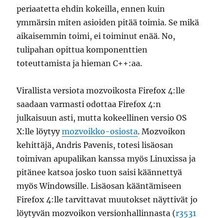
periaatetta ehdin kokeilla, ennen kuin
ymmärsin miten asioiden pitää toimia. Se mikä
aikaisemmin toimi, ei toiminut enää. No,
tulipahan opittua komponenttien
toteuttamista ja hieman C++:aa.
Virallista versiota mozvoikosta Firefox 4:lle
saadaan varmasti odottaa Firefox 4:n
julkaisuun asti, mutta kokeellinen versio OS
X:lle löytyy
mozvoikko-osiosta
. Mozvoikon
kehittäjä, Andris Pavenis, totesi lisäosan
toimivan apupalikan kanssa myös Linuxissa ja
pitänee katsoa josko tuon saisi käännettyä
myös Windowsille. Lisäosan kääntämiseen
Firefox 4:lle tarvittavat muutokset näyttivät jo
löytyvän mozvoikon versionhallinnasta (
r3531