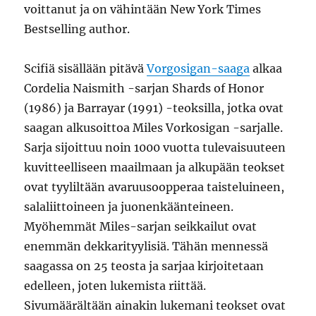
voittanut ja on vähintään New York Times
Bestselling author.
Scifiä sisällään pitävä
Vorgosigan-saaga
alkaa
Cordelia Naismith -sarjan Shards of Honor
(1986) ja Barrayar (1991) -teoksilla, jotka ovat
saagan alkusoittoa Miles Vorkosigan -sarjalle.
Sarja sijoittuu noin 1000 vuotta tulevaisuuteen
kuvitteelliseen maailmaan ja alkupään teokset
ovat tyyliltään avaruusoopperaa taisteluineen,
salaliittoineen ja juonenkäänteineen.
Myöhemmät Miles-sarjan seikkailut ovat
enemmän dekkarityylisiä. Tähän mennessä
saagassa on 25 teosta ja sarjaa kirjoitetaan
edelleen, joten lukemista riittää.
Sivumäärältään ainakin lukemani teokset ovat