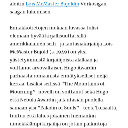
aloitin
Lois McMaster Bujoldin
Vorkosigan
saagan lukemisen.
Ennakkotietojen mukaan luvassa tulisi
olemaan hyvää kirjallisuutta, sillä
amerikkalainen scifi- ja fantasiakirjailija Lois
McMaster Bujold (s. 1949) on yksi
ylistetyimmistä kirjailijoista alallaan ja
voittanut arvovaltaisen Hugo Awardin
parhaasta romaanista ennätykselliset neljä
kertaa. Lisäksi scifissä ”The Mountains of
Mourning”-novelli on voittanut sekä Hugo
että Nebula Awardin ja fantasian puolella
samaan ylsi ”Paladin of Souls” -teos. Toisaalta,
tuntuu että lähes jokainen hiemankin
nimekkäämpi kirjailija on jotain palkintoja