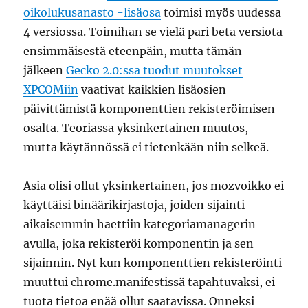
oikolukusanasto -lisäosa
toimisi myös uudessa
4 versiossa. Toimihan se vielä pari beta versiota
ensimmäisestä eteenpäin, mutta tämän
jälkeen
Gecko 2.0:ssa tuodut muutokset
XPCOMiin
vaativat kaikkien lisäosien
päivittämistä komponenttien rekisteröimisen
osalta. Teoriassa yksinkertainen muutos,
mutta käytännössä ei tietenkään niin selkeä.
Asia olisi ollut yksinkertainen, jos mozvoikko ei
käyttäisi binäärikirjastoja, joiden sijainti
aikaisemmin haettiin kategoriamanagerin
avulla, joka rekisteröi komponentin ja sen
sijainnin. Nyt kun komponenttien rekisteröinti
muuttui chrome.manifestissä tapahtuvaksi, ei
tuota tietoa enää ollut saatavissa. Onneksi