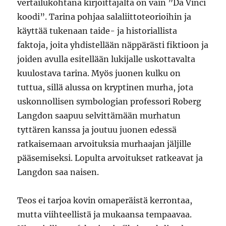
vertailukohtana kirjoittajalta on vain ”Da Vinci
koodi”. Tarina pohjaa salaliittoteorioihin ja
käyttää tukenaan taide- ja historiallista
faktoja, joita yhdistellään näppärästi fiktioon ja
joiden avulla esitellään lukijalle uskottavalta
kuulostava tarina. Myös juonen kulku on
tuttua, sillä alussa on kryptinen murha, jota
uskonnollisen symbologian professori Roberg
Langdon saapuu selvittämään murhatun
tyttären kanssa ja joutuu juonen edessä
ratkaisemaan arvoituksia murhaajan jäljille
pääsemiseksi. Lopulta arvoitukset ratkeavat ja
Langdon saa naisen.
Teos ei tarjoa kovin omaperäistä kerrontaa,
mutta viihteellistä ja mukaansa tempaavaa.