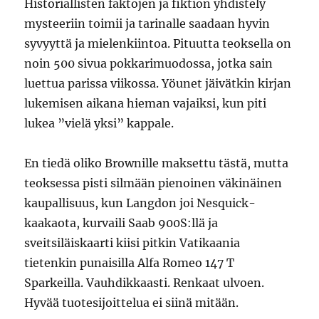
Historiallisten faktojen ja fiktion yhdistely
mysteeriin toimii ja tarinalle saadaan hyvin
syvyyttä ja mielenkiintoa. Pituutta teoksella on
noin 500 sivua pokkarimuodossa, jotka sain
luettua parissa viikossa. Yöunet jäivätkin kirjan
lukemisen aikana hieman vajaiksi, kun piti
lukea ”vielä yksi” kappale.
En tiedä oliko Brownille maksettu tästä, mutta
teoksessa pisti silmään pienoinen väkinäinen
kaupallisuus, kun Langdon joi Nesquick-
kaakaota, kurvaili Saab 900S:llä ja
sveitsiläiskaarti kiisi pitkin Vatikaania
tietenkin punaisilla Alfa Romeo 147 T
Sparkeilla. Vauhdikkaasti. Renkaat ulvoen.
Hyvää tuotesijoittelua ei siinä mitään.