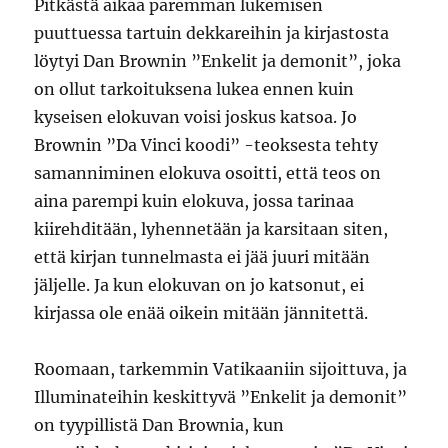
Pitkästä aikaa paremman lukemisen
puuttuessa tartuin dekkareihin ja kirjastosta
löytyi Dan Brownin ”Enkelit ja demonit”, joka
on ollut tarkoituksena lukea ennen kuin
kyseisen elokuvan voisi joskus katsoa. Jo
Brownin ”Da Vinci koodi” -teoksesta tehty
samanniminen elokuva osoitti, että teos on
aina parempi kuin elokuva, jossa tarinaa
kiirehditään, lyhennetään ja karsitaan siten,
että kirjan tunnelmasta ei jää juuri mitään
jäljelle. Ja kun elokuvan on jo katsonut, ei
kirjassa ole enää oikein mitään jännitettä.
Roomaan, tarkemmin Vatikaaniin sijoittuva, ja
Illuminateihin keskittyvä ”Enkelit ja demonit”
on tyypillistä Dan Brownia, kun