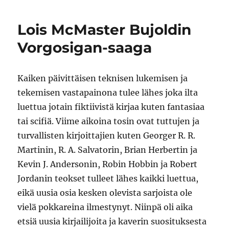
ja
demonit
Lois McMaster Bujoldin
sekoittaa
sopivasti
Vorgosigan-saaga
fiktiota
ja
faktaa
Kaiken päivittäisen teknisen lukemisen ja
tekemisen vastapainona tulee lähes joka ilta
luettua jotain fiktiivistä kirjaa kuten fantasiaa
tai scifiä. Viime aikoina tosin ovat tuttujen ja
turvallisten kirjoittajien kuten Georger R. R.
Martinin, R. A. Salvatorin, Brian Herbertin ja
Kevin J. Andersonin, Robin Hobbin ja Robert
Jordanin teokset tulleet lähes kaikki luettua,
eikä uusia osia kesken olevista sarjoista ole
vielä pokkareina ilmestynyt. Niinpä oli aika
etsiä uusia kirjailijoita ja kaverin suosituksesta