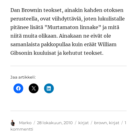
Dan Brownin teokset, ainakin kahden otoksen
perusteella, ovat viihdyttäviä, joten lukulistalle
pitänee lisätä ”Murtamaton linnake” ja mitä
niitä muita olikaan. Ainakaan ne eivät ole
samanlaista pakkopullaa kuin eräät William
Gibsonin kuuluisat ja kehutut teokset.
Jaa artikkeli:
Kirjoittaja
Julkaistu
Kategoriat
Avainsanat
Marko
28 lokakuun, 2010
kirjat
brown
,
kirjat
1
artikkeliin
kommentti
Enkelit