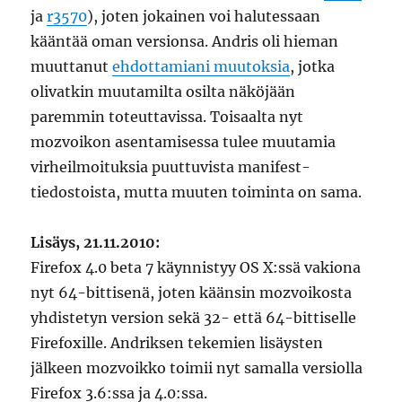
ja
r3570
), joten jokainen voi halutessaan
kääntää oman versionsa. Andris oli hieman
muuttanut
ehdottamiani muutoksia
, jotka
olivatkin muutamilta osilta näköjään
paremmin toteuttavissa. Toisaalta nyt
mozvoikon asentamisessa tulee muutamia
virheilmoituksia puuttuvista manifest-
tiedostoista, mutta muuten toiminta on sama.
Lisäys, 21.11.2010:
Firefox 4.0 beta 7 käynnistyy OS X:ssä vakiona
nyt 64-bittisenä, joten käänsin mozvoikosta
yhdistetyn version sekä 32- että 64-bittiselle
Firefoxille. Andriksen tekemien lisäysten
jälkeen mozvoikko toimii nyt samalla versiolla
Firefox 3.6:ssa ja 4.0:ssa.