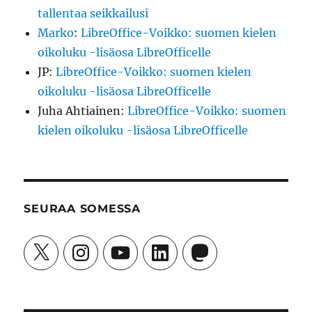
tallentaa seikkailusi
Marko
:
LibreOffice-Voikko: suomen kielen
oikoluku -lisäosa LibreOfficelle
JP
:
LibreOffice-Voikko: suomen kielen
oikoluku -lisäosa LibreOfficelle
Juha Ahtiainen
:
LibreOffice-Voikko: suomen
kielen oikoluku -lisäosa LibreOfficelle
SEURAA SOMESSA
X
Instagram
YouTube
LinkedIn
Mastodon