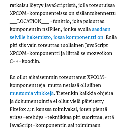
ratkaisu löytyy JavaScriptistä, jolla toteutuissa
XPCOM-komponenteissa on sisäänrakennettu
__LOCATION__ -funktio, joka palauttaa
komponentin nsIFilen, jonka avulla
saadaan
selville hakemisto, jossa komponentti on
. Enää
piti siis vain toteuttaa tuollainen JavaScript
XPCOM-komponentti ja liittää se mozvoikon
C++-koodiin.
En ollut aikaisemmin toteuttanut XPCOM-
komponentteja, mutta netissä oli siihen
muutamia
vinkkejä
. Tietenkin kaikkia ohjeita
ja dokumentointia ei ollut vielä päivitetty
Firefox 4:n kanssa toimivaksi, joten pientä
yritys-erehdys -tekniikkaa piti suorittaa, että
JavaScript-komponentin sai toimimaan