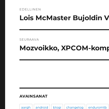
Artikkelien
EDELLINEN
selaus
Lois McMaster Bujoldin 
Edellinen
artikkeli:
SEURAAVA
Mozvoikko, XPCOM-kompon
Seuraava
artikkeli:
AVAINSANAT
aargh
android
blogi
changelog
enduromtb