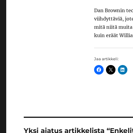
Dan Brownin teo
viihdyttäviä, jo
mitä niitä muita
kuin eräät Willi
Jaa artikkeli:
Yksi ajatus artikkelista “Enkel