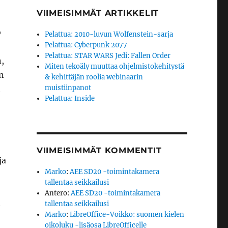
VIIMEISIMMÄT ARTIKKELIT
o
Pelattua: 2010-luvun Wolfenstein-sarja
Pelattua: Cyberpunk 2077
Pelattua: STAR WARS Jedi: Fallen Order
n,
Miten tekoäly muuttaa ohjelmistokehitystä
än
& kehittäjän roolia webinaarin
muistiinpanot
n
Pelattua: Inside
VIIMEISIMMÄT KOMMENTIT
ja
Marko
:
AEE SD20 -toimintakamera
tallentaa seikkailusi
Antero
:
AEE SD20 -toimintakamera
n
tallentaa seikkailusi
Marko
:
LibreOffice-Voikko: suomen kielen
oikoluku -lisäosa LibreOfficelle