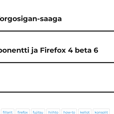
Vorgosigan-saaga
entti ja Firefox 4 beta 6
fillarit
firefox
fujitsu
hiihto
how-to
kellot
konsolit