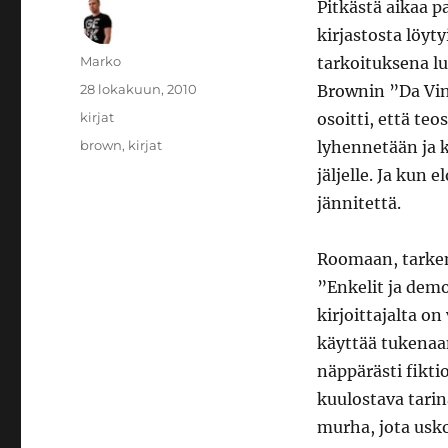
Pitkästä aikaa 
kirjastosta löyt
Kirjoittaja
Marko
tarkoituksena lu
Julkaistu
28 lokakuun, 2010
Brownin ”Da Vin
Kategoriat
kirjat
osoitti, että te
Avainsanat
brown
,
kirjat
lyhennetään ja k
jäljelle. Ja kun 
jännitettä.
Roomaan, tarkemm
”Enkelit ja demo
kirjoittajalta on
käyttää tukenaan 
näppärästi fiktio
kuulostava tarin
murha, jota usk