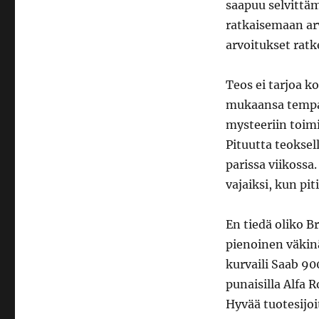
saapuu selvittä
ratkaisemaan arv
arvoitukset ratk
Teos ei tarjoa k
mukaansa tempaav
mysteeriin toimi
Pituutta teoksel
parissa viikossa
vajaiksi, kun pit
En tiedä oliko B
pienoinen väkin
kurvaili Saab 900
punaisilla Alfa 
Hyvää tuotesijoi