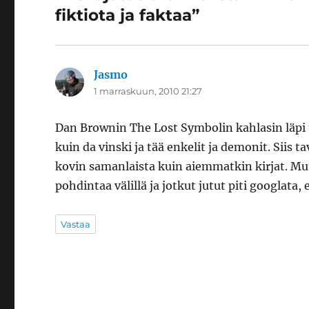
fiktiota ja faktaa”
Jasmo
sanoo:
1 marraskuun, 2010 21:27
Dan Brownin The Lost Symbolin kahlasin läpi t
kuin da vinski ja tää enkelit ja demonit. Siis t
kovin samanlaista kuin aiemmatkin kirjat. Mut
pohdintaa välillä ja jotkut jutut piti googlata, 
Vastaa