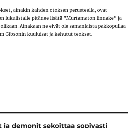
kset, ainakin kahden otoksen perusteella, ovat
ten lukulistalle pitänee lisätä ”Murtamaton linnake” ja
 olikaan. Ainakaan ne eivät ole samanlaista pakkopullaa
am Gibsonin kuuluisat ja kehutut teokset.
it ja demonit sekoittaa sopivasti