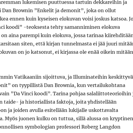
paremman lukemisen puuttuessa tartuin dekkareihin ja
yi Dan Brownin ”Enkelit ja demonit”, joka on ollut
kea ennen kuin kyseisen elokuvan voisi joskus katsoa. J
ci koodi” -teoksesta tehty samanniminen elokuva
os on aina parempi kuin elokuva, jossa tarinaa kiirehditää
arsitaan siten, että kirjan tunnelmasta ei jää juuri mitä
elokuvan on jo katsonut, ei kirjassa ole enää oikein mitää
in Vatikaaniin sijoittuva, ja Illuminateihin keskittyvä
nit” on tyypillistä Dan Brownia, kun vertailukohtana
 vain ”Da Vinci koodi”. Tarina pohjaa salaliittoteorioihin 
taide- ja historiallista faktoja, joita yhdistellään
on ja joiden avulla esitellään lukijalle uskottavalta
a. Myös juonen kulku on tuttua, sillä alussa on kryptine
onnollisen symbologian professori Roberg Langdon