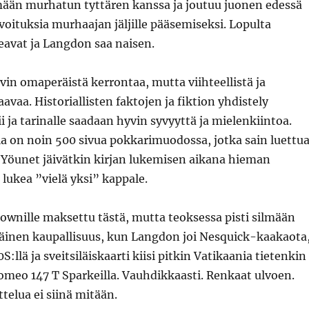
mään murhatun tyttären kanssa ja joutuu juonen edessä
oituksia murhaajan jäljille pääsemiseksi. Lopulta
eavat ja Langdon saa naisen.
ovin omaperäistä kerrontaa, mutta viihteellistä ja
aa. Historiallisten faktojen ja fiktion yhdistely
i ja tarinalle saadaan hyvin syvyyttä ja mielenkiintoa.
la on noin 500 sivua pokkarimuodossa, jotka sain luettu
. Yöunet jäivätkin kirjan lukemisen aikana hieman
i lukea ”vielä yksi” kappale.
rownille maksettu tästä, mutta teoksessa pisti silmään
äinen kaupallisuus, kun Langdon joi Nesquick-kaakaota
S:llä ja sveitsiläiskaarti kiisi pitkin Vatikaania tietenkin
Romeo 147 T Sparkeilla. Vauhdikkaasti. Renkaat ulvoen.
ttelua ei siinä mitään.