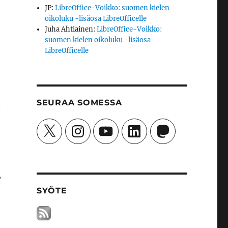
JP
:
LibreOffice-Voikko: suomen kielen
oikoluku -lisäosa LibreOfficelle
Juha Ahtiainen
:
LibreOffice-Voikko:
suomen kielen oikoluku -lisäosa
LibreOfficelle
SEURAA SOMESSA
a
X
Instagram
YouTube
LinkedIn
Mastodon
,
SYÖTE