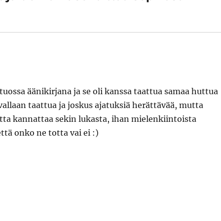
uossa äänikirjana ja se oli kanssa taattua samaa huttua
avallaan taattua ja joskus ajatuksiä herättävää, mutta
ta kannattaa sekin lukasta, ihan mielenkiintoista
että onko ne totta vai ei :)