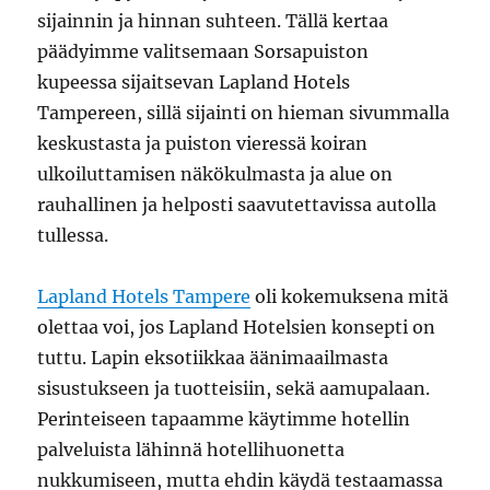
sijainnin ja hinnan suhteen. Tällä kertaa
päädyimme valitsemaan Sorsapuiston
kupeessa sijaitsevan Lapland Hotels
Tampereen, sillä sijainti on hieman sivummalla
keskustasta ja puiston vieressä koiran
ulkoiluttamisen näkökulmasta ja alue on
rauhallinen ja helposti saavutettavissa autolla
tullessa.
Lapland Hotels Tampere
oli kokemuksena mitä
olettaa voi, jos Lapland Hotelsien konsepti on
tuttu. Lapin eksotiikkaa äänimaailmasta
sisustukseen ja tuotteisiin, sekä aamupalaan.
Perinteiseen tapaamme käytimme hotellin
palveluista lähinnä hotellihuonetta
nukkumiseen, mutta ehdin käydä testaamassa