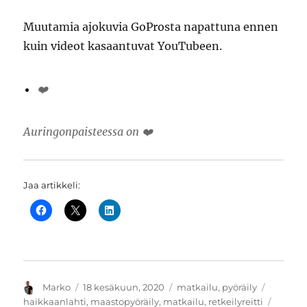
Muutamia ajokuvia GoProsta napattuna ennen
kuin videot kasaantuvat YouTubeen.
❤️
Auringonpaisteessa on ❤️
Jaa artikkeli:
Kirjoittaja
Julkaistu
Kategoriat
Avainsa
Marko
18 kesäkuun, 2020
matkailu
,
pyöräily
haikkaanlahti
,
maastopyöräily
,
matkailu
,
retkeilyreitti