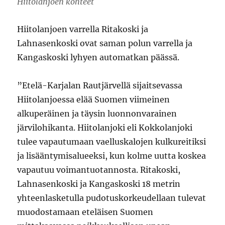
Hiitolanjoen kohteet
Hiitolanjoen varrella Ritakoski ja
Lahnasenkoski ovat saman polun varrella ja
Kangaskoski lyhyen automatkan päässä.
”Etelä-Karjalan Rautjärvellä sijaitsevassa
Hiitolanjoessa elää Suomen viimeinen
alkuperäinen ja täysin luonnonvarainen
järvilohikanta. Hiitolanjoki eli Kokkolanjoki
tulee vapautumaan vaelluskalojen kulkureitiksi
ja lisääntymisalueeksi, kun kolme uutta koskea
vapautuu voimantuotannosta. Ritakoski,
Lahnasenkoski ja Kangaskoski 18 metrin
yhteenlasketulla pudotuskorkeudellaan tulevat
muodostamaan eteläisen Suomen