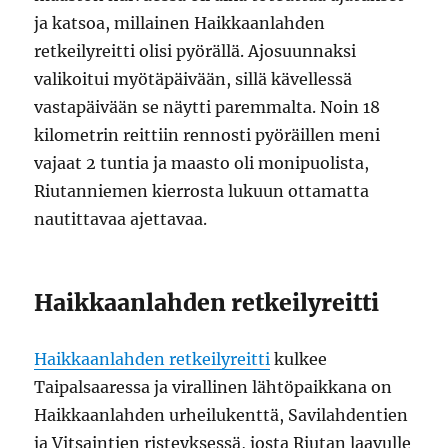
ja katsoa, millainen Haikkaanlahden
retkeilyreitti olisi pyörällä. Ajosuunnaksi
valikoitui myötäpäivään, sillä kävellessä
vastapäivään se näytti paremmalta. Noin 18
kilometrin reittiin rennosti pyöräillen meni
vajaat 2 tuntia ja maasto oli monipuolista,
Riutanniemen kierrosta lukuun ottamatta
nautittavaa ajettavaa.
Haikkaanlahden retkeilyreitti
Haikkaanlahden retkeilyreitti
kulkee
Taipalsaaressa ja virallinen lähtöpaikkana on
Haikkaanlahden urheilukenttä, Savilahdentien
ja Vitsaintien risteyksessä, josta Riutan laavulle