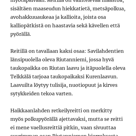
myötäpäivään. Reitillä on vaihtelevaa maastoa,
sisältäen maaseudun hiekkatietä, metsäpolkua,
avohakkuuaukeaa ja kallioita, joista osa
kalliopätkistä on haastavia sekä kävellen että
pyörällä.
Reitillä on tavallaan kaksi osaa: Savilahdentien
länsipuolella oleva Riutanniemi, jossa hyvä
taukopaikka on Riutan laavu ja itäpuolella oleva
Telkkälä tarjoaa taukopaikaksi Kurenlaavun.
Laavuilta löytyy tulisija, nuotiopuut ja kirves
sytykkeiden tekoa varten.
Haikkaanlahden retkeilyreitti on merkitty
myös polkupyörällä ajettavaksi, mutta se reitti
ei mene vaellusreittiä pitkin, vaan sivuuttaa