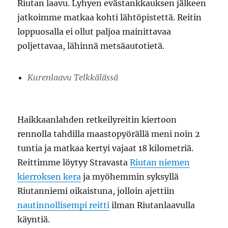
Riutan laavu. Lyhyen evästankkauksen jälkeen
jatkoimme matkaa kohti lähtöpistettä. Reitin
loppuosalla ei ollut paljoa mainittavaa
poljettavaa, lähinnä metsäautotietä.
Kurenlaavu Telkkälässä
Haikkaanlahden retkeilyreitin kiertoon
rennolla tahdilla maastopyörällä meni noin 2
tuntia ja matkaa kertyi vajaat 18 kilometriä.
Reittimme löytyy Stravasta
Riutan niemen
kierroksen kera
ja myöhemmin syksyllä
Riutanniemi oikaistuna, jolloin ajettiin
nautinnollisempi reitti
ilman Riutanlaavulla
käyntiä.