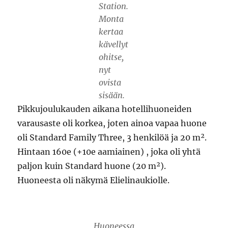
Station.
Monta
kertaa
kävellyt
ohitse,
nyt
ovista
sisään.
Pikkujoulukauden aikana hotellihuoneiden
varausaste oli korkea, joten ainoa vapaa huone
oli Standard Family Three, 3 henkilöä ja 20 m².
Hintaan 160e (+10e aamiainen) , joka oli yhtä
paljon kuin Standard huone (20 m²).
Huoneesta oli näkymä Elielinaukiolle.
Huoneessa