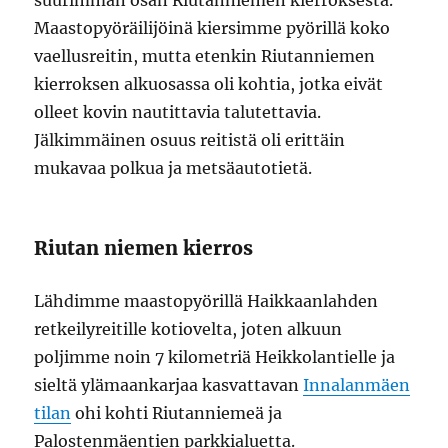
suurimman osan Riutanniemen kierroksesta.
Maastopyöräilijöinä kiersimme pyörillä koko
vaellusreitin, mutta etenkin Riutanniemen
kierroksen alkuosassa oli kohtia, jotka eivät
olleet kovin nautittavia talutettavia.
Jälkimmäinen osuus reitistä oli erittäin
mukavaa polkua ja metsäautotietä.
Riutan niemen kierros
Lähdimme maastopyörillä Haikkaanlahden
retkeilyreitille kotiovelta, joten alkuun
poljimme noin 7 kilometriä Heikkolantielle ja
sieltä ylämaankarjaa kasvattavan
Innalanmäen
tilan
ohi kohti Riutanniemeä ja
Palostenmäentien parkkialuetta.