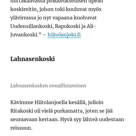
mittakaavassa poikkeuksellisen upean
koskireitin, johon toki kuuluvat myös
ylävirrassa jo nyt vapaana kuohuvat
Uudensillankoski, Rapukoski ja Ali-
Juvankoski.” –
hiitolanjoki.fi
Lahnasenkoski
Lahnasenkosken ennallistaminen
Kävimme Hiitolanjoella kesällä, jolloin
Ritakoski oli vielä purkamatta, joten se jää
seuraavaan kertaan. Hyvä syy lähteä uudestaan
reissuun.