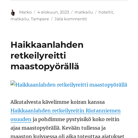
Kirjoittaja
Julkaistu
Kategoriat
Avainsanat
Marko
4 elokuun, 2023
matkailu
hotellit
,
artikkeliin
matkailu
,
Tampere
Jätä kommentti
Yövyttyä:
Lapland
Hotels
Haikkaanlahden
Tampere
retkeilyreitti
maastopyörällä
Alkutalvesta kävelimme koiran kanssa
Haikkaanlahden retkeilyreitin Riutanniemen
osuuden
ja pohdimme pystyisikö koko reitin
ajaa maastopyörällä. Kevään tullessa ja
maaston kuivuessa oli aika toteuttaa ajatukset