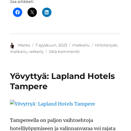
Jaa artikkeli:
Kirjoittaja
Julkaistu
Kategoriat
Avainsanat
Marko
7 syyskuun, 2023
matkailu
Hiitolanjoki
,
artikkeliin
matkailu
,
retkeily
Jätä kommentti
Retkipaikkana
ennallistetut
kosket
Yövyttyä: Lapland Hotels
Hiitolanjoella
Tampere
Tampereella on paljon vaihtoehtoja
hotelliyöpymiseen ja valinnanvaraa voi rajata