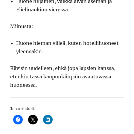
Huone hiljainen, vaikka aivan aseman ja
Elielinaukion vieressä
Miinusta:
Huone hieman viileä, kuten hotellihuoneet
yleensäkin.
Kävisin uudelleen, ehkä jopa lapsien kanssa,
etenkin tässä kaupunkiinpäin avautuvassa
huoneessa.
Jaa artikkeli: