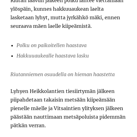
Riutan laavun jälkeen polku lähtee viettämään
ylöspäin, kunnes hakkuuaukean laelta
lasketaan lyhyt, mutta jyrkähkö mäki, ennen
seuraava mäen laelle kiipeämistä.
Polku on paikoitellen haastava
Hakkuuaukealle haastava lasku
Riutanniemen osuudella on hieman haastetta
Lyhyen Heikkolantien tiesiirtymän jälkeen
piipahdetaan takaisin metsään kiipeämään
pienelle mäelle ja Vitsaintien ylityksen jälkeen
päästään nauttimaan metsäpoluista pidemmän
pätkän verran.