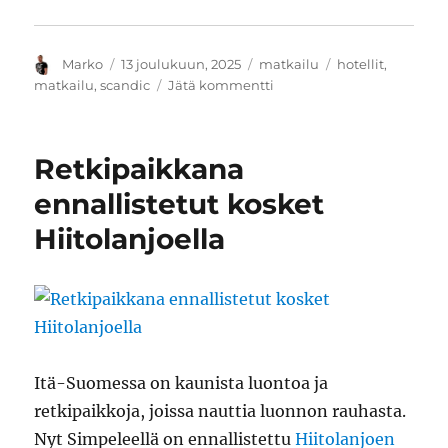
Kirjoittaja
Julkaistu
Kategoriat
Avainsanat
Marko
13 joulukuun, 2025
matkailu
hotellit
,
artikkeliin
matkailu
,
scandic
Jätä kommentti
Nukuttua:
Scandic
Helsinki
Retkipaikkana
Station
ennallistetut kosket
Hiitolanjoella
Itä-Suomessa on kaunista luontoa ja
retkipaikkoja, joissa nauttia luonnon rauhasta.
Nyt Simpeleellä on ennallistettu
Hiitolanjoen