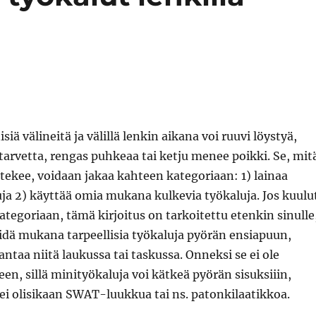
siä välineitä ja välillä lenkin aikana voi ruuvi löystyä,
arvetta, rengas puhkeaa tai ketju menee poikki. Se, mit
n tekee, voidaan jakaa kahteen kategoriaan: 1) lainaa
uja 2) käyttää omia mukana kulkevia työkaluja. Jos kuulu
egoriaan, tämä kirjoitus on tarkoitettu etenkin sinulle
 pidä mukana tarpeellisia työkaluja pyörän ensiapuun,
antaa niitä laukussa tai taskussa. Onneksi se ei ole
en, sillä minityökaluja voi kätkeä pyörän sisuksiiin,
ei olisikaan SWAT-luukkua tai ns. patonkilaatikkoa.