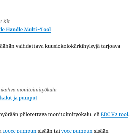
t Kit
le Handle Multi-Tool
päähän vaihdettava kuusiokolokärkihylsyjä tarjoava
inkahva monitoimityökalu
kalut ja pumput
pyörään piilotettava monitoimityökalu, eli
EDC V2 tool
.
aa
100cc pumpun
sisään tai
70cc pumpun
sisään