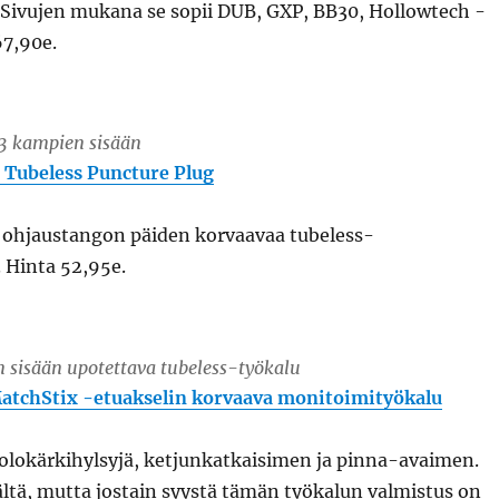
. Sivujen mukana se sopii DUB, GXP, BB30, Hollowtech -
67,90e.
V3 kampien sisään
 Tubeless Puncture Plug
 ohjaustangon päiden korvaavaa tubeless-
 Hinta 52,95e.
 sisään upotettava tubeless-työkalu
atchStix -etuakselin korvaava monitoimityökalu
kolokärkihylsyjä, ketjunkatkaisimen ja pinna-avaimen.
ltä, mutta jostain syystä tämän työkalun valmistus on