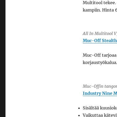
Multitool tekee
kampiin. Hinta 
All In Multitool 
Muc-Off Stealth
Muc-Off tarjoaa
korjaustyökalua.
Muc-Offin tangon
Industry Nine M
Sisältää kuusio
Vaikuttaa kätevä