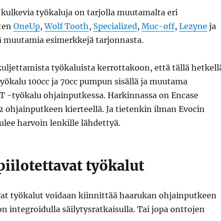
ulkevia työkaluja on tarjolla muutamalta eri
uten
OneUp
,
Wolf Tooth
,
Specialized
,
Muc-off
,
Lezyne
ja
ä muutamia esimerkkejä tarjonnasta.
kuljettamista työkaluista kerrottakoon, että tällä hetkell
työkalu 100cc ja 70cc pumpun sisällä ja muutama
T -työkalu ohjainputkessa. Harkinnassa on Encase
 ohjainputkeen kierteellä. Ja tietenkin ilman Evocin
ulee harvoin lenkille lähdettyä.
iilotettavat työkalut
avat työkalut voidaan kiinnittää haarukan ohjainputkeen
n integroidulla säilytysratkaisulla. Tai jopa onttojen