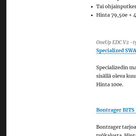
Tai ohjainputke
Hinta 79,50e + 4
OneUp EDC V2 -t
Specialized SW
Specializedin m
sisällä oleva kuu
Hinta 100e.
Bontrager BITS
Bontrager tarjo
työkalusta. Hint