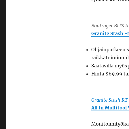
Bontrager BITS I
Granite Stash -
Ohjainputkeen s
räikkätoiminnol
Saatavilla myös
Hinta $69.99 ta
Granite Stash RT
All In Multitool
Monitoimityökal