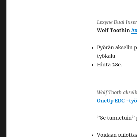
Lezyne Dual Inser
Wolf Toothin
Ax
Pyörän akselin 
työkalu
Hinta 28e.
Wolf Tooth aksel
OneUp EDC -työ
”Se tunnetuin” 
Voidaan piilott