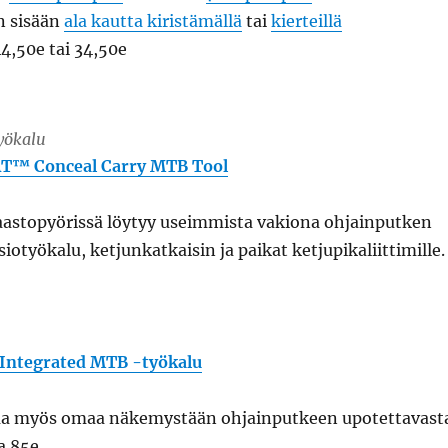
n sisään
ala kautta kiristämällä
tai
kierteillä
4,50e tai 34,50e
yökalu
AT™ Conceal Carry MTB Tool
aastopyörissä löytyy useimmista vakiona ohjainputken
siotyökalu, ketjunkatkaisin ja paikat ketjupikaliittimille.
 Integrated MTB -työkalu
aa myös omaa näkemystään ohjainputkeen upotettavast
a 85e.