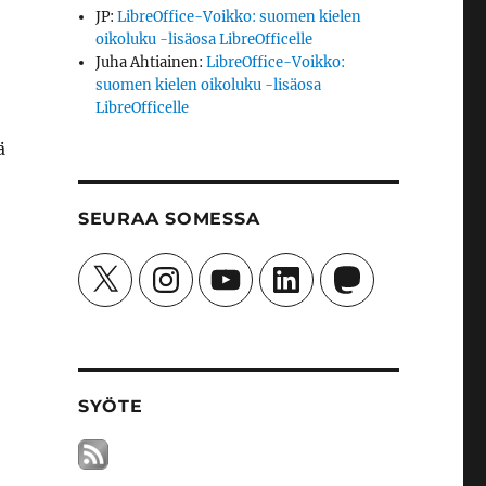
JP
:
LibreOffice-Voikko: suomen kielen
oikoluku -lisäosa LibreOfficelle
Juha Ahtiainen
:
LibreOffice-Voikko:
suomen kielen oikoluku -lisäosa
LibreOfficelle
ä
SEURAA SOMESSA
X
Instagram
YouTube
LinkedIn
Mastodon
SYÖTE