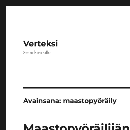
Verteksi
Se on kiva sillo
Avainsana:
maastopyöräily
Maastopyöräilijän 