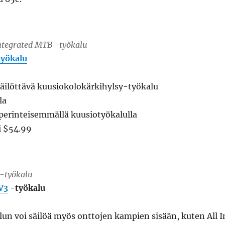
ntegrated MTB -työkalu
työkalu
äilöttävä kuusiokolokärkihylsy-työkalu
la
 perinteisemmällä kuusiotyökalulla
i $54.99
-työkalu
 V3
-työkalu
un voi säilöä myös onttojen kampien sisään, kuten All I