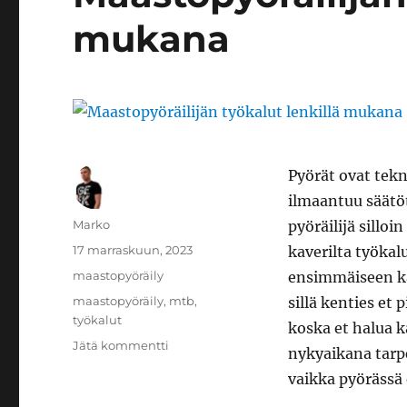
mukana
Pyörät ovat tekni
ilmaantuu säätöt
Kirjoittaja
Marko
pyöräilijä silloi
Julkaistu
17 marraskuun, 2023
kaverilta työkal
Kategoriat
maastopyöräily
ensimmäiseen kat
Avainsanat
maastopyöräily
,
mtb
,
sillä kenties et
työkalut
koska et halua k
artikkeliin
Jätä kommentti
nykyaikana tarpe
Maastopyöräilijän
vaikka pyörässä 
työkalut
lenkillä