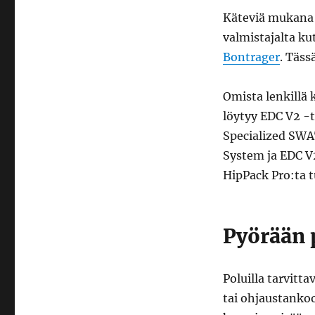
mukana
Käteviä mukana k
valmistajalta k
Bontrager
. Täss
Omista lenkillä 
löytyy EDC V2 -
Specialized SWA
System ja EDC V2
HipPack Pro:ta t
Pyörään p
Poluilla tarvitt
tai ohjaustankoo