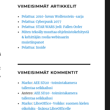
VIIMEISIMMÄT ARTIKKELIT
Pelattua: 2010-luvun Wolfenstein-sarja
Pelattua: Cyberpunk 2077
Pelattua: STAR WARS Jedi: Fallen Order
Miten tekoäly muuttaa ohjelmistokehitystä
& kehittäjän roolia webinaarin
muistiinpanot
Pelattua: Inside
ä
t
VIIMEISIMMÄT KOMMENTIT
,
Marko
:
AEE SD20 -toimintakamera
tallentaa seikkailusi
Antero
:
AEE SD20 -toimintakamera
tallentaa seikkailusi
Marko
:
LibreOffice-Voikko: suomen kielen
oikoluku -lisäosa LibreOfficelle