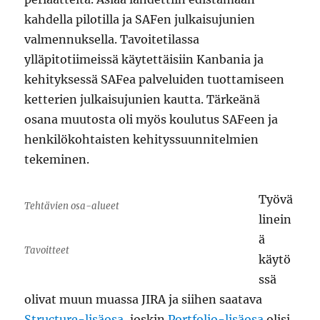
kahdella pilotilla ja SAFen julkaisujunien
valmennuksella. Tavoitetilassa
ylläpitotiimeissä käytettäisiin Kanbania ja
kehityksessä SAFea palveluiden tuottamiseen
ketterien julkaisujunien kautta. Tärkeänä
osana muutosta oli myös koulutus SAFeen ja
henkilökohtaisten kehityssuunnitelmien
tekeminen.
Työvä
Tehtävien osa-alueet
linein
ä
Tavoitteet
käytö
ssä
olivat muun muassa JIRA ja siihen saatava
Structure-lisäosa
, joskin
Portfolio-lisäosa
olisi