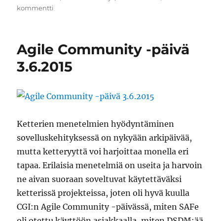
artikkeliin
kommentti
Sovelluskehityksen
vihreällä
lehdellä
Agile Community -päivä
3.6.2015
Ketterien menetelmien hyödyntäminen
sovelluskehityksessä on nykyään arkipäivää,
mutta ketteryyttä voi harjoittaa monella eri
tapaa. Erilaisia menetelmiä on useita ja harvoin
ne aivan suoraan soveltuvat käytettäväksi
ketterissä projekteissa, joten oli hyvä kuulla
CGI:n Agile Community -päivässä, miten SAFe
oli otettu käyttöön asiakkaalla, miten DSDM:ää