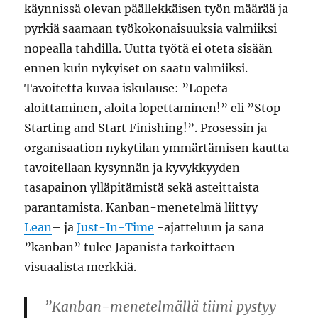
käynnissä olevan päällekkäisen työn määrää ja
pyrkiä saamaan työkokonaisuuksia valmiiksi
nopealla tahdilla. Uutta työtä ei oteta sisään
ennen kuin nykyiset on saatu valmiiksi.
Tavoitetta kuvaa iskulause: ”Lopeta
aloittaminen, aloita lopettaminen!” eli ”Stop
Starting and Start Finishing!”. Prosessin ja
organisaation nykytilan ymmärtämisen kautta
tavoitellaan kysynnän ja kyvykkyyden
tasapainon ylläpitämistä sekä asteittaista
parantamista. Kanban-menetelmä liittyy
Lean
– ja
Just-In-Time
-ajatteluun ja sana
”kanban” tulee Japanista tarkoittaen
visuaalista merkkiä.
”Kanban-menetelmällä tiimi pystyy