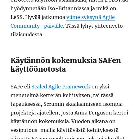
hyödynnetään Iso-Britanniassa ja mikä on
LeSS. Hyvää jatkumoa
viime syksynä Agile
Community -päivälle
. Tässä lyhyt yhteenveto
tilaisuudesta.
Käytännön kokemuksia SAFen
käyttöönotosta
SAFe eli
Scaled Agile Framework
on yksi
menetelmä ketterän kehityksen, tai tässä
tapauksessa, Scrumin skaalaamiseen isompia
projekteja ajatellen, josta Anna Ferguson kertoi
käytännön kokemuksia. Vuoden aikana on
vesiputous-mallia käyttävästä kehityksestä
siirrytty SAFen soveltamiseen, joka ei ole ollut