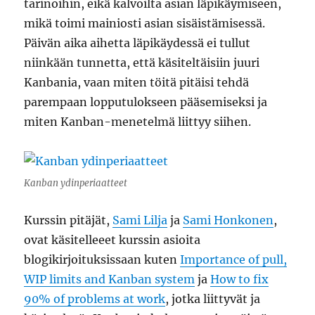
tarinoihin, eikä kalvoilta asian läpikäymiseen,
mikä toimi mainiosti asian sisäistämisessä.
Päivän aika aihetta läpikäydessä ei tullut
niinkään tunnetta, että käsiteltäisiin juuri
Kanbania, vaan miten töitä pitäisi tehdä
parempaan lopputulokseen pääsemiseksi ja
miten Kanban-menetelmä liittyy siihen.
Kanban ydinperiaatteet
Kurssin pitäjät,
Sami Lilja
ja
Sami Honkonen
,
ovat käsitelleeet kurssin asioita
blogikirjoituksissaan kuten
Importance of pull,
WIP limits and Kanban system
ja
How to fix
90% of problems at work
, jotka liittyvät ja