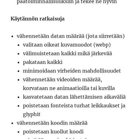
päätoiminnallisuuksiin ja tekee ne hyvin
Käytännön ratkaisuja
vähennetään datan määrää (jota siirretään)
valitaan oikeat kuvamuodot (webp)
välimuistetaan kaikki mikä järkevää
pakataan kaikki
minimoidaan virheiden mahdollisuudet
vähennetään videoiden määrää,
korvataan ne animaatioilla tai kuvilla
kasvatetaan datan lähettämisen aikaväliä
poistetaan fonteista turhat leikkaukset ja
glyphit
vähennetään koodin määrää
poistetaan kuollut koodi