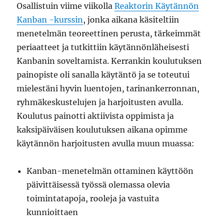
Osallistuin viime viikolla
Reaktorin Käytännön
Kanban -kurssin
, jonka aikana käsiteltiin
menetelmän teoreettinen perusta, tärkeimmät
periaatteet ja tutkittiin käytännönläheisesti
Kanbanin soveltamista. Kerrankin koulutuksen
painopiste oli sanalla käytäntö ja se toteutui
mielestäni hyvin luentojen, tarinankerronnan,
ryhmäkeskustelujen ja harjoitusten avulla.
Koulutus painotti aktiivista oppimista ja
kaksipäiväisen koulutuksen aikana opimme
käytännön harjoitusten avulla muun muassa:
Kanban-menetelmän ottaminen käyttöön
päivittäisessä työssä olemassa olevia
toimintatapoja, rooleja ja vastuita
kunnioittaen