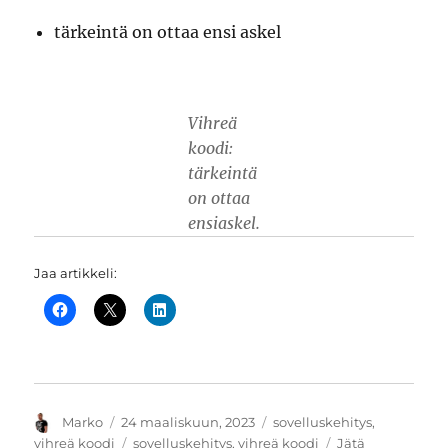
tärkeintä on ottaa ensi askel
Vihreä
koodi:
tärkeintä
on ottaa
ensiaskel.
Jaa artikkeli:
Kirjoittaja
Julkaistu
Kategoriat
Marko
24 maaliskuun, 2023
sovelluskehitys
,
Avainsanat
vihreä koodi
sovelluskehitys
,
vihreä koodi
Jätä