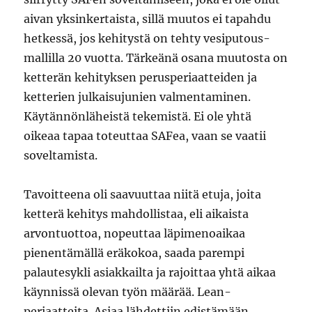
aivan yksinkertaista, sillä muutos ei tapahdu
hetkessä, jos kehitystä on tehty vesiputous-
mallilla 20 vuotta. Tärkeänä osana muutosta on
ketterän kehityksen perusperiaatteiden ja
ketterien julkaisujunien valmentaminen.
Käytännönläheistä tekemistä. Ei ole yhtä
oikeaa tapaa toteuttaa SAFea, vaan se vaatii
soveltamista.
Tavoitteena oli saavuuttaa niitä etuja, joita
ketterä kehitys mahdollistaa, eli aikaista
arvontuottoa, nopeuttaa läpimenoaikaa
pienentämällä eräkokoa, saada parempi
palautesykli asiakkailta ja rajoittaa yhtä aikaa
käynnissä olevan työn määrää. Lean-
periaatteita. Asiaa lähdettiin edistämään