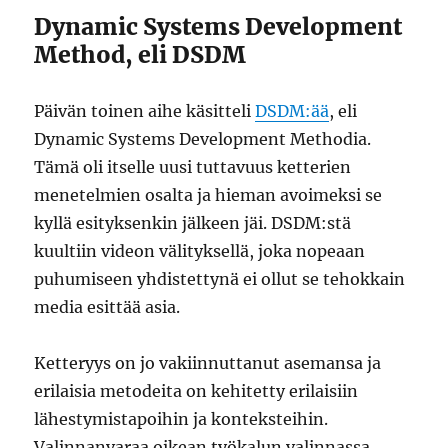
Dynamic Systems Development
Method, eli DSDM
Päivän toinen aihe käsitteli
DSDM:ää
, eli
Dynamic Systems Development Methodia.
Tämä oli itselle uusi tuttavuus ketterien
menetelmien osalta ja hieman avoimeksi se
kyllä esityksenkin jälkeen jäi. DSDM:stä
kuultiin videon välityksellä, joka nopeaan
puhumiseen yhdistettynä ei ollut se tehokkain
media esittää asia.
Ketteryys on jo vakiinnuttanut asemansa ja
erilaisia metodeita on kehitetty erilaisiin
lähestymistapoihin ja konteksteihin.
Valinnanvaraa oikean työkalun valinnassa