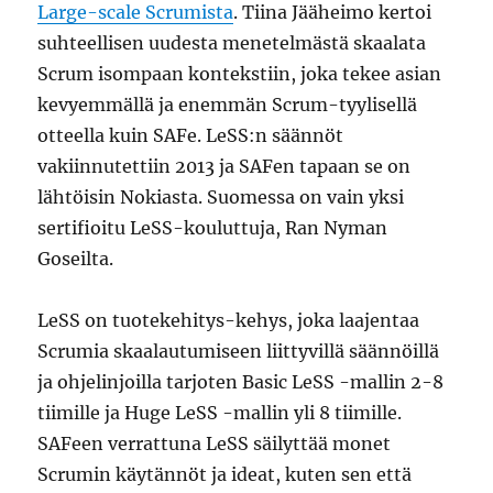
Large-scale Scrumista
. Tiina Jääheimo kertoi
suhteellisen uudesta menetelmästä skaalata
Scrum isompaan kontekstiin, joka tekee asian
kevyemmällä ja enemmän Scrum-tyylisellä
otteella kuin SAFe. LeSS:n säännöt
vakiinnutettiin 2013 ja SAFen tapaan se on
lähtöisin Nokiasta. Suomessa on vain yksi
sertifioitu LeSS-kouluttuja, Ran Nyman
Goseilta.
LeSS on tuotekehitys-kehys, joka laajentaa
Scrumia skaalautumiseen liittyvillä säännöillä
ja ohjelinjoilla tarjoten Basic LeSS -mallin 2-8
tiimille ja Huge LeSS -mallin yli 8 tiimille.
SAFeen verrattuna LeSS säilyttää monet
Scrumin käytännöt ja ideat, kuten sen että