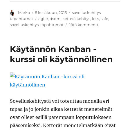
Kirjoittaja
Julkaistu
Kategoriat
Marko
5 kesäkuun, 2015
sovelluskehitys
,
Avainsanat
tapahtumat
agile
,
dsdm
,
ketterä kehitys
,
less
,
safe
,
artikkeliin
sovelluskehitys
,
tapahtumat
Jätä kommentti
Agile
Community
-
Käytännön Kanban -
päivä
3.6.2015
kurssi oli käytännöllinen
Sovelluskehitystä voi toteuttaa monella eri
tapaa ja jo jonkin aikaa ketterät menetelmät
ovat olleet esillä parempaan lopputulokseen
pääsemiseksi. Ketterät menetelmätkään eivät