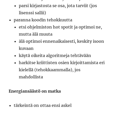
parsi kirjastosta se osa, jota tarviit (jos
lisenssi sallii)
paranna koodin tehokkuutta
etsi ohjelmiston hot spotit ja optimoi ne,
mutta älä muuta
älä optimoi ennenaikaisesti, keskity isoon
kuvaan
käytä oikeita algoritmeja tehtävään
harkitse kriittisten osien kirjoittamista eri
kielellä (tehokkaammalla), jos
mahdollista
Energiansäästö on matka
tärkeintä on ottaa ensi askel