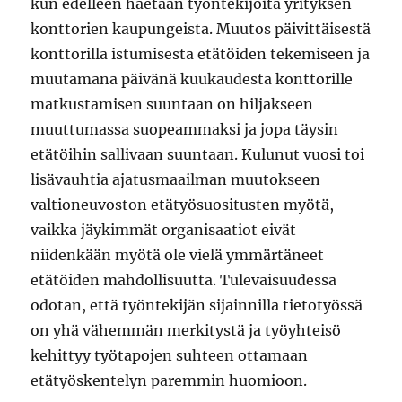
kun edelleen haetaan työntekijöitä yrityksen
konttorien kaupungeista. Muutos päivittäisestä
konttorilla istumisesta etätöiden tekemiseen ja
muutamana päivänä kuukaudesta konttorille
matkustamisen suuntaan on hiljakseen
muuttumassa suopeammaksi ja jopa täysin
etätöihin sallivaan suuntaan. Kulunut vuosi toi
lisävauhtia ajatusmaailman muutokseen
valtioneuvoston etätyösuositusten myötä,
vaikka jäykimmät organisaatiot eivät
niidenkään myötä ole vielä ymmärtäneet
etätöiden mahdollisuutta. Tulevaisuudessa
odotan, että työntekijän sijainnilla tietotyössä
on yhä vähemmän merkitystä ja työyhteisö
kehittyy työtapojen suhteen ottamaan
etätyöskentelyn paremmin huomioon.