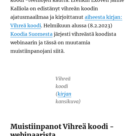
koodi -teemojen kautta. Etenkin Exoven Janne
Kalliola on edistänyt vihreän koodin
ajatusmaailmaa ja kirjoittanut
aiheesta kirjan:
Vihreä koodi
. Helmikuun alussa (8.2.2023)
Koodia Suomesta
järjesti vihreästä koodista
webinaarin ja tässä on muutamia
muistiinpanojani siitä.
Vihreä
koodi
(
kirjan
kansikuva)
Muistiinpanot Vihreä koodi -
webinaarista