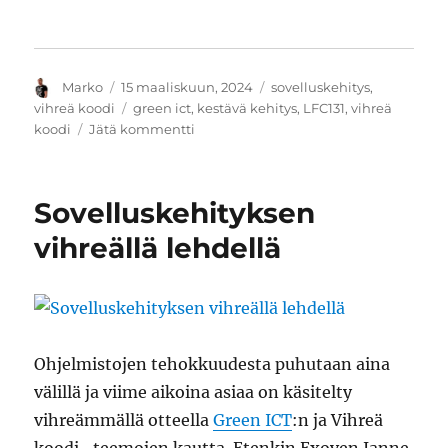
Kirjoittaja
Julkaistu
Kategoriat
Marko
15 maaliskuun, 2024
sovelluskehitys
,
Avainsanat
vihreä koodi
green ict
,
kestävä kehitys
,
LFC131
,
vihreä
artikkeliin
koodi
Jätä kommentti
Vihreää
ohjelmistoa
harjoittajille
Sovelluskehityksen
eli
LFC131-
vihreällä lehdellä
sertifikaatti
Ohjelmistojen tehokkuudesta puhutaan aina
välillä ja viime aikoina asiaa on käsitelty
vihreämmällä otteella
Green ICT
:n ja Vihreä