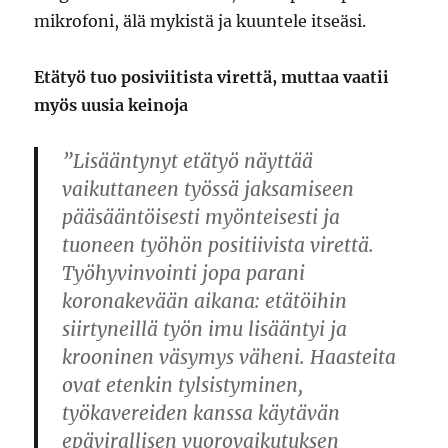
mikrofoni, älä mykistä ja kuuntele itseäsi.
Etätyö tuo posiviitista virettä, muttaa vaatii
myös uusia keinoja
”Lisääntynyt etätyö näyttää
vaikuttaneen työssä jaksamiseen
pääsääntöisesti myönteisesti ja
tuoneen työhön positiivista virettä.
Työhyvinvointi jopa parani
koronakevään aikana: etätöihin
siirtyneillä työn imu lisääntyi ja
krooninen väsymys väheni. Haasteita
ovat etenkin tylsistyminen,
työkavereiden kanssa käytävän
epävirallisen vuorovaikutuksen