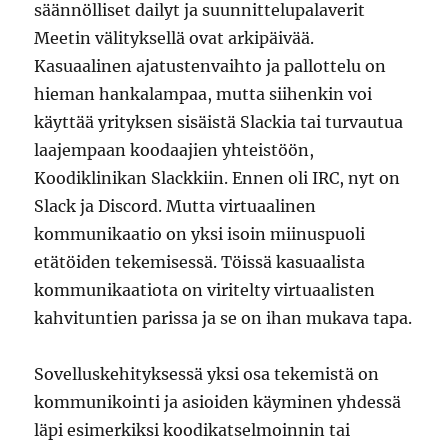
säännölliset dailyt ja suunnittelupalaverit
Meetin välityksellä ovat arkipäivää.
Kasuaalinen ajatustenvaihto ja pallottelu on
hieman hankalampaa, mutta siihenkin voi
käyttää yrityksen sisäistä Slackia tai turvautua
laajempaan koodaajien yhteistöön,
Koodiklinikan Slackkiin. Ennen oli IRC, nyt on
Slack ja Discord. Mutta virtuaalinen
kommunikaatio on yksi isoin miinuspuoli
etätöiden tekemisessä. Töissä kasuaalista
kommunikaatiota on viritelty virtuaalisten
kahvituntien parissa ja se on ihan mukava tapa.
Sovelluskehityksessä yksi osa tekemistä on
kommunikointi ja asioiden käyminen yhdessä
läpi esimerkiksi koodikatselmoinnin tai