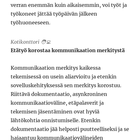
verran enemmän kuin aikaisemmin, voi työt ja
työkoneet jättää työpäivän jälkeen
työhuoneeseen.
Kotikonttori 🧑‍💻
Etätyö korostaa kommunikaation merkitystä
Kommunikaation merkitys kaikessa
tekemisessä on usein aliarvioitu ja etenkin
sovelluskehityksessä sen merkitys korostuu.
Riittävä dokumentaatio, asynkroninen
kommunikaatioväline, etäpalaverit ja
tekemisen jäsentäminen ovat hyviä
lähtökohtia onnistumiselle. Etenkin
dokumentaatio jää helposti puutteelliseksi ja se
hajaantuu kommunikaatiovälineiden