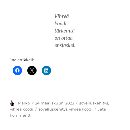
Vihreä
koodi:
tärkeintä
on ottaa
ensiaskel.
Jaa artikkeli:
Kirjoittaja
Julkaistu
Kategoriat
Marko
24 maaliskuun, 2023
sovelluskehitys
,
Avainsanat
vihreä koodi
sovelluskehitys
,
vihreä koodi
Jätä
artikkeliin
kommentti
Sovelluskehityksen
vihreällä