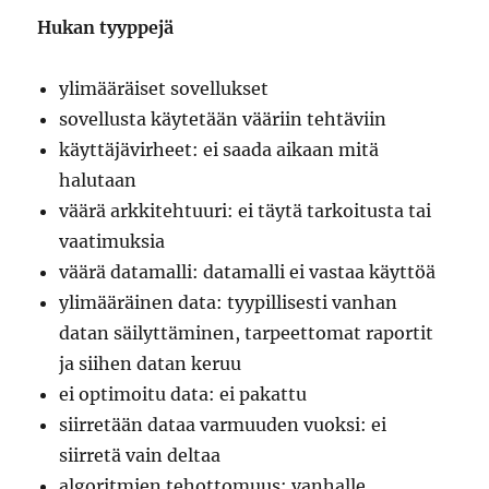
Hukan tyyppejä
ylimääräiset sovellukset
sovellusta käytetään vääriin tehtäviin
käyttäjävirheet: ei saada aikaan mitä
halutaan
väärä arkkitehtuuri: ei täytä tarkoitusta tai
vaatimuksia
väärä datamalli: datamalli ei vastaa käyttöä
ylimääräinen data: tyypillisesti vanhan
datan säilyttäminen, tarpeettomat raportit
ja siihen datan keruu
ei optimoitu data: ei pakattu
siirretään dataa varmuuden vuoksi: ei
siirretä vain deltaa
algoritmien tehottomuus: vanhalle