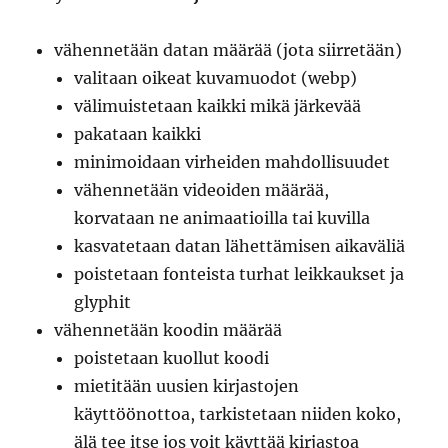
vähennetään datan määrää (jota siirretään)
valitaan oikeat kuvamuodot (webp)
välimuistetaan kaikki mikä järkevää
pakataan kaikki
minimoidaan virheiden mahdollisuudet
vähennetään videoiden määrää,
korvataan ne animaatioilla tai kuvilla
kasvatetaan datan lähettämisen aikaväliä
poistetaan fonteista turhat leikkaukset ja
glyphit
vähennetään koodin määrää
poistetaan kuollut koodi
mietitään uusien kirjastojen
käyttöönottoa, tarkistetaan niiden koko,
älä tee itse jos voit käyttää kirjastoa