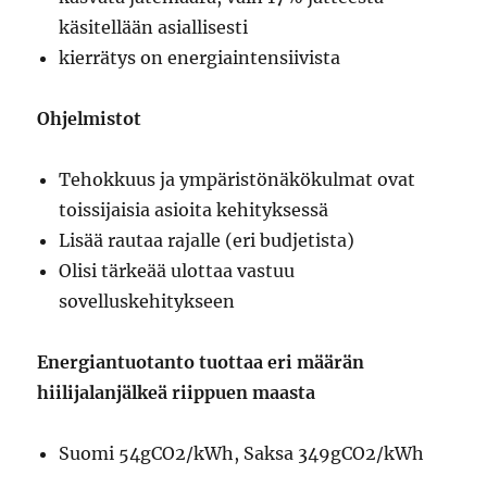
käsitellään asiallisesti
kierrätys on energiaintensiivista
Ohjelmistot
Tehokkuus ja ympäristönäkökulmat ovat
toissijaisia asioita kehityksessä
Lisää rautaa rajalle (eri budjetista)
Olisi tärkeää ulottaa vastuu
sovelluskehitykseen
Energiantuotanto tuottaa eri määrän
hiilijalanjälkeä riippuen maasta
Suomi 54gCO2/kWh, Saksa 349gCO2/kWh