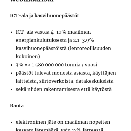
ICT-ala ja kasvihuonepäästöt
ICT-ala vastaa 4-10% maailman
energiankulutuksesta ja 2.1-3.9%
kasvihuonepäästöistä (lentoteollisuuden
kokoinen)
3% => 1 580 000 000 tonnia / vuosi
päästöt tulevat monesta asiasta, käyttäjien
laitteista, siirtoverkoista, datakeskuksista
sekä niiden rakentamisesta että käytöstä
Rauta
elektroninen jäte on maailman nopeiten
kasvata jätemäärä, vain 17% jätteestä