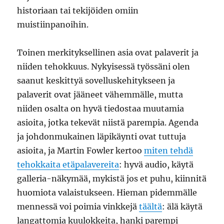
historiaan tai tekijöiden omiin
muistiinpanoihin.
Toinen merkityksellinen asia ovat palaverit ja
niiden tehokkuus. Nykyisessä työssäni olen
saanut keskittyä sovelluskehitykseen ja
palaverit ovat jääneet vähemmälle, mutta
niiden osalta on hyvä tiedostaa muutamia
asioita, jotka tekevät niistä parempia. Agenda
ja johdonmukainen läpikäynti ovat tuttuja
asioita, ja Martin Fowler kertoo
miten tehdä
tehokkaita etäpalavereita
: hyvä audio, käytä
galleria-näkymää, mykistä jos et puhu, kiinnitä
huomiota valaistukseen. Hieman pidemmälle
mennessä voi poimia vinkkejä
täältä
: älä käytä
langattomia kuulokkeita, hanki parempi