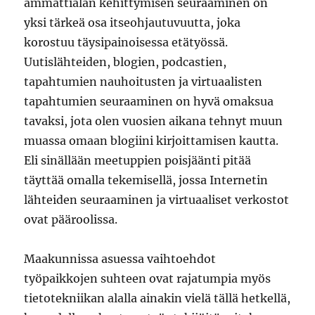
ammattialan kehittymisen seuraaminen on
yksi tärkeä osa itseohjautuvuutta, joka
korostuu täysipainoisessa etätyössä.
Uutislähteiden, blogien, podcastien,
tapahtumien nauhoitusten ja virtuaalisten
tapahtumien seuraaminen on hyvä omaksua
tavaksi, jota olen vuosien aikana tehnyt muun
muassa omaan blogiini kirjoittamisen kautta.
Eli sinällään meetuppien poisjäänti pitää
täyttää omalla tekemisellä, jossa Internetin
lähteiden seuraaminen ja virtuaaliset verkostot
ovat pääroolissa.
Maakunnissa asuessa vaihtoehdot
työpaikkojen suhteen ovat rajatumpia myös
tietotekniikan alalla ainakin vielä tällä hetkellä,