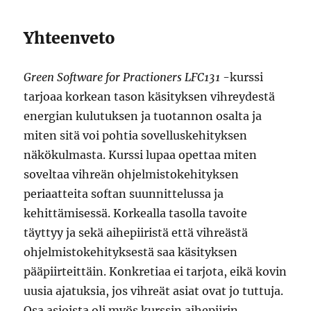
Yhteenveto
Green Software for Practioners LFC131
-kurssi
tarjoaa korkean tason käsityksen vihreydestä
energian kulutuksen ja tuotannon osalta ja
miten sitä voi pohtia sovelluskehityksen
näkökulmasta. Kurssi lupaa opettaa miten
soveltaa vihreän ohjelmistokehityksen
periaatteita softan suunnittelussa ja
kehittämisessä. Korkealla tasolla tavoite
täyttyy ja sekä aihepiiristä että vihreästä
ohjelmistokehityksestä saa käsityksen
pääpiirteittäin. Konkretiaa ei tarjota, eikä kovin
uusia ajatuksia, jos vihreät asiat ovat jo tuttuja.
Osa asioista oli myös kurssin aihepiirin