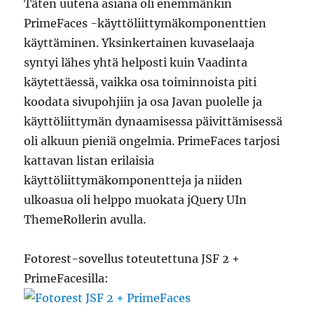
Täten uutena asiana oli enemmänkin
PrimeFaces -käyttöliittymäkomponenttien
käyttäminen. Yksinkertainen kuvaselaaja
syntyi lähes yhtä helposti kuin Vaadinta
käytettäessä, vaikka osa toiminnoista piti
koodata sivupohjiin ja osa Javan puolelle ja
käyttöliittymän dynaamisessa päivittämisessä
oli alkuun pieniä ongelmia. PrimeFaces tarjosi
kattavan listan erilaisia
käyttöliittymäkomponentteja ja niiden
ulkoasua oli helppo muokata jQuery UIn
ThemeRollerin avulla.
Fotorest-sovellus toteutettuna JSF 2 +
PrimeFacesilla: