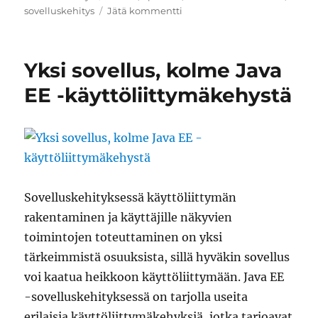
artikkeliin
sovelluskehitys
Jätä kommentti
Tietojärjestelmäarkkitehdin
valmennusohjelma,
osa
Yksi sovellus, kolme Java
2
EE -käyttöliittymäkehystä
Sovelluskehityksessä käyttöliittymän
rakentaminen ja käyttäjille näkyvien
toimintojen toteuttaminen on yksi
tärkeimmistä osuuksista, sillä hyväkin sovellus
voi kaatua heikkoon käyttöliittymään. Java EE
-sovelluskehityksessä on tarjolla useita
erilaisia käyttöliittymäkehyksiä, jotka tarjoavat