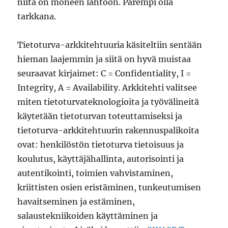
niitä on moneen lähtöön. Parempi olla
tarkkana.
Tietoturva-arkkitehtuuria käsiteltiin sentään
hieman laajemmin ja siitä on hyvä muistaa
seuraavat kirjaimet: C = Confidentiality, I =
Integrity, A = Availability. Arkkitehti valitsee
miten tietoturvateknologioita ja työvälineitä
käytetään tietoturvan toteuttamiseksi ja
tietoturva-arkkitehtuurin rakennuspalikoita
ovat: henkilöstön tietoturva tietoisuus ja
koulutus, käyttäjähallinta, autorisointi ja
autentikointi, toimien vahvistaminen,
kriittisten osien eristäminen, tunkeutumisen
havaitseminen ja estäminen,
salaustekniikoiden käyttäminen ja