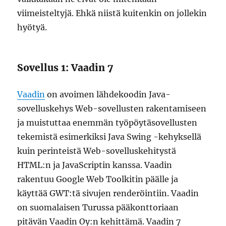
viimeisteltyjä. Ehkä niistä kuitenkin on jollekin
hyötyä.
Sovellus 1: Vaadin 7
Vaadin
on avoimen lähdekoodin Java-
sovelluskehys Web-sovellusten rakentamiseen
ja muistuttaa enemmän työpöytäsovellusten
tekemistä esimerkiksi Java Swing -kehyksellä
kuin perinteistä Web-sovelluskehitystä
HTML:n ja JavaScriptin kanssa. Vaadin
rakentuu Google Web Toolkitin päälle ja
käyttää GWT:tä sivujen renderöintiin. Vaadin
on suomalaisen Turussa pääkonttoriaan
pitävän Vaadin Oy:n kehittämä. Vaadin 7