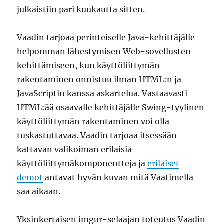
julkaistiin pari kuukautta sitten.
Vaadin tarjoaa perinteiselle Java-kehittäjälle
helpomman lähestymisen Web-sovellusten
kehittämiseen, kun käyttöliittymän
rakentaminen onnistuu ilman HTML:n ja
JavaScriptin kanssa askartelua. Vastaavasti
HTML:ää osaavalle kehittäjälle Swing-tyylinen
käyttöliittymän rakentaminen voi olla
tuskastuttavaa. Vaadin tarjoaa itsessään
kattavan valikoiman erilaisia
käyttöliittymäkomponentteja ja
erilaiset
demot
antavat hyvän kuvan mitä Vaatimella
saa aikaan.
Yksinkertaisen imgur-selaajan toteutus Vaadin