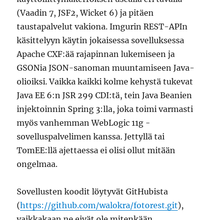
(Vaadin 7, JSF2, Wicket 6) ja pitäen
taustapalvelut vakiona. Imgurin REST-APIn
käsittelyyn käytin jokaisessa sovelluksessa
Apache CXF:ää rajapinnan lukemiseen ja
GSONia JSON-sanoman muuntamiseen Java-
olioiksi. Vaikka kaikki kolme kehystä tukevat
Java EE 6:n JSR 299 CDI:tä, tein Java Beanien
injektoinnin Spring 3:lla, joka toimi varmasti
myös vanhemman WebLogic 11g -
sovelluspalvelimen kanssa. Jettyllä tai
TomEE:llä ajettaessa ei olisi ollut mitään
ongelmaa.
Sovellusten koodit löytyvät GitHubista
(
https://github.com/walokra/fotorest.git
),
vaikkakaan ne eivät ole mitenkään