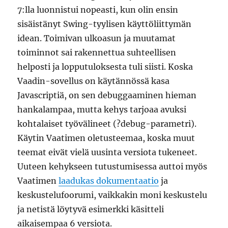
7:lla luonnistui nopeasti, kun olin ensin
sisäistänyt Swing-tyylisen käyttöliittymän
idean. Toimivan ulkoasun ja muutamat
toiminnot sai rakennettua suhteellisen
helposti ja lopputuloksesta tuli siisti. Koska
Vaadin-sovellus on käytännössä kasa
Javascriptiä, on sen debuggaaminen hieman
hankalampaa, mutta kehys tarjoaa avuksi
kohtalaiset työvälineet (?debug-parametri).
Käytin Vaatimen oletusteemaa, koska muut
teemat eivät vielä uusinta versiota tukeneet.
Uuteen kehykseen tutustumisessa auttoi myös
Vaatimen
laadukas dokumentaatio
ja
keskustelufoorumi, vaikkakin moni keskustelu
ja netistä löytyvä esimerkki käsitteli
aikaisempaa 6 versiota.