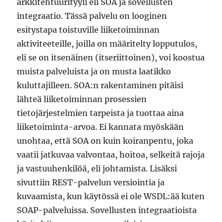
arkkitehtuurityyli eli SOA ja sovellusten
integraatio. Tässä palvelu on looginen
esitystapa toistuville liiketoiminnan
aktiviteeteille, joilla on määritelty lopputulos,
eli se on itsenäinen (itseriittoinen), voi koostua
muista palveluista ja on musta laatikko
kuluttajilleen. SOA:n rakentaminen pitäisi
lähteä liiketoiminnan prosessien
tietojärjestelmien tarpeista ja tuottaa aina
liiketoiminta-arvoa. Ei kannata myöskään
unohtaa, että SOA on kuin koiranpentu, joka
vaatii jatkuvaa valvontaa, hoitoa, selkeitä rajoja
ja vastuuhenkilöä, eli johtamista. Lisäksi
sivuttiin REST-palvelun versiointia ja
kuvaamista, kun käytössä ei ole WSDL:ää kuten
SOAP-palveluissa. Sovellusten integraatioista