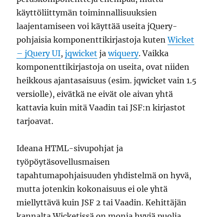
käyttöliittymän toiminnallisuuksien
laajentamiseen voi käyttää useita jQuery-
pohjaisia komponenttikirjastoja kuten
Wicket
– jQuery UI
,
jqwicket
ja
wiquery
. Vaikka
komponenttikirjastoja on useita, ovat niiden
heikkous ajantasaisuus (esim. jqwicket vain 1.5
versiolle), eivätkä ne eivät ole aivan yhtä
kattavia kuin mitä Vaadin tai JSF:n kirjastot
tarjoavat.
Ideana HTML-sivupohjat ja
työpöytäsovellusmaisen
tapahtumapohjaisuuden yhdistelmä on hyvä,
mutta jotenkin kokonaisuus ei ole yhtä
miellyttävä kuin JSF 2 tai Vaadin. Kehittäjän
kannalta Wicketissä on monia hyviä puolia,