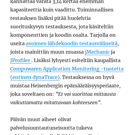
kannattaa varata 3,14 kertaa enemmän
kapasiteettia kuin vaadittu. Toiminnallisen
testauksen lisäksi pitää huolehtia
suorituskyvyn testauksesta, jota käsiteltiin
komponenttien ja koodin osalta. Tarjolla on
useita
avoimen lähdekoodin testausvälineitä
,
joista mainittiin muun muassa
jMechanic
ja
JProfiler
. Lisäksi lyhyesti esiteltiin kaupallista
Compuwaren Application Monitoring -tuotetta
(entinen dynaTrace)
. Testauksessa on hyvä
muistaa Heisenbergin epämääräisyysperiaate,
joka soveltaen on:
”Et voi suorittaa mittausta
vaikuttamatta mitattavaan kohteeseen”
.
Päivän muut aiheet olivat
palvelusuuntautuneisuutta tukeva