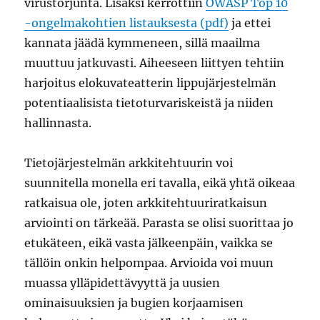
virustorjunta. Lisäksi kerrottiin
OWASP Top 10
-ongelmakohtien listauksesta (pdf)
ja ettei
kannata jäädä kymmeneen, sillä maailma
muuttuu jatkuvasti. Aiheeseen liittyen tehtiin
harjoitus elokuvateatterin lippujärjestelmän
potentiaalisista tietoturvariskeistä ja niiden
hallinnasta.
Tietojärjestelmän arkkitehtuurin voi
suunnitella monella eri tavalla, eikä yhtä oikeaa
ratkaisua ole, joten arkkitehtuuriratkaisun
arviointi on tärkeää. Parasta se olisi suorittaa jo
etukäteen, eikä vasta jälkeenpäin, vaikka se
tällöin onkin helpompaa. Arvioida voi muun
muassa ylläpidettävyyttä ja uusien
ominaisuuksien ja bugien korjaamisen