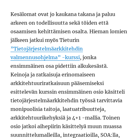
Kesälomat ovat jo kaukana takana ja paluu
arkeen on todellisuutta sekä töiden että
osaamisen kehittämisen osalta. Hieman lomien
jälkeen jatkui myös Tieturin
”Tietojärjestelmäarkkitehdin
valmennusohjelma” -kurssi
, jonka
ensimmäinen osa pidettiin alkukesästä.
Keinoja ja ratkaisuja erinomaiseen
arkkitehtuuriratkaisuun pääsemiseksi
esittelevän kurssin ensimmäinen osio käsitteli
tietojärjestelmäarkkitehdin työssä tarvittavia
monipuolisia taitoja, laatuatribuutteja,
arkkitehtuurikehyksiä ja 4+1 -mallia. Toinen
osio jatkoi aihepiirin käsittelyä muun muassa
suunnittelumalleilla, integraatioilla, SOA:lla,