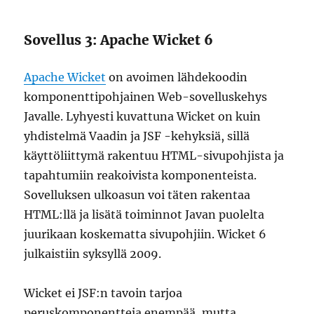
Sovellus 3: Apache Wicket 6
Apache Wicket
on avoimen lähdekoodin
komponenttipohjainen Web-sovelluskehys
Javalle. Lyhyesti kuvattuna Wicket on kuin
yhdistelmä Vaadin ja JSF -kehyksiä, sillä
käyttöliittymä rakentuu HTML-sivupohjista ja
tapahtumiin reakoivista komponenteista.
Sovelluksen ulkoasun voi täten rakentaa
HTML:llä ja lisätä toiminnot Javan puolelta
juurikaan koskematta sivupohjiin. Wicket 6
julkaistiin syksyllä 2009.
Wicket ei JSF:n tavoin tarjoa
peruskomponentteja enempää, mutta