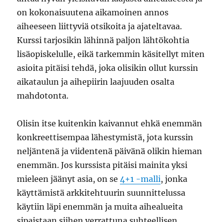
on kokonaisuutena aikamoinen annos
aiheeseen liittyviä otsikoita ja ajateltavaa.
Kurssi tarjosikin lähinnä paljon lähtökohtia
lisäopiskelulle, eikä tarkemmin käsitellyt miten
asioita pitäisi tehdä, joka olisikin ollut kurssin
aikataulun ja aihepiirin laajuuden osalta
mahdotonta.
Olisin itse kuitenkin kaivannut ehkä enemmän
konkreettisempaa lähestymistä, jota kurssin
neljäntenä ja viidentenä päivänä olikin hieman
enemmän. Jos kurssista pitäisi mainita yksi
mieleen jäänyt asia, on se
4+1 -malli
, jonka
käyttämistä arkkitehtuurin suunnittelussa
käytiin läpi enemmän ja muita aihealueita
sipaistaan siihen verrattuna suhteellisen