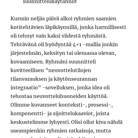
suunnittelukäytännöt
Kurssin neljäs päivä alkoi ryhmien saamien
kotitehtävien läpikäynnillä, jonka harmillisesti
oli tehnyt vain kaksi viidestä ryhmästä.
Tehtävänä oli hyödyntää 4+1 -mallia jonkin
järjestelmän, keksityn tai olemassa olevan,
kuvaamiseen. Ryhmäni suunnitteli
kuvitteellisen ”neuvottelutilojen
tilanvarauksen ja käytönseurannan
integraatio” -sovelluksen, jonka idea oli
tehostaa neuvotteluhuoneiden käyttöä.
Olimme kuvanneet konteksti-, prosessi-,
komponentti- ja sijoittelukaaviot, joista
keskustelimme lyhyesti. Olisi ollut kiva nähdä
useampienkin ryhmien ratkaisuja, mutta