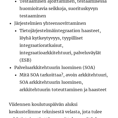
Testaamisen ajoittaminen, testaamisessa
huomioitavia seikkoja, suorituskyvyn
testaaminen
Järjestelmien yhteensovittaminen
Tietojärjestelmäintegraation haasteet,
löyhä kytkeytyvyys, tyypilliset
integraatioratkaisut,
integraatioarkkitehtuuri, palveluväylät
(ESB)
Palveluarkkitehtuurin luominen (SOA)
Mitä SOA tarkoittaa?, avoin arkkitehtuuri,
SOA arkkitehtuurin luominen,
arkkitehtuurin toteuttaminen ja haasteet
Viidennen koulutuspäivän aluksi
keskustelimme teknisestä velasta, jota tulee