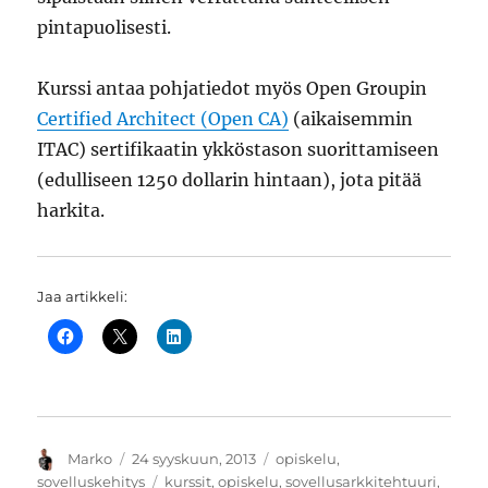
pintapuolisesti.
Kurssi antaa pohjatiedot myös Open Groupin
Certified Architect (Open CA)
(aikaisemmin
ITAC) sertifikaatin ykköstason suorittamiseen
(edulliseen 1250 dollarin hintaan), jota pitää
harkita.
Jaa artikkeli:
Kirjoittaja
Julkaistu
Kategoriat
Marko
24 syyskuun, 2013
opiskelu
,
Avainsanat
sovelluskehitys
kurssit
,
opiskelu
,
sovellusarkkitehtuuri
,