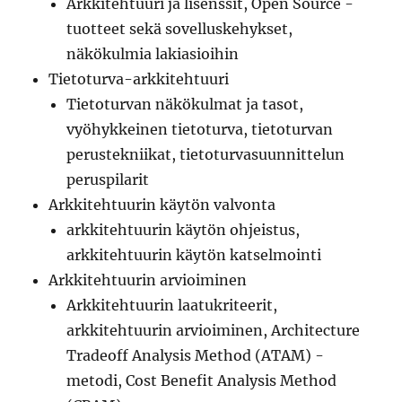
Arkkitehtuuri ja lisenssit, Open Source -
tuotteet sekä sovelluskehykset,
näkökulmia lakiasioihin
Tietoturva-arkkitehtuuri
Tietoturvan näkökulmat ja tasot,
vyöhykkeinen tietoturva, tietoturvan
perustekniikat, tietoturvasuunnittelun
peruspilarit
Arkkitehtuurin käytön valvonta
arkkitehtuurin käytön ohjeistus,
arkkitehtuurin käytön katselmointi
Arkkitehtuurin arvioiminen
Arkkitehtuurin laatukriteerit,
arkkitehtuurin arvioiminen, Architecture
Tradeoff Analysis Method (ATAM) -
metodi, Cost Benefit Analysis Method