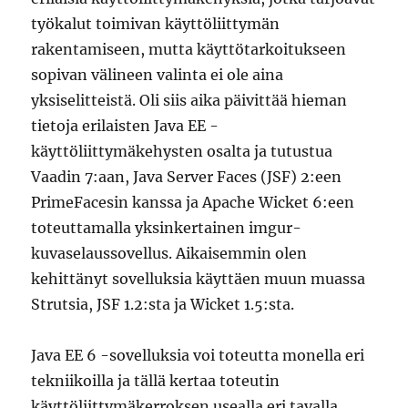
työkalut toimivan käyttöliittymän
rakentamiseen, mutta käyttötarkoitukseen
sopivan välineen valinta ei ole aina
yksiselitteistä. Oli siis aika päivittää hieman
tietoja erilaisten Java EE -
käyttöliittymäkehysten osalta ja tutustua
Vaadin 7:aan, Java Server Faces (JSF) 2:een
PrimeFacesin kanssa ja Apache Wicket 6:een
toteuttamalla yksinkertainen imgur-
kuvaselaussovellus. Aikaisemmin olen
kehittänyt sovelluksia käyttäen muun muassa
Strutsia, JSF 1.2:sta ja Wicket 1.5:sta.
Java EE 6 -sovelluksia voi toteutta monella eri
tekniikoilla ja tällä kertaa toteutin
käyttöliittymäkerroksen usealla eri tavalla