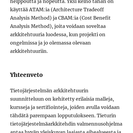
helppoutta ja nopeutta. Yksi keino tähän on
käyttää ATAM:ia (Architecture Tradeoff
Analysis Method) ja CBAM:ia (Cost Benefit
Analysis Method), joita voidaan soveltaa
arkkitehtuuria luodessa, kun projekti on
ongelmissa ja jo olemassa olevaan
arkkitehtuuriin.
Yhteenveto
Tietojärjestelmän arkkitehtuurin
suunnitteluun on kehitetty erilaisia malleja,
kursseja ja sertifiointeja, joiden avulla voidaan
tähdätä parempaan lopputulokseen. Tieturin
tietojärjestelmäarkkitehdin valmennusohjelma
antaa hyvän yleiskuvan laajasta aihealueesta ja