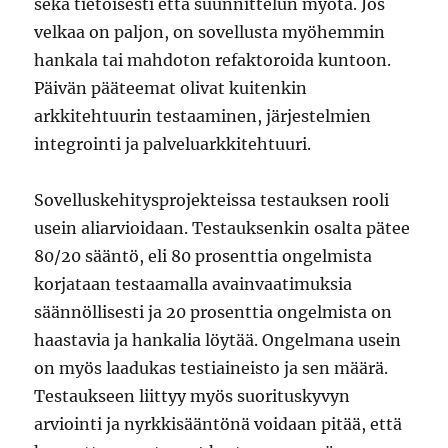
sekä tietoisesti että suunnittelun myötä. Jos
velkaa on paljon, on sovellusta myöhemmin
hankala tai mahdoton refaktoroida kuntoon.
Päivän pääteemat olivat kuitenkin
arkkitehtuurin testaaminen, järjestelmien
integrointi ja palveluarkkitehtuuri.
Sovelluskehitysprojekteissa testauksen rooli
usein aliarvioidaan. Testauksenkin osalta pätee
80/20 sääntö, eli 80 prosenttia ongelmista
korjataan testaamalla avainvaatimuksia
säännöllisesti ja 20 prosenttia ongelmista on
haastavia ja hankalia löytää. Ongelmana usein
on myös laadukas testiaineisto ja sen määrä.
Testaukseen liittyy myös suorituskyvyn
arviointi ja nyrkkisääntönä voidaan pitää, että