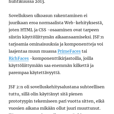
huhtikuussa 2013.
Sovelluksen ulkoasun rakentaminen ei
juurikaan eroa normaalista Web-kehityksestä,
joten HTML ja CSS -osaaminen ovat tarpeen
siistin käyttöliittymän aikaansaamiseksi. JSF:n
tarjoamia ominaisuuksia ja komponentteja voi
laajentaa muun muassa
PrimeFaces
tai
RichFaces
-komponenttikirjastoilla, joilla
käyttöliittymään saa enemmän kilkettä ja
parempaa käytettävyyttä.
JSF 2:n oli sovelluskehitysalustana suhteellisen
tuttu, sillä olin käyttänyt sitä pienen
prototyypin tekemiseen pari vuotta sitten, eikä
vuosien aikana mikään ollut juuri muuttunut.