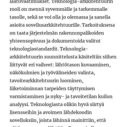
laatuvaatimukset. Teknologia-arkkitehtuurin
rooli on mennä syvemmälle ja tarkemmalle
tasolle, sekä se voi olla jo olemassa ja sanella
asioita sovellusarkkitehtuurille. Tarkoituksena
on taata järjestelmän rakennuspalikoiden
yhteensopivuus ja dokumentoida valitut
teknologiastandardit. Teknologia-
arkkitehtuurin suunnittelusta käsiteltiin siihen
liittyvät eri vaiheet: lähtötason kuvaaminen,
näkökulmien ja työvälineiden valinta,
tavoitearkkitehtuurin luominen,
liiketoiminnan tarpeiden täyttymisen
varmistaminen ja nyky- ja tavoitetilan kuilun
analyysi. Teknologiasta olikin hyvä siirtyä
lisensseihin ja avoimen lähdekoodin
sovelluksiin, joista lähinnä mainittiin, että