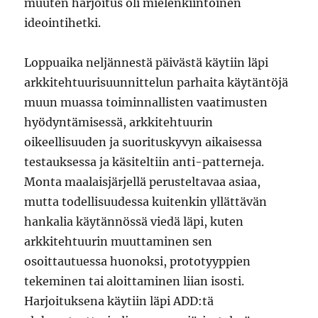
muuten harjoitus oli mielenkiintoinen
ideointihetki.
Loppuaika neljännestä päivästä käytiin läpi
arkkitehtuurisuunnittelun parhaita käytäntöjä
muun muassa toiminnallisten vaatimusten
hyödyntämisessä, arkkitehtuurin
oikeellisuuden ja suorituskyvyn aikaisessa
testauksessa ja käsiteltiin anti-patterneja.
Monta maalaisjärjellä perusteltavaa asiaa,
mutta todellisuudessa kuitenkin yllättävän
hankalia käytännössä viedä läpi, kuten
arkkitehtuurin muuttaminen sen
osoittautuessa huonoksi, prototyyppien
tekeminen tai aloittaminen liian isosti.
Harjoituksena käytiin läpi ADD:tä