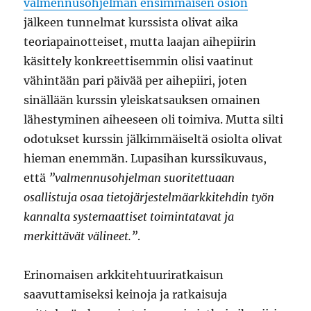
valmennusohjelman ensimmäisen osion
jälkeen tunnelmat kurssista olivat aika
teoriapainotteiset, mutta laajan aihepiirin
käsittely konkreettisemmin olisi vaatinut
vähintään pari päivää per aihepiiri, joten
sinällään kurssin yleiskatsauksen omainen
lähestyminen aiheeseen oli toimiva. Mutta silti
odotukset kurssin jälkimmäiseltä osiolta olivat
hieman enemmän. Lupasihan kurssikuvaus,
että
”valmennusohjelman suoritettuaan
osallistuja osaa tietojärjestelmäarkkitehdin työn
kannalta systemaattiset toimintatavat ja
merkittävät välineet.”
.
Erinomaisen arkkitehtuuriratkaisun
saavuttamiseksi keinoja ja ratkaisuja