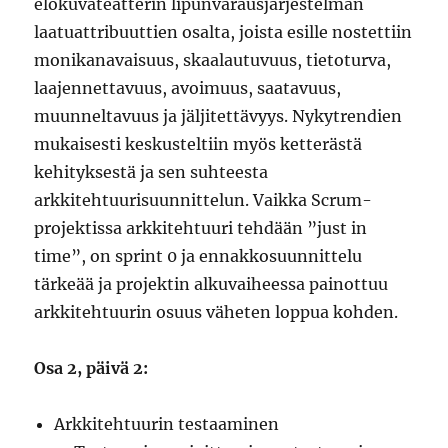
elokuvateatterin lipunvarausjärjestelmän
laatuattribuuttien osalta, joista esille nostettiin
monikanavaisuus, skaalautuvuus, tietoturva,
laajennettavuus, avoimuus, saatavuus,
muunneltavuus ja jäljitettävyys. Nykytrendien
mukaisesti keskusteltiin myös ketterästä
kehityksestä ja sen suhteesta
arkkitehtuurisuunnittelun. Vaikka Scrum-
projektissa arkkitehtuuri tehdään ”just in
time”, on sprint 0 ja ennakkosuunnittelu
tärkeää ja projektin alkuvaiheessa painottuu
arkkitehtuurin osuus väheten loppua kohden.
Osa 2, päivä 2:
Arkkitehtuurin testaaminen