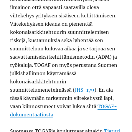
ilmainen että vapaasti saatavilla oleva
viitekehys yrityksen sisäiseen kehittämiseen.
Viitekehyksen ideana on pienentää
kokonaisarkkitehtuurin suunnittelemisen
riskejä, kustannuksia sekä lyhentää sen
suunnitteluun kuluvaa aikaa ja se tarjoaa sen
saavuttamiseksi kehittämismetodin (ADM) ja
työkaluja. TOGAF on myös perustana Suomen
julkishallinnon käyttämässä
kokonaisarkkitehtuurin
suunnittelumenetelmässä (
JHS-179
). En ala
tässä käymään tarkemmin viitekehystä läpi,
vaan kiinnostuneet voivat lukea siitä
TOGAF-
dokumentaatiosta
.
Suomessa TOGAFia kouluttavat ainakin
Tieturi