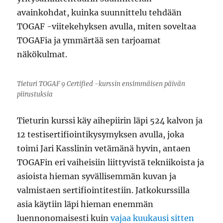
avainkohdat, kuinka suunnittelu tehdään
TOGAF -viitekehyksen avulla, miten soveltaa
TOGAFia ja ymmärtää sen tarjoamat
näkökulmat.
Tieturi TOGAF 9 Certified -kurssin ensimmäisen päivän
piirustuksia
Tieturin kurssi käy aihepiirin läpi 524 kalvon ja
12 testisertifiointikysymyksen avulla, joka
toimi Jari Kasslinin vetämänä hyvin, antaen
TOGAFin eri vaiheisiin liittyvistä tekniikoista ja
asioista hieman syvällisemmän kuvan ja
valmistaen sertifiointitestiin. Jatkokurssilla
asia käytiin läpi hieman enemmän
luennonomaisesti kuin
vajaa kuukausi sitten