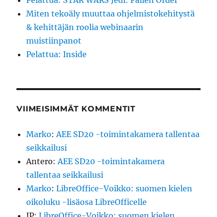
Pelattua: STAR WARS Jedi: Fallen Order
Miten tekoäly muuttaa ohjelmistokehitystä
& kehittäjän roolia webinaarin
muistiinpanot
Pelattua: Inside
VIIMEISIMMÄT KOMMENTIT
Marko
:
AEE SD20 -toimintakamera tallentaa
seikkailusi
Antero
:
AEE SD20 -toimintakamera
tallentaa seikkailusi
Marko
:
LibreOffice-Voikko: suomen kielen
oikoluku -lisäosa LibreOfficelle
JP
:
LibreOffice-Voikko: suomen kielen