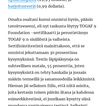
harjoitustestiä
(0,99 dollaria).
Omalta osaltani kurssi onnistui hyvin, pääsin
tavoitteeseeni, eli nyt taskusta löytyy TOGAF 9
Foundation -sertifikaatti ja perustietämys
TOGAF 9:n sisällöstä ja vaiheista.
Sertifiointitestistä mainittakoon, että se
onnistui jekuttamaan 30 prosentissa
kysymyksissä. Testin läpipääsyraja on
suhteellisen matala, 55 prosenttia, joten
kysymyksistä on tehty hankalia ja jossain
määrin termeillä ja sanamuodoilla leikkimistä.
Hieman jäi sellainen fiilis, että niitä asioita,
joita kertasin toisen päivän iltana ja kahdessa
esimerkkitestissä, ei juurikaan kysytty siinä
muodossa varsinaisessa testissä. Selkeästi