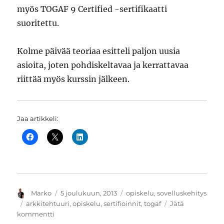
myös TOGAF 9 Certified -sertifikaatti
suoritettu.
Kolme päivää teoriaa esitteli paljon uusia
asioita, joten pohdiskeltavaa ja kerrattavaa
riittää myös kurssin jälkeen.
Jaa artikkeli:
Kirjoittaja
Julkaistu
Kategoriat
Marko
5 joulukuun, 2013
opiskelu
,
sovelluskehitys
Avainsanat
arkkitehtuuri
,
opiskelu
,
sertifioinnit
,
togaf
Jätä
artikkeliin
kommentti