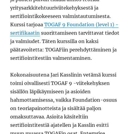
yritysarkkitehtuuriviitekehyksestä ja
sertifiointikokeeseen valmistautumisesta.
Kurssi tarjoaa
TOGAF 9 Foundation (level 1) -
sertifikaatin
suorittamiseen tarvittavat tiedot
ja valmiudet. Täten kurssilla on kaksi
päätavoitetta: TOGAFiin perehdyttäminen ja
sertifiointitestiin valmentaminen.
Kokonaisuutena Jari Kasslinin vetämä kurssi
toimi oivallisesti TOGAF 9 -viitekehyksen
sisällön läpikäymiseen ja asioiden
hahmottamisessa, vaikka Foundation-osuus
on teoriapainotteista ja sisältää paljon
omaksuttavaa. Asioita käsiteltiin
sertifiointitestiä ajatellen ja Kasslin esitti
muun muassa TOGAFin osat, Enterprise