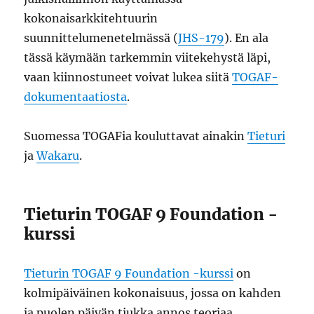
kokonaisarkkitehtuurin
suunnittelumenetelmässä (
JHS-179
). En ala
tässä käymään tarkemmin viitekehystä läpi,
vaan kiinnostuneet voivat lukea siitä
TOGAF-
dokumentaatiosta
.
Suomessa TOGAFia kouluttavat ainakin
Tieturi
ja
Wakaru
.
Tieturin TOGAF 9 Foundation -
kurssi
Tieturin TOGAF 9 Foundation -kurssi
on
kolmipäiväinen kokonaisuus, jossa on kahden
ja puolen päivän tiukka annos teoriaa