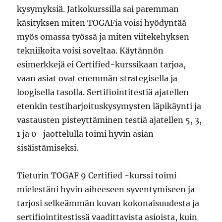
kysymyksiä. Jatkokurssilla sai paremman
käsityksen miten TOGAFia voisi hyödyntää
myös omassa työssä ja miten viitekehyksen
tekniikoita voisi soveltaa. Käytännön
esimerkkejä ei Certified-kurssikaan tarjoa,
vaan asiat ovat enemmän strategisella ja
loogisella tasolla. Sertifiointitestiä ajatellen
etenkin testiharjoituskysymysten läpikäynti ja
vastausten pisteyttäminen testiä ajatellen 5, 3,
1 ja 0 -jaottelulla toimi hyvin asian
sisäistämiseksi.
Tieturin TOGAF 9 Certified -kurssi toimi
mielestäni hyvin aiheeseen syventymiseen ja
tarjosi selkeämmän kuvan kokonaisuudesta ja
sertifiointitestissä vaadittavista asioista, kuin