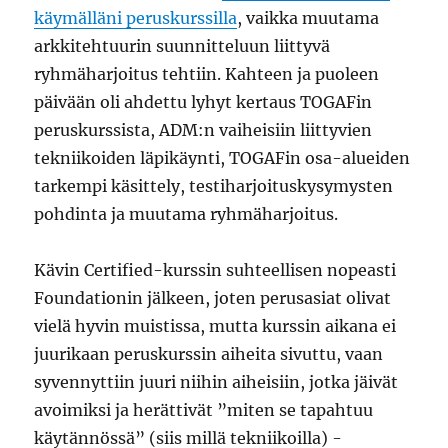
käymälläni peruskurssilla
, vaikka muutama
arkkitehtuurin suunnitteluun liittyvä
ryhmäharjoitus tehtiin. Kahteen ja puoleen
päivään oli ahdettu lyhyt kertaus TOGAFin
peruskurssista, ADM:n vaiheisiin liittyvien
tekniikoiden läpikäynti, TOGAFin osa-alueiden
tarkempi käsittely, testiharjoituskysymysten
pohdinta ja muutama ryhmäharjoitus.
Kävin Certified-kurssin suhteellisen nopeasti
Foundationin jälkeen, joten perusasiat olivat
vielä hyvin muistissa, mutta kurssin aikana ei
juurikaan peruskurssin aiheita sivuttu, vaan
syvennyttiin juuri niihin aiheisiin, jotka jäivät
avoimiksi ja herättivät ”miten se tapahtuu
käytännössä” (siis millä tekniikoilla) -