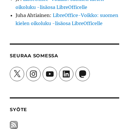
oikoluku -lisäosa LibreOfficelle
Juha Ahtiainen
:
LibreOffice-Voikko: suomen
kielen oikoluku -lisäosa LibreOfficelle
SEURAA SOMESSA
X
Instagram
YouTube
LinkedIn
Mastodon
SYÖTE