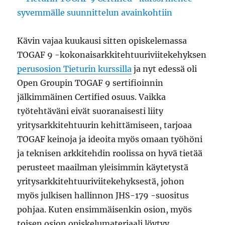
Kävin vajaa kuukausi sitten opiskelemassa
TOGAF 9 -kokonaisarkkitehtuuriviitekehyksen
perusosion Tieturin kurssilla
ja nyt edessä oli
Open Groupin TOGAF 9 sertifioinnin
jälkimmäinen Certified osuus. Vaikka
työtehtäväni eivät suoranaisesti liity
yritysarkkitehtuurin kehittämiseen, tarjoaa
TOGAF keinoja ja ideoita myös omaan työhöni
ja teknisen arkkitehdin roolissa on hyvä tietää
perusteet maailman yleisimmin käytetystä
yritysarkkitehtuuriviitekehyksestä, johon
myös julkisen hallinnon JHS-179 -suositus
pohjaa. Kuten ensimmäisenkin osion, myös
toisen osion opiskelumateriaali löytyy