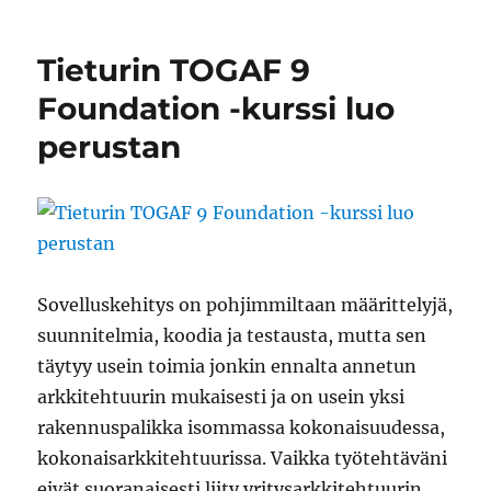
Tieturin
TOGAF
9
Tieturin TOGAF 9
Certified
-
Foundation -kurssi luo
kurssi
perustan
menee
syvemmälle
suunnittelun
avainkohtiin
Sovelluskehitys on pohjimmiltaan määrittelyjä,
suunnitelmia, koodia ja testausta, mutta sen
täytyy usein toimia jonkin ennalta annetun
arkkitehtuurin mukaisesti ja on usein yksi
rakennuspalikka isommassa kokonaisuudessa,
kokonaisarkkitehtuurissa. Vaikka työtehtäväni
eivät suoranaisesti liity yritysarkkitehtuurin