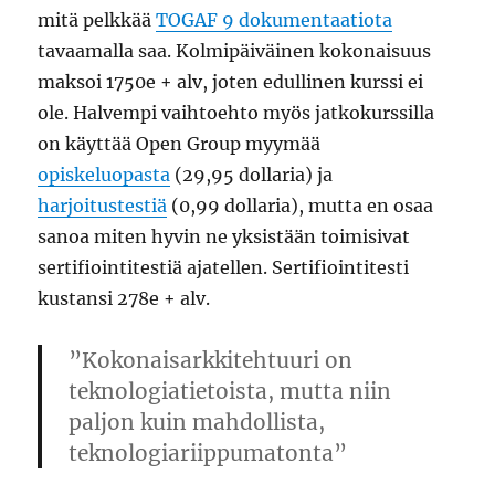
mitä pelkkää
TOGAF 9 dokumentaatiota
tavaamalla saa. Kolmipäiväinen kokonaisuus
maksoi 1750e + alv, joten edullinen kurssi ei
ole. Halvempi vaihtoehto myös jatkokurssilla
on käyttää Open Group myymää
opiskeluopasta
(29,95 dollaria) ja
harjoitustestiä
(0,99 dollaria), mutta en osaa
sanoa miten hyvin ne yksistään toimisivat
sertifiointitestiä ajatellen. Sertifiointitesti
kustansi 278e + alv.
”Kokonaisarkkitehtuuri on
teknologiatietoista, mutta niin
paljon kuin mahdollista,
teknologiariippumatonta”