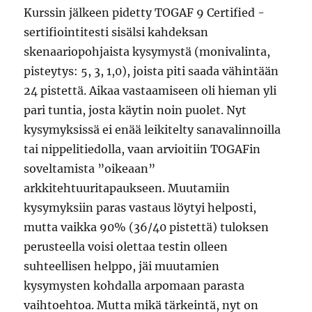
Kurssin jälkeen pidetty TOGAF 9 Certified -
sertifiointitesti sisälsi kahdeksan
skenaariopohjaista kysymystä (monivalinta,
pisteytys: 5, 3, 1,0), joista piti saada vähintään
24 pistettä. Aikaa vastaamiseen oli hieman yli
pari tuntia, josta käytin noin puolet. Nyt
kysymyksissä ei enää leikitelty sanavalinnoilla
tai nippelitiedolla, vaan arvioitiin TOGAFin
soveltamista ”oikeaan”
arkkitehtuuritapaukseen. Muutamiin
kysymyksiin paras vastaus löytyi helposti,
mutta vaikka 90% (36/40 pistettä) tuloksen
perusteella voisi olettaa testin olleen
suhteellisen helppo, jäi muutamien
kysymysten kohdalla arpomaan parasta
vaihtoehtoa. Mutta mikä tärkeintä, nyt on