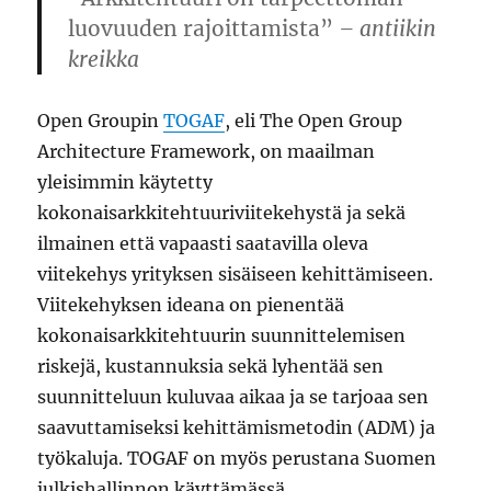
luovuuden rajoittamista”
– antiikin
kreikka
Open Groupin
TOGAF
, eli The Open Group
Architecture Framework, on maailman
yleisimmin käytetty
kokonaisarkkitehtuuriviitekehystä ja sekä
ilmainen että vapaasti saatavilla oleva
viitekehys yrityksen sisäiseen kehittämiseen.
Viitekehyksen ideana on pienentää
kokonaisarkkitehtuurin suunnittelemisen
riskejä, kustannuksia sekä lyhentää sen
suunnitteluun kuluvaa aikaa ja se tarjoaa sen
saavuttamiseksi kehittämismetodin (ADM) ja
työkaluja. TOGAF on myös perustana Suomen
julkishallinnon käyttämässä