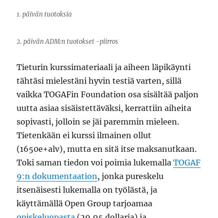
1. päivän tuotoksia
2. päivän ADM:n tuotokset -piirros
Tieturin kurssimateriaali ja aiheen läpikäynti
tähtäsi mielestäni hyvin testiä varten, sillä
vaikka TOGAFin Foundation osa sisältää paljon
uutta asiaa sisäistettäväksi, kerrattiin aiheita
sopivasti, jolloin se jäi paremmin mieleen.
Tietenkään ei kurssi ilmainen ollut
(1650e+alv), mutta en sitä itse maksanutkaan.
Toki saman tiedon voi poimia lukemalla
TOGAF
9:n dokumentaation
, jonka pureskelu
itsenäisesti lukemalla on työlästä, ja
käyttämällä Open Group tarjoamaa
opiskeluopasta
(29,95 dollaria) ja