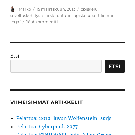
Kirjoittaja
Julkaistu
Kategoriat
Marko
15 marraskuun, 2013
opiskelu
,
Avainsanat
sovelluskehitys
arkkitehtuuri
,
opiskelu
,
sertifioinnit
,
artikkeliin
togaf
Jätä kommentti
Tieturin
TOGAF
9
Foundation
-
Etsi
kurssi
luo
ETSI
perustan
VIIMEISIMMÄT ARTIKKELIT
Pelattua: 2010-luvun Wolfenstein-sarja
Pelattua: Cyberpunk 2077