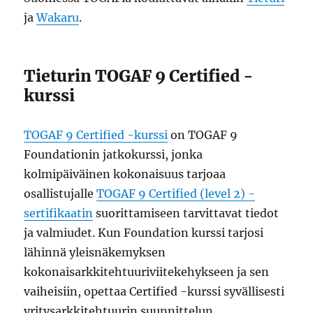
ja
Wakaru
.
Tieturin TOGAF 9 Certified -
kurssi
TOGAF 9 Certified -kurssi
on TOGAF 9
Foundationin jatkokurssi, jonka
kolmipäiväinen kokonaisuus tarjoaa
osallistujalle
TOGAF 9 Certified (level 2) -
sertifikaatin
suorittamiseen tarvittavat tiedot
ja valmiudet. Kun Foundation kurssi tarjosi
lähinnä yleisnäkemyksen
kokonaisarkkitehtuuriviitekehykseen ja sen
vaiheisiin, opettaa Certified -kurssi syvällisesti
yritysarkkitehtuurin suunnittelun