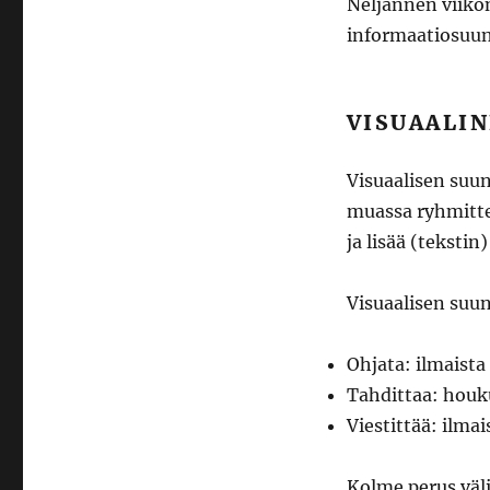
Neljännen viikon
informaatiosuun
VISUAALIN
Visuaalisen suun
muassa ryhmittel
ja lisää (tekstin
Visuaalisen suun
Ohjata: ilmaista
Tahdittaa: houku
Viestittää: ilmai
Kolme perus väli