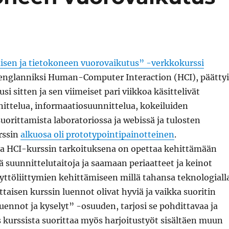
isen ja tietokoneen vuorovaikutus” -verkkokurssi
i englanniksi Human-Computer Interaction (HCI), päättyi
 sitten ja sen viimeiset pari viikkoa käsittelivät
nittelua, informaatiosuunnittelua, kokeiluiden
suorittamista laboratoriossa ja webissä ja tulosten
rssin
alkuosa oli prototypointipainotteinen
.
 HCI-kurssin tarkoituksena on opettaa kehittämään
ä suunnittelutaitoja ja saamaan periaatteet ja keinot
ttöliittymien kehittämiseen millä tahansa teknologialla
ttaisen kurssin luennot olivat hyviä ja vaikka suoritin
luennot ja kyselyt” -osuuden, tarjosi se pohdittavaa ja
os kurssista suorittaa myös harjoitustyöt sisältäen muun