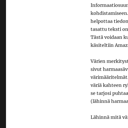
Informaatiosuun
kohdistamiseen.
helpottaa tiedon
tasattu teksti o
Tästä voidaan ku
käsiteltiin Amaz
Värien merkitys
sivut harmaasäv
värimääritelmät
väriä kahteen ry
se tarjosi puhta
(lähinnä harmaa
Lähinnä mitä vär