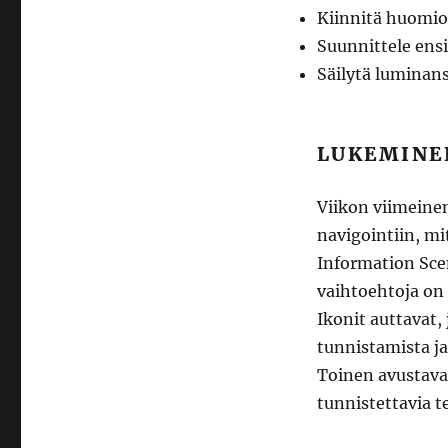
Kiinnitä huomio
Suunnittele ens
Säilytä luminans
LUKEMINEN
Viikon viimeine
navigointiin, mi
Information Scen
vaihtoehtoja on 
Ikonit auttavat, 
tunnistamista ja
Toinen avustava 
tunnistettavia t