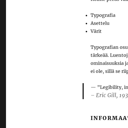
Typografia
Asettelu
Värit
Typografian osuu
tärkeää. Luentoj
ominaisuuksia ja
ei ole, sillä se 
”Legibility, 
– Eric Gill, 19
INFORMAA