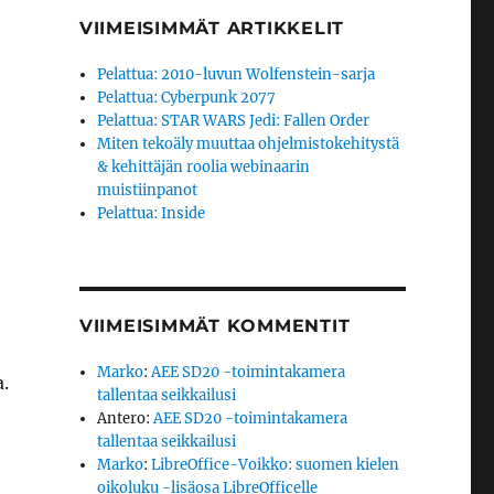
VIIMEISIMMÄT ARTIKKELIT
Pelattua: 2010-luvun Wolfenstein-sarja
Pelattua: Cyberpunk 2077
Pelattua: STAR WARS Jedi: Fallen Order
Miten tekoäly muuttaa ohjelmistokehitystä
& kehittäjän roolia webinaarin
muistiinpanot
Pelattua: Inside
VIIMEISIMMÄT KOMMENTIT
Marko
:
AEE SD20 -toimintakamera
.
tallentaa seikkailusi
Antero
:
AEE SD20 -toimintakamera
tallentaa seikkailusi
Marko
:
LibreOffice-Voikko: suomen kielen
oikoluku -lisäosa LibreOfficelle