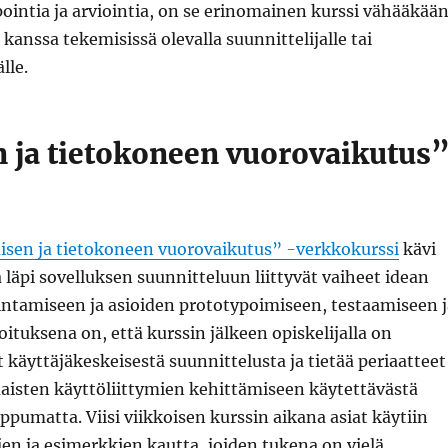
intia ja arviointia, on se erinomainen kurssi vähääkää
 kanssa tekemisissä olevalla suunnittelijalle tai
lle.
 ja tietokoneen vuorovaikutus”
isen ja tietokoneen vuorovaikutus” -verkkokurssi
kävi
a läpi sovelluksen suunnitteluun liittyvät vaiheet idean
intamiseen ja asioiden prototypoimiseen, testaamiseen j
oituksena on, että kurssin jälkeen opiskelijalla on
käyttäjäkeskeisestä suunnittelusta ja tietää periaatteet
maisten käyttöliittymien kehittämiseen käytettävästä
ippumatta. Viisi viikkoisen kurssin aikana asiat käytiin
jen ja esimerkkien kautta, joiden tukena on vielä