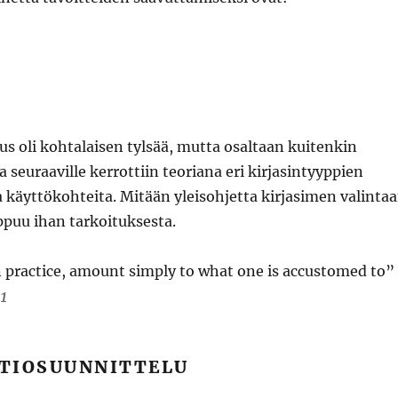
s oli kohtalaisen tylsää, mutta osaltaan kuitenkin
a seuraaville kerrottiin teoriana eri kirjasintyyppien
 käyttökohteita. Mitään yleisohjetta kirjasimen valinta
riippuu ihan tarkoituksesta.
in practice, amount simply to what one is accustomed to”
31
TIOSUUNNITTELU