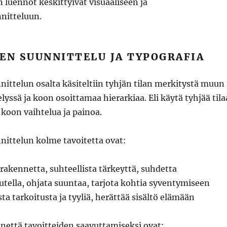
 luennot keskittyivät visuaaliseen ja
nitteluun.
EN SUUNNITTELU JA TYPOGRAFIA
nittelun osalta käsiteltiin tyhjän tilan merkitystä muun
yssä ja koon osoittamaa hierarkiaa. Eli käytä tyhjää tila
) koon vaihtelua ja painoa.
nittelun kolme tavoitetta ovat:
 rakennetta, suhteellista tärkeyttä, suhdetta
tella, ohjata suuntaa, tarjota kohtia syventymiseen
sta tarkoitusta ja tyyliä, herättää sisältö elämään
nettä tavoitteiden saavuttamiseksi ovat: