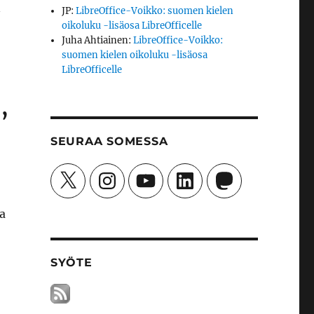
n
JP
:
LibreOffice-Voikko: suomen kielen
oikoluku -lisäosa LibreOfficelle
Juha Ahtiainen
:
LibreOffice-Voikko:
suomen kielen oikoluku -lisäosa
LibreOfficelle
,
SEURAA SOMESSA
X
Instagram
YouTube
LinkedIn
Mastodon
a
SYÖTE