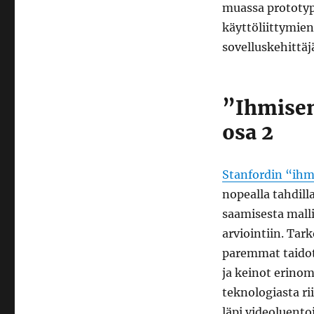
kurssi:
muassa prototypo
loppuosa
käyttöliittymien
sovelluskehittäjä
”Ihmisen
osa 2
Stanfordin “ihm
nopealla tahdill
saamisesta mall
arviointiin. Tark
paremmat taidot 
ja keinot erino
teknologiasta ri
läpi videoluento