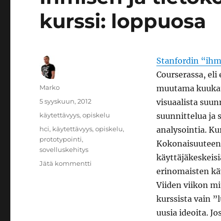
kurssi: loppuosa
Stanfordin “ihm
Courserassa, el
Kirjoittaja
Marko
muutama kuukausi
Julkaistu
5 syyskuun, 2012
visuaalista suun
Kategoriat
käytettävyys
,
opiskelu
suunnittelua ja 
Avainsanat
hci
,
käytettävyys
,
opiskelu
,
analysointia. Ku
prototypointi
,
Kokonaisuuteena
sovelluskehitys
käyttäjäkeskeisi
artikkeliin
Jätä kommentti
erinomaisten käy
Ihmisen
ja
Viiden viikon mi
tietokoneen
kurssista vain ”
vuorovaikutus
uusia ideoita. J
-