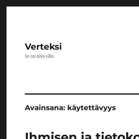
Verteksi
Se on kiva sillo
Avainsana:
käytettävyys
Ihmisen ja tietok