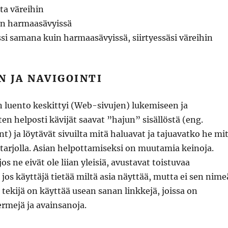
ta väreihin
in harmaasävyissä
si samana kuin harmaasävyissä, siirtyessäsi väreihin
 JA NAVIGOINTI
n luento keskittyi (Web-sivujen) lukemiseen ja
ten helposti kävijät saavat ”hajun” sisällöstä (eng.
t) ja löytävät sivuilta mitä haluavat ja tajuavatko he mi
tarjolla. Asian helpottamiseksi on muutamia keinoja.
jos ne eivät ole liian yleisiä, avustavat toistuvaa
 jos käyttäjä tietää miltä asia näyttää, mutta ei sen nime
tekijä on käyttää usean sanan linkkejä, joissa on
ermejä ja avainsanoja.