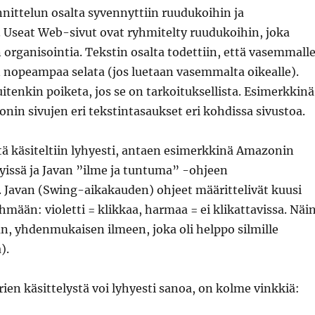
nittelun osalta syvennyttiin ruudukoihin ja
 Useat Web-sivut ovat ryhmitelty ruudukoihin, joka
 organisointia. Tekstin osalta todettiin, että vasemmall
n nopeampaa selata (jos luetaan vasemmalta oikealle).
itenkin poiketa, jos se on tarkoituksellista. Esimerkkinä
onin sivujen eri tekstintasaukset eri kohdissa sivustoa.
tä käsiteltiin lyhyesti, antaen esimerkkinä Amazonin
yissä ja Javan ”ilme ja tuntuma” -ohjeen
. Javan (Swing-aikakauden) ohjeet määrittelivät kuusi
hmään: violetti = klikkaa, harmaa = ei klikattavissa. Näi
an, yhdenmukaisen ilmeen, joka oli helppo silmille
).
ien käsittelystä voi lyhyesti sanoa, on kolme vinkkiä: