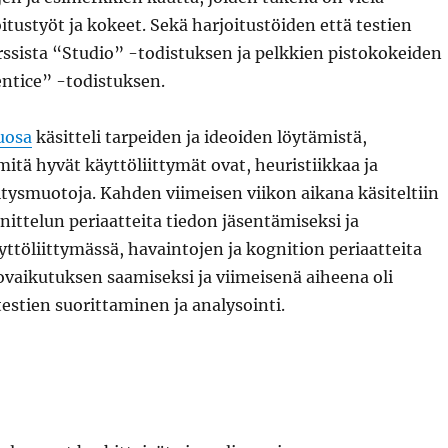
tustyöt ja kokeet. Sekä harjoitustöiden että testien
urssista “Studio” -todistuksen ja pelkkien pistokokeiden
entice” -todistuksen.
uosa
käsitteli tarpeiden ja ideoiden löytämistä,
mitä hyvät käyttöliittymät ovat, heuristiikkaa ja
tysmuotoja. Kahden viimeisen viikon aikana käsiteltiin
nittelun periaatteita tiedon jäsentämiseksi ja
yttöliittymässä, havaintojen ja kognition periaatteita
vaikutuksen saamiseksi ja viimeisenä aiheena oli
testien suorittaminen ja analysointi.