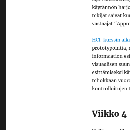
käytännön harjoi
tekijät saivat k
vastaajat “Appr
HCI-kurssin alk
prototypointia, 
informaation esi
visuaalisen suun
esittämiseksi kä
tehokkaan vuoro
kontrolloitujen 
Viikko 4