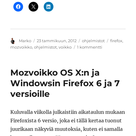
Kirjoittaja
Julkaistu
Kategoriat
Avainsanat
Marko
23 tammikuun, 2012
ohjelmistot
firefox
,
artikkeliin
mozvoikko
,
ohjelmistot
,
voikko
1 kommentti
Mozvoikko
2.0.1
RC
Mozvoikko OS X:n ja
1
Mac
Windowsin Firefox 6 ja 7
OS
versioille
X:lle,
Windowsille
ja
nyt
Kuluvalla viikolla julkaistiin aikataulun mukaan
myös
Firefoxista 6 versio, joka ei tällä kertaa tuonut
PowerPC:lle
juurikaan näkyviä muutoksia, kuten ei samalla