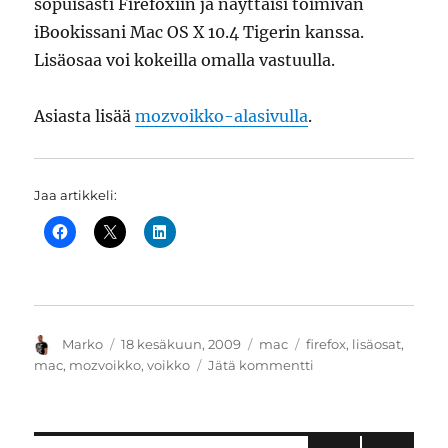
sopuisasti Firefoxiin ja näyttäisi toimivan
iBookissani Mac OS X 10.4 Tigerin kanssa.
Lisäosaa voi kokeilla omalla vastuulla.
Asiasta lisää
mozvoikko-alasivulla
.
Jaa artikkeli:
Kirjoittaja
Julkaistu
Kategoriat
Avainsanat
Marko
18 kesäkuun, 2009
mac
firefox
,
lisäosat
,
artikkeliin
mac
,
mozvoikko
,
voikko
Jätä kommentti
Mozvoikko-
lisäosa
PowerPC
Mac