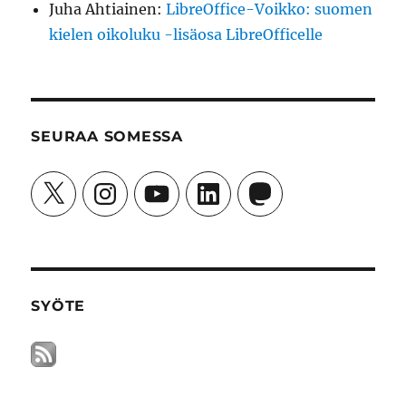
Juha Ahtiainen
:
LibreOffice-Voikko: suomen
kielen oikoluku -lisäosa LibreOfficelle
SEURAA SOMESSA
X
Instagram
YouTube
LinkedIn
Mastodon
SYÖTE