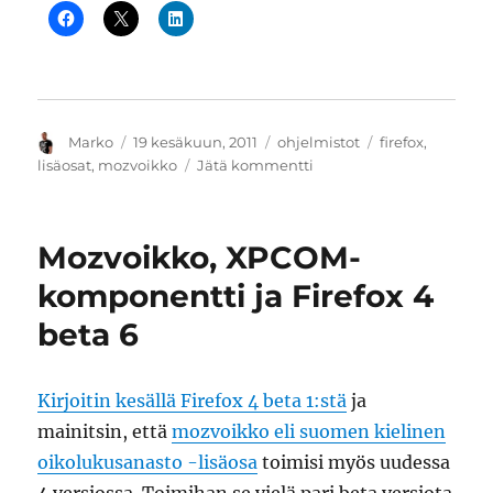
Kirjoittaja
Julkaistu
Kategoriat
Avainsanat
Marko
19 kesäkuun, 2011
ohjelmistot
firefox
,
artikkeliin
lisäosat
,
mozvoikko
Jätä kommentti
Mozvoikosta
Mac
OS
Mozvoikko, XPCOM-
X
-
komponentti ja Firefox 4
versio
beta 6
Firefox
5:lle
Kirjoitin kesällä Firefox 4 beta 1:stä
ja
mainitsin, että
mozvoikko eli suomen kielinen
oikolukusanasto -lisäosa
toimisi myös uudessa