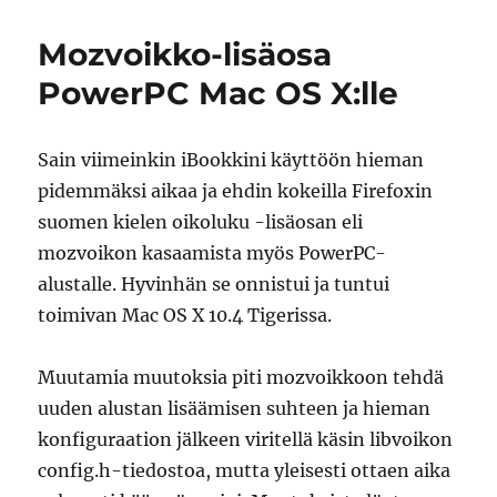
libvoikon
myötä
Mozvoikko-lisäosa
mozvoikko
toimii
PowerPC Mac OS X:lle
ilman
säätämistä
Sain viimeinkin iBookkini käyttöön hieman
pidemmäksi aikaa ja ehdin kokeilla Firefoxin
suomen kielen oikoluku -lisäosan eli
mozvoikon kasaamista myös PowerPC-
alustalle. Hyvinhän se onnistui ja tuntui
toimivan Mac OS X 10.4 Tigerissa.
Muutamia muutoksia piti mozvoikkoon tehdä
uuden alustan lisäämisen suhteen ja hieman
konfiguraation jälkeen viritellä käsin libvoikon
config.h-tiedostoa, mutta yleisesti ottaen aika