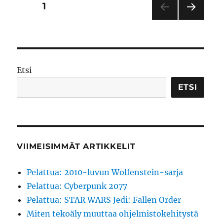
Artikkelien
SIVU
1
OS
X:lle
SEU
sivutus
RAA
VA
SIVU
Etsi
ETSI
VIIMEISIMMÄT ARTIKKELIT
Pelattua: 2010-luvun Wolfenstein-sarja
Pelattua: Cyberpunk 2077
Pelattua: STAR WARS Jedi: Fallen Order
Miten tekoäly muuttaa ohjelmistokehitystä