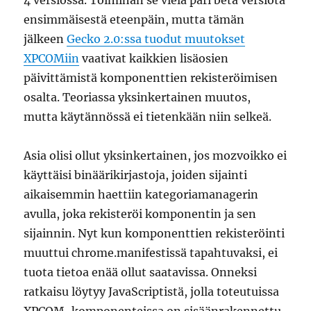
4 versiossa. Toimihan se vielä pari beta versiota
ensimmäisestä eteenpäin, mutta tämän
jälkeen
Gecko 2.0:ssa tuodut muutokset
XPCOMiin
vaativat kaikkien lisäosien
päivittämistä komponenttien rekisteröimisen
osalta. Teoriassa yksinkertainen muutos,
mutta käytännössä ei tietenkään niin selkeä.
Asia olisi ollut yksinkertainen, jos mozvoikko ei
käyttäisi binäärikirjastoja, joiden sijainti
aikaisemmin haettiin kategoriamanagerin
avulla, joka rekisteröi komponentin ja sen
sijainnin. Nyt kun komponenttien rekisteröinti
muuttui chrome.manifestissä tapahtuvaksi, ei
tuota tietoa enää ollut saatavissa. Onneksi
ratkaisu löytyy JavaScriptistä, jolla toteutuissa