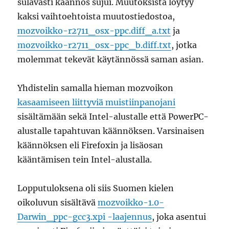
sulavasti käännös sujui. Muutoksista löytyy
kaksi vaihtoehtoista muutostiedostoa,
mozvoikko-r2711_osx-ppc.diff_a.txt
ja
mozvoikko-r2711_osx-ppc_b.diff.txt
, jotka
molemmat tekevät käytännössä saman asian.
Yhdistelin samalla hieman mozvoikon
kasaamiseen liittyviä muistiinpanojani
sisältämään sekä Intel-alustalle että PowerPC-
alustalle tapahtuvan käännöksen. Varsinaisen
käännöksen eli Firefoxin ja lisäosan
kääntämisen tein Intel-alustalla.
Lopputuloksena oli siis Suomen kielen
oikoluvun sisältävä
mozvoikko-1.0-
Darwin_ppc-gcc3.xpi -laajennus
, joka asentui