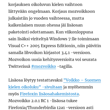
korjauksen oikoluvun kielen vaihtoon
liittyvään ongelmaan. Korjaus mozvoikkoon
julkaistiin jo vuoden vaihteessa, mutta
kaikenlaisen muun ohessa jäi lisäosan
paketointi odottamaan. Kun viikonloppuna
sain lisäksi viriteltyä Windows 7:lle toimimaan
Visual C++ 2005 Express Editionin, niin päivitin
samalla libvoikon kirjastot 3.4.1 -versioon.
Mozvoikon uusia kehitysversioita voi seurata
Twitterissä
#mozvoikko
-tagilla.
Lisäosa löytyy testattavaksi
”Voikko – Suomen
kielen oikoluku” -sivultaan
ja myöhemmin
myös
Firefoxin lisäosahakemistosta
.
Mozvoikko 2.0.1 RC 1 -lisäosa tukee
Firefoxia/Thunderbirdia 12a1 -versioon asti