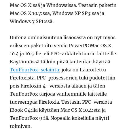
Mac OS X:ssä ja Windowsissa. Testasin paketin
Mac OS X 10.7:ssa, Windows XP SP3:ssa ja
Windows 7 SP1:ssä.
Uutena ominaisuutena lisäosasta on nyt myös
erikseen paketoitu versio PowerPC Mac OS X
10.4 ja 10.5:lle, eli PPC-arkkitehtuurin laitteille.
Käytännössä tällöin pitää kuitenkin käyttää
TenFourFox-selainta
, joka on haaroitettu
Firefoxista. PPC-prosessorien tuki pudotettiin
pois Firefoxin 4 -versiosta alkaen ja täten
TenFourFox tarjoaa vanhemmille laitteille
tuoreempaa Firefoxia. Testasin PPC-versiota
iBook G4:lla käyttäen Mac OS X 10.4:sta ja
TenFourFox 9:iä. Nopealla kokeilulla näytti
toimivan.