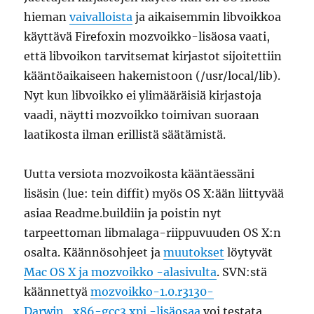
hieman
vaivalloista
ja aikaisemmin libvoikkoa
käyttävä Firefoxin mozvoikko-lisäosa vaati,
että libvoikon tarvitsemat kirjastot sijoitettiin
kääntöaikaiseen hakemistoon (/usr/local/lib).
Nyt kun libvoikko ei ylimääräisiä kirjastoja
vaadi, näytti mozvoikko toimivan suoraan
laatikosta ilman erillistä säätämistä.
Uutta versiota mozvoikosta kääntäessäni
lisäsin (lue: tein diffit) myös OS X:ään liittyvää
asiaa Readme.buildiin ja poistin nyt
tarpeettoman libmalaga-riippuvuuden OS X:n
osalta. Käännösohjeet ja
muutokset
löytyvät
Mac OS X ja mozvoikko -alasivulta
. SVN:stä
käännettyä
mozvoikko-1.0.r3130-
Darwin_x86-gcc3.xpi -lisäosaa
voi testata