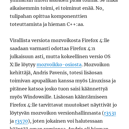
ymmärsin miten asioiden pitää toimia. Se mikä
aikaisemmin toimi, ei toiminut enää. No,
tulipahan opittua komponenttien
toteuttamista ja hieman C++:aa.
Virallista versiota mozvoikosta Firefox 4:lle
saadaan varmasti odottaa Firefox 4:n
julkaisuun asti, mutta kokeellinen versio OS
X:lle löytyy
mozvoikko-osiosta
. Mozvoikon
kehittäjä, Andris Pavenis, totesi lisäosan
toimivan apupalikan kanssa myös Linuxissa ja
pitänee katsoa josko tuon saisi käännettyä
myös Windowsille. Lisäosan kääntämiseen
Firefox 4:lle tarvittavat muutokset näyttivät jo
löytyvän mozvoikon versionhallinnasta (
r3531
ja
r3570
), joten jokainen voi halutessaan