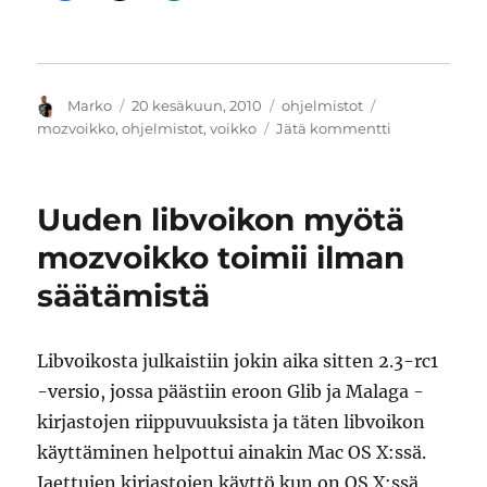
Kirjoittaja
Julkaistu
Kategoriat
Avainsanat
Marko
20 kesäkuun, 2010
ohjelmistot
artikkeliin
mozvoikko
,
ohjelmistot
,
voikko
Jätä kommentti
Voikko
3.0
ja
Uuden libvoikon myötä
mozvoikko-
laajennus
mozvoikko toimii ilman
säätämistä
Libvoikosta julkaistiin jokin aika sitten 2.3-rc1
-versio, jossa päästiin eroon Glib ja Malaga -
kirjastojen riippuvuuksista ja täten libvoikon
käyttäminen helpottui ainakin Mac OS X:ssä.
Jaettujen kirjastojen käyttö kun on OS X:ssä