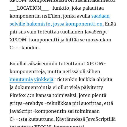
XPCOM-komponenteissa on sisäänrakennettu
__LOCATION__ -funktio, joka palauttaa
komponentin nsIFilen, jonka avulla
saadaan
selville hakemisto, jossa komponentti on
. Enää
piti siis vain toteuttaa tuollainen JavaScript
XPCOM-komponentti ja liittää se mozvoikon
C++-koodiin.
En ollut aikaisemmin toteuttanut XPCOM-
komponentteja, mutta netissä oli siihen
muutamia
vinkkejä
. Tietenkin kaikkia ohjeita
ja dokumentointia ei ollut vielä päivitetty
Firefox 4:n kanssa toimivaksi, joten pientä
yritys-erehdys -tekniikkaa piti suorittaa, että
JavaScript-komponentin sai toimimaan
C++:sta kutsuttuna. Käytännössä JavaScriptillä