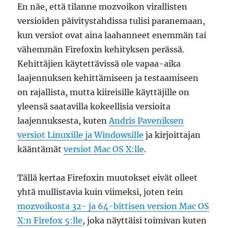
En näe, että tilanne mozvoikon virallisten
versioiden päivitystahdissa tulisi paranemaan,
kun versiot ovat aina laahanneet enemmän tai
vähemmän Firefoxin kehityksen perässä.
Kehittäjien käytettävissä ole vapaa-aika
laajennuksen kehittämiseen ja testaamiseen
on rajallista, mutta kiireisille käyttäjille on
yleensä saatavilla kokeellisia versioita
laajennuksesta, kuten
Andris Paveniksen
versiot Linuxille ja Windowsille
ja kirjoittajan
kääntämät
versiot Mac OS X:lle
.
Tällä kertaa Firefoxin muutokset eivät olleet
yhtä mullistavia kuin viimeksi, joten tein
mozvoikosta 32- ja 64-bittisen version Mac OS
X:n Firefox 5:lle
, joka näyttäisi toimivan kuten