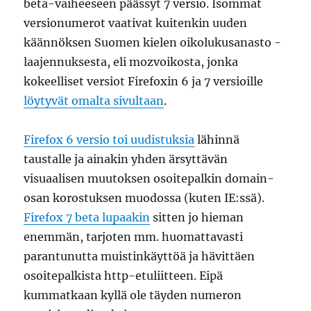
beta-vaiheeseen päässyt 7 versio. Isommat
versionumerot vaativat kuitenkin uuden
käännöksen Suomen kielen oikolukusanasto -
laajennuksesta, eli mozvoikosta, jonka
kokeelliset versiot Firefoxin 6 ja 7 versioille
löytyvät omalta sivultaan
.
Firefox 6 versio toi uudistuksia
lähinnä
taustalle ja ainakin yhden ärsyttävän
visuaalisen muutoksen osoitepalkin domain-
osan korostuksen muodossa (kuten IE:ssä).
Firefox 7 beta lupaakin
sitten jo hieman
enemmän, tarjoten mm. huomattavasti
parantunutta muistinkäyttöä ja hävittäen
osoitepalkista http-etuliitteen. Eipä
kummatkaan kyllä ole täyden numeron