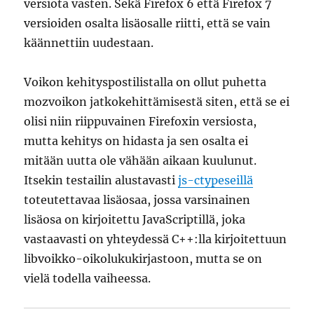
versiota vasten. Sekä Firefox 6 että Firefox 7
versioiden osalta lisäosalle riitti, että se vain
käännettiin uudestaan.
Voikon kehityspostilistalla on ollut puhetta
mozvoikon jatkokehittämisestä siten, että se ei
olisi niin riippuvainen Firefoxin versiosta,
mutta kehitys on hidasta ja sen osalta ei
mitään uutta ole vähään aikaan kuulunut.
Itsekin testailin alustavasti
js-ctypeseillä
toteutettavaa lisäosaa, jossa varsinainen
lisäosa on kirjoitettu JavaScriptillä, joka
vastaavasti on yhteydessä C++:lla kirjoitettuun
libvoikko-oikolukukirjastoon, mutta se on
vielä todella vaiheessa.