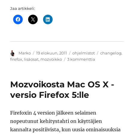
Jaa artikkeli:
Kirjoittaja
Julkaistu
Kategoriat
Avainsanat
Marko
19 elokuun, 2011
ohjelmistot
changelog
,
artikkeliin
firefox
,
lisäosat
,
mozvoikko
3 kommenttia
Mozvoikko
OS
X:n
Mozvoikosta Mac OS X -
ja
Windowsin
versio Firefox 5:lle
Firefox
6
ja
Firefoxin 4 version jälkeen selaimen
7
nopeutunut kehitystahti on käyttäjien
versioille
kannalta positiivista, kun uusia ominaisuuksia