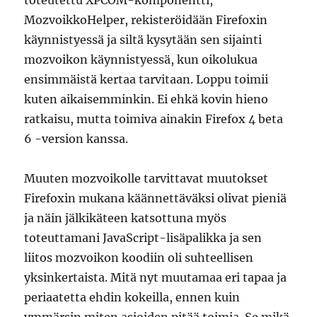
toteutettu XPCOM-komponentti,
MozvoikkoHelper, rekisteröidään Firefoxin
käynnistyessä ja siltä kysytään sen sijainti
mozvoikon käynnistyessä, kun oikolukua
ensimmäistä kertaa tarvitaan. Loppu toimii
kuten aikaisemminkin. Ei ehkä kovin hieno
ratkaisu, mutta toimiva ainakin Firefox 4 beta
6 -version kanssa.
Muuten mozvoikolle tarvittavat muutokset
Firefoxin mukana käännettäväksi olivat pieniä
ja näin jälkikäteen katsottuna myös
toteuttamani JavaScript-lisäpalikka ja sen
liitos mozvoikon koodiin oli suhteellisen
yksinkertaista. Mitä nyt muutamaa eri tapaa ja
periaatetta ehdin kokeilla, ennen kuin