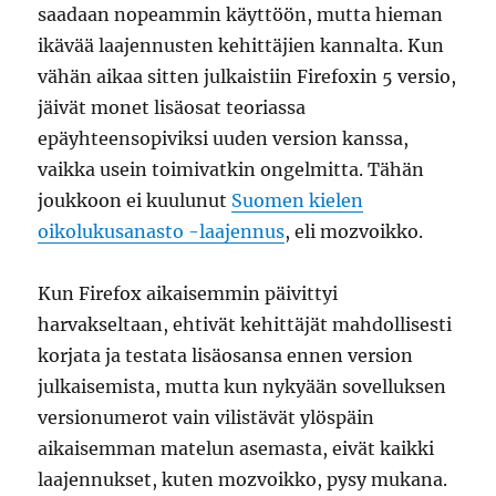
saadaan nopeammin käyttöön, mutta hieman
ikävää laajennusten kehittäjien kannalta. Kun
vähän aikaa sitten julkaistiin Firefoxin 5 versio,
jäivät monet lisäosat teoriassa
epäyhteensopiviksi uuden version kanssa,
vaikka usein toimivatkin ongelmitta. Tähän
joukkoon ei kuulunut
Suomen kielen
oikolukusanasto -laajennus
, eli mozvoikko.
Kun Firefox aikaisemmin päivittyi
harvakseltaan, ehtivät kehittäjät mahdollisesti
korjata ja testata lisäosansa ennen version
julkaisemista, mutta kun nykyään sovelluksen
versionumerot vain vilistävät ylöspäin
aikaisemman matelun asemasta, eivät kaikki
laajennukset, kuten mozvoikko, pysy mukana.