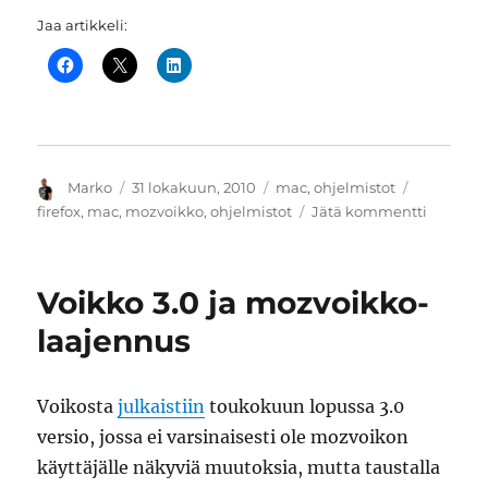
Jaa artikkeli:
Kirjoittaja
Julkaistu
Kategoriat
Avainsana
Marko
31 lokakuun, 2010
mac
,
ohjelmistot
artikkeli
firefox
,
mac
,
mozvoikko
,
ohjelmistot
Jätä kommentti
Mozvoik
XPCOM-
kompone
Voikko 3.0 ja mozvoikko-
ja
Firefox
laajennus
4
beta
6
Voikosta
julkaistiin
toukokuun lopussa 3.0
versio, jossa ei varsinaisesti ole mozvoikon
käyttäjälle näkyviä muutoksia, mutta taustalla