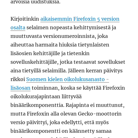
arvoisia uudistuksia.
Kirjoitinkin
aikaisemmin Firefoxin 5 version
osalta
selaimen nopeasta kehittymisestä ja
muuttuvasta versionumeroinnista, joka
aiheuttaa harmaita hiuksia tietynlaisten
lisäosien kehittäjille ja tietenkin
sovelluskehittäjille, jotka testaavat sovellukset
aina tietyillä selaimilla. Jälleen kerran päivitys
rikkoi
Suomen kielen oikolukusanasto -
lisäosan
toiminnan, koska se käyttää Firefoxin
oikolukurajapintaan liittyvää
binäärikomponenttia. Rajapinta ei muuttunut,
mutta Firefoxin alla olevan Gecko-moottorin
versio päivittyi, joka edellytti, että myös
binäärikomponentti on käännetty samaa