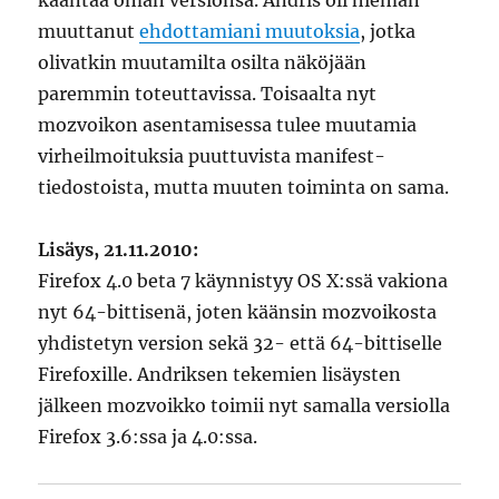
kääntää oman versionsa. Andris oli hieman
muuttanut
ehdottamiani muutoksia
, jotka
olivatkin muutamilta osilta näköjään
paremmin toteuttavissa. Toisaalta nyt
mozvoikon asentamisessa tulee muutamia
virheilmoituksia puuttuvista manifest-
tiedostoista, mutta muuten toiminta on sama.
Lisäys, 21.11.2010:
Firefox 4.0 beta 7 käynnistyy OS X:ssä vakiona
nyt 64-bittisenä, joten käänsin mozvoikosta
yhdistetyn version sekä 32- että 64-bittiselle
Firefoxille. Andriksen tekemien lisäysten
jälkeen mozvoikko toimii nyt samalla versiolla
Firefox 3.6:ssa ja 4.0:ssa.