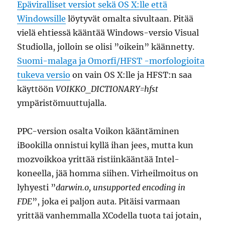
Epäviralliset versiot sekä OS X:lle että
Windowsille
löytyvät omalta sivultaan. Pitää
vielä ehtiessä kääntää Windows-versio Visual
Studiolla, jolloin se olisi ”oikein” käännetty.
Suomi-malaga ja Omorfi/HFST -morfologioita
tukeva versio
on vain OS X:lle ja HFST:n saa
käyttöön
VOIKKO_DICTIONARY=hfst
ympäristömuuttujalla.
PPC-version osalta Voikon kääntäminen
iBookilla onnistui kyllä ihan jees, mutta kun
mozvoikkoa yrittää ristiinkääntää Intel-
koneella, jää homma siihen. Virheilmoitus on
lyhyesti ”
darwin.o, unsupported encoding in
FDE
”, joka ei paljon auta. Pitäisi varmaan
yrittää vanhemmalla XCodella tuota tai jotain,