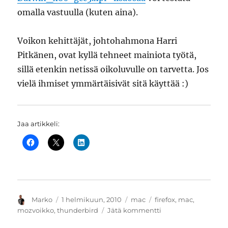
omalla vastuulla (kuten aina).
Voikon kehittäjät, johtohahmona Harri
Pitkänen, ovat kyllä tehneet mainiota työtä,
sillä etenkin netissä oikoluvulle on tarvetta. Jos
vielä ihmiset ymmärtäisivät sitä käyttää :)
Jaa artikkeli:
Kirjoittaja
Julkaistu
Kategoriat
Avainsanat
Marko
1 helmikuun, 2010
mac
firefox
,
mac
,
artikkeliin
mozvoikko
,
thunderbird
Jätä kommentti
Uuden