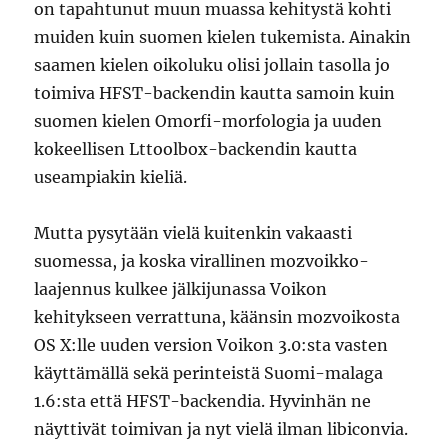
on tapahtunut muun muassa kehitystä kohti
muiden kuin suomen kielen tukemista. Ainakin
saamen kielen oikoluku olisi jollain tasolla jo
toimiva HFST-backendin kautta samoin kuin
suomen kielen Omorfi-morfologia ja uuden
kokeellisen Lttoolbox-backendin kautta
useampiakin kieliä.
Mutta pysytään vielä kuitenkin vakaasti
suomessa, ja koska virallinen mozvoikko-
laajennus kulkee jälkijunassa Voikon
kehitykseen verrattuna, käänsin mozvoikosta
OS X:lle uuden version Voikon 3.0:sta vasten
käyttämällä sekä perinteistä Suomi-malaga
1.6:sta että HFST-backendia. Hyvinhän ne
näyttivät toimivan ja nyt vielä ilman libiconvia.