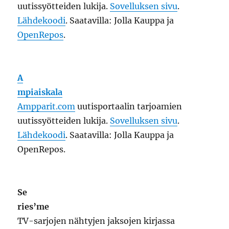
Se
ries’me
TV-sarjojen nähtyjen jaksojen kirjassa
pitämiseen tarkoitettu sovellus. Käyttää
Trakt.tv:n
rajapintaa.
Lähdekoodi
. Saatavilla:
Jolla Kauppa.
Sa
ilwave
Internet radio -sovellus.
Lähdekoodi
.
Saatavilla: Jolla Kauppa ja OpenRepos.
m
odRana