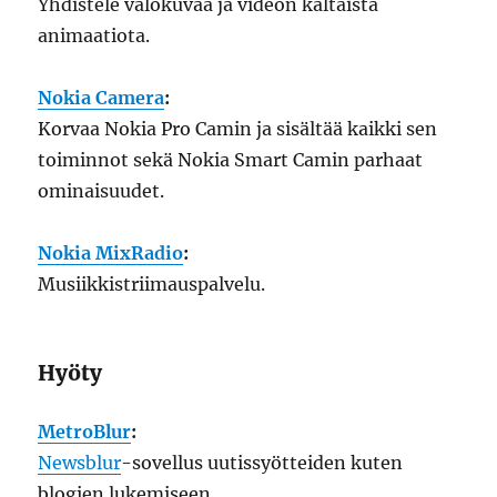
Yhdistele valokuvaa ja videon kaltaista
animaatiota.
Nokia Camera
:
Korvaa Nokia Pro Camin ja sisältää kaikki sen
toiminnot sekä Nokia Smart Camin parhaat
ominaisuudet.
Nokia MixRadio
:
Musiikkistriimauspalvelu.
Hyöty
MetroBlur
:
Newsblur
-sovellus uutissyötteiden kuten
blogien lukemiseen.