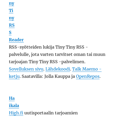
Ha
ikala
High.fi
uutisportaalin tarjoamien
uutissyötteiden lukija.
Sovelluksen sivu
.
Lähdekoodi
. Saatavilla: Jolla Kauppa ja
OpenRepos
.
A
mpiaiskala
Ampparit.com
uutisportaalin tarjoamien
uutissyötteiden lukija.
Sovelluksen sivu
.
Lähdekoodi
. Saatavilla: Jolla Kauppa ja
OpenRepos.