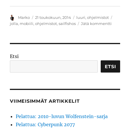
VIIMEISIMMÄT KOMMENTIT
Marko
:
AEE SD20 -toimintakamera tallentaa
seikkailusi
Antero
:
AEE SD20 -toimintakamera
tallentaa seikkailusi
Marko
:
LibreOffice-Voikko: suomen kielen
oikoluku -lisäosa LibreOfficelle
JP
:
LibreOffice-Voikko: suomen kielen
oikoluku -lisäosa LibreOfficelle
Juha Ahtiainen
:
LibreOffice-Voikko: suomen
kielen oikoluku -lisäosa LibreOfficelle