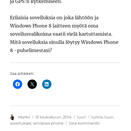
ja GPS:n kytkemiseen.
Erilaisia sovelluksia on joka lähtöön ja
Windows Phone 8 laitteen myötä oma
sovellusvalikoima vaatii vielä kartuttamista.
Mitä sovelluksia sinulla löytyy Windows Phone
8 -puhelimestasi?
Jaa artikkeli:
Kirjoittaja
Julkaistu
Kategoriat
Avainsanat
Marko
31 toukokuun, 2014
luuri
lumia
,
luuri
,
artikkeliin
sovellukset
,
windows phone
Jätä kommentti
Windows