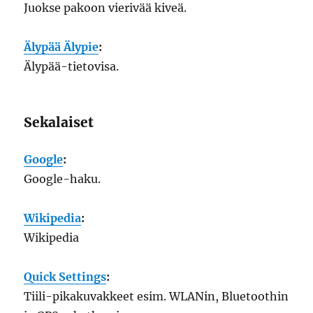
Juokse pakoon vierivää kiveä.
Älypää Älypie
:
Älypää-tietovisa.
Sekalaiset
Google
:
Google-haku.
Wikipedia
:
Wikipedia
Quick Settings
:
Tiili-pikakuvakkeet esim. WLANin, Bluetoothin