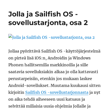
Phone
8
Jolla ja Sailfish OS -
-
sovellustarjonta
sovellustarjonta, osa 2
Jollaa pyörittävä Sailfish OS -käyttöjärjestelmä
on pirteä lisä iOS:n, Androidin ja Windows
Phonen hallitsemilla markkinoilla ja sille
saatavia sovelluksiakin alkaa jo olla kattavasti
perustarpeisiin, etenkin jos mukaan laskee
Android-sovellukset. Muutama kuukausi sitten
kirjoitin
Sailfish OS -sovellustarjonnasta
ja nyt
on aika tehdä aiheeseen uusi katsaus ja
selvittää millaisia uusia ohjelmia Jollalle ja