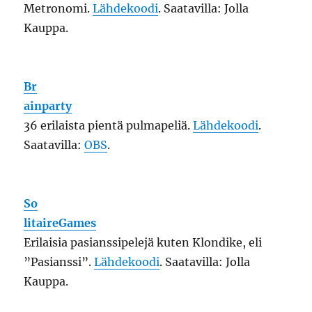
”Pasianssi”.
Lähdekoodi
. Saatavilla: Jolla
Kauppa.
Ch
impopzee
Vapauta kupliin jumiutuneet apinat 60:ssa
kentässä.
Lähdekoodi
. Saatavilla: OpenRepos.
Ta
ppr
Yksinkertainen täppäyspeli.
Lähdekoodi
.
Saatavilla: Jolla Kauppa.