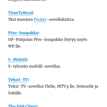
TimeToRead
:
Yksi monista
Pocket
-sovelluksista.
Pivo-lompakko
:
OP-Pohjolan Pivo-lompakko löytyy myös
WP:lle.
S-Mobiili
:
S-ryhmän mobiili-sovellus.
Teksti-TV
:
Teksi-TV-sovellus Ylelle, MTV3:lle, Neloselle ja
Subille.
The SSH Client
: