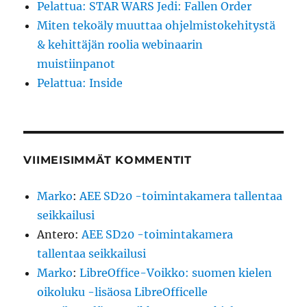
SEURAA SOMESSA
X
Instagram
YouTube
LinkedIn
Mastodon
SYÖTE
Etusivu
Arkisto