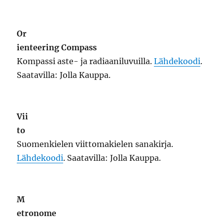
M
etronome
Metronomi.
Lähdekoodi
. Saatavilla: Jolla
Kauppa.
Br
ainparty
36 erilaista pientä pulmapeliä.
Lähdekoodi
.
Saatavilla:
OBS
.
So
litaireGames
Erilaisia pasianssipelejä kuten Klondike, eli