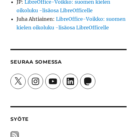
Lab
Mac
Info
Verteksi
Palvelun tarjoaa WordPress