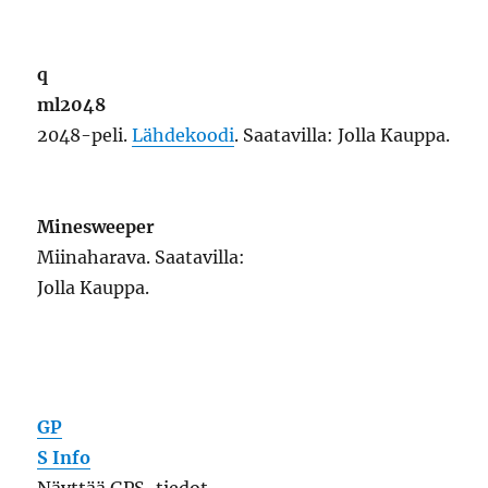
Näyttää GPS-tiedot kuten sijainnin, korkeuden
ja nopeuden.
Lähdekoodi
. Saatavilla:
OpenRepos
Li
ghthouse
Näyttää järjestelmän tietoja kuten prosessorin
kuormituksen ja prosessit.
Lähdekoodi
.
Saatavilla: Jolla Kauppa ja OpenRepos.
Sh
ellEx
Lähdekoodi
.
Käyttöliittymä Terminaalissa ajettaville