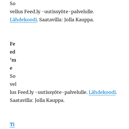
Fe
ed’me
Sovellus Feed.ly -uutissyöte-palvelulle.
Lähdekoodi
. Saatavilla: Jolla Kauppa.
Ti
ny Tiny RSS Reader
RSS-syötteiden lukija Tiny Tiny RSS -
palvelulle, jota varten tarvitset oman tai muun
tarjoajan Tiny Tiny RSS -palvelimen.
Sovelluksen sivu
.
Lähdekoodi
.
Talk Maemo -
ketju
. Saatavilla: Jolla Kauppa ja
OpenRepos
.