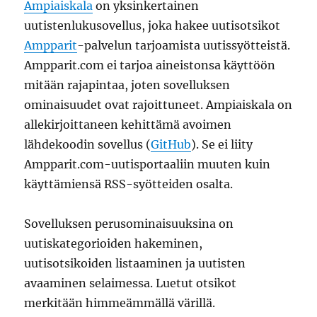
Ampiaiskala
on yksinkertainen
uutistenlukusovellus, joka hakee uutisotsikot
Ampparit
-palvelun tarjoamista uutissyötteistä.
Ampparit.com ei tarjoa aineistonsa käyttöön
mitään rajapintaa, joten sovelluksen
ominaisuudet ovat rajoittuneet. Ampiaiskala on
allekirjoittaneen kehittämä avoimen
lähdekoodin sovellus (
GitHub
). Se ei liity
Ampparit.com-uutisportaaliin muuten kuin
käyttämiensä RSS-syötteiden osalta.
Sovelluksen perusominaisuuksina on
uutiskategorioiden hakeminen,
uutisotsikoiden listaaminen ja uutisten
avaaminen selaimessa. Luetut otsikot
merkitään himmeämmällä värillä.