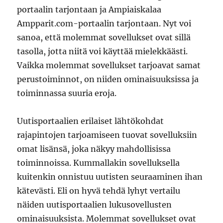
portaalin tarjontaan ja Ampiaiskalaa
Ampparit.com-portaalin tarjontaan. Nyt voi
sanoa, että molemmat sovellukset ovat sillä
tasolla, jotta niitä voi käyttää mielekkäästi.
Vaikka molemmat sovellukset tarjoavat samat
perustoiminnot, on niiden ominaisuuksissa ja
toiminnassa suuria eroja.
Uutisportaalien erilaiset lähtökohdat
rajapintojen tarjoamiseen tuovat sovelluksiin
omat lisänsä, joka näkyy mahdollisissa
toiminnoissa. Kummallakin sovelluksella
kuitenkin onnistuu uutisten seuraaminen ihan
kätevästi. Eli on hyvä tehdä lyhyt vertailu
näiden uutisportaalien lukusovellusten
ominaisuuksista. Molemmat sovellukset ovat