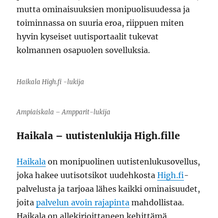
mutta ominaisuuksien monipuolisuudessa ja
toiminnassa on suuria eroa, riippuen miten
hyvin kyseiset uutisportaalit tukevat
kolmannen osapuolen sovelluksia.
Haikala High.fi -lukija
Ampiaiskala – Ampparit-lukija
Haikala – uutistenlukija High.fille
Haikala
on monipuolinen uutistenlukusovellus,
joka hakee uutisotsikot uudehkosta
High.fi
-
palvelusta ja tarjoaa lähes kaikki ominaisuudet,
joita
palvelun avoin rajapinta
mahdollistaa.
Haikala on allekirjoittaneen kehittämä