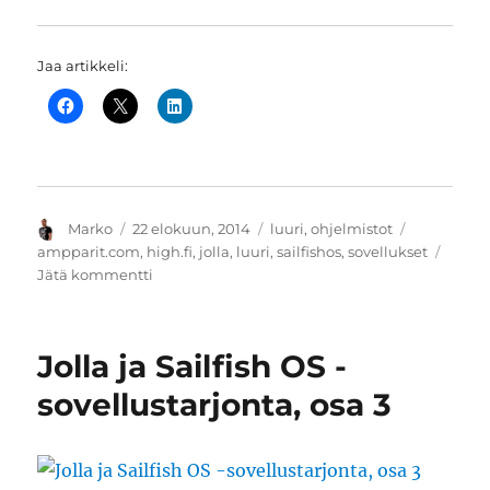
Jaa artikkeli:
Kirjoittaja
Julkaistu
Kategoriat
Avainsana
Marko
22 elokuun, 2014
luuri
,
ohjelmistot
ampparit.com
,
high.fi
,
jolla
,
luuri
,
sailfishos
,
sovellukset
artikkeliin
Jätä kommentti
Uutissovellukset
Jollalle:
Haikala
Jolla ja Sailfish OS -
ja
Ampiaiskala
sovellustarjonta, osa 3