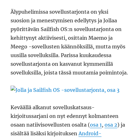
Älypuhelimissa sovellustarjonta on yksi
suosion ja menestymisen edellytys ja Jollaa
pyörittävän Sailfish OS:n sovellustarjonta on
kehittynyt aktiivisesti, osittain Maemo ja
Meego -sovellusten käännöksillä, mutta myös
uusilla sovelluksilla. Parissa kuukaudessa
sovellustarjonta on kasvanut kymmenillä
sovelluksilla, joista tässä muutamia poimintoja.
Keväällä alkanut sovelluskatsaus-
kirjoitussarjani on nyt edennyt kolmanteen
osaan natiivisovellusten osalta (
osa 1
,
osa 2
) ja
sisältää lisäksi kirjoituksen
Android-