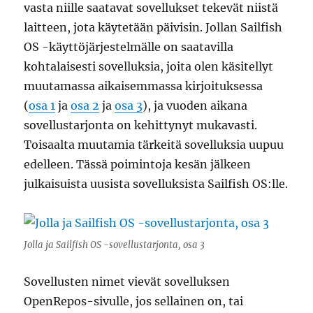
vasta niille saatavat sovellukset tekevät niistä
laitteen, jota käytetään päivisin. Jollan Sailfish
OS -käyttöjärjestelmälle on saatavilla
kohtalaisesti sovelluksia, joita olen käsitellyt
muutamassa aikaisemmassa kirjoituksessa
(
osa 1
ja
osa 2
ja
osa 3
), ja vuoden aikana
sovellustarjonta on kehittynyt mukavasti.
Toisaalta muutamia tärkeitä sovelluksia uupuu
edelleen. Tässä poimintoja kesän jälkeen
julkaisuista uusista sovelluksista Sailfish OS:lle.
Jolla ja Sailfish OS -sovellustarjonta, osa 3
Sovellusten nimet vievät sovelluksen
OpenRepos-sivulle, jos sellainen on, tai