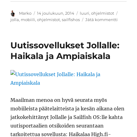
Kirjoittaja
Julkaistu
Kategoriat
Avainsa
Marko
14 joulukuun, 2014
luuri
,
ohjelmistot
artikkelii
jolla
,
mobiili
,
ohjelmistot
,
sailfishos
Jätä kommentti
Jolla
ja
Sailfish
Uutissovellukset Jollalle:
OS
-
Haikala ja Ampiaiskala
sovellusta
osa
4
Maailman menoa on hyvä seurata myös
mobiileista päätelaitteista ja kesän aikana olen
jatkokehittänyt Jollalle ja Sailfish OS:lle kahta
uutisportaalien otsikoiden seurantaan
tarkoitettua sovellusta: Haikalaa High.fi-