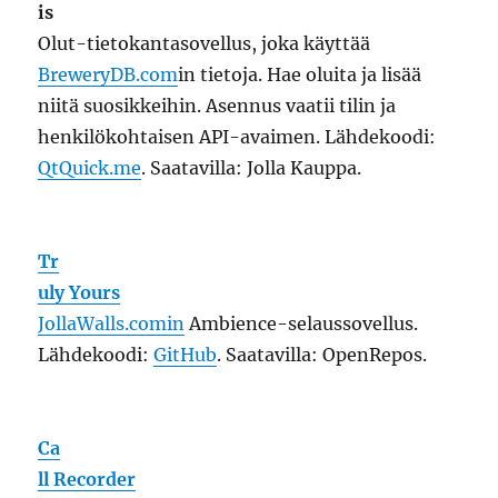
is
Olut-tietokantasovellus, joka käyttää
BreweryDB.com
in tietoja. Hae oluita ja lisää
niitä suosikkeihin. Asennus vaatii tilin ja
henkilökohtaisen API-avaimen. Lähdekoodi:
QtQuick.me
. Saatavilla: Jolla Kauppa.
Tr
uly Yours
JollaWalls.comin
Ambience-selaussovellus.
Lähdekoodi:
GitHub
. Saatavilla: OpenRepos.
Ca
ll Recorder