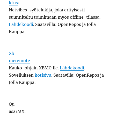
ktus
:
Netvibes-syötelukija, joka erityisesti
suunniteltu toimimaan myös offline-tilassa.
Lähdekoodi
. Saatavilla: OpenRepos ja Jolla
Kauppa.
Xb
mcremote
Kauko-ohjain XBMC:lle.
Lähdekoodi
.
Sovelluksen
kotisivu
. Saatavilla: OpenRepos ja
Jolla Kauppa.
Qu
asarMX: