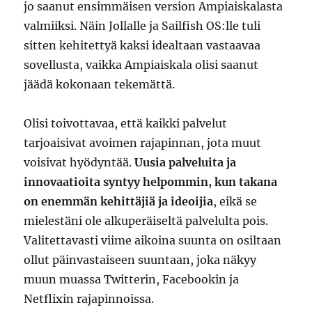
jo saanut ensimmäisen version Ampiaiskalasta
valmiiksi. Näin Jollalle ja Sailfish OS:lle tuli
sitten kehitettyä kaksi idealtaan vastaavaa
sovellusta, vaikka Ampiaiskala olisi saanut
jäädä kokonaan tekemättä.
Olisi toivottavaa, että kaikki palvelut
tarjoaisivat avoimen rajapinnan, jota muut
voisivat hyödyntää.
Uusia palveluita ja
innovaatioita syntyy helpommin, kun takana
on enemmän kehittäjiä ja ideoijia
, eikä se
mielestäni ole alkuperäiseltä palvelulta pois.
Valitettavasti viime aikoina suunta on osiltaan
ollut päinvastaiseen suuntaan, joka näkyy
muun muassa Twitterin, Facebookin ja
Netflixin rajapinnoissa.