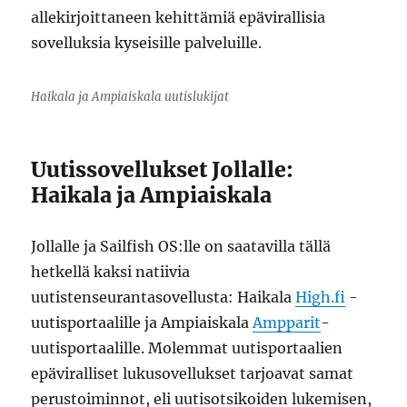
allekirjoittaneen kehittämiä epävirallisia
sovelluksia kyseisille palveluille.
Haikala ja Ampiaiskala uutislukijat
Uutissovellukset Jollalle:
Haikala ja Ampiaiskala
Jollalle ja Sailfish OS:lle on saatavilla tällä
hetkellä kaksi natiivia
uutistenseurantasovellusta: Haikala
High.fi
-
uutisportaalille ja Ampiaiskala
Ampparit
-
uutisportaalille. Molemmat uutisportaalien
epäviralliset lukusovellukset tarjoavat samat
perustoiminnot, eli uutisotsikoiden lukemisen,