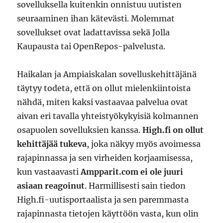
sovelluksella kuitenkin onnistuu uutisten
seuraaminen ihan kätevästi. Molemmat
sovellukset ovat ladattavissa sekä Jolla
Kaupausta tai OpenRepos-palvelusta.
Haikalan ja Ampiaiskalan sovelluskehittäjänä
täytyy todeta, että on ollut mielenkiintoista
nähdä, miten kaksi vastaavaa palvelua ovat
aivan eri tavalla yhteistyökykyisiä kolmannen
osapuolen sovelluksien kanssa.
High.fi on ollut
kehittäjää tukeva
, joka näkyy myös avoimessa
rajapinnassa ja sen virheiden korjaamisessa,
kun vastaavasti
Ampparit.com ei ole juuri
asiaan reagoinut
. Harmillisesti sain tiedon
High.fi-uutisportaalista ja sen paremmasta
rajapinnasta tietojen käyttöön vasta, kun olin