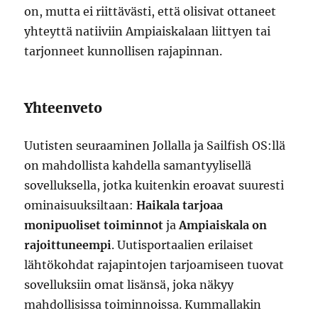
on, mutta ei riittävästi, että olisivat ottaneet
yhteyttä natiiviin Ampiaiskalaan liittyen tai
tarjonneet kunnollisen rajapinnan.
Yhteenveto
Uutisten seuraaminen Jollalla ja Sailfish OS:llä
on mahdollista kahdella samantyylisellä
sovelluksella, jotka kuitenkin eroavat suuresti
ominaisuuksiltaan:
Haikala tarjoaa
monipuoliset toiminnot
ja
Ampiaiskala on
rajoittuneempi
. Uutisportaalien erilaiset
lähtökohdat rajapintojen tarjoamiseen tuovat
sovelluksiin omat lisänsä, joka näkyy
mahdollisissa toiminnoissa. Kummallakin