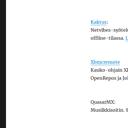
Kaktus
:
Netvibes-syötelu
offline-tilassa.
Xbmcremote
Kauko-ohjain X
OpenRepos ja Jo
QuasarMX:
Musiikkisoitin.