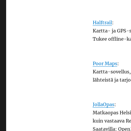
Halftrail
:
Kartta- ja GPS-
Tukee offline-ka
Poor Maps
:
Kartta-sovellus,
lähteistä ja tarjo
JollaOpas
:
Matkaopas Helsi
kuin vastaava Re
Saatavilla: Ope