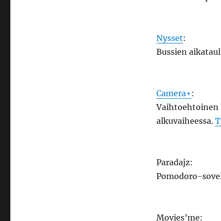
Nysset
:
Bussien aikataul
Camera+
:
Vaihtoehtoinen 
alkuvaiheessa.
T
Paradajz:
Pomodoro-sovel
Movies’me: