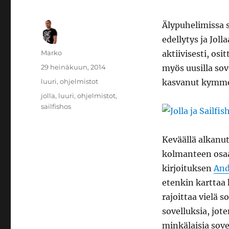
Älypuhelimissa 
edellytys ja Jol
Kirjoittaja
Marko
aktiivisesti, os
Julkaistu
29 heinäkuun, 2014
myös uusilla sov
Kategoriat
luuri
,
ohjelmistot
kasvanut kymmeni
Avainsanat
jolla
,
luuri
,
ohjelmistot
,
sailfishos
Keväällä alkanut
kolmanteen osaan
kirjoituksen
And
etenkin karttaa h
rajoittaa vielä s
sovelluksia, jot
minkälaisia sove