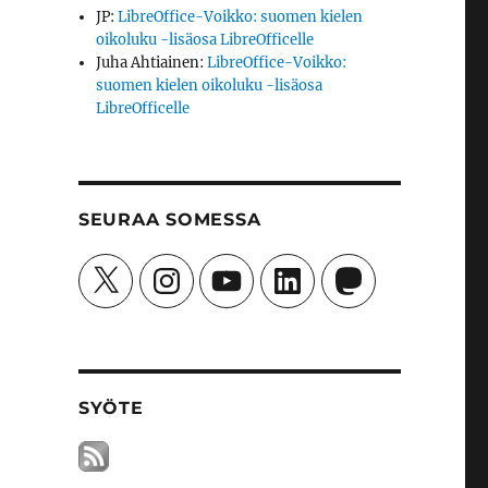
JP
:
LibreOffice-Voikko: suomen kielen
oikoluku -lisäosa LibreOfficelle
Juha Ahtiainen
:
LibreOffice-Voikko:
suomen kielen oikoluku -lisäosa
LibreOfficelle
SEURAA SOMESSA
X
Instagram
YouTube
LinkedIn
Mastodon
SYÖTE