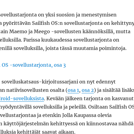
sovellustarjonta on yksi suosion ja menestymisen
laa pyörittävän Sailfish OS:n sovellustarjonta on kehittyn
ittain Maemo ja Meego -sovellusten käännöksillä, mutta
elluksilla. Parissa kuukaudessa sovellustarjonta on
llä sovelluksilla, joista tässä muutamia poimintoja.
 sovelluskatsaus-kirjoitussarjani on nyt edennyt
 natiivisovellusten osalta (
osa 1
,
osa 2
) ja sisältää lisäk
roid-sovelluksista
. Kevään jälkeen tarjonta on kasvanut
yödyntävillä sovelluksilla ja peleillä. Osiltaan Sailfish O
ovellustarjontaa ja etenkin Jolla Kaupassa olevia
en käyttöjärjestelmän kehittyessä on kiinnostavaa nähdä
lluksia kehittäjät saavat aikaan.