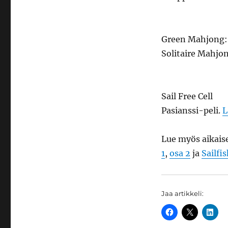
Green Mahjong:
Solitaire Mahjon
Sail Free Cell
Pasianssi-peli.
L
Lue myös aikais
1
,
osa 2
ja
Sailfi
Jaa artikkeli: