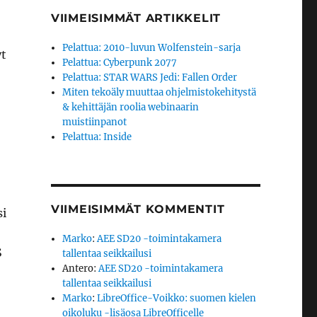
VIIMEISIMMÄT ARTIKKELIT
Pelattua: 2010-luvun Wolfenstein-sarja
yt
Pelattua: Cyberpunk 2077
Pelattua: STAR WARS Jedi: Fallen Order
Miten tekoäly muuttaa ohjelmistokehitystä
& kehittäjän roolia webinaarin
muistiinpanot
Pelattua: Inside
VIIMEISIMMÄT KOMMENTIT
si
Marko
:
AEE SD20 -toimintakamera
S
tallentaa seikkailusi
Antero
:
AEE SD20 -toimintakamera
tallentaa seikkailusi
Marko
:
LibreOffice-Voikko: suomen kielen
oikoluku -lisäosa LibreOfficelle