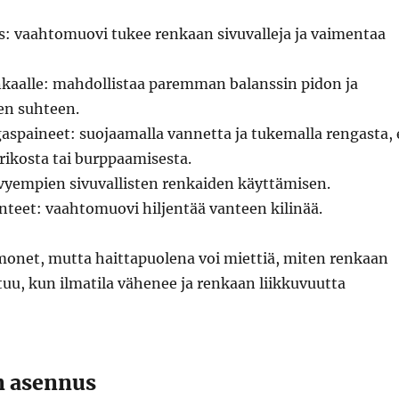
: vaahtomuovi tukee renkaan sivuvalleja ja vaimentaa
nkaalle: mahdollistaa paremman balanssin pidon ja
en suhteen.
spaineet: suojaamalla vannetta ja tukemalla rengasta, 
srikosta tai burppaamisesta.
vyempien sivuvallisten renkaiden käyttämisen.
nteet: vaahtomuovi hiljentää vanteen kilinää.
 monet, mutta haittapuolena voi miettiä, miten renkaan
uu, kun ilmatila vähenee ja renkaan liikkuvuutta
n asennus