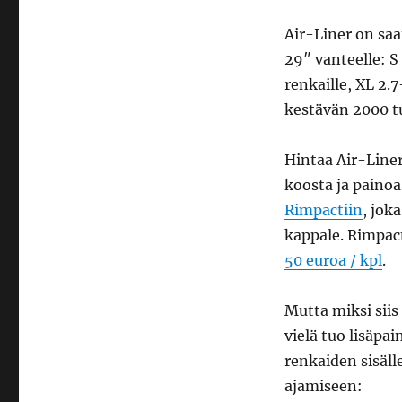
Air-Liner on saat
29″ vanteelle: S
renkaille, XL 2.
kestävän 2000 tu
Hintaa Air-Liner
koosta ja painoa
Rimpactiin
, jok
kappale. Rimpac
50 euroa / kpl
.
Mutta miksi siis
vielä tuo lisäpa
renkaiden sisäll
ajamiseen: