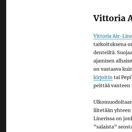
Vittoria
Air-
Vittoria 
Linerilla
Vittoria Air-Lin
tarkoituksena on
denteiltä. Suoja
ajamisen alhaise
on vastaava kui
kirjoitin
tai Pepi
peittää vanteen 
Ulkomuodoltaan 
liitetään yhteen
Linerissa on jo
”salaista” seost