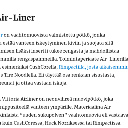
Air-Liner
er
on vaahtomuovista valmistettu pötkö, jonka
 estää vanteen iskeytyminen kiviin ja suojata sitä
amisen lisäksi insertti tukee rengasta ja mahdollistaa
mmilla rengaspaimneilla. Toimintaperiaate Air-Linerill
n esimerkiksi CushCorella,
Rimpactilla, josta aikaisemmi
′s Tire Noodlella. Eli täyttää osa renkaan sisustasta,
reunat ja ottaa vastaan iskuja.
Vittoria Airliner on neonvihreä muovipötkö, joka
 nippusiteellä vanteen ympärille. Materiaalina Air-
nkinlaista ”uuden sukupolven” vaahtomuovia eli vastaav
a kuin CushCoressa, Huck Norriksessa tai Rimpactissa.