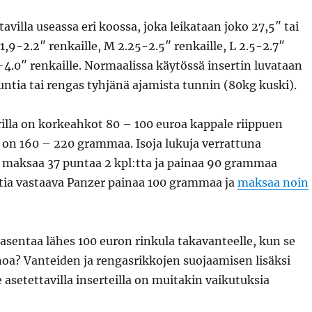
avilla useassa eri koossa, joka leikataan joko 27,5″ tai
 1,9-2.2″ renkaille, M 2.25-2.5″ renkaille, L 2.5-2.7″
7-4.0″ renkaille. Normaalissa käytössä insertin luvataan
ntia tai rengas tyhjänä ajamista tunnin (80kg kuski).
illa on korkeahkot 80 – 100 euroa kappale riippuen
 on 160 – 220 grammaa. Isoja lukuja verrattuna
a maksaa 37 puntaa 2 kpl:tta ja painaa 90 grammaa
tia vastaava Panzer painaa 100 grammaa ja
maksaa noin
 asentaa lähes 100 euron rinkula takavanteelle, kun se
inoa? Vanteiden ja rengasrikkojen suojaamisen lisäksi
e asetettavilla inserteilla on muitakin vaikutuksia