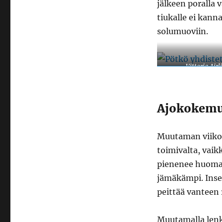
jälkeen poralla 
tiukalle ei kanna
solumuoviin.
Vittoria Air
Ajokokemu
Muutaman viikon 
toimivalta, vaik
pienenee huomat
jämäkämpi. Inse
peittää vanteen 
Muutamalla lenki