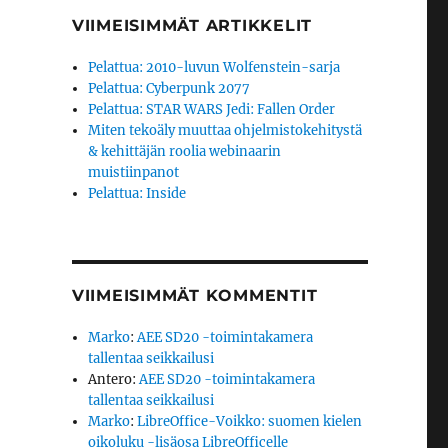
VIIMEISIMMÄT ARTIKKELIT
Pelattua: 2010-luvun Wolfenstein-sarja
Pelattua: Cyberpunk 2077
Pelattua: STAR WARS Jedi: Fallen Order
Miten tekoäly muuttaa ohjelmistokehitystä
& kehittäjän roolia webinaarin
muistiinpanot
Pelattua: Inside
VIIMEISIMMÄT KOMMENTIT
Marko
:
AEE SD20 -toimintakamera
tallentaa seikkailusi
Antero
:
AEE SD20 -toimintakamera
tallentaa seikkailusi
Marko
:
LibreOffice-Voikko: suomen kielen
oikoluku -lisäosa LibreOfficelle