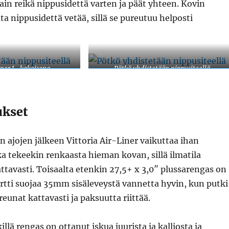
vain reikä nippusidettä varten ja päät yhteen. Kovin
ta nippusidettä vetää, sillä se pureutuu helposti
liner L-kokoisena
Pötkö yhdistetään nippusiteellä
kset
ajojen jälkeen Vittoria Air-Liner vaikuttaa ihan
ka tekeekin renkaasta hieman kovan, sillä ilmatila
tavasti. Toisaalta etenkin 27,5+ x 3,0″ plussarengas on
rtti suojaa 35mm sisäleveystä vannetta hyvin, kun putki
reunat kattavasti ja paksuutta riittää.
llä rengas on ottanut iskua juurista ja kalliosta ja