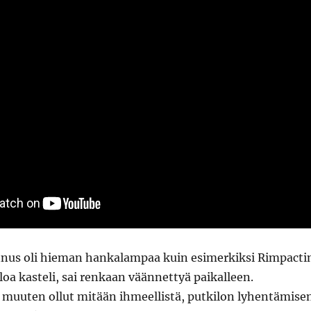
nnus oli hieman hankalampaa kuin esimerkiksi Rimpacti
oa kasteli, sai renkaan väännettyä paikalleen.
 muuten ollut mitään ihmeellistä, putkilon lyhentämise