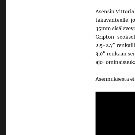
Asensin Vittori
takavanteelle, 
35mm sisäleveyd
Gripton-seoksel
2.5-2.7″ renkaill
3,0″ renkaan sen
ajo-ominaisuuks
Asennuksesta ei 