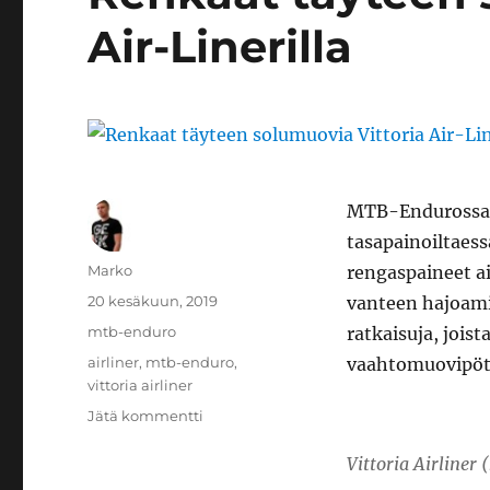
Air-Linerilla
MTB-Endurossa ka
tasapainoiltaess
Kirjoittaja
Marko
rengaspaineet ai
Julkaistu
20 kesäkuun, 2019
vanteen hajoamis
Kategoriat
mtb-enduro
ratkaisuja, joist
Avainsanat
airliner
,
mtb-enduro
,
vaahtomuovipötk
vittoria airliner
artikkeliin
Jätä kommentti
Renkaat
täyteen
Vittoria Airliner 
solumuovia