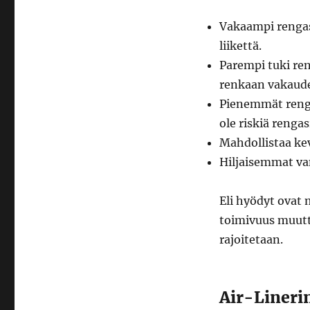
Vakaampi rengas
liikettä.
Parempi tuki re
renkaan vakaud
Pienemmät renga
ole riskiä renga
Mahdollistaa ke
Hiljaisemmat va
Eli hyödyt ovat
toimivuus muutt
rajoitetaan.
Air-Lineri