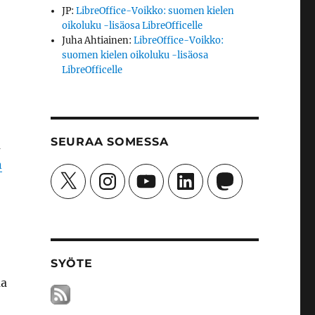
JP
:
LibreOffice-Voikko: suomen kielen
oikoluku -lisäosa LibreOfficelle
Juha Ahtiainen
:
LibreOffice-Voikko:
suomen kielen oikoluku -lisäosa
LibreOfficelle
SEURAA SOMESSA
a
n
X
Instagram
YouTube
LinkedIn
Mastodon
SYÖTE
aa