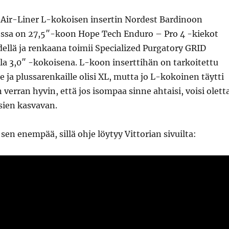
a Air-Liner L-kokoisen insertin Nordest Bardinoon
jossa on 27,5″-koon Hope Tech Enduro – Pro 4 -kiekot
ellä ja renkaana toimii Specialized Purgatory GRID
la 3,0″ -kokoisena. L-koon inserttihän on tarkoitettu
e ja plussarenkaille olisi XL, mutta jo L-kokoinen täytti
 verran hyvin, että jos isompaa sinne ahtaisi, voisi olett
ien kasvavan.
sen enempää, sillä ohje löytyy Vittorian sivuilta: