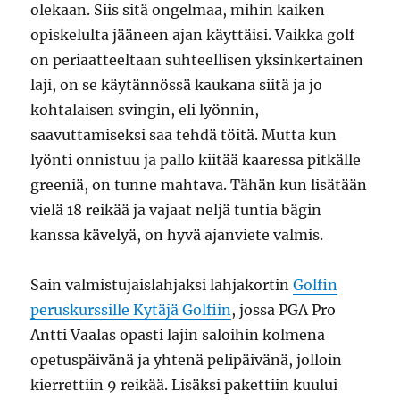
olekaan. Siis sitä ongelmaa, mihin kaiken
opiskelulta jääneen ajan käyttäisi. Vaikka golf
on periaatteeltaan suhteellisen yksinkertainen
laji, on se käytännössä kaukana siitä ja jo
kohtalaisen svingin, eli lyönnin,
saavuttamiseksi saa tehdä töitä. Mutta kun
lyönti onnistuu ja pallo kiitää kaaressa pitkälle
greeniä, on tunne mahtava. Tähän kun lisätään
vielä 18 reikää ja vajaat neljä tuntia bägin
kanssa kävelyä, on hyvä ajanviete valmis.
Sain valmistujaislahjaksi lahjakortin
Golfin
peruskurssille Kytäjä Golfiin
, jossa PGA Pro
Antti Vaalas opasti lajin saloihin kolmena
opetuspäivänä ja yhtenä pelipäivänä, jolloin
kierrettiin 9 reikää. Lisäksi pakettiin kuului