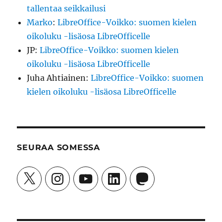
tallentaa seikkailusi
Marko
:
LibreOffice-Voikko: suomen kielen
oikoluku -lisäosa LibreOfficelle
JP
:
LibreOffice-Voikko: suomen kielen
oikoluku -lisäosa LibreOfficelle
Juha Ahtiainen
:
LibreOffice-Voikko: suomen
kielen oikoluku -lisäosa LibreOfficelle
SEURAA SOMESSA
X
Instagram
YouTube
LinkedIn
Mastodon