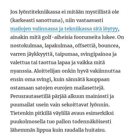
Jos lyöntitekniikassa ei mitään mystillistä ole
(karkeasti sanottuna), niin vastaavasti
mailojen valinnassa ja tekniikassa sitä löytyy
,
ainakin mitä golf-aiheisia foorumeita lukee. On
nostokulmaa, lapakulmaa, offsettiä, bouncea,
varren jäykkyyttä, taipumaa, svingipainoa ja
valettua tai taottua lapaa ja vaikka mitä
nyanssia. Aloittelijan onkin hyvä vakiinnuttaa
ensin oma svingi, kuin sännätä kauppaan
ostamaan satojen eurojen mailasettejä.
Perusrautasetillä pärjää alkuun mainiosti ja
puumailat usein vain sekoittavat lyönnin.
Tietenkin pitkillä väylillä avaus esimerkiksi
puukolmosella tuo pallon todennäköisesti
lähemmäs lippua kuin raudalla huitaisu.