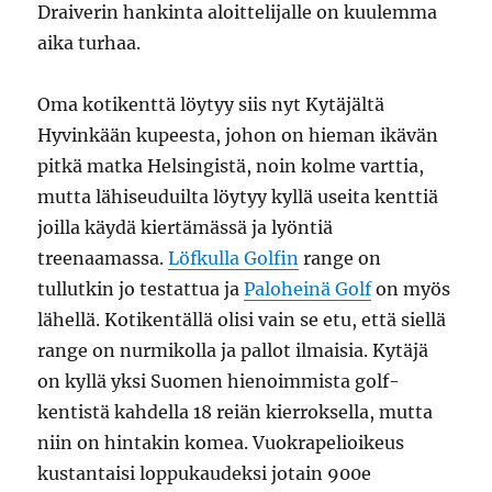
Draiverin hankinta aloittelijalle on kuulemma
aika turhaa.
Oma kotikenttä löytyy siis nyt Kytäjältä
Hyvinkään kupeesta, johon on hieman ikävän
pitkä matka Helsingistä, noin kolme varttia,
mutta lähiseuduilta löytyy kyllä useita kenttiä
joilla käydä kiertämässä ja lyöntiä
treenaamassa.
Löfkulla Golfin
range on
tullutkin jo testattua ja
Paloheinä Golf
on myös
lähellä. Kotikentällä olisi vain se etu, että siellä
range on nurmikolla ja pallot ilmaisia. Kytäjä
on kyllä yksi Suomen hienoimmista golf-
kentistä kahdella 18 reiän kierroksella, mutta
niin on hintakin komea. Vuokrapelioikeus
kustantaisi loppukaudeksi jotain 900e