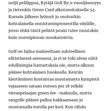
neljä pelilippua, Kytäjä Golf Ry:n vuosijäsenyys
ja tietenkin Green Card alkutasoituksella 54.
Kurssin jälkeen lyönnit jo osuivatkin
kohtalaisella onnistumisprosentilla väylälle,
joten ehkä tästä pelistä jotain tulee muutakin
kuin nurmipinnan moukarointia.
Golf on lajina maineeltaan suhteellisen
elitistisessä asemassa, ja ei se toki aivan niitä
edullisimpia harrastuksia ole, mutta alkuun
pääsee kohtalaisen huokealla. Kentän
kiertäminen kustantaa muutamasta kympistä
vajaaseen sataan euroon per 18 reikää
vieraspelaajan green fee -maksulla, mutta
rangelle pääsee palloa hakkaamaan jo
muutamalla eurolla per kori. Kun tähän