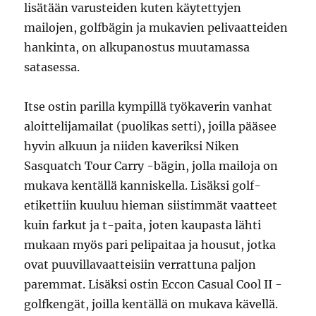
lisätään varusteiden kuten käytettyjen
mailojen, golfbägin ja mukavien pelivaatteiden
hankinta, on alkupanostus muutamassa
satasessa.
Itse ostin parilla kympillä työkaverin vanhat
aloittelijamailat (puolikas setti), joilla pääsee
hyvin alkuun ja niiden kaveriksi Niken
Sasquatch Tour Carry -bägin, jolla mailoja on
mukava kentällä kanniskella. Lisäksi golf-
etikettiin kuuluu hieman siistimmät vaatteet
kuin farkut ja t-paita, joten kaupasta lähti
mukaan myös pari pelipaitaa ja housut, jotka
ovat puuvillavaatteisiin verrattuna paljon
paremmat. Lisäksi ostin Eccon Casual Cool II -
golfkengät, joilla kentällä on mukava kävellä.