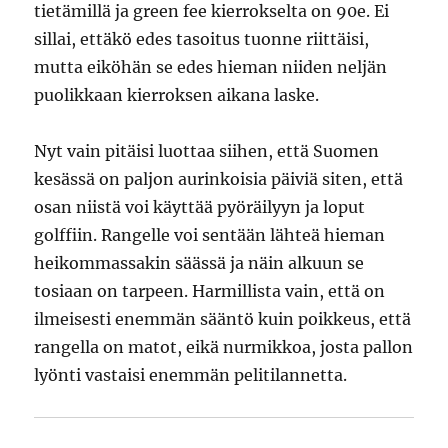
tietämillä ja green fee kierrokselta on 90e. Ei
sillai, ettäkö edes tasoitus tuonne riittäisi,
mutta eiköhän se edes hieman niiden neljän
puolikkaan kierroksen aikana laske.
Nyt vain pitäisi luottaa siihen, että Suomen
kesässä on paljon aurinkoisia päiviä siten, että
osan niistä voi käyttää pyöräilyyn ja loput
golffiin. Rangelle voi sentään lähteä hieman
heikommassakin säässä ja näin alkuun se
tosiaan on tarpeen. Harmillista vain, että on
ilmeisesti enemmän sääntö kuin poikkeus, että
rangella on matot, eikä nurmikkoa, josta pallon
lyönti vastaisi enemmän pelitilannetta.