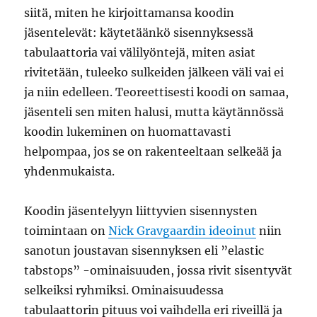
siitä, miten he kirjoittamansa koodin
jäsentelevät: käytetäänkö sisennyksessä
tabulaattoria vai välilyöntejä, miten asiat
rivitetään, tuleeko sulkeiden jälkeen väli vai ei
ja niin edelleen. Teoreettisesti koodi on samaa,
jäsenteli sen miten halusi, mutta käytännössä
koodin lukeminen on huomattavasti
helpompaa, jos se on rakenteeltaan selkeää ja
yhdenmukaista.
Koodin jäsentelyyn liittyvien sisennysten
toimintaan on
Nick Gravgaardin ideoinut
niin
sanotun joustavan sisennyksen eli ”elastic
tabstops” -ominaisuuden, jossa rivit sisentyvät
selkeiksi ryhmiksi. Ominaisuudessa
tabulaattorin pituus voi vaihdella eri riveillä ja