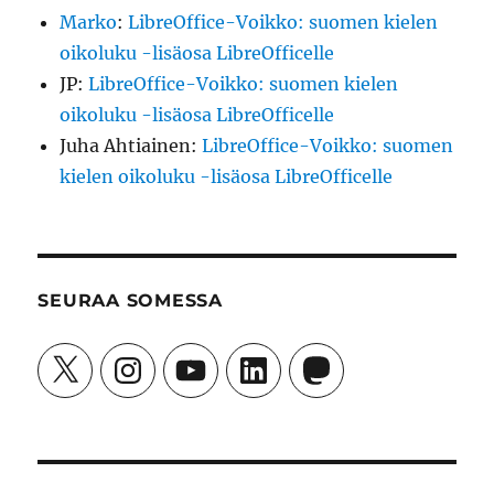
Marko
:
LibreOffice-Voikko: suomen kielen
oikoluku -lisäosa LibreOfficelle
JP
:
LibreOffice-Voikko: suomen kielen
oikoluku -lisäosa LibreOfficelle
Juha Ahtiainen
:
LibreOffice-Voikko: suomen
kielen oikoluku -lisäosa LibreOfficelle
SEURAA SOMESSA
X
Instagram
YouTube
LinkedIn
Mastodon