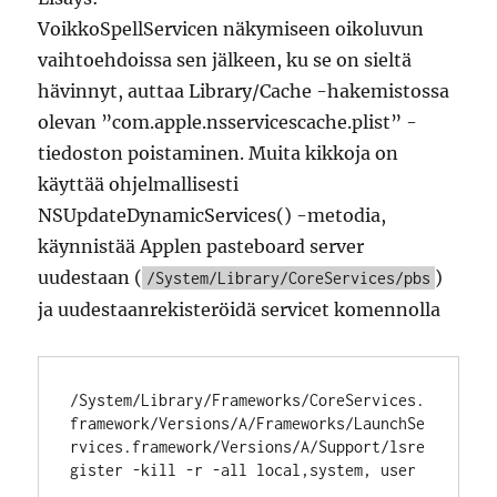
VoikkoSpellServicen näkymiseen oikoluvun
vaihtoehdoissa sen jälkeen, ku se on sieltä
hävinnyt, auttaa Library/Cache -hakemistossa
olevan ”com.apple.nsservicescache.plist” -
tiedoston poistaminen. Muita kikkoja on
käyttää ohjelmallisesti
NSUpdateDynamicServices() -metodia,
käynnistää Applen pasteboard server
uudestaan (
)
/System/Library/CoreServices/pbs
ja uudestaanrekisteröidä servicet komennolla
/System/Library/Frameworks/CoreServices.
framework/Versions/A/Frameworks/LaunchSe
rvices.framework/Versions/A/Support/lsre
gister -kill -r -all local,system, user