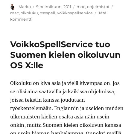
Kirjoittaja
Julkaistu
Kategoriat
Avainsan
Marko
9 helmikuun, 2011
mac
,
ohjelmistot
mac
,
oikoluku
,
osxspell
,
voikkospellservice
Jätä
artikkeliin
kommentti
VoikkoSpellService
1.0.2
tuo
VoikkoSpellService tuo
oikolukuun
oman
Suomen kielen oikoluvun
sanakirjan
OS X:lle
Oikoluku on kiva asia ja vielä kivempaa on, jos
se olisi aina saatavilla ja kaikissa ohjelmissa,
joissa tekstin kanssa joudutaan
työskentelemään. Englannin ja useiden muiden
ulkomaisten kielien osalta asia näin usein
onkin, mutta Suomen kielen oikoluvun kanssa
on usein hieman hankalampaa. Onneksi meillä