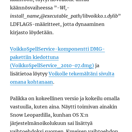
käännösvaiheessa ”
-Wl,-
install_name,@executable_path/libvoikko.1.dylib
”
LDFLAGS-määritteet, jotta dynaaminen
kirjasto löydetään.
VoikkoSpellService-komponentti DMG-
pakettiin kiedottuna
(VoikkoSpellService_2010-07.dmg)
ja
lisätietoa löytyy
Voikolle tekemältäni sivulta
omana kohtanaan
.
Palikka on kokeellinen versio ja kokeilu omalla
vastuulla, kuten aina. Näytti toimivan ainakin
Snow Leopardilla, kunhan OS X:n
järjestelmänoikolukuun sai lisättyä
vaihtoehdoksi suomen. Kyseisen vaihtoehdon