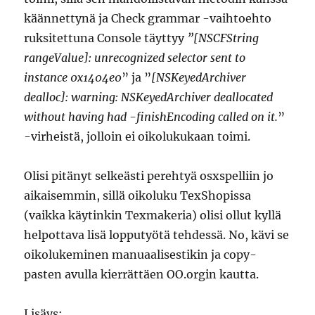
käännettynä ja Check grammar -vaihtoehto
ruksitettuna Console täyttyy
”[NSCFString
rangeValue]: unrecognized selector sent to
instance 0x1404e0
” ja ”
[NSKeyedArchiver
dealloc]: warning: NSKeyedArchiver deallocated
without having had -finishEncoding called on it.
”
-virheistä, jolloin ei oikolukukaan toimi.
Olisi pitänyt selkeästi perehtyä osxspelliin jo
aikaisemmin, sillä oikoluku TexShopissa
(vaikka käytinkin Texmakeria) olisi ollut kyllä
helpottava lisä lopputyötä tehdessä. No, kävi se
oikolukeminen manuaalisestikin ja copy-
pasten avulla kierrättäen OO.orgin kautta.
Lisäys: