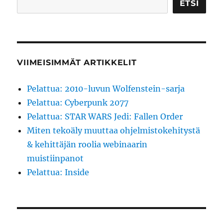
X:lle
ETSI
VIIMEISIMMÄT ARTIKKELIT
Pelattua: 2010-luvun Wolfenstein-sarja
Pelattua: Cyberpunk 2077
Pelattua: STAR WARS Jedi: Fallen Order
Miten tekoäly muuttaa ohjelmistokehitystä
& kehittäjän roolia webinaarin
muistiinpanot
Pelattua: Inside