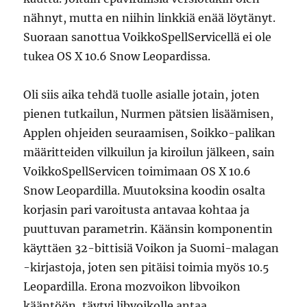
nähnyt, mutta en niihin linkkiä enää löytänyt.
Suoraan sanottua VoikkoSpellServicellä ei ole
tukea OS X 10.6 Snow Leopardissa.
Oli siis aika tehdä tuolle asialle jotain, joten
pienen tutkailun, Nurmen pätsien lisäämisen,
Applen ohjeiden seuraamisen, Soikko-palikan
määritteiden vilkuilun ja kiroilun jälkeen, sain
VoikkoSpellServicen toimimaan OS X 10.6
Snow Leopardilla. Muutoksina koodin osalta
korjasin pari varoitusta antavaa kohtaa ja
puuttuvan parametrin. Käänsin komponentin
käyttäen 32-bittisiä Voikon ja Suomi-malagan
-kirjastoja, joten sen pitäisi toimia myös 10.5
Leopardilla. Erona mozvoikon libvoikon
kääntöön, täytyi libvoikolle antaa