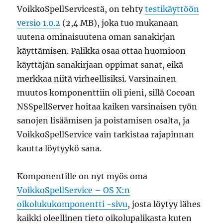
VoikkoSpellServicestä, on tehty
testikäyttöön
versio 1.0.2
(2,4 MB), joka tuo mukanaan
uutena ominaisuutena oman sanakirjan
käyttämisen. Palikka osaa ottaa huomioon
käyttäjän sanakirjaan oppimat sanat, eikä
merkkaa niitä virheellisiksi. Varsinainen
muutos komponenttiin oli pieni, sillä Cocoan
NSSpellServer hoitaa kaiken varsinaisen työn
sanojen lisäämisen ja poistamisen osalta, ja
VoikkoSpellService vain tarkistaa rajapinnan
kautta löytyykö sana.
Komponentille on nyt myös oma
VoikkoSpellService – OS X:n
oikolukukomponentti -sivu
, josta löytyy lähes
kaikki oleellinen tieto oikolupalikasta kuten