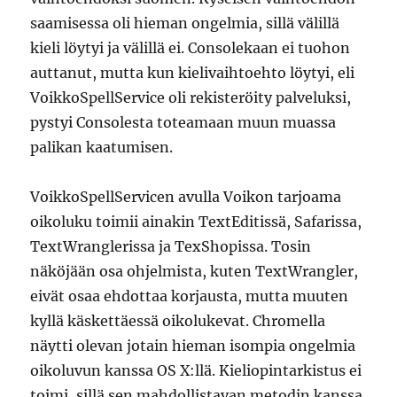
saamisessa oli hieman ongelmia, sillä välillä
kieli löytyi ja välillä ei. Consolekaan ei tuohon
auttanut, mutta kun kielivaihtoehto löytyi, eli
VoikkoSpellService oli rekisteröity palveluksi,
pystyi Consolesta toteamaan muun muassa
palikan kaatumisen.
VoikkoSpellServicen avulla Voikon tarjoama
oikoluku toimii ainakin TextEditissä, Safarissa,
TextWranglerissa ja TexShopissa. Tosin
näköjään osa ohjelmista, kuten TextWrangler,
eivät osaa ehdottaa korjausta, mutta muuten
kyllä käskettäessä oikolukevat. Chromella
näytti olevan jotain hieman isompia ongelmia
oikoluvun kanssa OS X:llä. Kieliopintarkistus ei
toimi, sillä sen mahdollistavan metodin kanssa