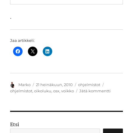
.
Jaa artikkeli:
Kirjoittaja
Julkaistu
Kategoriat
Avainsanat
Marko
21 heinäkuun, 2010
ohjelmistot
artikkeliin
ohjelmistot
,
oikoluku
,
osx
,
voikko
Jätä kommentti
VoikkoSpel
tuo
Suomen
kielen
oikoluvun
Etsi
OS