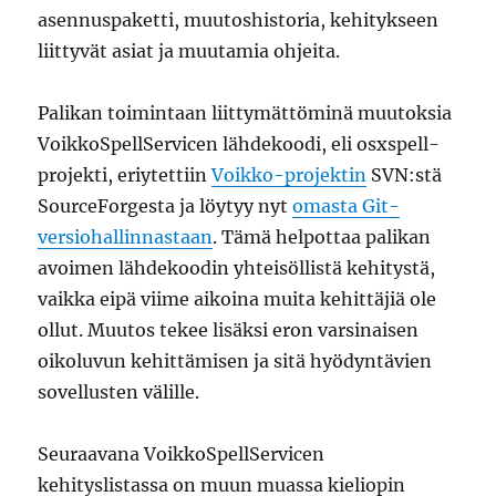
asennuspaketti, muutoshistoria, kehitykseen
liittyvät asiat ja muutamia ohjeita.
Palikan toimintaan liittymättöminä muutoksia
VoikkoSpellServicen lähdekoodi, eli osxspell-
projekti, eriytettiin
Voikko-projektin
SVN:stä
SourceForgesta ja löytyy nyt
omasta Git-
versiohallinnastaan
. Tämä helpottaa palikan
avoimen lähdekoodin yhteisöllistä kehitystä,
vaikka eipä viime aikoina muita kehittäjiä ole
ollut. Muutos tekee lisäksi eron varsinaisen
oikoluvun kehittämisen ja sitä hyödyntävien
sovellusten välille.
Seuraavana VoikkoSpellServicen
kehityslistassa on muun muassa kieliopin