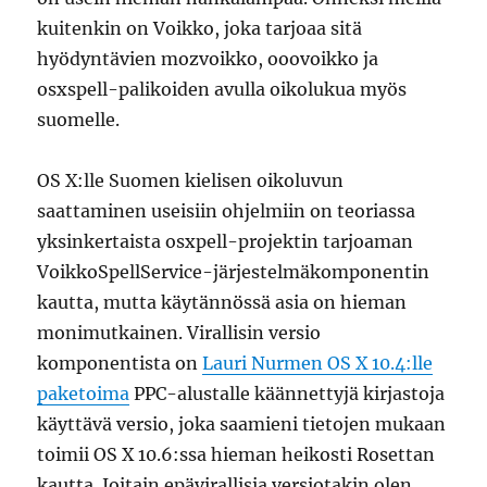
kuitenkin on Voikko, joka tarjoaa sitä
hyödyntävien mozvoikko, ooovoikko ja
osxspell-palikoiden avulla oikolukua myös
suomelle.
OS X:lle Suomen kielisen oikoluvun
saattaminen useisiin ohjelmiin on teoriassa
yksinkertaista osxpell-projektin tarjoaman
VoikkoSpellService-järjestelmäkomponentin
kautta, mutta käytännössä asia on hieman
monimutkainen. Virallisin versio
komponentista on
Lauri Nurmen OS X 10.4:lle
paketoima
PPC-alustalle käännettyjä kirjastoja
käyttävä versio, joka saamieni tietojen mukaan
toimii OS X 10.6:ssa hieman heikosti Rosettan
kautta. Joitain epävirallisia versiotakin olen