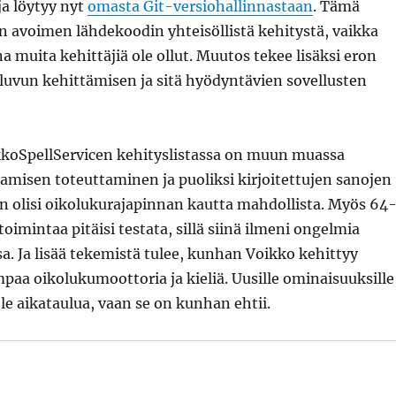
ja löytyy nyt
omasta Git-versiohallinnastaan
. Tämä
n avoimen lähdekoodin yhteisöllistä kehitystä, vaikka
na muita kehittäjiä ole ollut. Muutos tekee lisäksi eron
luvun kehittämisen ja sitä hyödyntävien sovellusten
koSpellServicen kehityslistassa on muun muassa
tamisen toteuttaminen ja puoliksi kirjoitettujen sanojen
 olisi oikolukurajapinnan kautta mahdollista. Myös 64
toimintaa pitäisi testata, sillä siinä ilmeni ongelmia
a. Ja lisää tekemistä tulee, kunhan Voikko kehittyy
aa oikolukumoottoria ja kieliä. Uusille ominaisuuksille
ole aikataulua, vaan se on kunhan ehtii.