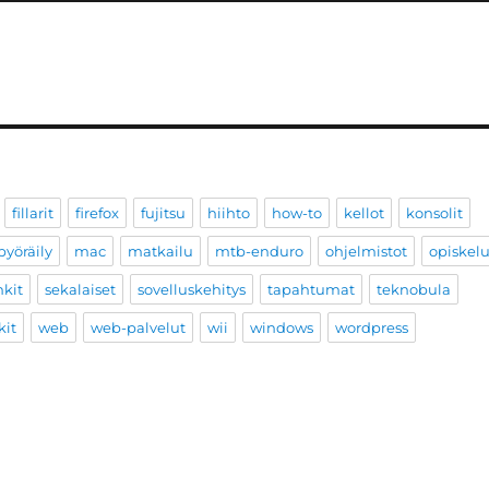
fillarit
firefox
fujitsu
hiihto
how-to
kellot
konsolit
yöräily
mac
matkailu
mtb-enduro
ohjelmistot
opiskel
nkit
sekalaiset
sovelluskehitys
tapahtumat
teknobula
kit
web
web-palvelut
wii
windows
wordpress