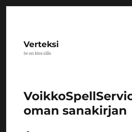
Verteksi
Se on kiva sillo
VoikkoSpellServic
oman sanakirjan