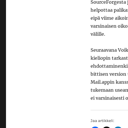
SourceForgesta 
helpottaa palika
eipä viime aikoi
varsinaisen oiko
välille.
Seuraavana Voik
kieliopin tarkas
ehdottaminenkin
bittisen version 
Mail.appin kanss
tukemaan useamp
ei varsinaisesti 
Jaa artikkeli: