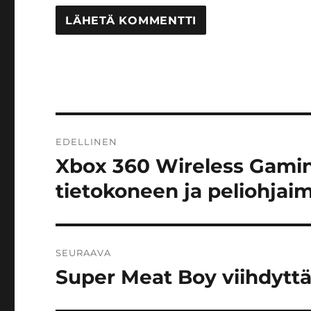
Artikkelien
EDELLINEN
selaus
Xbox 360 Wireless Gamin
Edellinen
artikkeli:
tietokoneen ja peliohjai
SEURAAVA
Super Meat Boy viihdyttää
Seuraava
artikkeli: