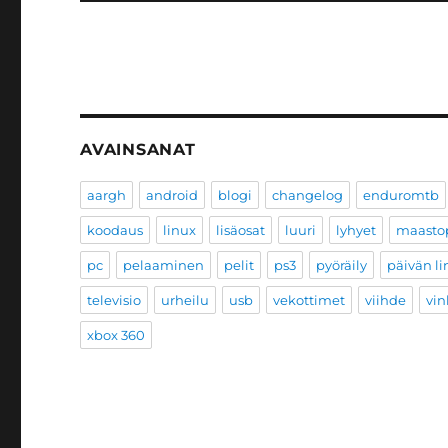
AVAINSANAT
aargh
android
blogi
changelog
enduromtb
koodaus
linux
lisäosat
luuri
lyhyet
maastop
pc
pelaaminen
pelit
ps3
pyöräily
päivän li
televisio
urheilu
usb
vekottimet
viihde
vin
xbox 360