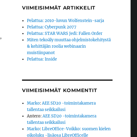
VIIMEISIMMÄT ARTIKKELIT
Pelattua: 2010-luvun Wolfenstein-sarja
Pelattua: Cyberpunk 2077
Pelattua: STAR WARS Jedi: Fallen Order
,
Miten tekoäly muuttaa ohjelmistokehitystä
& kehittäjän roolia webinaarin
muistiinpanot
Pelattua: Inside
VIIMEISIMMÄT KOMMENTIT
Marko
:
AEE SD20 -toimintakamera
tallentaa seikkailusi
Antero
:
AEE SD20 -toimintakamera
tallentaa seikkailusi
Marko
:
LibreOffice-Voikko: suomen kielen
oikoluku -lisäosa LibreOfficelle