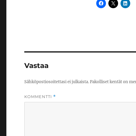
Vastaa
Sähköpostiosoitettasi ei julkaista.
Pakolliset kentät on me
KOMMENTTI
*