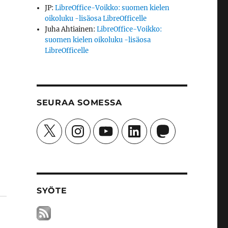
JP
:
LibreOffice-Voikko: suomen kielen
oikoluku -lisäosa LibreOfficelle
Juha Ahtiainen
:
LibreOffice-Voikko:
suomen kielen oikoluku -lisäosa
LibreOfficelle
SEURAA SOMESSA
-
X
Instagram
YouTube
LinkedIn
Mastodon
SYÖTE