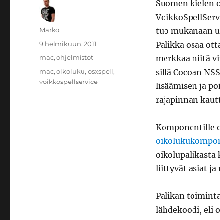
Suomen kielen o
VoikkoSpellServ
Kirjoittaja
Marko
tuo mukanaan u
Julkaistu
9 helmikuun, 2011
Palikka osaa ot
Kategoriat
mac
,
ohjelmistot
merkkaa niitä vi
Avainsanat
mac
,
oikoluku
,
osxspell
,
sillä Cocoan NSS
voikkospellservice
lisäämisen ja po
rajapinnan kautt
Komponentille 
oikolukukompon
oikolupalikasta
liittyvät asiat j
Palikan toimint
lähdekoodi, eli o