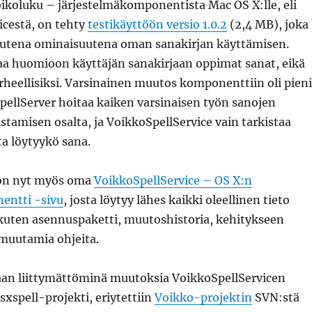
ikoluku – järjestelmäkomponentista Mac OS X:lle, eli
icestä, on tehty
testikäyttöön versio 1.0.2
(2,4 MB), joka
utena ominaisuutena oman sanakirjan käyttämisen.
taa huomioon käyttäjän sanakirjaan oppimat sanat, eikä
rheellisiksi. Varsinainen muutos komponenttiin oli pieni
pellServer hoitaa kaiken varsinaisen työn sanojen
istamisen osalta, ja VoikkoSpellService vain tarkistaa
a löytyykö sana.
on nyt myös oma
VoikkoSpellService – OS X:n
entti -sivu
, josta löytyy lähes kaikki oleellinen tieto
 kuten asennuspaketti, muutoshistoria, kehitykseen
a muutamia ohjeita.
aan liittymättöminä muutoksia VoikkoSpellServicen
sxspell-projekti, eriytettiin
Voikko-projektin
SVN:stä