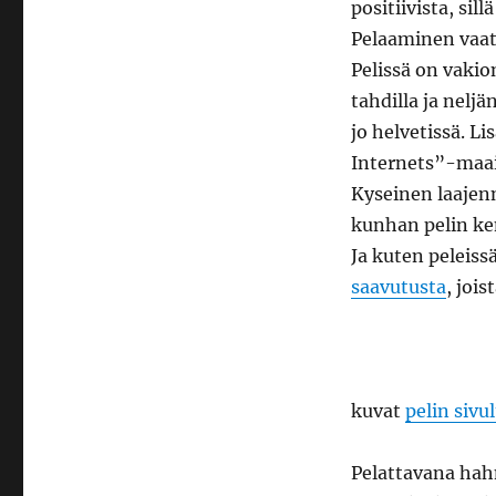
positiivista, sil
Pelaaminen vaati
Pelissä on vakio
tahdilla ja nelj
jo helvetissä. L
Internets”-maail
Kyseinen laajenn
kunhan pelin ken
Ja kuten peleiss
saavutusta
, joi
kuvat
pelin sivu
Pelattavana hah