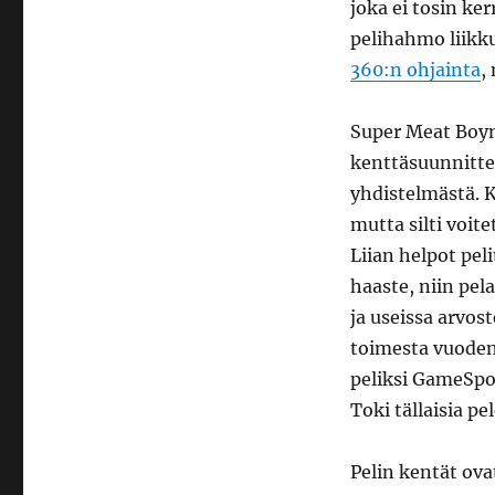
joka ei tosin ke
pelihahmo liikk
360:n ohjainta
,
Super Meat Boyn
kenttäsuunnitte
yhdistelmästä. K
mutta silti voite
Liian helpot pel
haaste, niin pel
ja useissa arvost
toimesta vuoden
peliksi GameSpo
Toki tällaisia pe
Pelin kentät ova