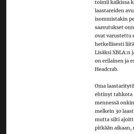
toimii kaikissa 
laastareiden avu
isommistakin pel
saavutukset onn
ovat varustettu 
hetkellisesti lii
Lisäksi XBLA:n j
on erilainen ja 
Headcrab.
Oma laastaritytö
ehtinyt tahkota
mennessä onkin 
melkein 30 laasta
mutta silti ajoi
pitkään aikaan, 