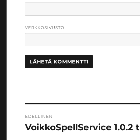
VERKKOSIVUSTO
Artikkelien
EDELLINEN
selaus
VoikkoSpellService 1.0.2
Edellinen
artikkeli: