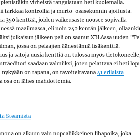
lä pienistäkin virheistä rangaistaan heti kuolemalla.
i tarkkaa kontrollia ja murto-osasekunnin ajoitusta.
na 350 kenttää, joiden vaikeusaste nousee sopivalla
ännessä maailmassa, eli noin 240 kentän jälkeen, ollaanki
isäksi julkaisun jälkeen peli on saanut XBLAssa uuden ”T
man, jossa on pelaajien äänestämiä lisäkenttiä.
us ja satoja uusia kenttiä on tulossa myös tietokoneelle
ttäeditori saadaan valmiiksi, joten pelattava ei heti lop
ä nykyään on tapana, on tavoiteltavana
41 erilaista
sta osa on lähes mahdottomia.
lta Steamista
mona on alkuun vain nopealiikkeinen lihapoika, joka