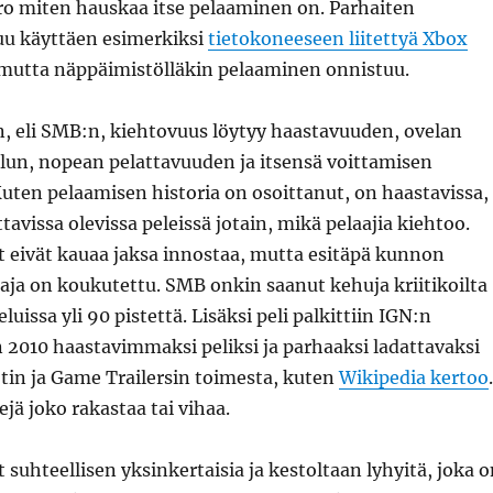
rro miten hauskaa itse pelaaminen on. Parhaiten
uu käyttäen esimerkiksi
tietokoneeseen liitettyä Xbox
 mutta näppäimistölläkin pelaaminen onnistuu.
, eli SMB:n, kiehtovuus löytyy haastavuuden, ovelan
lun, nopean pelattavuuden ja itsensä voittamisen
uten pelaamisen historia on osoittanut, on haastavissa,
ttavissa olevissa peleissä jotain, mikä pelaajia kiehtoo.
it eivät kauaa jaksa innostaa, mutta esitäpä kunnon
aaja on koukutettu. SMB onkin saanut kehuja kriitikoilta
eluissa yli 90 pistettä. Lisäksi peli palkittiin IGN:n
 2010 haastavimmaksi peliksi ja parhaaksi ladattavaksi
tin ja Game Trailersin toimesta, kuten
Wikipedia kertoo
.
lejä joko rakastaa tai vihaa.
t suhteellisen yksinkertaisia ja kestoltaan lyhyitä, joka 