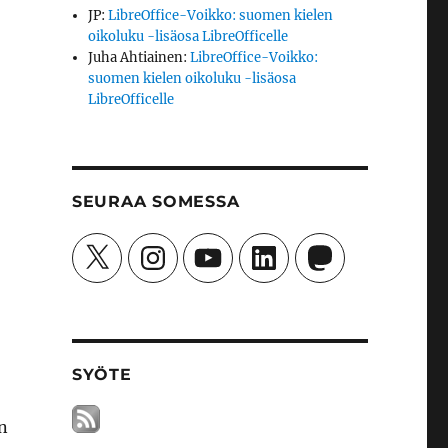
JP
:
LibreOffice-Voikko: suomen kielen
oikoluku -lisäosa LibreOfficelle
Juha Ahtiainen
:
LibreOffice-Voikko:
suomen kielen oikoluku -lisäosa
LibreOfficelle
SEURAA SOMESSA
X
Instagram
YouTube
LinkedIn
Mastodon
SYÖTE
on