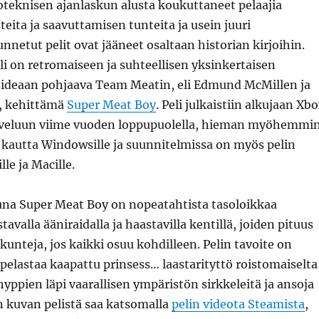
etoteknisen ajanlaskun alusta koukuttaneet pelaajia
teita ja saavuttamisen tunteita ja usein juuri
nnetut pelit ovat jääneet osaltaan historian kirjoihin.
eli on retromaiseen ja suhteellisen yksinkertaisen
sideaan pohjaava Team Meatin, eli Edmund McMillen ja
, kehittämä
Super Meat Boy
. Peli julkaistiin alkujaan Xb
veluun viime vuoden loppupuolella, hieman myöhemmi
kautta Windowsille ja suunnitelmissa on myös pelin
le ja Macille.
una Super Meat Boy on nopeatahtista tasoloikkaa
tavalla ääniraidalla ja haastavilla kentillä, joiden pituus
nteja, jos kaikki osuu kohdilleen. Pelin tavoite on
 pelastaa kaapattu prinsess… laastarityttö roistomaiselta
 hyppien läpi vaarallisen ympäristön sirkkeleitä ja ansoja
n kuvan pelistä saa katsomalla
pelin videota Steamista
,