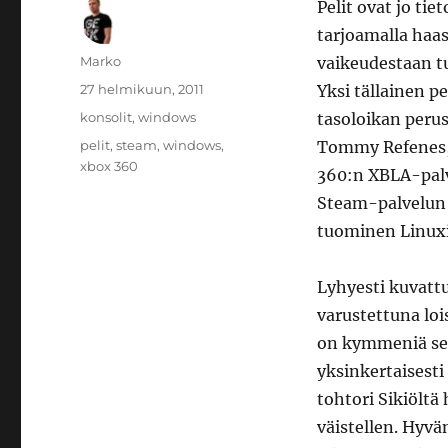
Pelit ovat jo ti
tarjoamalla haas
Kirjoittaja
Marko
vaikeudestaan tu
Julkaistu
27 helmikuun, 2011
Yksi tällainen p
Kategoriat
konsolit
,
windows
tasoloikan peru
Avainsanat
pelit
,
steam
,
windows
,
Tommy Refenes
xbox 360
360:n XBLA-pal
Steam-palvelun 
tuominen Linuxil
Lyhyesti kuvatt
varustettuna lois
on kymmeniä seku
yksinkertaisesti
tohtori Sikiöltä
väistellen. Hyvä