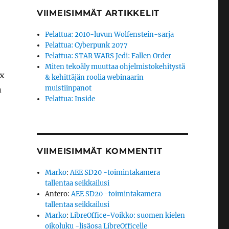
VIIMEISIMMÄT ARTIKKELIT
Pelattua: 2010-luvun Wolfenstein-sarja
Pelattua: Cyberpunk 2077
Pelattua: STAR WARS Jedi: Fallen Order
Miten tekoäly muuttaa ohjelmistokehitystä
ox
& kehittäjän roolia webinaarin
muistiinpanot
n
Pelattua: Inside
VIIMEISIMMÄT KOMMENTIT
Marko
:
AEE SD20 -toimintakamera
tallentaa seikkailusi
Antero
:
AEE SD20 -toimintakamera
tallentaa seikkailusi
Marko
:
LibreOffice-Voikko: suomen kielen
oikoluku -lisäosa LibreOfficelle