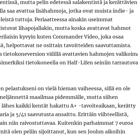
kentissä, mutta pelin edetessä salakentistä ja kerättävien
lla saa avattua lisähahmoja, jotka ovat muista indie- ja
eistä tuttuja. Periaatteessa ainakin useimmat
istuvat lihapojallakin, mutta koska avattavat hahmot
erilaisin kyvyin kuten Commander Video, joka osaa
tää, helpottavat ne osittain tavoitteiden saavuttamista.
a tietokoneversion välillä avattavien hahmojen valikoim
esimerkiksi tietokoneella on Half-Lifen seiniin tarrautuva
n pelastukseni on vielä hieman vaiheessa, sillä en ole
 neljännettä maailmaa pidemmälle, mutta siihen
lähes kaikki kentät hakattu A+ -tavoiteaikaan, kerätty
ria ja 5/41 saavutusta ansaittu. Erittäin viihteellistä,
ttain niin raivostuttavaa. Kuitenkin parhaimmat 7 euroa
mitä olen peliin sijoittanut, kun sen Joulun aikoihin