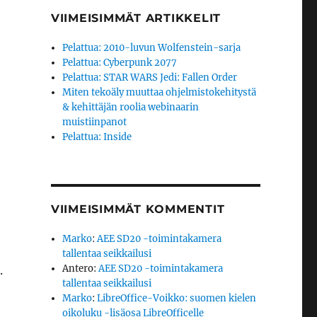
VIIMEISIMMÄT ARTIKKELIT
Pelattua: 2010-luvun Wolfenstein-sarja
Pelattua: Cyberpunk 2077
Pelattua: STAR WARS Jedi: Fallen Order
Miten tekoäly muuttaa ohjelmistokehitystä
& kehittäjän roolia webinaarin
muistiinpanot
Pelattua: Inside
VIIMEISIMMÄT KOMMENTIT
Marko
:
AEE SD20 -toimintakamera
tallentaa seikkailusi
Antero
:
AEE SD20 -toimintakamera
.
tallentaa seikkailusi
Marko
:
LibreOffice-Voikko: suomen kielen
oikoluku -lisäosa LibreOfficelle