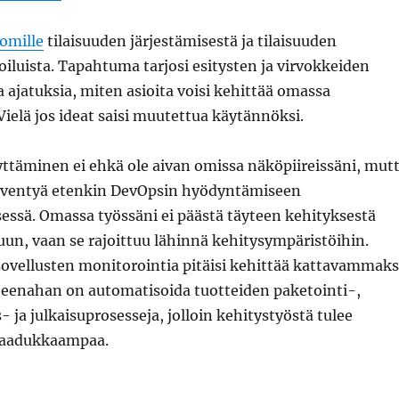
omille
tilaisuuden järjestämisestä ja tilaisuuden
joiluista. Tapahtuma tarjosi esitysten ja virvokkeiden
 ajatuksia, miten asioita voisi kehittää omassa
ielä jos ideat saisi muutettua käytännöksi.
ttäminen ei ehkä ole aivan omissa näköpiireissäni, mut
syventyä etenkin DevOpsin hyödyntämiseen
essä. Omassa työssäni ei päästä täyteen kehityksestä
un, vaan se rajoittuu lähinnä kehitysympäristöihin.
ovellusten monitorointia pitäisi kehittää kattavammaks
teenahan on automatisoida tuotteiden paketointi-,
 ja julkaisuprosesseja, jolloin kehitystyöstä tulee
laadukkaampaa.