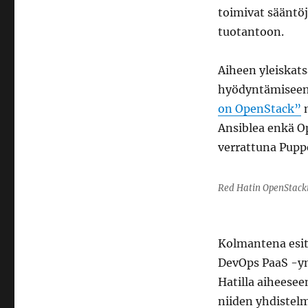
toimivat sääntö
tuotantoon.
Aiheen yleiskats
hyödyntämiseen
on OpenStack”
m
Ansiblea enkä Op
verrattuna Puppe
Red Hatin OpenStack
Kolmantena esit
DevOps PaaS -ym
Hatilla aiheeseen
niiden yhdistelm