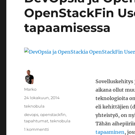
OpenStackFin Us
tapaamisessa
Sovelluskehitys 
Kirjoittaja
Marko
aikana ollut muu
Julkaistu
24 lokakuun, 2014
teknologioita o
Kategoriat
teknobula
eli kehittäjien 
Avainsanat
devops
,
openstackfin
,
yhteistyö, on ny
tapahtumat
,
teknobula
Tähän aihepiirii
artikkeliin
1 kommentti
tapaaminen
, jo