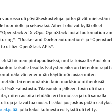
n vuorossa oli pöytäkeskusteluja, jotka jäivät mielestäni
e huomiolle ja sekavaksi. Aiheet olisivat kyllä olleet
n ”Openstack & DevOps: OpenStack install automation an
oring”, ”Docker and Docker automation” ja ”Openstac
to utilize OpenStack APIs”.
äi ehkä hieman pintapuoliseksi, mutta toisaalta Ansiblen
iankin tarkalle tasolle. Esitysten aika on tietenkin rajatt
ivonut näkevän enemmän käytännön asiaa miten
nnetään tai enemmänkin kuin markkinointihenkisiä
k PaaS -alustasta. Tilaisuuden jälkeen tosin oli ihan
ita, miten asioita tehdään eri firmoissa ja tuli samalla
ttuja ja tavattua uusia. Lisäksi jos joskus pidän esityksi
veal.js:ää
, jolla kaksi kolmesta esitykstä oli tehty.