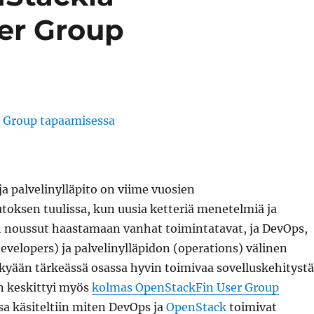
er Group
ja palvelinylläpito on viime vuosien
toksen tuulissa, kun uusia ketteriä menetelmiä ja
n noussut haastamaan vanhat toimintatavat, ja DevOps,
(developers) ja palvelinylläpidon (operations) välinen
kyään tärkeässä osassa hyvin toimivaa sovelluskehitystä
n keskittyi myös
kolmas OpenStackFin User Group
ssa käsiteltiin miten DevOps ja
OpenStack
toimivat