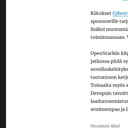
Kiitokset
Cyberc
sponsoreille tar
lisäksi muutamia
toiminnassaan. V
OpenStackin käy
jatkossa pitää 
sovelluskehityks
tuotantoon ketju
Toisaalta myös s
Devopsin tavoit
laadunvarmistus-
avoimempaa ja 
Passionate Mind