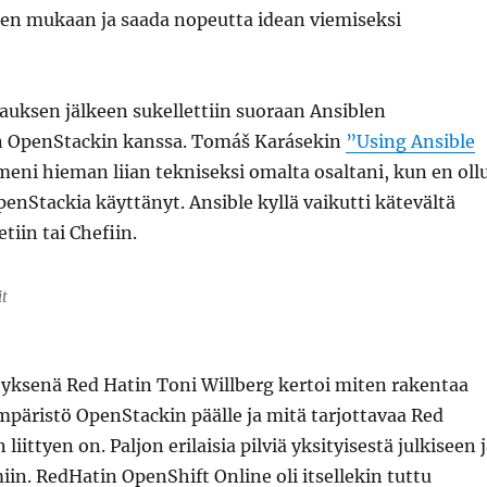
jen mukaan ja saada nopeutta idean viemiseksi
auksen jälkeen sukellettiin suoraan Ansiblen
 OpenStackin kanssa. Tomáš Karásekin
”Using Ansible
eni hieman liian tekniseksi omalta osaltani, kun en oll
enStackia käyttänyt. Ansible kyllä vaikutti kätevältä
tiin tai Chefiin.
it
yksenä Red Hatin Toni Willberg kertoi miten rakentaa
päristö OpenStackin päälle ja mitä tarjottavaa Red
 liittyen on. Paljon erilaisia pilviä yksityisestä julkiseen 
iin. RedHatin OpenShift Online oli itsellekin tuttu