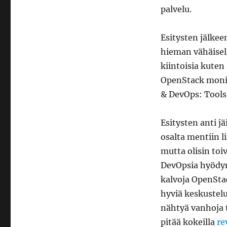
palvelu.
Esitysten jälkee
hieman vähäisell
kiintoisia kute
OpenStack monit
& DevOps: Tools 
Esitysten anti j
osalta mentiin li
mutta olisin to
DevOpsia hyödy
kalvoja OpenStac
hyviä keskustelu
nähtyä vanhoja tu
pitää kokeilla
re