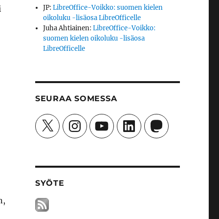
JP
:
LibreOffice-Voikko: suomen kielen
i
oikoluku -lisäosa LibreOfficelle
Juha Ahtiainen
:
LibreOffice-Voikko:
suomen kielen oikoluku -lisäosa
LibreOfficelle
SEURAA SOMESSA
X
Instagram
YouTube
LinkedIn
Mastodon
SYÖTE
n,