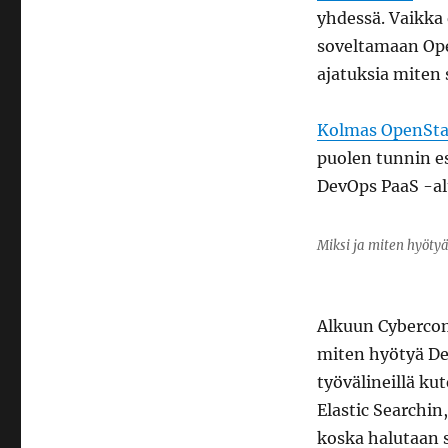
DevOpsia
yhdessä. Vaikka 
ja
OpenStackia
soveltamaan Open
OpenStackFin
ajatuksia miten
User
Group
tapaamisessa
Kolmas OpenSta
puolen tunnin es
DevOps PaaS -a
Miksi ja miten hyöty
Alkuun Cybercom
miten hyötyä De
työvälineillä ku
Elastic Searchin
koska halutaan s