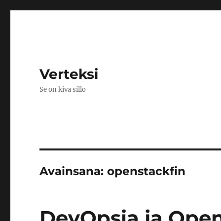
Verteksi
Se on kiva sillo
Avainsana:
openstackfin
DevOpsia ja Ope