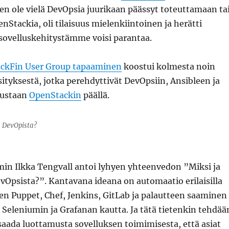
en ole vielä DevOpsia juurikaan päässyt toteuttamaan ta
Stackia, oli tilaisuus mielenkiintoinen ja herätti
 sovelluskehitystämme voisi parantaa.
ckFin User Group tapaaminen
koostui kolmesta noin
ityksestä, jotka perehdyttivät DevOpsiin, Ansibleen ja
lustaan
OpenStackin
päällä.
ä DevOpista?
in Ilkka Tengvall antoi lyhyen yhteenvedon ”Miksi ja
vOpsista?”. Kantavana ideana on automaatio erilaisilla
ten Puppet, Chef, Jenkins, GitLab ja palautteen saaminen
, Seleniumin ja Grafanan kautta. Ja tätä tietenkin tehdää
aada luottamusta sovelluksen toimimisesta, että asiat