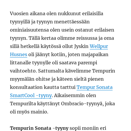
Vuosien aikana olen nukkunut erilaisilla
tyynyillä ja tyynyn menettäessään
ominiaisuutensa olen usein ostanut erilaisen
tyynyn. Tällä kertaa olimme reissussa ja oma
sillä hetkellä käytössä ollut Jyskin
Wellpur
Husnes
oli jäänyt kotiin, joten majapaikan
littanalle tyynylle oli saatava parempi
vaihtoehto. Sattumalta kävelimme Tempurin
myymälän ohitse ja käteen sieltä pienen
konsultaation kautta tarttui
Tempur Sonata
SmartCool -tyyny
. Aikaisemmin olen
Tempurilta käyttänyt Ombracio-tyynyä, joka
oli myös mainio.
Tempurin Sonata -tyyny
sopii moniin eri