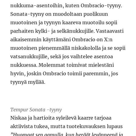
nukkuma-asentoihin, kuten Ombracio-tyyny.
Sonata-tyyny on muodoltaan puolikuun
muotoinen ja tyynyn kaareva muotoilu sopii
parhaiten kylki- ja selkänukkujille. Vastaavasti
aikaisemmin käyttämäni Ombracio on X:n
muotoinen pienemmällä niskakololla ja se sopii
vatsanukkujille, sekä jos vaihtelee asentoa
nukkuessa. Molemmat toimivat mielestäni
hyvin, joskin Ombracio toimii paremmin, jos
tyynyä myllää.
Tempur Sonata -tyyny
Niskaa ja hartioita syleilevä kaarre tarjoaa
aktiivista tukea, mutta tuotekuvauksen lupaus
”Huomaat sen aamulla, kun heräät levänneenä ja