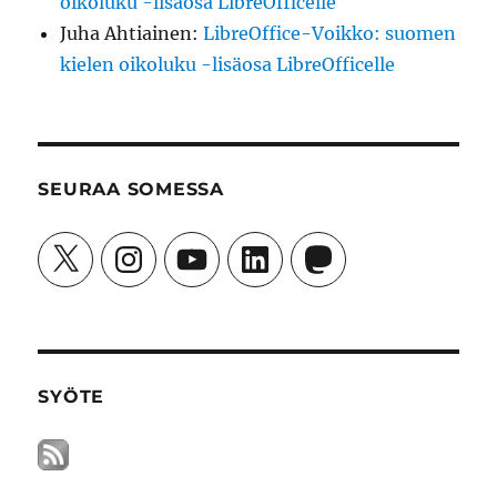
oikoluku -lisäosa LibreOfficelle
Juha Ahtiainen
:
LibreOffice-Voikko: suomen
kielen oikoluku -lisäosa LibreOfficelle
SEURAA SOMESSA
X
Instagram
YouTube
LinkedIn
Mastodon
SYÖTE