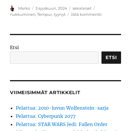
Kirjoittaja
Julkaistu
Kategoriat
Avainsanat
Marko
3 syyskuun, 2024
sekalaiset
artikkeliin
nukkuminen
,
Tempur
,
tyynyt
Jätä kommentti
Parempaa
unta
tyynyllä?
Testissä
Tempur
Etsi
Sonata
SmartCool
ETSI
-
tyyny
VIIMEISIMMÄT ARTIKKELIT
Pelattua: 2010-luvun Wolfenstein-sarja
Pelattua: Cyberpunk 2077
Pelattua: STAR WARS Jedi: Fallen Order