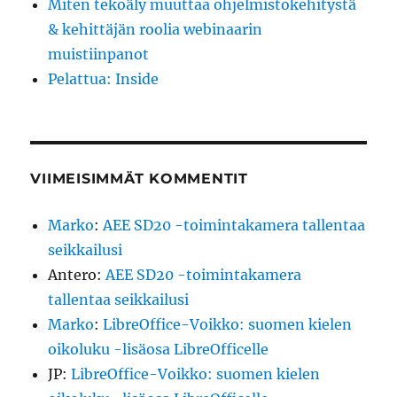
Miten tekoäly muuttaa ohjelmistokehitystä
& kehittäjän roolia webinaarin
muistiinpanot
Pelattua: Inside
VIIMEISIMMÄT KOMMENTIT
Marko
:
AEE SD20 -toimintakamera tallentaa
seikkailusi
Antero
:
AEE SD20 -toimintakamera
tallentaa seikkailusi
Marko
:
LibreOffice-Voikko: suomen kielen
oikoluku -lisäosa LibreOfficelle
JP
:
LibreOffice-Voikko: suomen kielen