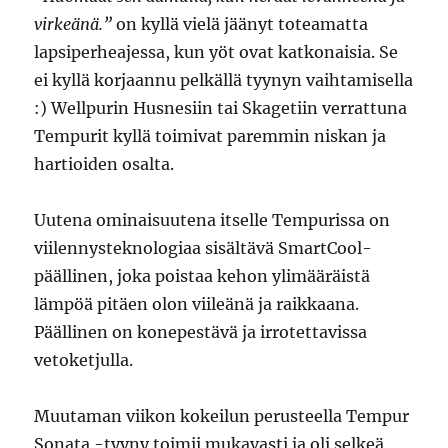
virkeänä.”
on kyllä vielä jäänyt toteamatta
lapsiperheajessa, kun yöt ovat katkonaisia. Se
ei kyllä korjaannu pelkällä tyynyn vaihtamisella
:) Wellpurin Husnesiin tai Skagetiin verrattuna
Tempurit kyllä toimivat paremmin niskan ja
hartioiden osalta.
Uutena ominaisuutena itselle Tempurissa on
viilennysteknologiaa sisältävä SmartCool-
päällinen, joka poistaa kehon ylimääräistä
lämpöä pitäen olon viileänä ja raikkaana.
Päällinen on konepestävä ja irrotettavissa
vetoketjulla.
Muutaman viikon kokeilun perusteella Tempur
Sonata -tyyny toimii mukavasti ja oli selkeä