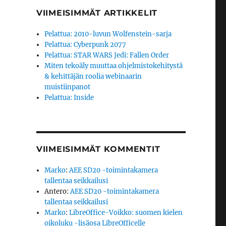
VIIMEISIMMÄT ARTIKKELIT
Pelattua: 2010-luvun Wolfenstein-sarja
Pelattua: Cyberpunk 2077
Pelattua: STAR WARS Jedi: Fallen Order
Miten tekoäly muuttaa ohjelmistokehitystä
& kehittäjän roolia webinaarin
muistiinpanot
Pelattua: Inside
VIIMEISIMMÄT KOMMENTIT
Marko
:
AEE SD20 -toimintakamera
tallentaa seikkailusi
Antero
:
AEE SD20 -toimintakamera
tallentaa seikkailusi
Marko
:
LibreOffice-Voikko: suomen kielen
oikoluku -lisäosa LibreOfficelle