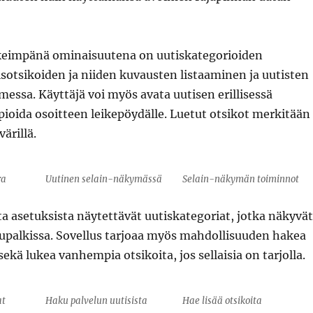
keimpänä ominaisuutena on uutiskategorioiden
otsikoiden ja niiden kuvausten listaaminen ja uutisten
essa. Käyttäjä voi myös avata uutisen erillisessä
pioida osoitteen leikepöydälle. Luetut otsikot merkitään
rillä.
ra
Uutinen selain-näkymässä
Selain-näkymän toiminnot
ita asetuksista näytettävät uutiskategoriat, jotka näkyvät
palkissa. Sovellus tarjoaa myös mahdollisuuden hakea
sekä lukea vanhempia otsikoita, jos sellaisia on tarjolla.
at
Haku palvelun uutisista
Hae lisää otsikoita