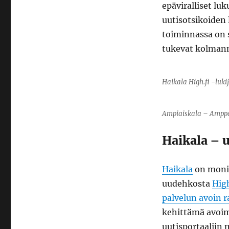
epäviralliset lu
uutisotsikoiden
toiminnassa on s
tukevat kolmann
Haikala High.fi -luki
Ampiaiskala – Amppa
Haikala – u
Haikala
on monip
uudehkosta
High
palvelun avoin r
kehittämä avoim
uutisportaaliin