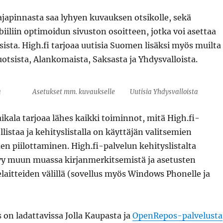
ajapinnasta saa lyhyen kuvauksen otsikolle, sekä
iliin optimoidun sivuston osoitteen, jotka voi asettaa
ista. High.fi tarjoaa uutisia Suomen lisäksi myös muilta
uotsista, Alankomaista, Saksasta ja Yhdysvalloista.
a
Asetukset mm. kuvaukselle
Uutisia Yhdysvalloista
aikala tarjoaa lähes kaikki toiminnot, mitä High.fi-
listaa ja kehityslistalla on käyttäjän valitsemien
en piilottaminen. High.fi-palvelun kehityslistalta
tyy muun muassa kirjanmerkitsemistä ja asetusten
elaitteiden välillä (sovellus myös Windows Phonelle ja
 on ladattavissa Jolla Kaupasta ja
OpenRepos-palvelusta