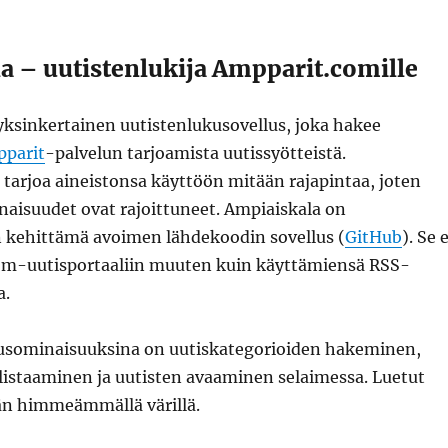
a – uutistenlukija Ampparit.comille
ksinkertainen uutistenlukusovellus, joka hakee
parit
-palvelun tarjoamista uutissyötteistä.
tarjoa aineistonsa käyttöön mitään rajapintaa, joten
naisuudet ovat rajoittuneet. Ampiaiskala on
en kehittämä avoimen lähdekoodin sovellus (
GitHub
). Se e
com-uutisportaaliin muuten kuin käyttämiensä RSS-
a.
usominaisuuksina on uutiskategorioiden hakeminen,
listaaminen ja uutisten avaaminen selaimessa. Luetut
än himmeämmällä värillä.