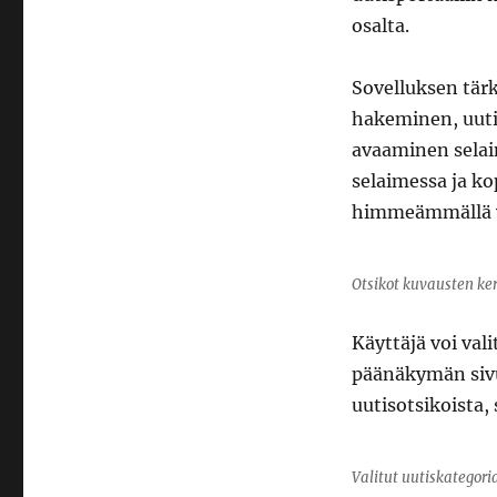
osalta.
Sovelluksen tär
hakeminen, uutis
avaaminen selaim
selaimessa ja ko
himmeämmällä vä
Otsikot kuvausten ke
Käyttäjä voi val
päänäkymän sivu
uutisotsikoista, 
Valitut uutiskategori