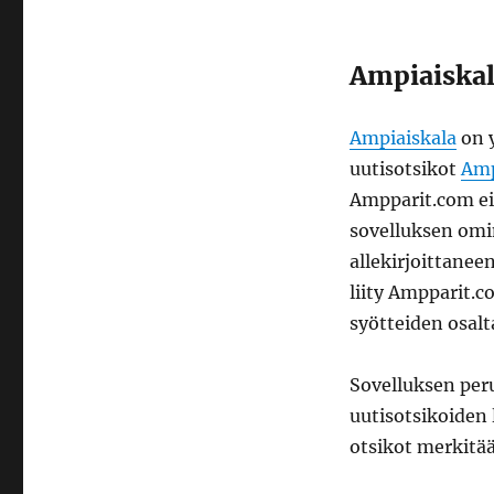
Ampiaiskal
Ampiaiskala
on y
uutisotsikot
Amp
Ampparit.com ei 
sovelluksen omi
allekirjoittane
liity Ampparit.
syötteiden osalt
Sovelluksen per
uutisotsikoiden 
otsikot merkitä