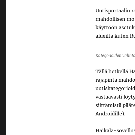
Uutisportaalin r
mahdollisen mobi
käyttöön asetuks
alueilta kuten R
Kategorioiden valint
Tällä hetkellä H
rajapinta mahdol
uutiskategorioid
vastaavasti löy
siirtämistä päät
Androidille).
Haikala-sovellus