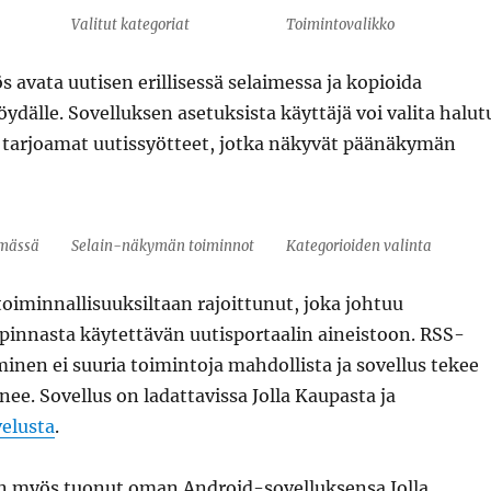
Valitut kategoriat
Toimintovalikko
s avata uutisen erillisessä selaimessa ja kopioida
öydälle. Sovelluksen asetuksista käyttäjä voi valita halut
tarjoamat uutissyötteet, jotka näkyvät päänäkymän
ymässä
Selain-näkymän toiminnot
Kategorioiden valinta
oiminnallisuuksiltaan rajoittunut, joka johtuu
pinnasta käytettävän uutisportaalin aineistoon. RSS-
inen ei suuria toimintoja mahdollista ja sovellus tekee
ee. Sovellus on ladattavissa Jolla Kaupasta ja
elusta
.
 myös tuonut oman Android-sovelluksensa Jolla