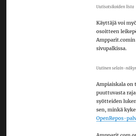
Uutisotsikoiden lista
Käyttäjä voi myö
osoitteen leikep
Ampparit.comin 
sivupalkissa.
Uutinen selain-näk
Ampiaiskala on t
puuttuvasta raja
syötteiden lukem
sen, minkä kyken
OpenRepos-palv
Ampparit.com on