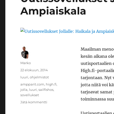
Ampiaiskala
Maailman menoa 
kesän aikana olen
Kirjoittaja
Marko
uutisportaalien 
Julkaistu
22 elokuun, 2014
High.fi-portaal
Kategoriat
luuri
,
ohjelmistot
tarjontaan. Nyt 
Avainsanat
ampparit.com
,
high.fi
,
jotta niitä voi 
jolla
,
luuri
,
sailfishos
,
tarjoavat samat
sovellukset
toiminnassa suur
artikkeliin
Jätä kommentti
Uutissovellukset
Jollalle:
Uutisportaalien 