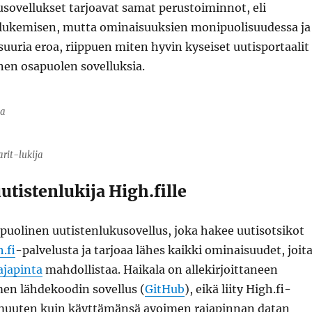
kusovellukset tarjoavat samat perustoiminnot, eli
 lukemisen, mutta ominaisuuksien monipuolisuudessa ja
uuria eroa, riippuen miten hyvin kyseiset uutisportaalit
en osapuolen sovelluksia.
ja
rit-lukija
utistenlukija High.fille
uolinen uutistenlukusovellus, joka hakee uutisotsikot
.fi
-palvelusta ja tarjoaa lähes kaikki ominaisuudet, joit
ajapinta
mahdollistaa. Haikala on allekirjoittaneen
en lähdekoodin sovellus (
GitHub
), eikä liity High.fi-
 muuten kuin käyttämänsä avoimen rajapinnan datan