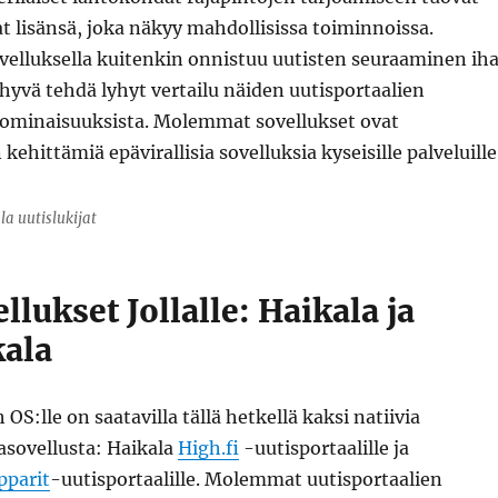
t lisänsä, joka näkyy mahdollisissa toiminnoissa.
elluksella kuitenkin onnistuu uutisten seuraaminen ih
n hyvä tehdä lyhyt vertailu näiden uutisportaalien
 ominaisuuksista. Molemmat sovellukset ovat
 kehittämiä epävirallisia sovelluksia kyseisille palveluille
a uutislukijat
llukset Jollalle: Haikala ja
ala
sh OS:lle on saatavilla tällä hetkellä kaksi natiivia
asovellusta: Haikala
High.fi
-uutisportaalille ja
parit
-uutisportaalille. Molemmat uutisportaalien