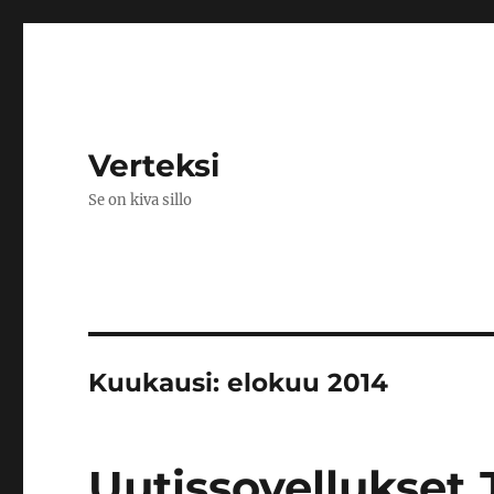
Verteksi
Se on kiva sillo
Kuukausi:
elokuu 2014
Uutissovellukset J