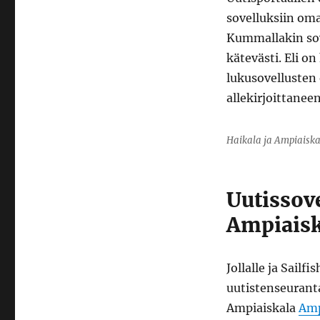
Haikala
sovelluksiin oma
ja
Kummallakin sov
Ampiaiskala
kätevästi. Eli o
lukusovellusten
allekirjoittaneen
Haikala ja Ampiaiskal
Uutissove
Ampiaisk
Jollalle ja Sailfi
uutistenseurant
Ampiaiskala
Amp