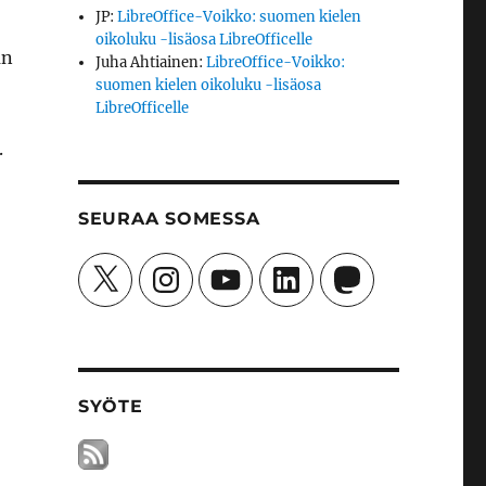
JP
:
LibreOffice-Voikko: suomen kielen
oikoluku -lisäosa LibreOfficelle
an
Juha Ahtiainen
:
LibreOffice-Voikko:
suomen kielen oikoluku -lisäosa
LibreOfficelle
.
SEURAA SOMESSA
X
Instagram
YouTube
LinkedIn
Mastodon
SYÖTE