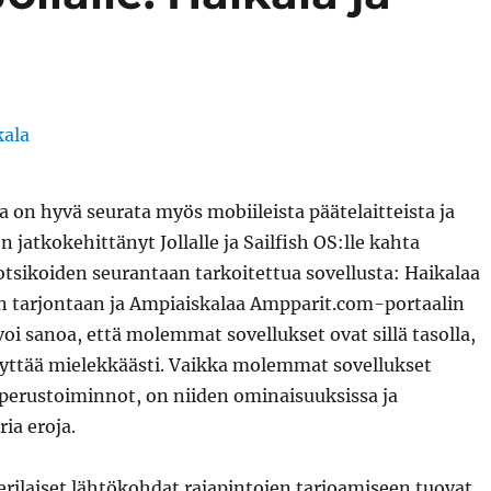
on hyvä seurata myös mobiileista päätelaitteista ja
 jatkokehittänyt Jollalle ja Sailfish OS:lle kahta
otsikoiden seurantaan tarkoitettua sovellusta: Haikalaa
in tarjontaan ja Ampiaiskalaa Ampparit.com-portaalin
voi sanoa, että molemmat sovellukset ovat sillä tasolla,
käyttää mielekkäästi. Vaikka molemmat sovellukset
 perustoiminnot, on niiden ominaisuuksissa ja
ia eroja.
erilaiset lähtökohdat rajapintojen tarjoamiseen tuovat