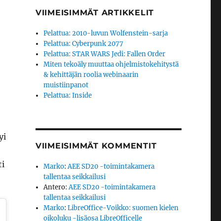
VIIMEISIMMÄT ARTIKKELIT
Pelattua: 2010-luvun Wolfenstein-sarja
Pelattua: Cyberpunk 2077
Pelattua: STAR WARS Jedi: Fallen Order
Miten tekoäly muuttaa ohjelmistokehitystä
& kehittäjän roolia webinaarin
muistiinpanot
Pelattua: Inside
yi
VIIMEISIMMÄT KOMMENTIT
ti
Marko
:
AEE SD20 -toimintakamera
tallentaa seikkailusi
Antero
:
AEE SD20 -toimintakamera
tallentaa seikkailusi
Marko
:
LibreOffice-Voikko: suomen kielen
oikoluku -lisäosa LibreOfficelle