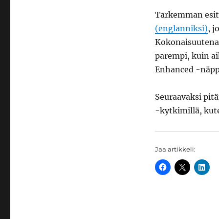
Tarkemman esitt
(englanniksi)
, 
Kokonaisuutena
parempi, kuin a
Enhanced -näpp
Seuraavaksi pit
-kytkimillä, ku
Jaa artikkeli: