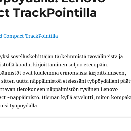
 TrackPointilla
ksi sovelluskehittäjän tärkeimmistä työvälineistä ja
stöllä koodin kirjoittaminen soljuu eteenpäin.
äimistöt ovat kuulemma erinomaisia kirjoittamiseen,
 sitten uutta näppäimistöä etsiessäni työpöydälleni päät
ttavan tietokoneen näppäimistön tyylinen Lenovo
t -näppäimistö. Hieman kyllä arvelutti, miten kompak
isi työpöydällä.