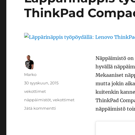
ThinkPad Compact
Näppäimistö on y
hyvällä näppäimi
Kirjoittaja
Marko
Mekaaniset näpp
Julkaistu
30 syyskuun, 2015
mutta jokin aika
Kategoriat
vekottimet
kuitenkin kanne
Avainsanat
näppäimistöt
,
vekottimet
ThinkPad Compac
artikkeliin
Jätä kommentti
näppäimistö toim
Läppärinäppis
työpöydällä:
Lenovo
ThinkPad