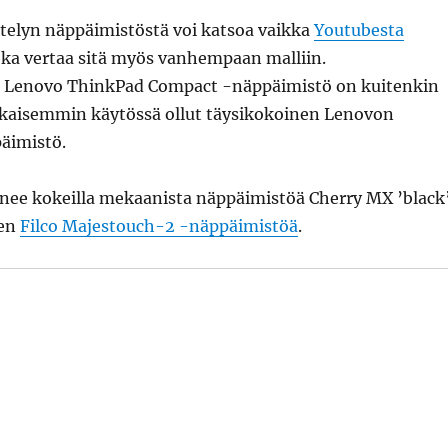
elyn näppäimistöstä voi katsoa vaikka
Youtubesta
joka vertaa sitä myös vanhempaan malliin.
 Lenovo ThinkPad Compact -näppäimistö on kuitenkin
ikaisemmin käytössä ollut täysikokoinen Lenovon
äimistö.
änee kokeilla mekaanista näppäimistöä Cherry MX ’black
ten
Filco Majestouch-2 -näppäimistöä
.