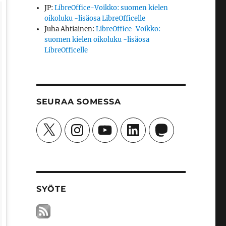
JP
:
LibreOffice-Voikko: suomen kielen
oikoluku -lisäosa LibreOfficelle
Juha Ahtiainen
:
LibreOffice-Voikko:
suomen kielen oikoluku -lisäosa
LibreOfficelle
SEURAA SOMESSA
X
Instagram
YouTube
LinkedIn
Mastodon
SYÖTE