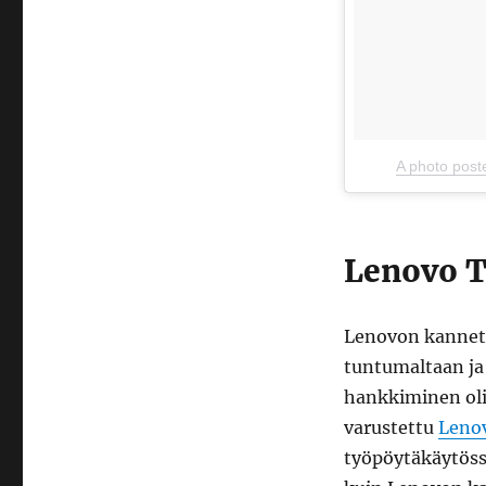
A photo post
Lenovo T
Lenovon kannett
tuntumaltaan ja
hankkiminen oli 
varustettu
Leno
työpöytäkäytöss