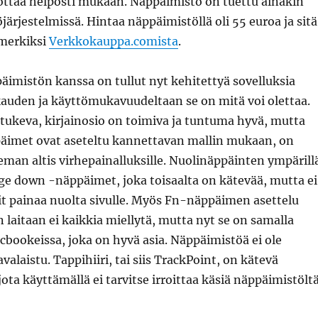
 ottaa helposti mukaan. Näppäimistö on tuettu ainakin
rjestelmissä. Hintaa näppäimistöllä oli 55 euroa ja sitä
imerkiksi
Verkkokauppa.comista
.
imistön kanssa on tullut nyt kehitettyä sovelluksia
den ja käyttömukavuudeltaan se on mitä voi olettaa.
tukeva, kirjainosio on toimiva ja tuntuma hyvä, mutta
äimet ovat aseteltu kannettavan mallin mukaan, on
eman altis virhepainalluksille. Nuolinäppäinten ympärill
ge down -näppäimet, joka toisaalta on kätevää, mutta ei
usit painaa nuolta sivulle. Myös Fn-näppäimen asettelu
laitaan ei kaikkia miellytä, mutta nyt se on samalla
cbookeissa, joka on hyvä asia. Näppäimistöä ei ole
alaistu. Tappihiiri, tai siis TrackPoint, on kätevä
jota käyttämällä ei tarvitse irroittaa käsiä näppäimistölt