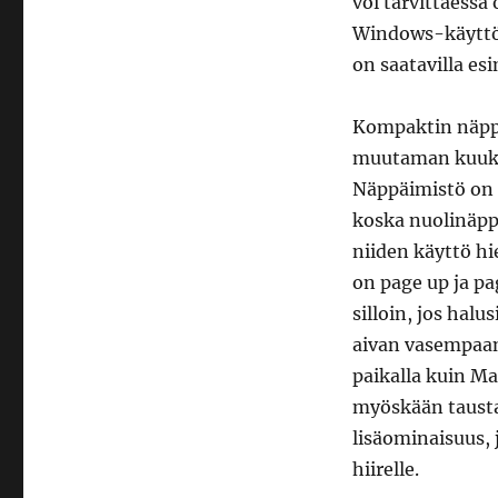
voi tarvittaessa
Windows-käyttöjä
on saatavilla es
Kompaktin näppä
muutaman kuukau
Näppäimistö on 
koska nuolinäpp
niiden käyttö hi
on page up ja pa
silloin, jos hal
aivan vasempaan 
paikalla kuin Ma
myöskään taustav
lisäominaisuus, 
hiirelle.