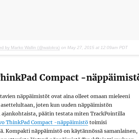
ed by Marko Wallin (@walokra)
on
May 27, 2015 at 12:09am PDT
hinkPad Compact -näppäimist
avien näppäimistöt ovat aina olleet omaan mieleeni
 asettelultaan, joten kun uuden näppäimistön
ajankohtaista, päätin testata miten TrackPointilla
vo ThinkPad Compact -näppäimistö
toimisi
ä. Kompakti näppäimistö on käytännössä samanlainen,