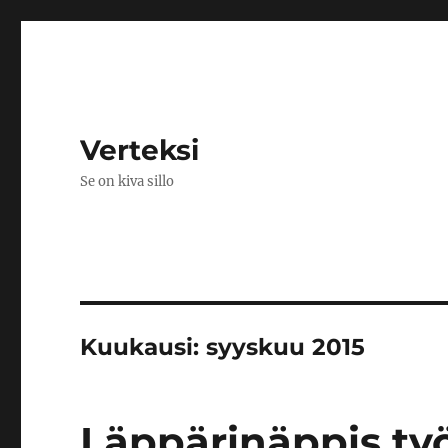
Verteksi
Se on kiva sillo
Kuukausi:
syyskuu 2015
Läppärinäppis ty