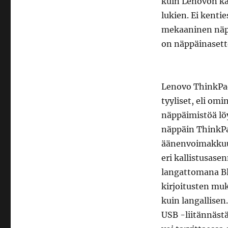
kuin Lenovon ka
lukien. Ei kenti
mekaaninen näpp
on näppäinasett
Lenovo ThinkPad
tyyliset, eli om
näppäimistöä löy
näppäin ThinkP
äänenvoimakkuus
eri kallistusase
langattomana Bl
kirjoitusten mu
kuin langallisen
USB -liitännäst