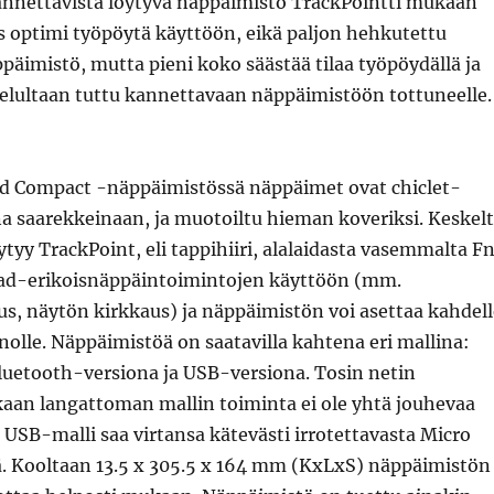
nnettavista löytyvä näppäimistö TrackPointti mukaan
es optimi työpöytä käyttöön, eikä paljon hehkutettu
äimistö, mutta pieni koko säästää tilaa työpöydällä ja
elultaan tuttu kannettavaan näppäimistöön tottuneelle.
 Compact -näppäimistössä näppäimet ovat chiclet-
ina saarekkeinaan, ja muotoiltu hieman koveriksi. Keskel
tyy TrackPoint, eli tappihiiri, alalaidasta vasemmalta F
ad-erikoisnäppäintoimintojen käyttöön (mm.
, näytön kirkkaus) ja näppäimistön voi asettaa kahdell
nnolle. Näppäimistöä on saatavilla kahtena eri mallina:
uetooth-versiona ja USB-versiona. Tosin netin
kaan langattoman mallin toiminta ei ole yhtä jouhevaa
. USB-malli saa virtansa kätevästi irrotettavasta Micro
ä. Kooltaan 13.5 x 305.5 x 164 mm (KxLxS) näppäimistön