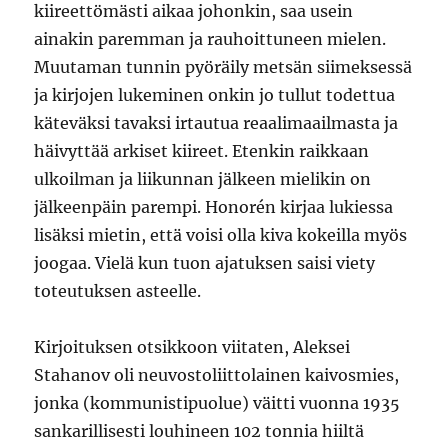
kiireettömästi aikaa johonkin, saa usein
ainakin paremman ja rauhoittuneen mielen.
Muutaman tunnin pyöräily metsän siimeksessä
ja kirjojen lukeminen onkin jo tullut todettua
käteväksi tavaksi irtautua reaalimaailmasta ja
häivyttää arkiset kiireet. Etenkin raikkaan
ulkoilman ja liikunnan jälkeen mielikin on
jälkeenpäin parempi. Honorén kirjaa lukiessa
lisäksi mietin, että voisi olla kiva kokeilla myös
joogaa. Vielä kun tuon ajatuksen saisi viety
toteutuksen asteelle.
Kirjoituksen otsikkoon viitaten, Aleksei
Stahanov oli neuvostoliittolainen kaivosmies,
jonka (kommunistipuolue) väitti vuonna 1935
sankarillisesti louhineen 102 tonnia hiiltä