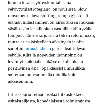
kuinka hitaus, yhteiskunnallisena
selviytymisstrategiana, on nousussa. Slow
movement, downshifting, tempo giusto eli
elämän hidastaminen on kirjoituksen mukaan
väsähtävän keskiluokan vastaliike kiihtyvälle
tempolle. En ala kirjoitusta tähän referoimaan,
mutta asiaa käsitellään aika hyvin ja niin
sanotun
hitausliikkeen
perusideat tulevat
selville. Kiire ja nopeuden ihannointi on
levinnyt kaikkialle, eikä se ole ollenkaan
positiivinen asia. Jopa klassista musiikkia
soitetaan nopeammalla tahdilla kuin
aikaisemmin.
Jutussa kirjoitetaan lisäksi hitausliikkeen
esitaistelijasta, kanadalaisesta toimittajasta