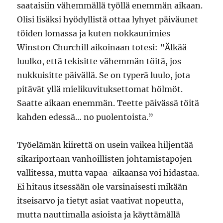
saataisiin vähemmällä työllä enemmän aikaan.
Olisi lisäksi hyödyllistä ottaa lyhyet päiväunet
töiden lomassa ja kuten nokkaunimies
Winston Churchill aikoinaan totesi: ”Älkää
luulko, että tekisitte vähemmän töitä, jos
nukkuisitte päivällä. Se on typerä luulo, jota
pitävät yllä mielikuvituksettomat hölmöt.
Saatte aikaan enemmän. Teette päivässä töitä
kahden edessä… no puolentoista.”
Työelämän kiirettä on usein vaikea hiljentää
sikariportaan vanhoillisten johtamistapojen
vallitessa, mutta vapaa-aikaansa voi hidastaa.
Ei hitaus itsessään ole varsinaisesti mikään
itseisarvo ja tietyt asiat vaativat nopeutta,
mutta nauttimalla asioista ja käyttämällä