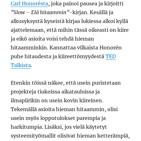
Carl Honorésta
, joka painoi pausea ja kirjoitti
”Slow – Elä hitaammin”
-kirjan. Kesällä ja
alkusyksystä kyseistä kirjaa lukiessa alkoi kyllä
ajattelemaan, että mihin tässä oikeasti on kiire
ja eikö asioita voisi tehdä hieman
hitaamminkin. Kannattaa vilkaista Honorén
puhe hitaudesta ja kiireettömyydestä
TED
Talkista
.
Etenkin töissä näkee, että usein puristetaan
projekteja tiukoissa aikatauluissa ja
ilmapiirikin on usein kovin kiireinen.
Tekemällä asioita hieman hitaammin, olisi
usein myös lopputulokset parempia ja
harkitumpia. Lisäksi, jos vielä käytetyt
systeemityömallit olisivat hieman ketterämpiä,