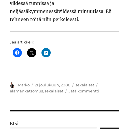
viidessä tunnissa ja
neljässäkymmenessäviidessä minuutissa. Eli
tehneen töitä niin perkeleesti.
Jaa artikkeli:
Kirjoittaja
Julkaistu
Kategoriat
Avainsanat
Marko
21 joulukuun, 2008
sekalaiset
artikkeliin
elämänkatsomus
,
sekalaiset
Jätä kommentti
Hitaasti
hyvä
tulee
tai
ainakin
Etsi
parempi