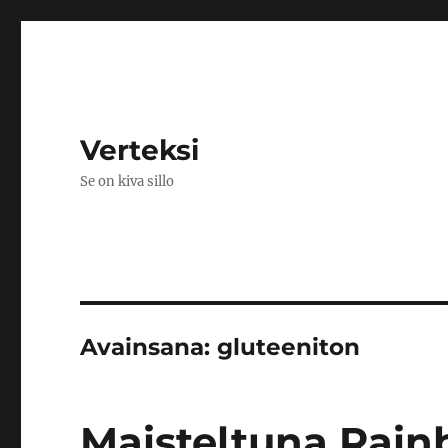
Verteksi
Se on kiva sillo
Avainsana:
gluteeniton
Maisteltuna Rai