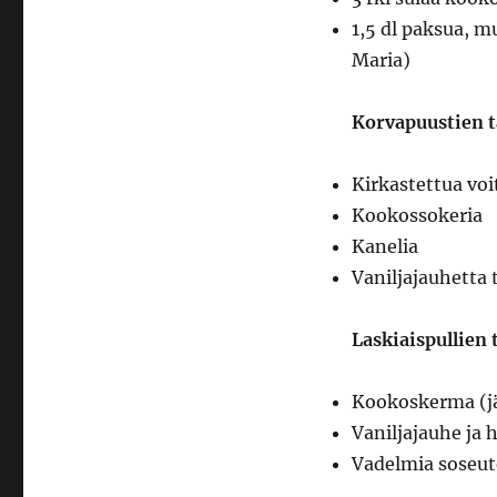
1,5 dl paksua, 
Maria)
Korvapuustien t
Kirkastettua voi
Kookossokeria
Kanelia
Vaniljajauhetta t
Laskiaispullien 
Kookoskerma (jää
Vaniljajauhe ja
Vadelmia soseut