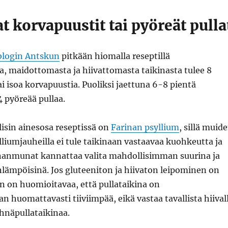
 korvapuustit tai pyöreät pulla
-blogin Antskun
pitkään hiomalla reseptillä
, maidottomasta ja hiivattomasta taikinasta tulee 8
ai isoa korvapuustia. Puoliksi jaettuna 6-8 pientä
4 pyöreää pullaa.
isin ainesosa reseptissä on
Farinan psyllium
, sillä muid
lliumjauheilla ei tule taikinaan vastaavaa kuohkeutta ja
nanmunat kannattaa valita mahdollisimman suurina ja
lämpöisinä. Jos gluteeniton ja hiivaton leipominen on
iin on huomioitavaa, että pullataikina on
 huomattavasti tiiviimpää, eikä vastaa tavallista hiival
hnäpullataikinaa.