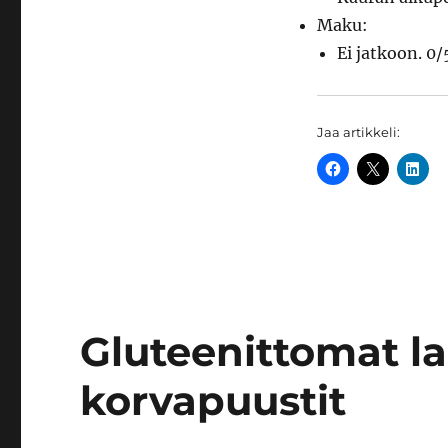
vegaaninen
Maku:
luomu
Ei jatkoon. 0/
lakritsi-
suklaajäätelö
Jaa artikkeli:
Gluteenittomat las
korvapuustit