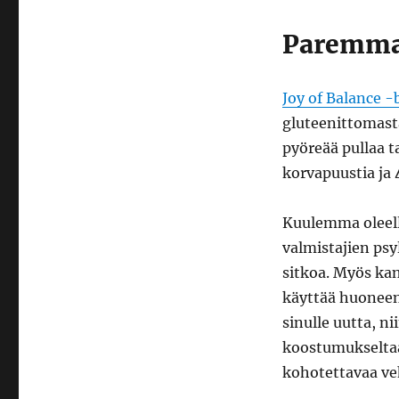
Paremmat
Joy of Balance 
gluteenittomasta
pyöreää pullaa t
korvapuustia ja 
Kuulemma oleell
valmistajien psy
sitkoa. Myös ka
käyttää huoneen
sinulle uutta, n
koostumukseltaan
kohotettavaa ve