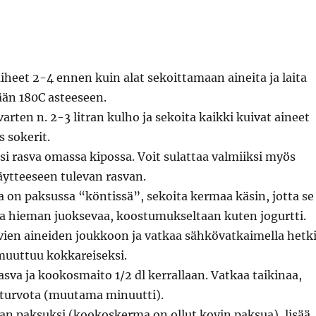
iheet 2-4 ennen kuin alat sekoittamaan aineita ja laita
än 180C asteeseen.
varten n. 2-3 litran kulho ja sekoita kaikki kuivat aineet
 sokerit.
si rasva omassa kipossa. Voit sulattaa valmiiksi myös
äytteeseen tulevan rasvan.
 on paksussa “köntissä”, sekoita kermaa käsin, jotta se
a hieman juoksevaa, koostumukseltaan kuten jogurtti.
vien aineiden joukkoon ja vatkaa sähkövatkaimella hetki
muuttuu kokkareiseksi.
rasva ja kookosmaito 1/2 dl kerrallaan. Vatkaa taikinaa,
 turvota (muutama minuutti).
liian paksuksi (kookoskerma on ollut kovin paksua), lisää