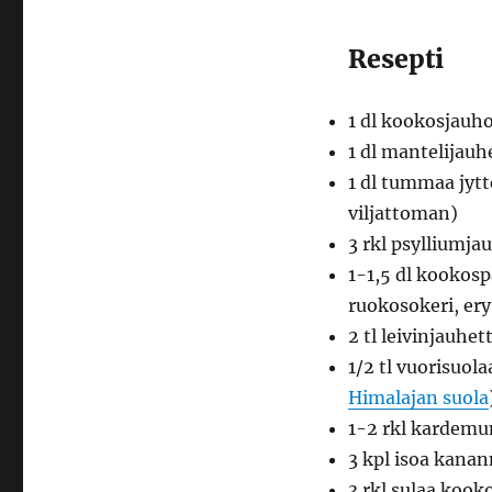
Resepti
1 dl kookosjauho
1 dl mantelijau
1 dl tummaa jytt
viljattoman)
3 rkl psylliumja
1-1,5 dl kookos
ruokosokeri, eryt
2 tl leivinjauhet
1/2 tl vuorisuol
Himalajan suola
1-2 rkl karde
3 kpl isoa kana
3 rkl sulaa kooko