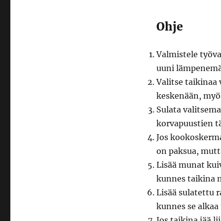
Ohje
Valmistele työva
uuni lämpenemä
Valitse taikinaa 
keskenään, myös
Sulata valitsema
korvapuustien t
Jos kookoskerma
on paksua, mutt
Lisää munat kui
kunnes taikina 
Lisää sulatettu 
kunnes se alkaa
Jos taikina jää 