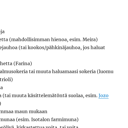
ja
hetta (mahdollisimman hienoa, esim. Meira)
ejauhoa (tai kookos/pähkinäjauhoa, jos haluat
uhetta (Farina)
palmusokeria tai muuta haluamaasi sokeria (luomu
rioli)
ta
aa (tai muuta käsittelemätöntä suolaa, esim.
Jozo
)
mummaa maun mukaan
nmunaa (esim. Isotalon farmimuna)
söljyä, kirkastettua voita, tai voita