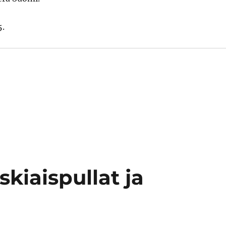
5.
kiaispullat ja