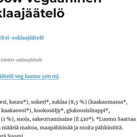
klaajäätelö
akritsi-suklaajäätelö
jäätelö veg luomu 500 ml
.
esi, kaura*), sokeri*, suklaa (8,5 %) (kaakaomassa*,
 kaakaovoi*), kookosöljy*, glukoosisiirappi*,
* (1 %), suola, sakeuttamisaine (E 410*). *Luomu Saattaa
iä määriä maitoa, maapähkinää ja muita pähkinöitä.
erä Suomi.