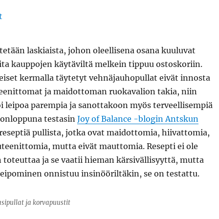
etään laskiaista, johon oleellisena osana kuuluvat
joita kauppojen käytäviltä melkein tippuu ostoskoriin.
eiset kermalla täytetyt vehnäjauhopullat eivät innosta
teenittomat ja maidottoman ruokavalion takia, niin
oi leipoa parempia ja sanottakoon myös terveellisempiä
ikonloppuna testasin
Joy of Balance -blogin Antskun
eseptiä pullista, jotka ovat maidottomia, hiivattomia,
luteenittomia, mutta eivät mauttomia. Resepti ei ole
 toteuttaa ja se vaatii hieman kärsivällisyyttä, mutta
 leipominen onnistuu insinööriltäkin, se on testattu.
sipullat ja korvapuustit