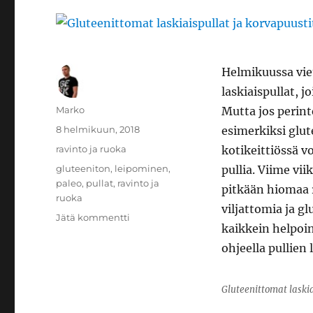
Helmikuussa viet
laskiaispullat, 
Kirjoittaja
Marko
Mutta jos perint
Julkaistu
8 helmikuun, 2018
esimerkiksi glu
Kategoriat
ravinto ja ruoka
kotikeittiössä v
Avainsanat
gluteeniton
,
leipominen
,
pullia. Viime vi
paleo
,
pullat
,
ravinto ja
pitkään hiomaa r
ruoka
viljattomia ja g
artikkeliin
Jätä kommentti
kaikkein helpoin
Gluteenittomat
laskiaispullat
ohjeella pullien
ja
korvapuustit
Gluteenittomat laskia