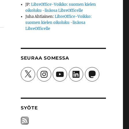
JP
:
LibreOffice-Voikko: suomen kielen
oikoluku -lisäosa LibreOfficelle
Juha Ahtiainen
:
LibreOffice-Voikko:
suomen kielen oikoluku -lisäosa
LibreOfficelle
SEURAA SOMESSA
X
Instagram
YouTube
LinkedIn
Mastodon
SYÖTE