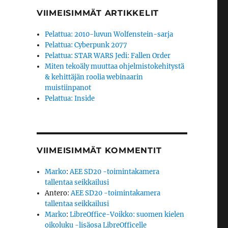
VIIMEISIMMÄT ARTIKKELIT
Pelattua: 2010-luvun Wolfenstein-sarja
Pelattua: Cyberpunk 2077
Pelattua: STAR WARS Jedi: Fallen Order
Miten tekoäly muuttaa ohjelmistokehitystä
& kehittäjän roolia webinaarin
muistiinpanot
Pelattua: Inside
VIIMEISIMMÄT KOMMENTIT
Marko
:
AEE SD20 -toimintakamera
tallentaa seikkailusi
Antero
:
AEE SD20 -toimintakamera
tallentaa seikkailusi
Marko
:
LibreOffice-Voikko: suomen kielen
oikoluku -lisäosa LibreOfficelle