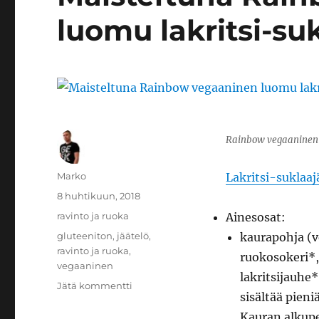
luomu lakritsi-su
Rainbow vegaaninen l
Kirjoittaja
Marko
Lakritsi-suklaa
Julkaistu
8 huhtikuun, 2018
Kategoriat
ravinto ja ruoka
Ainesosat:
Avainsanat
gluteeniton
,
jäätelö
,
kaurapohja (v
ravinto ja ruoka
,
ruokosokeri*,
vegaaninen
lakritsijauhe
artikkeliin
Jätä kommentti
sisältää pien
Maisteltuna
Rainbow
Kauran alkup