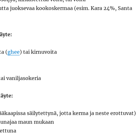
mutta juoksevaa kookoskermaa (esim. Kara 24%, Santa
äyte:
ta (
ghee
) tai kirnuvoita
ai vaniljasokeria
täyte:
kaapissa säilytettynä, jotta kerma ja neste erottuvat)
 hunajaa maun mukaan
ettuna