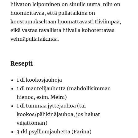
hiivaton leipominen on sinulle uutta, niin on
huomioitavaa, että pullataikina on
koostumukseltaan huomattavasti tiiviimpää,
eikä vastaa tavallista hiivalla kohotettavaa
vehnäpullataikinaa.
Resepti
1 dl kookosjauhoja
1 dl mantelijauhetta (mahdollisimman
hienoa, esim. Meira)
1 dl tummaa jyttejauhoa (tai
kookos/pähkinäjauhoa, jos haluat
viljattoman)
3 rkl psylliumjauhetta (Farina)