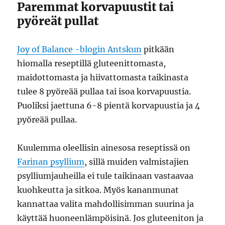
Paremmat korvapuustit tai
pyöreät pullat
Joy of Balance -blogin Antskun
pitkään
hiomalla reseptillä gluteenittomasta,
maidottomasta ja hiivattomasta taikinasta
tulee 8 pyöreää pullaa tai isoa korvapuustia.
Puoliksi jaettuna 6-8 pientä korvapuustia ja 4
pyöreää pullaa.
Kuulemma oleellisin ainesosa reseptissä on
Farinan psyllium
, sillä muiden valmistajien
psylliumjauheilla ei tule taikinaan vastaavaa
kuohkeutta ja sitkoa. Myös kananmunat
kannattaa valita mahdollisimman suurina ja
käyttää huoneenlämpöisinä. Jos gluteeniton ja