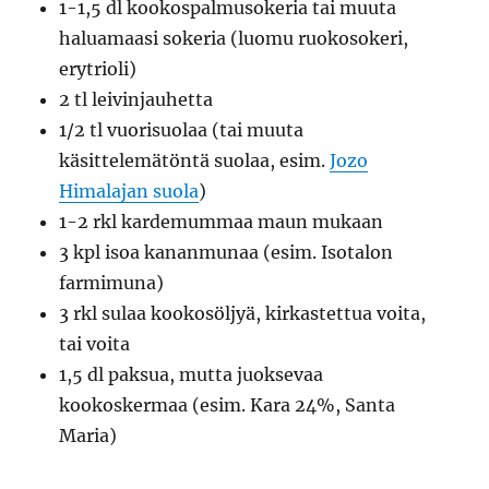
1-1,5 dl kookospalmusokeria tai muuta
haluamaasi sokeria (luomu ruokosokeri,
erytrioli)
2 tl leivinjauhetta
1/2 tl vuorisuolaa (tai muuta
käsittelemätöntä suolaa, esim.
Jozo
Himalajan suola
)
1-2 rkl kardemummaa maun mukaan
3 kpl isoa kananmunaa (esim. Isotalon
farmimuna)
3 rkl sulaa kookosöljyä, kirkastettua voita,
tai voita
1,5 dl paksua, mutta juoksevaa
kookoskermaa (esim. Kara 24%, Santa
Maria)