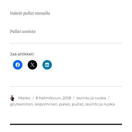
Voitele pullat munalla
Pullat uunista
Jaa artikkeli:
Kirjoittaja
Julkaistu
Kategoriat
Avainsana
Marko
8 helmikuun, 2018
ravinto ja ruoka
gluteeniton
,
leipominen
,
paleo
,
pullat
,
ravinto ja ruoka