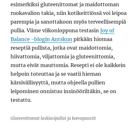
esimerkiksi gluteenittomat ja maidottoman
ruokavalion takia, niin kotikeittiössä voi leipoa
parempia ja sanottakoon myös terveellisempiä
pullia. Viime viikonloppuna testasin
Joy of
Balance -blogin Antskun
pitkään hiomaa
reseptiä pullista, jotka ovat maidottomia,
hiivattomia, viljattomia ja gluteenittomia,
mutta eivät mauttomia. Resepti ei ole kaikkein
helpoin toteuttaa ja se vaatii hieman
kärsivällisyyttä, mutta ohjeella pullien
leipominen onnistuu insinööriltäkin, se on
testattu.
Gluteenittomat laskiasipullat ja korvapuustit