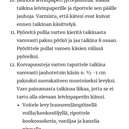
Jauhota leivinpaperi jyttejauholla. Kaada
taikina leivinpaperille ja ripottele sen päälle
jauhoja. Varmista, että kätesi ovat kuivat
ennen taikinan käsittelyä.
Pyöreitä pullia varten kieritä taikinasta
varovasti paksu pötkö ja jaa taikina 8 osaan.
Pyörittele pullat varoen käsien välissä
pyöreiksi.
Korvapuusteja varten taputtele taikina
varovasti jauhotetuin käsin n. ½ -1 cm
paksuksi suorakaiteen muotoiseksi levyksi.
Varo painamasta taikinaa liikaa, jotta se ei
tartu alla olevaan leivinpaperiin kiinni.
Voitele levy huoneenlämpöisellä
voilla/kookosöljyllä, ripottele
kookossokeria, vaniljaa ja kanelia