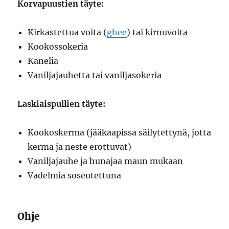
Korvapuustien täyte:
Kirkastettua voita (
ghee
) tai kirnuvoita
Kookossokeria
Kanelia
Vaniljajauhetta tai vaniljasokeria
Laskiaispullien täyte:
Kookoskerma (jääkaapissa säilytettynä, jotta
kerma ja neste erottuvat)
Vaniljajauhe ja hunajaa maun mukaan
Vadelmia soseutettuna
Ohje