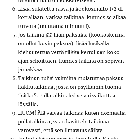
taikina muuttuu kokkareiseksi.
Lisää sulatettu rasva ja kookosmaito 1/2 dl
kerrallaan. Vatkaa taikinaa, kunnes se alkaa
turvota (muutama minuutti).
Jos taikina jää liian paksuksi (kookoskerma
on ollut kovin paksua), lisää lusikalla
kiehautettua vettä tilkka kerrallaan koko
ajan sekoittaen, kunnes taikina on sopivan
jämäkkää.
Taikinan tulisi valmiina muistuttaa paksua
kakkutaikinaa, jossa on psylliumin tuoma
“sitko”. Pullataikinaksi se voi vaikuttaa
löysälle.
HUOM! Älä vaivaa taikinaa kuten normaalia
pullataikinaa, vaan käsittele taikinaa
varovasti, että sen ilmavuus säilyy.