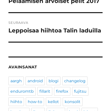
Pelaamisen arvoiset pelit 2017
Edellinen
artikkeli:
SEURAAVA
Leppoisaa hiihtoa Talin laduilla
Seuraava
artikkeli:
AVAINSANAT
aargh
android
blogi
changelog
enduromtb
fillarit
firefox
fujitsu
hiihto
how-to
kellot
konsolit