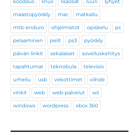
koodaus
linux
lisäosat
luuri
lyhyet
maastopyöräily
mac
matkailu
mtb-enduro
ohjelmistot
opiskelu
pc
pelaaminen
pelit
ps3
pyöräily
päivän linkit
sekalaiset
sovelluskehitys
tapahtumat
teknobula
televisio
urheilu
usb
vekottimet
viihde
vinkit
web
web-palvelut
wii
windows
wordpress
xbox 360