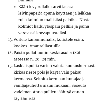
pinnalle.
Kääri levy rullalle tarvittaessa
leivinpaperia apuna käyttäen ja leikkaa
rulla kolmion mallisiksi paloiksi. Nosta
kolmiot kärki ylöspäin pellille ja paina
varovasti korvapuusteiksi.
Voitele kananmunalla, koristele esim.
kookos-/mantelilastuilla
Paista pullat uunin keskitasolla 180C
asteessa n. 20-25 min.
Laskiaispullia varten valuta kookoskermasta
kirkas neste pois ja käytä vain paksu
kermaosa. Sekoita kermaan hunajaa ja
vaniljajauhetta maun mukaan. Soseuta
vadelmat. Anna pullien jäähtyä ennen
täyttämistä.