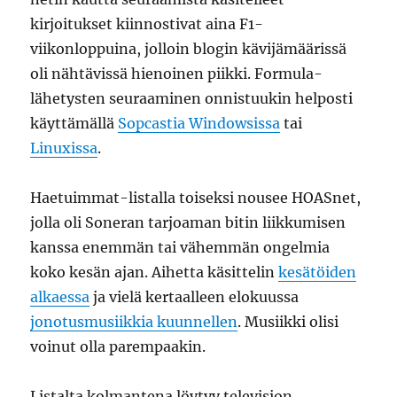
kirjoitukset kiinnostivat aina F1-
viikonloppuina, jolloin blogin kävijämäärissä
oli nähtävissä hienoinen piikki. Formula-
lähetysten seuraaminen onnistuukin helposti
käyttämällä
Sopcastia Windowsissa
tai
Linuxissa
.
Haetuimmat-listalla toiseksi nousee HOASnet,
jolla oli Soneran tarjoaman bitin liikkumisen
kanssa enemmän tai vähemmän ongelmia
koko kesän ajan. Aihetta käsittelin
kesätöiden
alkaessa
ja vielä kertaalleen elokuussa
jonotusmusiikkia kuunnellen
. Musiikki olisi
voinut olla parempaakin.
Listalta kolmantena löytyy television