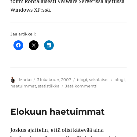
toimi kohtalaisesti VMware Serverissä ajetussa
Windows XP:ssä.
Jaa artikkeli:
Kirjoittaja
Julkaistu
Kategoriat
Avainsanat
Marko
3 lokakuun, 2007
blogi
,
sekalaiset
blogi
,
artikkeliin
haetuimmat
,
statistiikka
Jätä kommentti
Syyskuun
haetuimmat
Elokuun haetuimmat
Joskus ajattelin, että olisi kätevää aina