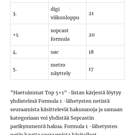
digi
3.
21
viikonloppu
sopcast
+1.
20
formula
4.
uac
18
metro
5.
17
näyttely
”Haetuimmat Top 5+1” -listan kärjestä löytyy
yhdistelmä Formula 1 -lähetysten netistä
seuraamista käsitteleviä hakusanoja ja samaan
kategoriaan voi yhdistää Sopcastin
parikymmentä hakua. Formula 1 -lähetysten
netin kautta seuraamista käsitelleet