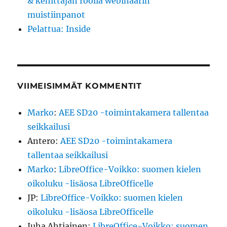
& kehittäjän roolia webinaarin
muistiinpanot
Pelattua: Inside
VIIMEISIMMÄT KOMMENTIT
Marko
:
AEE SD20 -toimintakamera tallentaa
seikkailusi
Antero
:
AEE SD20 -toimintakamera
tallentaa seikkailusi
Marko
:
LibreOffice-Voikko: suomen kielen
oikoluku -lisäosa LibreOfficelle
JP
:
LibreOffice-Voikko: suomen kielen
oikoluku -lisäosa LibreOfficelle
Juha Ahtiainen
:
LibreOffice-Voikko: suomen