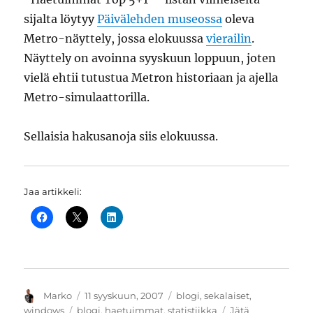
sijalta löytyy
Päivälehden museossa
oleva
Metro-näyttely, jossa elokuussa
vierailin
.
Näyttely on avoinna syyskuun loppuun, joten
vielä ehtii tutustua Metron historiaan ja ajella
Metro-simulaattorilla.
Sellaisia hakusanoja siis elokuussa.
Jaa artikkeli:
Kirjoittaja
Julkaistu
Kategoriat
Marko
11 syyskuun, 2007
blogi
,
sekalaiset
,
Avainsanat
windows
blogi
,
haetuimmat
,
statistiikka
Jätä