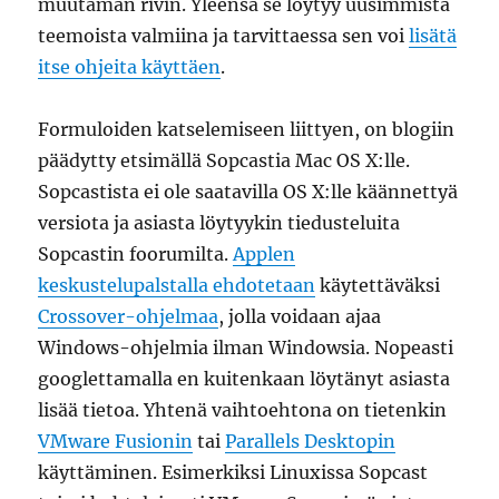
muutaman rivin. Yleensä se löytyy uusimmista
teemoista valmiina ja tarvittaessa sen voi
lisätä
itse ohjeita käyttäen
.
Formuloiden katselemiseen liittyen, on blogiin
päädytty etsimällä Sopcastia Mac OS X:lle.
Sopcastista ei ole saatavilla OS X:lle käännettyä
versiota ja asiasta löytyykin tiedusteluita
Sopcastin foorumilta.
Applen
keskustelupalstalla ehdotetaan
käytettäväksi
Crossover-ohjelmaa
, jolla voidaan ajaa
Windows-ohjelmia ilman Windowsia. Nopeasti
googlettamalla en kuitenkaan löytänyt asiasta
lisää tietoa. Yhtenä vaihtoehtona on tietenkin
VMware Fusionin
tai
Parallels Desktopin
käyttäminen. Esimerkiksi Linuxissa Sopcast