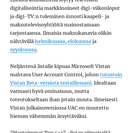
digitalisointia markkinoineet digi-viikonloput
ja digi-TV:n tuleminen innosti kaapeli- ja
maksutelevisoyhtiöitä mainostamaan
tarjontaansa. Ilmaisia maksukanavia olikin
nähtävillä
helmikuussa
,
elokuussa
ja
syyskuussa
.
Neljäntenä listalle kipuaa Microsoft Vistan
mahtava User Account Control, johon
tutustuin
Vistan Beta-versiota testaillessani
. Idealtaan
varmasti hyvä ominaisuus, mutta
toteutukseltaan ihan jotain muuta. Ilmeisesti
Vistan julkaisuversiossa UAC on muutettu
hieman vähemmän ärsyttäväksi.
”Haetuimmat Top 5+1” -listan viimeiseltä