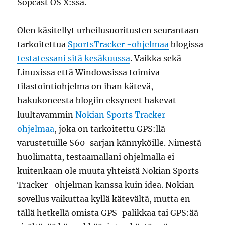
Sopcast OS X:ssä.
Olen käsitellyt urheilusuoritusten seurantaan
tarkoitettua
SportsTracker -ohjelmaa
blogissa
testatessani sitä kesäkuussa
. Vaikka sekä
Linuxissa että Windowsissa toimiva
tilastointiohjelma on ihan kätevä,
hakukoneesta blogiin eksyneet hakevat
luultavammin
Nokian Sports Tracker -
ohjelmaa
, joka on tarkoitettu GPS:llä
varustetuille S60-sarjan kännyköille. Nimestä
huolimatta, testaamallani ohjelmalla ei
kuitenkaan ole muuta yhteistä Nokian Sports
Tracker -ohjelman kanssa kuin idea. Nokian
sovellus vaikuttaa kyllä kätevältä, mutta en
tällä hetkellä omista GPS-palikkaa tai GPS:ää