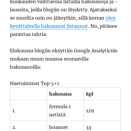
kuukauden vaihtuessa listailla hakusanoja ja -
lauseita, joilla blogiin on löydetty. Ajatukseksi
se suurilta osin on jäänytkin, sillä kerran
olen
kevättalvella hakusanat listannut
. No, pitänee
parantaa tahtia.
Elokuussa blogiin eksyttiin Google Analyticsin
mukaan muun muassa seuraavilla
hakusanoilla:
Haetuimmat Top 5+1
hakusana
kpl
formula 1
1.
129
netistä
2.
hoasnet
33