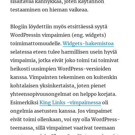
sisältävää kännykkää, joten käytännön
testaaminen on hieman vaikeaa.
Blogiin löydettiin myös etsittäessä syytä
WordPressin vimpaimien (eng. widgets)
toimimattomuudelle.
Widgets-hakemistoa
selatessa eteen tulee harmillisen usein hyviä
vimpaimia, jotka eivät joko toimi tai toimivat
heikosti uusimpien WordPress-versioiden
kanssa. Vimpainten tekeminen on kuitenkin
kohtalaisen yksinkertaista, joten pienet
yhteensopivuusongelmat on helppo korjata.
Esimerkiksi
King Links -vimpaimessa
oli
ongelmia asetusten kanssa. Jos vimpaimet
eivät toimi ollenkaan, voi syy olla WordPress-
teemassa, sillä vimpaimet vaativat teemaan