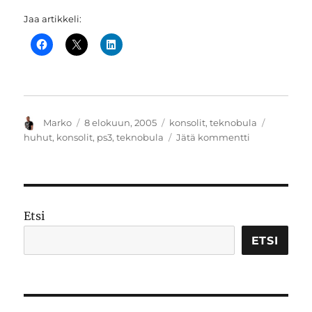
Jaa artikkeli:
Kirjoittaja
Julkaistu
Kategoriat
Avainsan
Marko
8 elokuun, 2005
konsolit
,
teknobula
artikkeliin
huhut
,
konsolit
,
ps3
,
teknobula
Jätä kommentti
Huhumyllyt
vauhdissa
Etsi
ETSI