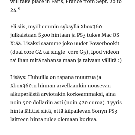
will take place in Paris, France from Sept. 20 to
24.”
Eli siis, myöhemmin syksyllä Xbox360
julkaistaan $300 hintaan ja PS3 tukee Mac OS
X:ää. Lisäksi saamme joko uudet Powerbookit
(dual core G4 tai single-core G5), Ipod videon
tai ihan mitä tahansa maan ja taivaan väliltä :)
Lisäys: Huhuilla on tapana muuttua ja
Xbox360:n hinnan arvellaankin nousevan
alkuperäistä arviotakin korkeammaksi, aina
noin 500 dollariin asti (noin 420 euroa). Tyyris
hinta lähtisi siitä, että kilpailevan Sonyn PS3-
laitteen hinta tulee olemaan korkea.