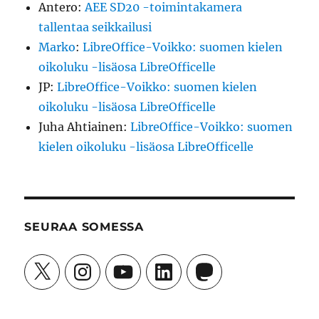
Antero
:
AEE SD20 -toimintakamera
tallentaa seikkailusi
Marko
:
LibreOffice-Voikko: suomen kielen
oikoluku -lisäosa LibreOfficelle
JP
:
LibreOffice-Voikko: suomen kielen
oikoluku -lisäosa LibreOfficelle
Juha Ahtiainen
:
LibreOffice-Voikko: suomen
kielen oikoluku -lisäosa LibreOfficelle
SEURAA SOMESSA
X
Instagram
YouTube
LinkedIn
Mastodon