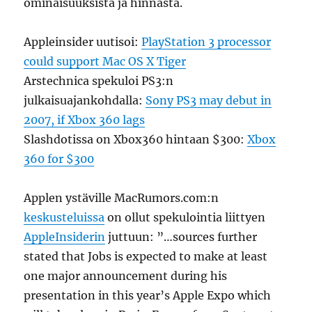
ominaisuuksista ja hinnasta.
Appleinsider uutisoi:
PlayStation 3 processor
could support Mac OS X Tiger
Arstechnica spekuloi PS3:n
julkaisuajankohdalla:
Sony PS3 may debut in
2007, if Xbox 360 lags
Slashdotissa on Xbox360 hintaan $300:
Xbox
360 for $300
Applen ystäville MacRumors.com:n
keskusteluissa
on ollut spekulointia liittyen
AppleInsiderin
juttuun: ”…sources further
stated that Jobs is expected to make at least
one major announcement during his
presentation in this year’s Apple Expo which