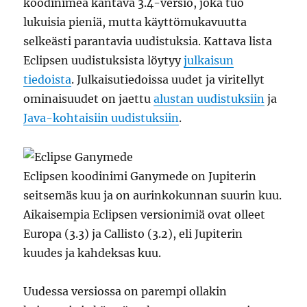
koodinimeä kantava 3.4-versio, joka tuo
lukuisia pieniä, mutta käyttömukavuutta
selkeästi parantavia uudistuksia. Kattava lista
Eclipsen uudistuksista löytyy
julkaisun
tiedoista
. Julkaisutiedoissa uudet ja viritellyt
ominaisuudet on jaettu
alustan uudistuksiin
ja
Java-kohtaisiin uudistuksiin
.
Eclipsen koodinimi Ganymede on Jupiterin
seitsemäs kuu ja on aurinkokunnan suurin kuu.
Aikaisempia Eclipsen versionimiä ovat olleet
Europa (3.3) ja Callisto (3.2), eli Jupiterin
kuudes ja kahdeksas kuu.
Uudessa versiossa on parempi ollakin