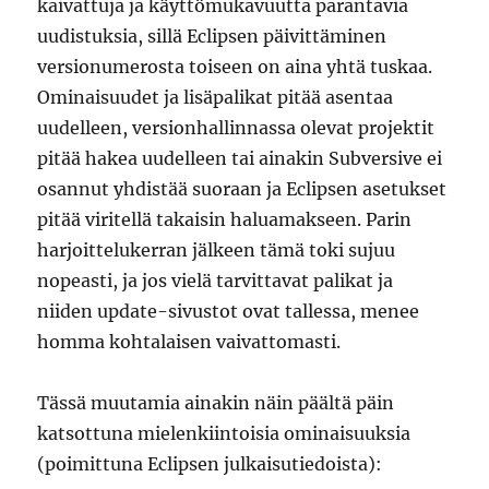
kaivattuja ja käyttömukavuutta parantavia
uudistuksia, sillä Eclipsen päivittäminen
versionumerosta toiseen on aina yhtä tuskaa.
Ominaisuudet ja lisäpalikat pitää asentaa
uudelleen, versionhallinnassa olevat projektit
pitää hakea uudelleen tai ainakin Subversive ei
osannut yhdistää suoraan ja Eclipsen asetukset
pitää viritellä takaisin haluamakseen. Parin
harjoittelukerran jälkeen tämä toki sujuu
nopeasti, ja jos vielä tarvittavat palikat ja
niiden update-sivustot ovat tallessa, menee
homma kohtalaisen vaivattomasti.
Tässä muutamia ainakin näin päältä päin
katsottuna mielenkiintoisia ominaisuuksia
(poimittuna Eclipsen julkaisutiedoista):