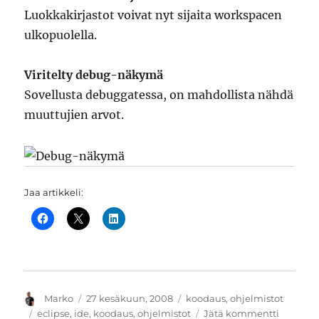
Luokkakirjastot voivat nyt sijaita workspacen
ulkopuolella.
Viritelty debug-näkymä
Sovellusta debuggatessa, on mahdollista nähdä
muuttujien arvot.
Jaa artikkeli:
Kirjoittaja
Julkaistu
Kategoriat
Marko
27 kesäkuun, 2008
koodaus
,
ohjelmistot
Avainsanat
artikkeli
eclipse
,
ide
,
koodaus
,
ohjelmistot
Jätä kommentti