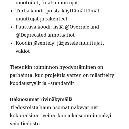
muotoilut, final-muuttujat
Turha koodi: poista käyttämättömät
muuttujat ja rakenteet
Puuttuva koodi: lisää @Override and
@Deprecated annotaatiot
Koodin jäsentely: järjestele muuttujat,
vakiot
Tietenkin toiminnon hyödyntäminen on
parhainta, kun projektia varten on määritelty
koodaustyylit ja -standardit.
Hakuosumat rivinäkymällä
Tiedostoista haun osumat näkyvät nyt
kokonaisina riveinä, kun aikaisemmin näkyi
vain tiedosto.