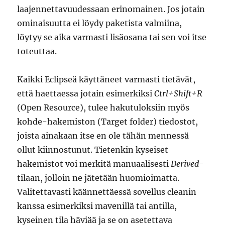
laajennettavuudessaan erinomainen. Jos jotain
ominaisuutta ei löydy paketista valmiina,
löytyy se aika varmasti lisäosana tai sen voi itse
toteuttaa.
Kaikki Eclipseä käyttäneet varmasti tietävät,
että haettaessa jotain esimerkiksi
Ctrl+Shift+R
(Open Resource), tulee hakutuloksiin myös
kohde-hakemiston (Target folder) tiedostot,
joista ainakaan itse en ole tähän mennessä
ollut kiinnostunut. Tietenkin kyseiset
hakemistot voi merkitä manuaalisesti
Derived
-
tilaan, jolloin ne jätetään huomioimatta.
Valitettavasti käännettäessä sovellus cleanin
kanssa esimerkiksi mavenillä tai antilla,
kyseinen tila häviää ja se on asetettava