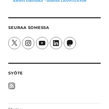
kielen oikoluku -lisäosa LibreOfficelle
SEURAA SOMESSA
X
Instagram
YouTube
LinkedIn
Mastodon
SYÖTE