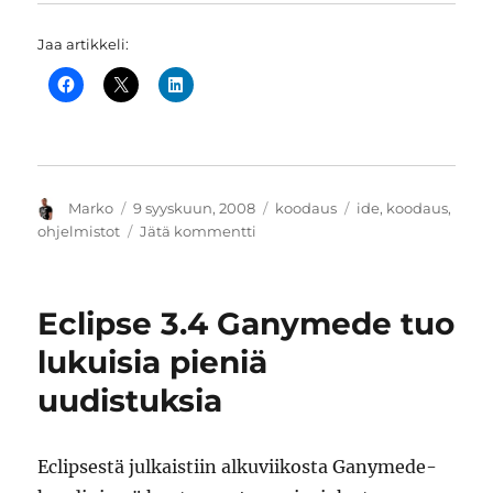
Jaa artikkeli:
Kirjoittaja
Julkaistu
Kategoriat
Avainsanat
Marko
9 syyskuun, 2008
koodaus
ide
,
koodaus
,
artikkeliin
ohjelmistot
Jätä kommentti
Eclipse:
jätä
target-
Eclipse 3.4 Ganymede tuo
hakemistot
huomioimatta
lukuisia pieniä
Monkey-
uudistuksia
skriptillä
Eclipsestä julkaistiin alkuviikosta Ganymede-