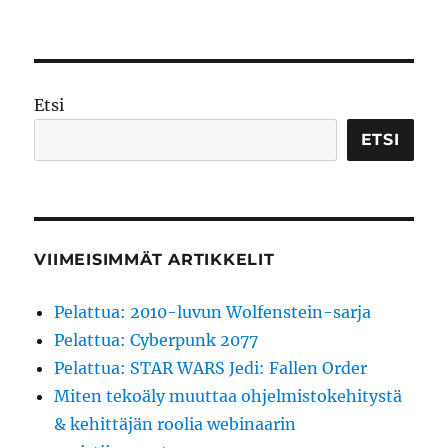
Eclipse
3.4
Ganyme
tuo
lukuisia
Etsi
pieniä
uudistuk
ETSI
VIIMEISIMMÄT ARTIKKELIT
Pelattua: 2010-luvun Wolfenstein-sarja
Pelattua: Cyberpunk 2077
Pelattua: STAR WARS Jedi: Fallen Order
Miten tekoäly muuttaa ohjelmistokehitystä
& kehittäjän roolia webinaarin