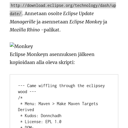
http://download.eclipse.org/technology/dash/up
. Annetaan osoite
Eclipse Update
date/
Managerille
ja asennetaan
Eclipse Monkey
ja
Mozilla Rhino
-palikat.
Eclipse Monkeyn asennuksen jälkeen
kopioidaan alla oleva skripti:
--- Came wiffling through the eclipsey 
wood ---

/*

 * Menu: Maven > Make Maven Targets 
Derived

 * Kudos: Donnchadh

 * License: EPL 1.0

 * DOM: 