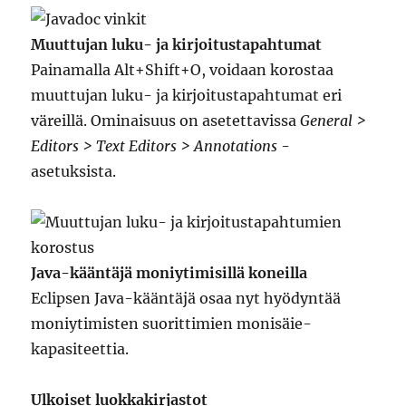
Muuttujan luku- ja kirjoitustapahtumat
Painamalla Alt+Shift+O, voidaan korostaa
muuttujan luku- ja kirjoitustapahtumat eri
väreillä. Ominaisuus on asetettavissa
General >
Editors > Text Editors > Annotations
-
asetuksista.
Java-kääntäjä moniytimisillä koneilla
Eclipsen Java-kääntäjä osaa nyt hyödyntää
moniytimisten suorittimien monisäie-
kapasiteettia.
Ulkoiset luokkakirjastot