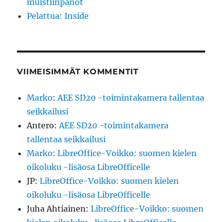
muistiinpanot
Pelattua: Inside
VIIMEISIMMÄT KOMMENTIT
Marko
:
AEE SD20 -toimintakamera tallentaa
seikkailusi
Antero
:
AEE SD20 -toimintakamera
tallentaa seikkailusi
Marko
:
LibreOffice-Voikko: suomen kielen
oikoluku -lisäosa LibreOfficelle
JP
:
LibreOffice-Voikko: suomen kielen
oikoluku -lisäosa LibreOfficelle
Juha Ahtiainen
:
LibreOffice-Voikko: suomen