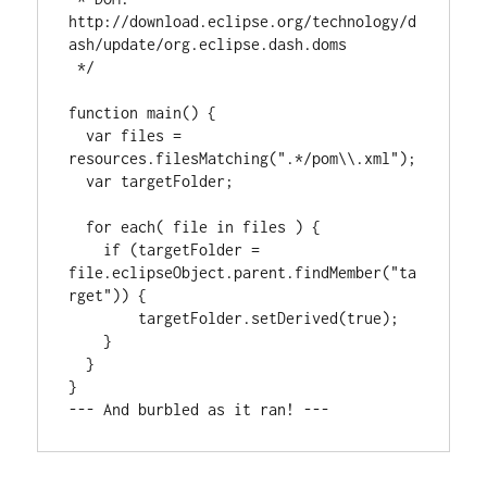
http://download.eclipse.org/technology/d
ash/update/org.eclipse.dash.doms

 */

function main() {

  var files = 
resources.filesMatching(".*/pom\\.xml");

  var targetFolder;

  for each( file in files ) {

    if (targetFolder = 
file.eclipseObject.parent.findMember("ta
rget")) {

    	targetFolder.setDerived(true);

    }

  }

}
