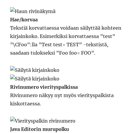
Hae/korvaa
Tekstiä korvattaessa voidaan säilyttää kohteen
kirjainkoko. Esimerkiksi korvattaessa ”test”
”\CFoo”:lla ”Test test= TEST” -tekstistä,
saadaan tulokseksi ”Foo foo= FOO”.
Rivinumero vierityspalkissa
Rivinumero näkyy nyt myös vierityspalkista
kiskottaessa.
Java Editorin murupolku