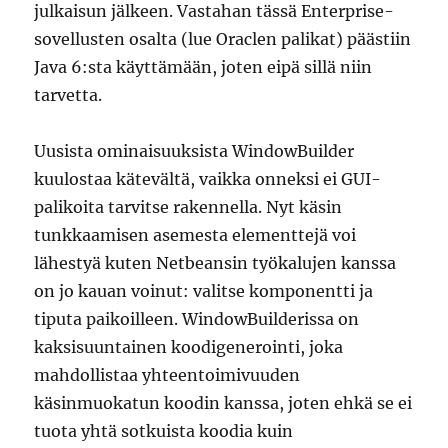
julkaisun jälkeen. Vastahan tässä Enterprise-
sovellusten osalta (lue Oraclen palikat) päästiin
Java 6:sta käyttämään, joten eipä sillä niin
tarvetta.
Uusista ominaisuuksista WindowBuilder
kuulostaa kätevältä, vaikka onneksi ei GUI-
palikoita tarvitse rakennella. Nyt käsin
tunkkaamisen asemesta elementtejä voi
lähestyä kuten Netbeansin työkalujen kanssa
on jo kauan voinut: valitse komponentti ja
tiputa paikoilleen. WindowBuilderissa on
kaksisuuntainen koodigenerointi, joka
mahdollistaa yhteentoimivuuden
käsinmuokatun koodin kanssa, joten ehkä se ei
tuota yhtä sotkuista koodia kuin