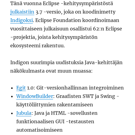
Tänä vuonna Eclipse -kehitysympäristöstä
julkaistiin
3.7 -versio, joka on koodinimetty
Indigoksi
. Eclipse Foundation koordinoimaan
vuosittaiseen julkaisuun osallistui 62:n Eclipse
-projektia, joista kehitysympäristön
ekosysteemi rakentuu.
Indigon suurimpia uudistuksia Java-kehittäjän
näkökulmasta ovat muun muassa:
Egit
1.0: Git-versionhallinnan integroiminen
WindowBuilder
: Graafisten SWT ja Swing -
käyttöliittymien rakentamiseen
Jubula
: Java ja HTML -sovellusten
funktionaalisen GUI -testausten
automatisoimiseen