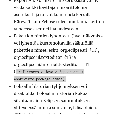
Export All: Formatterin asetuksista voi nyt
viedä kaikki käyttäjän määrittelemä
asetukset, ja ne voidaan tuoda kerralla.
Kätevää, kun Eclipse tulee muutamia kertoja
vuodessa asennettua uudestaan.
Pakettien nimien lyhenteet: Java-näkymissä
voi lyhentää kustomoitavilla säännöillä
pakettien nimet. esim. org.eclipse.ui={UI},
org.eclipse.ui.texteditor={T} ja
org.eclipse.ui.internal.texteditor=[iT].
(
Preferences > Java > Appearance >
Abbreviate package names)
Lokaalin historian tyhjennyksen voi
disabloida: Lokaalin historian kokoa
siivotaan aina Eclipsen sammutuksen
yhteydessä, mutta sen voi nyt disabloida.