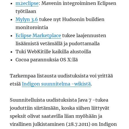
m2eclipse
: Mavenin integroiminen Eclipsen
työtilaan
Mylyn 3.6
tukee nyt Hudsonin buildien
monitorointia
Eclipse Marketplace
tukee laajennusten
lisäämistä vetämällä ja pudottamalla
Tuki WebKitille kaikilla alustoilla
Cocoa parannuksia OS X:llä
Tarkempaa listausta uudistuksista voi yrittää
etsiä
Indigon suunnitelma -wikistä
.
Suunnitelluista uudistuksista Java 7 -tukea
jouduttiin siirtämään, koska siihen liittyvät
speksit olivat saatavilla liian myöhään ja
virallinen julkistaminen (28.7.2011) on Indigon