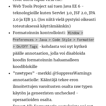
Web Tools Project sai tuen Java EE 6 -
teknologioille kuten Servlet 3.0, JSF 2.0, JPA
2.0 ja EJB 3.1. (Jos niitä vielä pystyisi oikeasti
toteutuksessä käyttämäänkin)
Formatoinnin kontrollointi:
Window >
Preferences > Java > Code Style > Formatter
-kohdasta voi nyt kytkeä
> On/Off Tags
päälle annotaation, jolla voi disabloida
koodin formatoinnin haluamalleen
koodiblokille
”rawtypes” -merkki @SuppressWarnings
annotaatiolle: Kääntäjä tekee eron
ilmoitettujen varoitusten osalta raw typen
käytön ja geneeristen unchecked -
operaatioiden osalta.