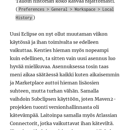
Tällöin historian koko kasvaa rajattomasti.
(
Preferences > General > Workspace > Local
)
History
Uusi Eclipse on nyt ollut muutaman viikon
käytössä ja ihan toimivalta se edelleen
vaikuttaa. Kenties hieman myös nopeampi
kuin edellinen, ta sitten vain uusi asennus luo
hyvää mielikuvaa. Asennuksessa tosin taas
meni aikaa säätäessä kaikki kuten aikaisemmin
ja Marketplace auttoi hieman lisäosien
suhteen, mutta turhan vähän. Samalla
vaihdoin Subclipsen käyttöön, joten Maven2-
projekien tuonti versionhallinnasta oli
kätevämpää. Laitoinpa samalla myös Atlassian
Connectorit, jotka vaikuttavat ihan käteviltä.