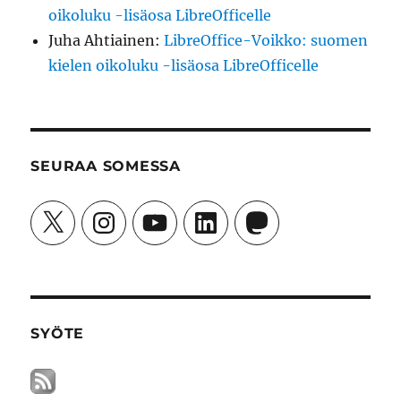
oikoluku -lisäosa LibreOfficelle
Juha Ahtiainen
:
LibreOffice-Voikko: suomen
kielen oikoluku -lisäosa LibreOfficelle
SEURAA SOMESSA
X
Instagram
YouTube
LinkedIn
Mastodon
SYÖTE