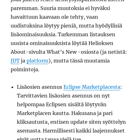
paremman. Suuria muutoksia ei hyväksi
havaittuun kaavaan ole tehty, vaan
uudistuksina löytyy pieniä, mutta hyödyllisiä
lisäominaisuuksia. Tarkemman listauksen
uusista ominaisuuksista löytää Helioksen
About-sivulta What’s New -osiosta (ja netistä:
JDT
ja
platform
), mutta tässä muutamia
poimintoja.
Lisäosien asennus
Eclipse Marketplacesta
:
Tarvittavien lisäosien asennus on nyt
helpompaa Eclipsen sisältä löytyvän
Marketplacen kautta. Hakusana ja pari
kliksautusta, entisen update siten syöttelyn
asemasta. Harmillisesti kaikki laajennukset
eivät uutta tapaa vielä tue.