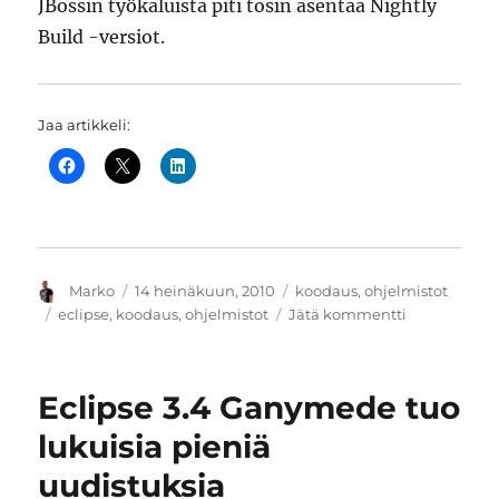
JBossin työkaluista piti tosin asentaa Nightly
Build -versiot.
Jaa artikkeli:
Kirjoittaja
Julkaistu
Kategoriat
Marko
14 heinäkuun, 2010
koodaus
,
ohjelmistot
Avainsanat
artikkeliin
eclipse
,
koodaus
,
ohjelmistot
Jätä kommentti
Eclipse
3.6
Helioksen
Eclipse 3.4 Ganymede tuo
myötä
kehitysympä
lukuisia pieniä
on
uudistuksia
taas