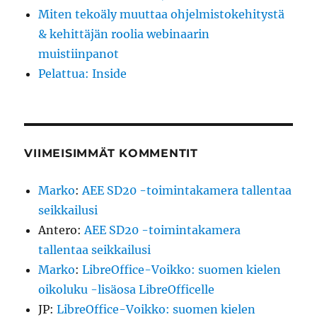
Miten tekoäly muuttaa ohjelmistokehitystä
& kehittäjän roolia webinaarin
muistiinpanot
Pelattua: Inside
VIIMEISIMMÄT KOMMENTIT
Marko
:
AEE SD20 -toimintakamera tallentaa
seikkailusi
Antero
:
AEE SD20 -toimintakamera
tallentaa seikkailusi
Marko
:
LibreOffice-Voikko: suomen kielen
oikoluku -lisäosa LibreOfficelle
JP
:
LibreOffice-Voikko: suomen kielen