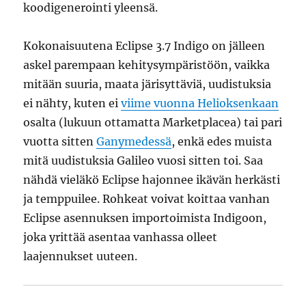
koodigenerointi yleensä.
Kokonaisuutena Eclipse 3.7 Indigo on jälleen
askel parempaan kehitysympäristöön, vaikka
mitään suuria, maata järisyttäviä, uudistuksia
ei nähty, kuten ei
viime vuonna Helioksenkaan
osalta (lukuun ottamatta Marketplacea) tai pari
vuotta sitten
Ganymedessä
, enkä edes muista
mitä uudistuksia Galileo vuosi sitten toi. Saa
nähdä vieläkö Eclipse hajonnee ikävän herkästi
ja temppuilee. Rohkeat voivat koittaa vanhan
Eclipse asennuksen importoimista Indigoon,
joka yrittää asentaa vanhassa olleet
laajennukset uuteen.