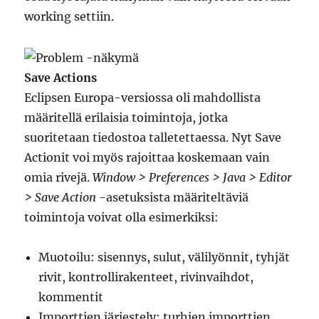
working settiin.
Save Actions
Eclipsen Europa-versiossa oli mahdollista
määritellä erilaisia toimintoja, jotka
suoritetaan tiedostoa talletettaessa. Nyt Save
Actionit voi myös rajoittaa koskemaan vain
omia rivejä.
Window > Preferences > Java > Editor
> Save Action
-asetuksista määriteltäviä
toimintoja voivat olla esimerkiksi:
Muotoilu: sisennys, sulut, välilyönnit, tyhjät
rivit, kontrollirakenteet, rivinvaihdot,
kommentit
Importtien järjestely: turhien importtien