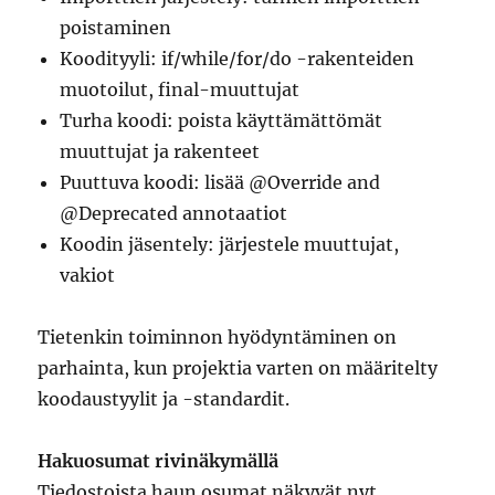
poistaminen
Koodityyli: if/while/for/do -rakenteiden
muotoilut, final-muuttujat
Turha koodi: poista käyttämättömät
muuttujat ja rakenteet
Puuttuva koodi: lisää @Override and
@Deprecated annotaatiot
Koodin jäsentely: järjestele muuttujat,
vakiot
Tietenkin toiminnon hyödyntäminen on
parhainta, kun projektia varten on määritelty
koodaustyylit ja -standardit.
Hakuosumat rivinäkymällä
Tiedostoista haun osumat näkyvät nyt