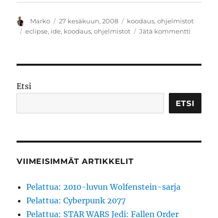
Kirjoittaja
Julkaistu
Kategoriat
Marko
27 kesäkuun, 2008
koodaus
,
ohjelmistot
Avainsanat
artikkeli
eclipse
,
ide
,
koodaus
,
ohjelmistot
Jätä kommentti
Eclipse
3.4
Ganyme
tuo
lukuisia
Etsi
pieniä
uudistuk
ETSI
VIIMEISIMMÄT ARTIKKELIT
Pelattua: 2010-luvun Wolfenstein-sarja
Pelattua: Cyberpunk 2077
Pelattua: STAR WARS Jedi: Fallen Order