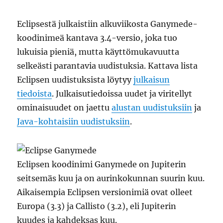
parempi
Eclipsestä julkaistiin alkuviikosta Ganymede-
koodinimeä kantava 3.4-versio, joka tuo
lukuisia pieniä, mutta käyttömukavuutta
selkeästi parantavia uudistuksia. Kattava lista
Eclipsen uudistuksista löytyy
julkaisun
tiedoista
. Julkaisutiedoissa uudet ja viritellyt
ominaisuudet on jaettu
alustan uudistuksiin
ja
Java-kohtaisiin uudistuksiin
.
Eclipsen koodinimi Ganymede on Jupiterin
seitsemäs kuu ja on aurinkokunnan suurin kuu.
Aikaisempia Eclipsen versionimiä ovat olleet
Europa (3.3) ja Callisto (3.2), eli Jupiterin
kuudes ja kahdeksas kuu.