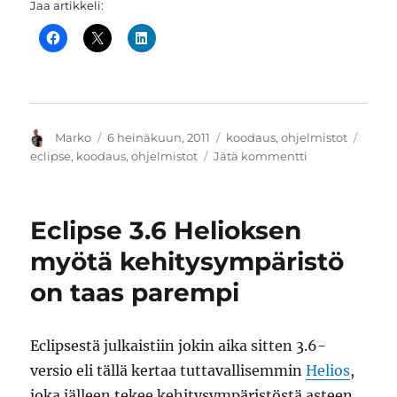
Jaa artikkeli:
Kirjoittaja
Julkaistu
Kategoriat
Avain
Marko
6 heinäkuun, 2011
koodaus
,
ohjelmistot
artikkeliin
eclipse
,
koodaus
,
ohjelmistot
Jätä kommentti
Eclipse
3.7
Indigo
Eclipse 3.6 Helioksen
on
askel
myötä kehitysympäristö
parempaan
on taas parempi
Eclipsestä julkaistiin jokin aika sitten 3.6-
versio eli tällä kertaa tuttavallisemmin
Helios
,
joka jälleen tekee kehitysympäristöstä asteen