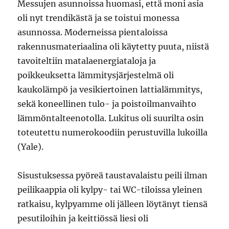
Messujen asunnoissa huomasi, että moni asia
oli nyt trendikästä ja se toistui monessa
asunnossa. Moderneissa pientaloissa
rakennusmateriaalina oli käytetty puuta, niistä
tavoiteltiin matalaenergiataloja ja
poikkeuksetta lämmitysjärjestelmä oli
kaukolämpö ja vesikiertoinen lattialämmitys,
sekä koneellinen tulo- ja poistoilmanvaihto
lämmöntalteenotolla. Lukitus oli suurilta osin
toteutettu numerokoodiin perustuvilla lukoilla
(Yale).
Sisustuksessa pyöreä taustavalaistu peili ilman
peilikaappia oli kylpy- tai WC-tiloissa yleinen
ratkaisu, kylpyamme oli jälleen löytänyt tiensä
pesutiloihin ja keittiössä liesi oli