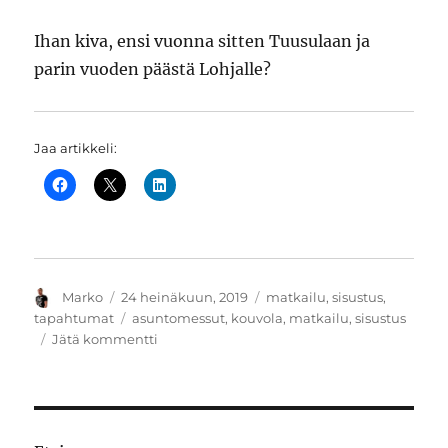
Ihan kiva, ensi vuonna sitten Tuusulaan ja
parin vuoden päästä Lohjalle?
Jaa artikkeli:
Kirjoittaja
Julkaistu
Kategoriat
Marko
24 heinäkuun, 2019
matkailu
,
sisustus
,
Avainsanat
tapahtumat
asuntomessut
,
kouvola
,
matkailu
,
sisustus
artikkeliin
Jätä kommentti
Asumisratkaisuja
ja
sisustusta
Asuntomessuilla
Kouvolassa