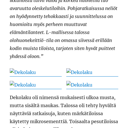
ikkunoista tulvii valoa ja korkea huonetila tuo
avaruutta oleskelutiloihin. Pohjaratkaisussa neliöt
on hyödynnetty tehokkaasti ja suunnittelussa on
huomioitu myös perheen muuttuvat
elämäntilanteet. L-mallisessa talossa
olohuonekeittiö-tila on omassa siivessä erillään
kodin muista tiloista, tarjoten siten hyvät puitteet
yhdessä oloon.”
Dekolaku oli nimensä mukaisesti ulkoa musta,
mutta sisältä maukas. Talossa oli tehty hyvältä
näyttäviä ratkaisuja, kuten märkätiloissa
käytetty mikrosementtiä. Toisaalta pesutiloissa