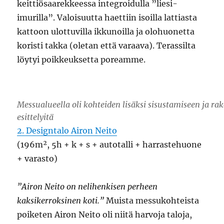
keittiösaarekkeessa integroidulla ”liesi-
imurilla”. Valoisuutta haettiin isoilla lattiasta
kattoon ulottuvilla ikkunoilla ja olohuonetta
koristi takka (oletan että varaava). Terassilta
löytyi poikkeuksetta poreamme.
Messualueella oli kohteiden lisäksi sisustamiseen ja rak
esittelyitä
2. Designtalo Airon Neito
(196m², 5h + k + s + autotalli + harrastehuone
+ varasto)
”Airon Neito on nelihenkisen perheen
kaksikerroksinen koti.”
Muista messukohteista
poiketen Airon Neito oli niitä harvoja taloja,