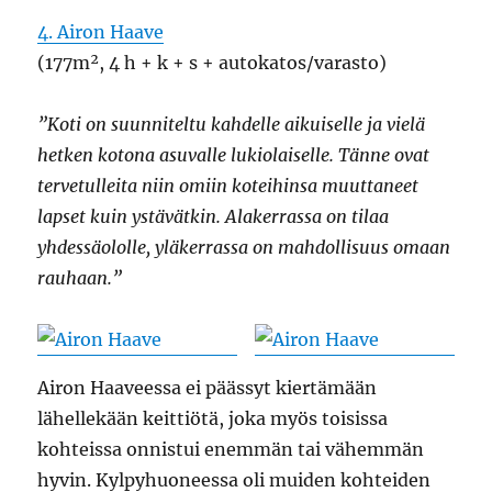
4. Airon Haave
(177m², 4 h + k + s + autokatos/varasto)
”Koti on suunniteltu kahdelle aikuiselle ja vielä
hetken kotona asuvalle lukiolaiselle. Tänne ovat
tervetulleita niin omiin koteihinsa muuttaneet
lapset kuin ystävätkin. Alakerrassa on tilaa
yhdessäololle, yläkerrassa on mahdollisuus omaan
rauhaan.”
Airon Haaveessa ei päässyt kiertämään
lähellekään keittiötä, joka myös toisissa
kohteissa onnistui enemmän tai vähemmän
hyvin. Kylpyhuoneessa oli muiden kohteiden