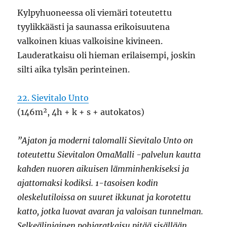
Kylpyhuoneessa oli viemäri toteutettu
tyylikkäästi ja saunassa erikoisuutena
valkoinen kiuas valkoisine kivineen.
Lauderatkaisu oli hieman erilaisempi, joskin
silti aika tylsän perinteinen.
22. Sievitalo Unto
(146m², 4h + k + s + autokatos)
”Ajaton ja moderni talomalli Sievitalo Unto on
toteutettu Sievitalon OmaMalli -palvelun kautta
kahden nuoren aikuisen lämminhenkiseksi ja
ajattomaksi kodiksi. 1-tasoisen kodin
oleskelutiloissa on suuret ikkunat ja korotettu
katto, jotka luovat avaran ja valoisan tunnelman.
Selkeälinjainen pohjaratkaisu pitää sisällään