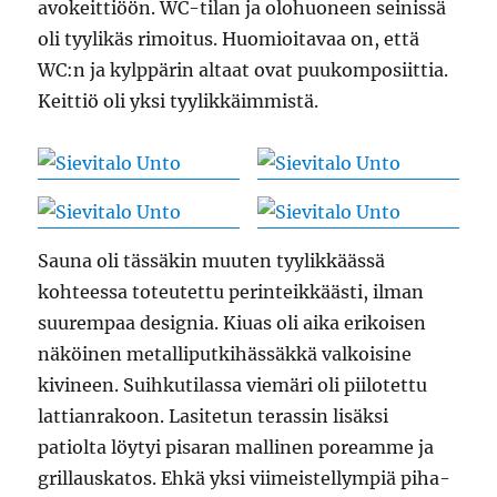
avokeittiöön. WC-tilan ja olohuoneen seinissä
oli tyylikäs rimoitus. Huomioitavaa on, että
WC:n ja kylppärin altaat ovat puukomposiittia.
Keittiö oli yksi tyylikkäimmistä.
Sauna oli tässäkin muuten tyylikkäässä
kohteessa toteutettu perinteikkäästi, ilman
suurempaa designia. Kiuas oli aika erikoisen
näköinen metalliputkihässäkkä valkoisine
kivineen. Suihkutilassa viemäri oli piilotettu
lattianrakoon. Lasitetun terassin lisäksi
patiolta löytyi pisaran mallinen poreamme ja
grillauskatos. Ehkä yksi viimeistellympiä piha-