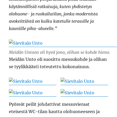
käytännöllisiä ratkaisuja, kuten yhdistetyn
olohuone- ja ruokailutilan, jonka modernista
avokeittiöstä on kulku katetulle terassille ja
kauniille piha-alueelle.”
Meidän Untoon oli hyvä jono, olihan se kohde hieno.
Meidän Unto oli suosittu messukohde ja olihan
se tyylikkäästi toteutettu kokonaisuus.
Pyöreät peilit johdattivat messuvieraat
eteisestä WC-tilan kautta olohuoneeseen ja