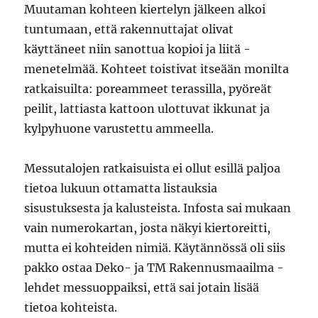
Muutaman kohteen kiertelyn jälkeen alkoi
tuntumaan, että rakennuttajat olivat
käyttäneet niin sanottua kopioi ja liitä -
menetelmää. Kohteet toistivat itseään monilta
ratkaisuilta: poreammeet terassilla, pyöreät
peilit, lattiasta kattoon ulottuvat ikkunat ja
kylpyhuone varustettu ammeella.
Messutalojen ratkaisuista ei ollut esillä paljoa
tietoa lukuun ottamatta listauksia
sisustuksesta ja kalusteista. Infosta sai mukaan
vain numerokartan, josta näkyi kiertoreitti,
mutta ei kohteiden nimiä. Käytännössä oli siis
pakko ostaa Deko- ja TM Rakennusmaailma -
lehdet messuoppaiksi, että sai jotain lisää
tietoa kohteista.