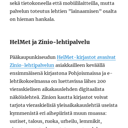
sekä tietokoneella että mobiililaitteilla, mutta
palvelun toteutus lehtien ”lainaamisen” osalta
on hieman hankala.
HelMet ja Zinio-lehtipalvelu
Pääkaupunkiseudun
HelMet-kirjastot avasivat
Zinio-lehtipalvelun
asiakkailleen keväällä
ensimmäisenä kirjastona Pohjoismaissa ja e-
lehtikokoelmassa on luettavissa lähes 200
vieraskielisen aikakauslehden digitaalista
näköislehteä. Zinion kautta kirjastot voivat
tarjota vieraskielisiä yleisaikakauslehtiä useista
kymmenistä eri aihepiiristä muun muassa:
uutiset, talous, ruoka, urheilu, lemmikit,