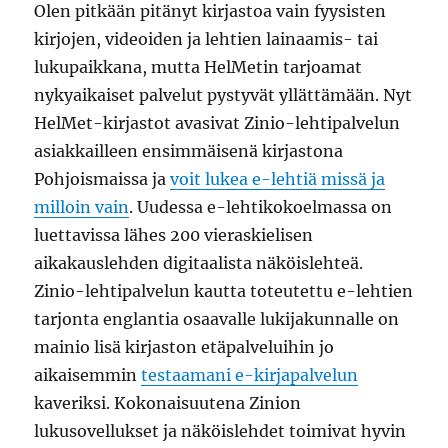
Olen pitkään pitänyt kirjastoa vain fyysisten
kirjojen, videoiden ja lehtien lainaamis- tai
lukupaikkana, mutta HelMetin tarjoamat
nykyaikaiset palvelut pystyvät yllättämään. Nyt
HelMet-kirjastot avasivat Zinio-lehtipalvelun
asiakkailleen ensimmäisenä kirjastona
Pohjoismaissa ja
voit lukea e-lehtiä missä ja
milloin vain
. Uudessa e-lehtikokoelmassa on
luettavissa lähes 200 vieraskielisen
aikakauslehden digitaalista näköislehteä.
Zinio-lehtipalvelun kautta toteutettu e-lehtien
tarjonta englantia osaavalle lukijakunnalle on
mainio lisä kirjaston etäpalveluihin jo
aikaisemmin
testaamani e-kirjapalvelun
kaveriksi. Kokonaisuutena Zinion
lukusovellukset ja näköislehdet toimivat hyvin