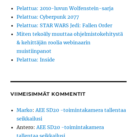
Pelattua: 2010-luvun Wolfenstein-sarja
Pelattua: Cyberpunk 2077
Pelattua: STAR WARS Jedi: Fallen Order
Miten tekoäly muuttaa ohjelmistokehitystä
& kehittäjän roolia webinaarin
muistiinpanot
Pelattua: Inside
VIIMEISIMMÄT KOMMENTIT
Marko
:
AEE SD20 -toimintakamera tallentaa
seikkailusi
Antero
:
AEE SD20 -toimintakamera
tallentaa seikkailusi