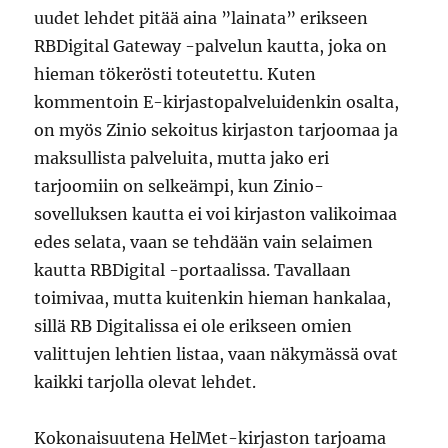
uudet lehdet pitää aina ”lainata” erikseen
RBDigital Gateway -palvelun kautta, joka on
hieman tökerösti toteutettu. Kuten
kommentoin E-kirjastopalveluidenkin osalta,
on myös Zinio sekoitus kirjaston tarjoomaa ja
maksullista palveluita, mutta jako eri
tarjoomiin on selkeämpi, kun Zinio-
sovelluksen kautta ei voi kirjaston valikoimaa
edes selata, vaan se tehdään vain selaimen
kautta RBDigital -portaalissa. Tavallaan
toimivaa, mutta kuitenkin hieman hankalaa,
sillä RB Digitalissa ei ole erikseen omien
valittujen lehtien listaa, vaan näkymässä ovat
kaikki tarjolla olevat lehdet.
Kokonaisuutena HelMet-kirjaston tarjoama