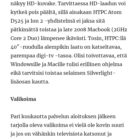
näkyy HD-kuvake. Tarvittaessa HD-laadun voi
kytkeä pois päältä, sillä ainakaan HTPC Atom
D525 ja Ion 2 -yhdistelmä ei jaksa sitä
pätkimättä toistaa ja late 2008 Macbook (2GHz
Core 2 Duo) lämpenee ikävästi. Tosin, HTPC:llä
40″-ruudulla alempikin laatu on katseltavaa,
parempaa digi-tv -tasoa. Olisi toivottavaa, että
Windowsille ja Macille tulisi erillinen ohjelma
eikä tarvitsisi toistaa selaimen Silverlight-
lisäosan kautta.
Valikoima
Pari kuukautta palvelun aloituksen jälkeen
tarjolla oleva valikoima ei vielä ole kovin suuri
ja jos on vähänkin televisiota katsonut ja