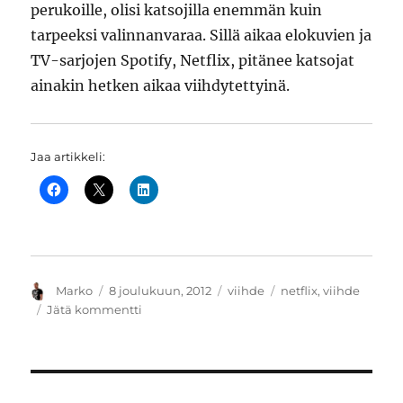
perukoille, olisi katsojilla enemmän kuin
tarpeeksi valinnanvaraa. Sillä aikaa elokuvien ja
TV-sarjojen Spotify, Netflix, pitänee katsojat
ainakin hetken aikaa viihdytettyinä.
Jaa artikkeli:
Kirjoittaja
Julkaistu
Kategoriat
Avainsanat
Marko
8 joulukuun, 2012
viihde
netflix
,
viihde
artikkeliin
Jätä kommentti
Netflix
täyttää
laitteet
viihteellä