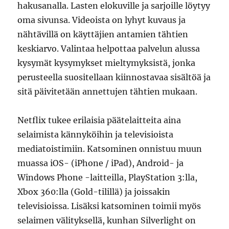
hakusanalla. Lasten elokuville ja sarjoille löytyy
oma sivunsa. Videoista on lyhyt kuvaus ja
nähtävillä on käyttäjien antamien tähtien
keskiarvo. Valintaa helpottaa palvelun alussa
kysymät kysymykset mieltymyksistä, jonka
perusteella suositellaan kiinnostavaa sisältöä ja
sitä päivitetään annettujen tähtien mukaan.
Netflix tukee erilaisia päätelaitteita aina
selaimista kännyköihin ja televisioista
mediatoistimiin. Katsominen onnistuu muun
muassa iOS- (iPhone / iPad), Android- ja
Windows Phone -laitteilla, PlayStation 3:lla,
Xbox 360:lla (Gold-tilillä) ja joissakin
televisioissa. Lisäksi katsominen toimii myös
selaimen välityksellä, kunhan Silverlight on