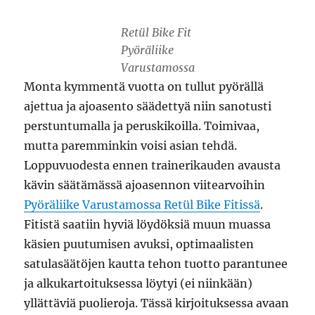
Retül Bike Fit
Pyöräliike
Varustamossa
Monta kymmentä vuotta on tullut pyörällä
ajettua ja ajoasento säädettyä niin sanotusti
perstuntumalla ja peruskikoilla. Toimivaa,
mutta paremminkin voisi asian tehdä.
Loppuvuodesta ennen trainerikauden avausta
kävin säätämässä ajoasennon viitearvoihin
Pyöräliike Varustamossa Retül Bike Fitissä
.
Fitistä saatiin hyviä löydöksiä muun muassa
käsien puutumisen avuksi, optimaalisten
satulasäätöjen kautta tehon tuotto parantunee
ja alkukartoituksessa löytyi (ei niinkään)
yllättäviä puolieroja. Tässä kirjoituksessa avaan