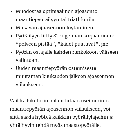
Muodostaa optimaalinen ajoasento
maantiepyöräilyyn tai triathloniin.
Mukavan ajoasennon löytäminen.
Pyöräilyyn liittyvä ongelman korjaaminen:
”polveen pistää”, ”kädet puutuvat”, jne.
Pyörän ostajalle kahden runkokoon väliseen
valintaan.
Uuden maantiepyörän ostamisesta
muutaman kuukauden jälkeen ajoasennon
viilaukseen.
Vaikka bikefitiin hakeudutaan useimmiten
maantiepyörän ajoasennon viilaukseen, voi
siitä saada hyötyä kaikkiin pyöräilylajeihin ja
yhtä hyvin tehdä myös maastopyörälle.