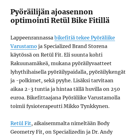
Pyöräilijän ajoasennon
optimointi Retül Bike Fitillä
Lappeenrannassa
bikefitiä tekee Pyöräliike
Varustamo
ja Specialized Brand Storena
käytössä on Retül Fit. Eli suunta kohti
Rakuunamäkeä, mukana pyöräilyvaatteet
lyhythihaisella pyöräilypaidalla, pyöräilykengät
ja -polkimet, sekä pyyhe. Lisäksi tarvitaan
aikaa 2-3 tuntia ja hintaa tällä huvilla on 250
euroa. Bikefittaajana Pyöräliike Varustamolla
toimii fysioterapeutti Mikko Tynkkynen.
Retül Fit
, aikaisemmalta nimeltään Body
Geometry Fit, on Specializedin ja Dr. Andy