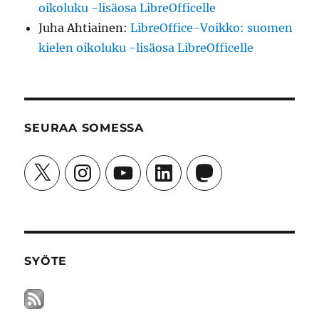
oikoluku -lisäosa LibreOfficelle
Juha Ahtiainen
:
LibreOffice-Voikko: suomen
kielen oikoluku -lisäosa LibreOfficelle
SEURAA SOMESSA
X
Instagram
YouTube
LinkedIn
Mastodon
SYÖTE