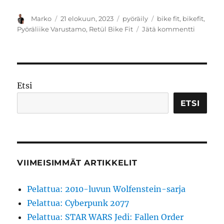
Kirjoittaja
Julkaistu
Kategoriat
Avainsanat
Marko
21 elokuun, 2023
pyöräily
bike fit
,
bikefit
,
artikkeli
Pyöräliike Varustamo
,
Retül Bike Fit
Jätä kommentti
Ajoasent
kuntoon
Retül
Bike
Fitillä
Etsi
ETSI
VIIMEISIMMÄT ARTIKKELIT
Pelattua: 2010-luvun Wolfenstein-sarja
Pelattua: Cyberpunk 2077
Pelattua: STAR WARS Jedi: Fallen Order