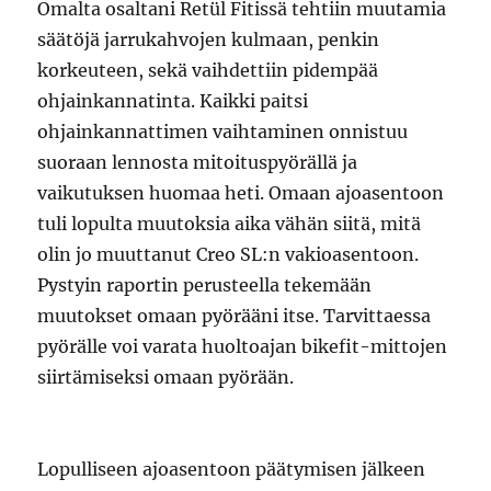
Omalta osaltani Retül Fitissä tehtiin muutamia
säätöjä jarrukahvojen kulmaan, penkin
korkeuteen, sekä vaihdettiin pidempää
ohjainkannatinta. Kaikki paitsi
ohjainkannattimen vaihtaminen onnistuu
suoraan lennosta mitoituspyörällä ja
vaikutuksen huomaa heti. Omaan ajoasentoon
tuli lopulta muutoksia aika vähän siitä, mitä
olin jo muuttanut Creo SL:n vakioasentoon.
Pystyin raportin perusteella tekemään
muutokset omaan pyörääni itse. Tarvittaessa
pyörälle voi varata huoltoajan bikefit-mittojen
siirtämiseksi omaan pyörään.
Lopulliseen ajoasentoon päätymisen jälkeen