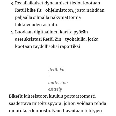
Reaaliaikaiset dynaamiset tiedot kootaan
Retül bike fit -ohjelmistoon, josta nähdään
paljaalla silmällä näkymättömiä
liikkuvuuden asteita.
Luodaan digitaalinen kartta pyörän
asetuksistasi Retül Zin -työkalulla, jotka
kootaan täydelliseksi raportiksi
Retül Fit
-
laitteiston
esittely
Bikefit laitteistoon kuuluu portaattomasti
säädettävä mitoituspyörä, johon voidaan tehdä
muutoksia lennosta. Näin havaitaan tehtyjen