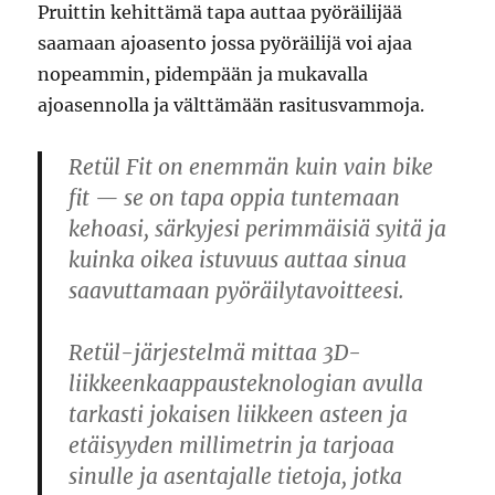
Pruittin kehittämä tapa auttaa pyöräilijää
saamaan ajoasento jossa pyöräilijä voi ajaa
nopeammin, pidempään ja mukavalla
ajoasennolla ja välttämään rasitusvammoja.
Retül Fit on enemmän kuin vain bike
fit — se on tapa oppia tuntemaan
kehoasi, särkyjesi perimmäisiä syitä ja
kuinka oikea istuvuus auttaa sinua
saavuttamaan pyöräilytavoitteesi.
Retül-järjestelmä mittaa 3D-
liikkeenkaappausteknologian avulla
tarkasti jokaisen liikkeen asteen ja
etäisyyden millimetrin ja tarjoaa
sinulle ja asentajalle tietoja, jotka