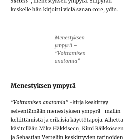
Success”
, menestyksen ympyrä. Ympyrän
keskelle hän kirjoitti vielä sanan core, ydin.
Menestyksen
ympyrä –
”Voittamisen
anatomia”
Menestyksen ympyrä
”Voittamisen anatomia”
-kirja keskittyy
selventämään menestyksen ympyrä -mallin
kehittämistä ja erilaisia käyttötapoja. Aihetta
käsitellään Mika Häkkiseen, Kimi Räikköseen
ja Sebastian Vetteliin keskittyvien tarinoiden