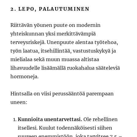
2. LEPO, PALAUTUMINEN
Riittävän yöunen puute on modernin
yhteiskunnan yksi merkittävämpiä
terveysriskejä. Unenpuute alentaa työtehoa,
työn laatua, itsehillintää, vastustuskykyä ja
mielialaa sekä muun muassa altistaa
lihavuudelle lisäämällä ruokahalua sääteleviä
hormoneja.
Hintsalla on viisi perussääntöä parempaan
uneen:
Kunnioita unentarvettasi.
Ole rehellinen
itsellesi. Kuulut todennäköisesti siihen
suureen enemmistöön, joka tarvitsee 7,5 –