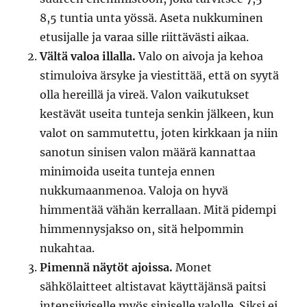
8,5 tuntia unta yössä. Aseta nukkuminen
etusijalle ja varaa sille riittävästi aikaa.
Vältä valoa illalla.
Valo on aivoja ja kehoa
stimuloiva ärsyke ja viestittää, että on syytä
olla hereillä ja vireä. Valon vaikutukset
kestävät useita tunteja senkin jälkeen, kun
valot on sammutettu, joten kirkkaan ja niin
sanotun sinisen valon määrä kannattaa
minimoida useita tunteja ennen
nukkumaanmenoa. Valoja on hyvä
himmentää vähän kerrallaan. Mitä pidempi
himmennysjakso on, sitä helpommin
nukahtaa.
Pimennä näytöt ajoissa.
Monet
sähkölaitteet altistavat käyttäjänsä paitsi
intensiiviselle myös siniselle valolle. Siksi ei