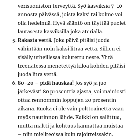
verisuoniston terveyttä. Syö kasviksia 7-10
annosta päivässä, joista kaksi tai kolme voi
olla hedelmiä. Hyvä sääntö on täyttää puolet
lautasesta kasviksilla joka aterialla.
Rakasta vettä.
Joka päivä pitäisi juoda
vähintään noin kaksi litraa vettä. Siihen ei
sisälly urheillessa kulutettu neste. Yhtä
treenatessa menetettyä kiloa kohden pitäisi
juoda litra vettä.
80-20 – pidä hauskaa!
Jos syö ja juo
järkevästi 80 prosenttia ajasta, voi mainiosti
ottaa rennommin loppujen 20 prosentin
aikana. Ruoka ei ole vain polttoainetta vaan
myös nautinnon lähde. Kaikki on sallittua,
mutta maltti ja kohtuus kannattaa muistaa
– niin mieliteoissa kuin rajoitteissakin.