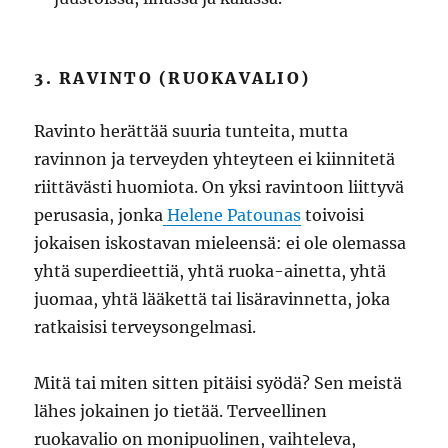
3. RAVINTO (RUOKAVALIO)
Ravinto herättää suuria tunteita, mutta
ravinnon ja terveyden yhteyteen ei kiinnitetä
riittävästi huomiota. On yksi ravintoon liittyvä
perusasia, jonka
Helene Patounas
toivoisi
jokaisen iskostavan mieleensä: ei ole olemassa
yhtä superdieettiä, yhtä ruoka-ainetta, yhtä
juomaa, yhtä lääkettä tai lisäravinnetta, joka
ratkaisisi terveysongelmasi.
Mitä tai miten sitten pitäisi syödä? Sen meistä
lähes jokainen jo tietää. Terveellinen
ruokavalio on monipuolinen, vaihteleva,