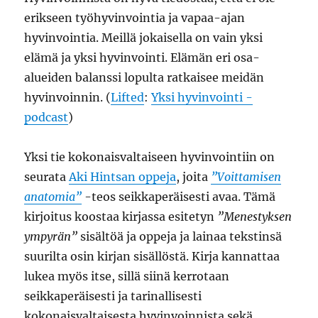
erikseen työhyvinvointia ja vapaa-ajan
hyvinvointia. Meillä jokaisella on vain yksi
elämä ja yksi hyvinvointi. Elämän eri osa-
alueiden balanssi lopulta ratkaisee meidän
hyvinvoinnin. (
Lifted
:
Yksi hyvinvointi -
podcast
)
Yksi tie kokonaisvaltaiseen hyvinvointiin on
seurata
Aki Hintsan oppeja
, joita
”Voittamisen
anatomia”
-teos seikkaperäisesti avaa. Tämä
kirjoitus koostaa kirjassa esitetyn
”Menestyksen
ympyrän”
sisältöä ja oppeja ja lainaa tekstinsä
suurilta osin kirjan sisällöstä. Kirja kannattaa
lukea myös itse, sillä siinä kerrotaan
seikkaperäisesti ja tarinallisesti
kokonaisvaltaisesta hyvinvoinnista sekä