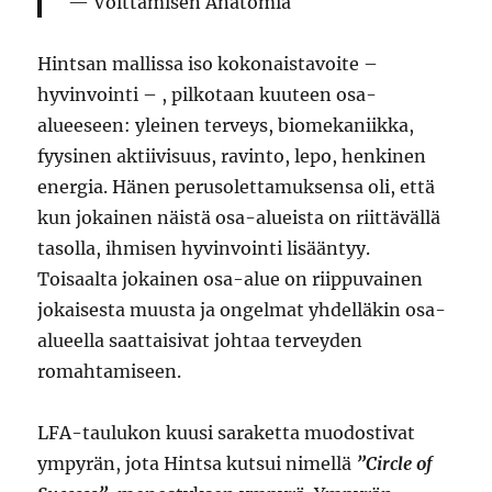
Voittamisen Anatomia
Hintsan mallissa iso kokonaistavoite –
hyvinvointi – , pilkotaan kuuteen osa-
alueeseen: yleinen terveys, biomekaniikka,
fyysinen aktiivisuus, ravinto, lepo, henkinen
energia. Hänen perusolettamuksensa oli, että
kun jokainen näistä osa-alueista on riittävällä
tasolla, ihmisen hyvinvointi lisääntyy.
Toisaalta jokainen osa-alue on riippuvainen
jokaisesta muusta ja ongelmat yhdelläkin osa-
alueella saattaisivat johtaa terveyden
romahtamiseen.
LFA-taulukon kuusi saraketta muodostivat
ympyrän, jota Hintsa kutsui nimellä
”Circle of