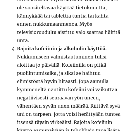
ole suositeltavaa käyttää tietokonetta,
kännykkää tai tablettia tuntia tai kahta
ennen nukkumaanmenoa. Myös
televisioruudulta aistittu valo saattaa häiritä
unta.
Rajoita kofeiinin ja alkoholin käyttöä.
Nukkumiseen valmistautuminen tulisi
aloittaa jo päivällä. Kofeiinilla on pitkä
puoliintumisaika, ja siksi se haihtuu
elimistöstä hyvin hitaasti. Jopa aamulla
kymmeneltä nautittu kofeiini voi vaikuttaa
negatiivisesti seuraavan yön uneen,
vähentäen syvän unen määrää. Riittävä syvä
uni on tarpeen, jotta voisi herättyään tuntea
itsensä täysin virkeäksi. Rajoita kofeiinin
käyttö aamupäivään ja tehokkain tapa lisätä