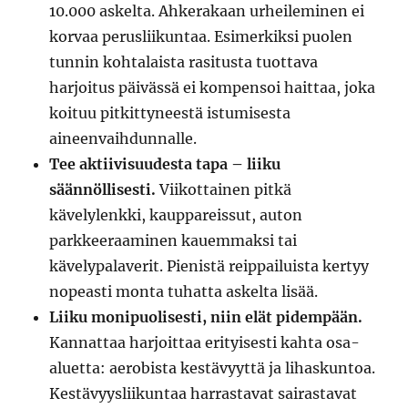
10.000 askelta. Ahkerakaan urheileminen ei
korvaa perusliikuntaa. Esimerkiksi puolen
tunnin kohtalaista rasitusta tuottava
harjoitus päivässä ei kompensoi haittaa, joka
koituu pitkittyneestä istumisesta
aineenvaihdunnalle.
Tee aktiivisuudesta tapa – liiku
säännöllisesti.
Viikottainen pitkä
kävelylenkki, kauppareissut, auton
parkkeeraaminen kauemmaksi tai
kävelypalaverit. Pienistä reippailuista kertyy
nopeasti monta tuhatta askelta lisää.
Liiku monipuolisesti, niin elät pidempään.
Kannattaa harjoittaa erityisesti kahta osa-
aluetta: aerobista kestävyyttä ja lihaskuntoa.
Kestävyysliikuntaa harrastavat sairastavat