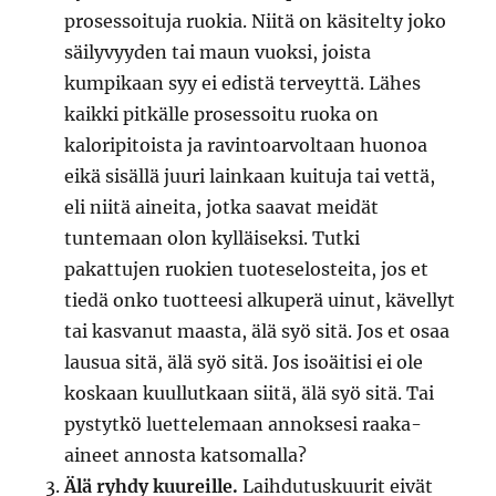
prosessoituja ruokia. Niitä on käsitelty joko
säilyvyyden tai maun vuoksi, joista
kumpikaan syy ei edistä terveyttä. Lähes
kaikki pitkälle prosessoitu ruoka on
kaloripitoista ja ravintoarvoltaan huonoa
eikä sisällä juuri lainkaan kuituja tai vettä,
eli niitä aineita, jotka saavat meidät
tuntemaan olon kylläiseksi. Tutki
pakattujen ruokien tuoteselosteita, jos et
tiedä onko tuotteesi alkuperä uinut, kävellyt
tai kasvanut maasta, älä syö sitä. Jos et osaa
lausua sitä, älä syö sitä. Jos isoäitisi ei ole
koskaan kuullutkaan siitä, älä syö sitä. Tai
pystytkö luettelemaan annoksesi raaka-
aineet annosta katsomalla?
Älä ryhdy kuureille.
Laihdutuskuurit eivät