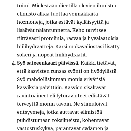
toimi. Mielestään dieetillä olevien ihmisten
elimistö alkaa tuottaa voimakkaita
hormoneja, jotka estävät kylläisyyttä ja
lisäävät näläntunnetta. Keho tarvitsee
riittävästi proteiinia, rasvaa ja hyvälaatuisia
hiilihydraatteja. Karsi ruokavaliostasi lisätty
sokeri ja nopeat hiilihydraatit.
Syö sateeenkaari päivässä.
Kaikki tietävät,
että kasvisten runsas syönti on hyödyllistä.
Syö mahdollisimman monia erivärisiä
kasviksia päivittäin. Kasvien sisältävät
ravintoaineet eli fytoravinteet edistävät
terveyttä monin tavoin. Ne stimuloivat
entsyymejä, jotka auttavat elimistöä
puhdistumaan toksiineista, kohentavat
vastustuskykyä, parantavat sydämen ja