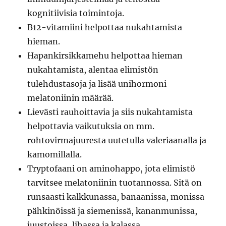
kognitiivisia toimintoja.
B12-vitamiini helpottaa nukahtamista
hieman.
Hapankirsikkamehu helpottaa hieman
nukahtamista, alentaa elimistön
tulehdustasoja ja lisää unihormoni
melatoniinin määrää.
Lievästi rauhoittavia ja siis nukahtamista
helpottavia vaikutuksia on mm.
rohtovirmajuuresta uutetulla valeriaanalla ja
kamomillalla.
Tryptofaani on aminohappo, jota elimistö
tarvitsee melatoniinin tuotannossa. Sitä on
runsaasti kalkkunassa, banaanissa, monissa
pähkinöissä ja siemenissä, kananmunissa,
juustoissa, lihassa ja kalassa.