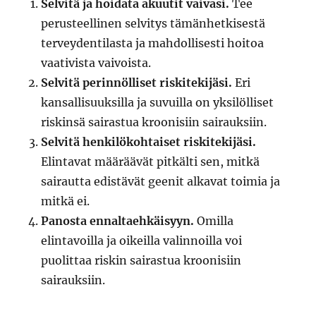
Selvitä ja hoidata akuutit vaivasi.
Tee
perusteellinen selvitys tämänhetkisestä
terveydentilasta ja mahdollisesti hoitoa
vaativista vaivoista.
Selvitä perinnölliset riskitekijäsi.
Eri
kansallisuuksilla ja suvuilla on yksilölliset
riskinsä sairastua kroonisiin sairauksiin.
Selvitä henkilökohtaiset riskitekijäsi.
Elintavat määräävät pitkälti sen, mitkä
sairautta edistävät geenit alkavat toimia ja
mitkä ei.
Panosta ennaltaehkäisyyn.
Omilla
elintavoilla ja oikeilla valinnoilla voi
puolittaa riskin sairastua kroonisiin
sairauksiin.