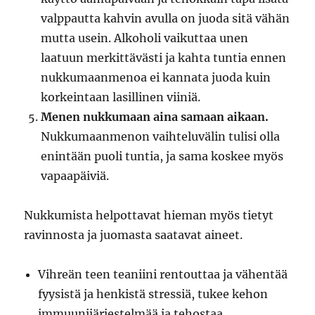
valppautta kahvin avulla on juoda sitä vähän
mutta usein. Alkoholi vaikuttaa unen
laatuun merkittävästi ja kahta tuntia ennen
nukkumaanmenoa ei kannata juoda kuin
korkeintaan lasillinen viiniä.
Menen nukkumaan aina samaan aikaan.
Nukkumaanmenon vaihteluvälin tulisi olla
enintään puoli tuntia, ja sama koskee myös
vapaapäiviä.
Nukkumista helpottavat hieman myös tietyt
ravinnosta ja juomasta saatavat aineet.
Vihreän teen teaniini rentouttaa ja vähentää
fyysistä ja henkistä stressiä, tukee kehon
immuunijärjestelmää ja tehostaa