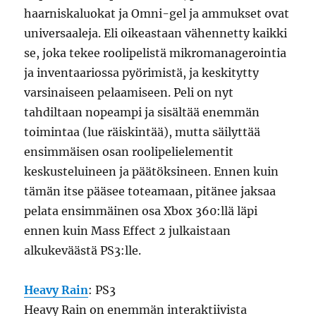
haarniskaluokat ja Omni-gel ja ammukset ovat
universaaleja. Eli oikeastaan vähennetty kaikki
se, joka tekee roolipelistä mikromanagerointia
ja inventaariossa pyörimistä, ja keskitytty
varsinaiseen pelaamiseen. Peli on nyt
tahdiltaan nopeampi ja sisältää enemmän
toimintaa (lue räiskintää), mutta säilyttää
ensimmäisen osan roolipelielementit
keskusteluineen ja päätöksineen. Ennen kuin
tämän itse pääsee toteamaan, pitänee jaksaa
pelata ensimmäinen osa Xbox 360:llä läpi
ennen kuin Mass Effect 2 julkaistaan
alkukeväästä PS3:lle.
Heavy Rain
: PS3
Heavy Rain on enemmän interaktiivista