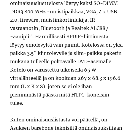
ominaisuusluettelosta löytyy kaksi SO-DIMM
DDR3 800 MHz -muistipaikkaa, VGA, 4 x USB
2.0, firewire, muistinkortinlukija, IR-
vastaanotin, Bluetooth ja Realtek ALC887
-äänipiiri. Harmillisesti SPDIF-liittimestä
löytyy emolevyltä vain pinnit. Kotelossa on yksi
paikka 3.5″ kiintolevylle ja slim-paikka paketin
mukana tulleelle polttavalle DVD-asemalle.
Kotelo on varustettu ulkoisella 65 W -
virtalähteellä ja on kooltaan 267 x 68.3 x 196.6
mm (L x K x S), joten se ei ole ihan
pienimmästä päästä mitä HTPC-koneisiin
tulee.
Kuten ominaisuuslistasta voi päätellä, on
Asuksen barebone teknisiltä ominaisuuksiltaan