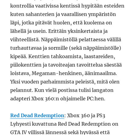
kontrollia vaativissa kentissä hypitään esteiden
kuten sahanterien ja vaarallisen ympäristön
läpi, jotka pitävät huolen, että kuolema on
lähellä ja usein. Erittäin yksinkertaista ja
viihteellistä. Näppäimistöllä pelattaessa välillä
turhauttavaa ja sormille (sekä näppäimistölle)
kipeää. Kenttien tahkoamista, laastareiden,
piilokenttien ja tavoiteajan tavoittelua säestää
loistava, Megaman-henkinen, äänimaailma.
Yksi vuoden parhaimmista peleistä, mitä olen
pelannut. Kun vielä postissa tulisi langaton
adapteri Xbox 360:n ohjaimelle PC:hen.
Red Dead Redemption
: Xbox 360 ja PS3
Lyhyesti kuvattuna Red Dead Redemption on
GTA IV villissä lännessä sekä hyvässä että