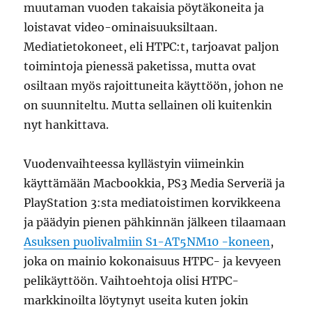
muutaman vuoden takaisia pöytäkoneita ja
loistavat video-ominaisuuksiltaan.
Mediatietokoneet, eli HTPC:t, tarjoavat paljon
toimintoja pienessä paketissa, mutta ovat
osiltaan myös rajoittuneita käyttöön, johon ne
on suunniteltu. Mutta sellainen oli kuitenkin
nyt hankittava.
Vuodenvaihteessa kyllästyin viimeinkin
käyttämään Macbookkia, PS3 Media Serveriä ja
PlayStation 3:sta mediatoistimen korvikkeena
ja päädyin pienen pähkinnän jälkeen tilaamaan
Asuksen puolivalmiin S1-AT5NM10 -koneen
,
joka on mainio kokonaisuus HTPC- ja kevyeen
pelikäyttöön. Vaihtoehtoja olisi HTPC-
markkinoilta löytynyt useita kuten jokin