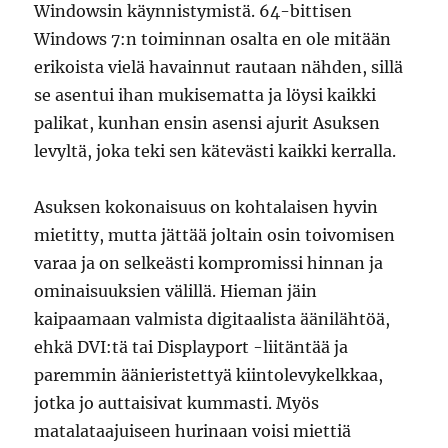
Windowsin käynnistymistä. 64-bittisen
Windows 7:n toiminnan osalta en ole mitään
erikoista vielä havainnut rautaan nähden, sillä
se asentui ihan mukisematta ja löysi kaikki
palikat, kunhan ensin asensi ajurit Asuksen
levyltä, joka teki sen kätevästi kaikki kerralla.
Asuksen kokonaisuus on kohtalaisen hyvin
mietitty, mutta jättää joltain osin toivomisen
varaa ja on selkeästi kompromissi hinnan ja
ominaisuuksien välillä. Hieman jäin
kaipaamaan valmista digitaalista äänilähtöä,
ehkä DVI:tä tai Displayport -liitäntää ja
paremmin äänieristettyä kiintolevykelkkaa,
jotka jo auttaisivat kummasti. Myös
matalataajuiseen hurinaan voisi miettiä