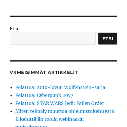
Vuoden
2010
pelaamisen
arvoiset
pelit
Etsi
ETSI
VIIMEISIMMÄT ARTIKKELIT
Pelattua: 2010-luvun Wolfenstein-sarja
Pelattua: Cyberpunk 2077
Pelattua: STAR WARS Jedi: Fallen Order
Miten tekoäly muuttaa ohjelmistokehitystä
& kehittäjän roolia webinaarin