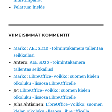
muistiinpanot
Pelattua: Inside
VIIMEISIMMÄT KOMMENTIT
Marko
:
AEE SD20 -toimintakamera tallentaa
seikkailusi
Antero
:
AEE SD20 -toimintakamera
tallentaa seikkailusi
Marko
:
LibreOffice-Voikko: suomen kielen
oikoluku -lisäosa LibreOfficelle
JP
:
LibreOffice-Voikko: suomen kielen
oikoluku -lisäosa LibreOfficelle
Juha Ahtiainen
:
LibreOffice-Voikko: suomen
kielen oikoluku -lisäosa LibreOfficelle