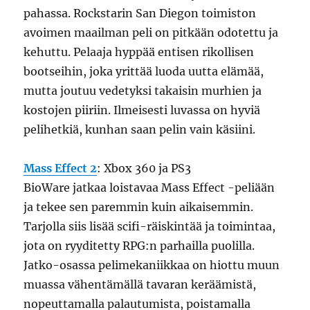
pahassa. Rockstarin San Diegon toimiston
avoimen maailman peli on pitkään odotettu ja
kehuttu. Pelaaja hyppää entisen rikollisen
bootseihin, joka yrittää luoda uutta elämää,
mutta joutuu vedetyksi takaisin murhien ja
kostojen piiriin. Ilmeisesti luvassa on hyviä
pelihetkiä, kunhan saan pelin vain käsiini.
Mass Effect 2
: Xbox 360 ja PS3
BioWare jatkaa loistavaa Mass Effect -peliään
ja tekee sen paremmin kuin aikaisemmin.
Tarjolla siis lisää scifi-räiskintää ja toimintaa,
jota on ryyditetty RPG:n parhailla puolilla.
Jatko-osassa pelimekaniikkaa on hiottu muun
muassa vähentämällä tavaran keräämistä,
nopeuttamalla palautumista, poistamalla