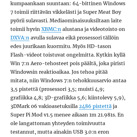
kumpaankaan suuntaan: 64-bittinen Windows
7 toimii riittävän vikkelästi ja Super Meat Boy
pyörii sulavasti. Mediaominaisuuksiltaan laite
toimii hyvin
XBMC:n
alustana ja videotoisto on
DXVA:n
avulla sulavaa eikä prosessori tällöin
edes juurikaan kuormitu. Myös HD-tason
Flash-videot toistuvat ongelmitta. Kytkin kyllä
Win 7:n Aero-tehosteet pois päältä, joka piristi
Windowsin reaktioaikaa. Jos tehoa pitää
mitata, niin Windows 7:n tehokkuusarvio antaa
3,5 pistettä (prosessori 3,5; muisti 4,9;
grafiikka 4,8; 3D-grafiikka 5,6; kiintolevy 5,9),
3DMark 06 vakioasetuksilla
2486 pistettä
ja
Super Pi Mod v1.5 menee aikaan 1m 21.981s. En
ole langattoman yhteyden toimivuutta
testannut, mutta ainakin USB 3.0:n eron