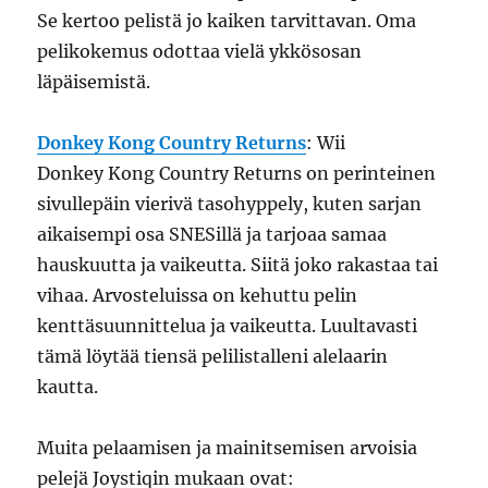
Se kertoo pelistä jo kaiken tarvittavan. Oma
pelikokemus odottaa vielä ykkösosan
läpäisemistä.
Donkey Kong Country Returns
: Wii
Donkey Kong Country Returns on perinteinen
sivullepäin vierivä tasohyppely, kuten sarjan
aikaisempi osa SNESillä ja tarjoaa samaa
hauskuutta ja vaikeutta. Siitä joko rakastaa tai
vihaa. Arvosteluissa on kehuttu pelin
kenttäsuunnittelua ja vaikeutta. Luultavasti
tämä löytää tiensä pelilistalleni alelaarin
kautta.
Muita pelaamisen ja mainitsemisen arvoisia
pelejä Joystiqin mukaan ovat: