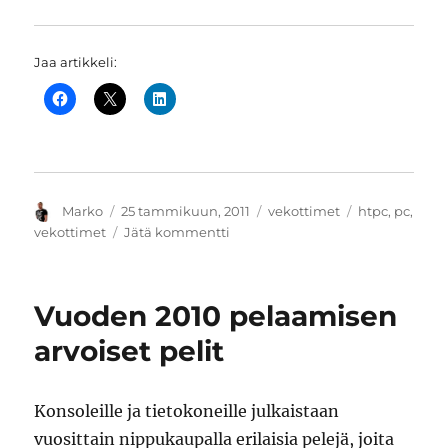
Jaa artikkeli:
Kirjoittaja
Julkaistu
Kategoriat
Avainsanat
Marko
25 tammikuun, 2011
vekottimet
htpc
,
pc
,
artikkeliin
vekottimet
Jätä kommentti
Asus
S1-
AT5NM10E
Vuoden 2010 pelaamisen
on
paljon
arvoiset pelit
pienessä
paketissa
Konsoleille ja tietokoneille julkaistaan
vuosittain nippukaupalla erilaisia pelejä, joita