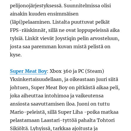
pelijonojärjestyksessä. Suunnitelmissa olisi
ainakin kuuden ensimmäisen
(läpi)pelaaminen. Listalta puuttuvat pelkät
FPS-räiskinnät, sillä ne ovat loppupeleissä aika
tylsiä. Linkit vievät Joystiqin pelin arvosteluun,
josta saa paremman kuvan mistä pelistä on
kyse.
Super Meat Boy
: Xbox 360 ja PC (Steam)
Yksinkertaisuudellaan, ja oikeastaan juuri siitä
johtuen, Super Meat Boy on pitkästä aikaa peli,
joka aiheuttaa intohimoa ja vaikeutensa
ansiosta saavuttamisen iloa. Juoni on tuttu
Mario-peleistä, sillä Super Liha -poika matkaa
pelastamaan Laastari-tyttöä pahalta Tohtori
Sikiöltä. Lyhyissä, tarkkaa ajoitusta ja