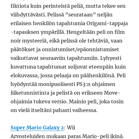
fiktiota kuin perinteistä peliä, mutta tekee sen
viihdyttävästi. Pelissä ”seurataan” neljän
erilaisen henkilön tapahtumia Origami-tappaja
-tapauksen ympärillä. Hengeltään peli on film
noir mysteeriä, eikä pelissä ole tehtäviä, vaan
päätökset ja onnistumiset/epäonnistumiset
vaikuttavat seuraaviin tapahtumiin. Lyhyesti
kuvattuna tapahtumat soljuvat eteenpäin kuin
elokuvassa, jossa pelaaja on päähenkilönä. Peli
hyödyntää monipuolisesti PS3:n ohjaimen
liiketunnistinta ja pelistä on erikseen Move-
ohjaimia tukeva versio. Mainio peli, joka tosin
on vielä itseltäni pahasti vaiheessa.
Super Mario Galaxy 2
: Wii
Arvosteluiden mukaan paras Mario-peli ikinä.