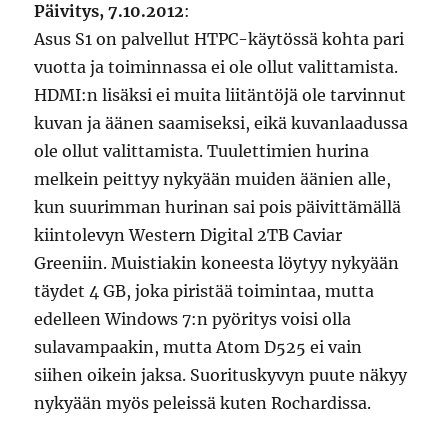
Päivitys, 7.10.2012
:
Asus S1 on palvellut HTPC-käytössä kohta pari
vuotta ja toiminnassa ei ole ollut valittamista.
HDMI:n lisäksi ei muita liitäntöjä ole tarvinnut
kuvan ja äänen saamiseksi, eikä kuvanlaadussa
ole ollut valittamista. Tuulettimien hurina
melkein peittyy nykyään muiden äänien alle,
kun suurimman hurinan sai pois päivittämällä
kiintolevyn Western Digital 2TB Caviar
Greeniin. Muistiakin koneesta löytyy nykyään
täydet 4 GB, joka piristää toimintaa, mutta
edelleen Windows 7:n pyöritys voisi olla
sulavampaakin, mutta Atom D525 ei vain
siihen oikein jaksa. Suorituskyvyn puute näkyy
nykyään myös peleissä kuten Rochardissa.