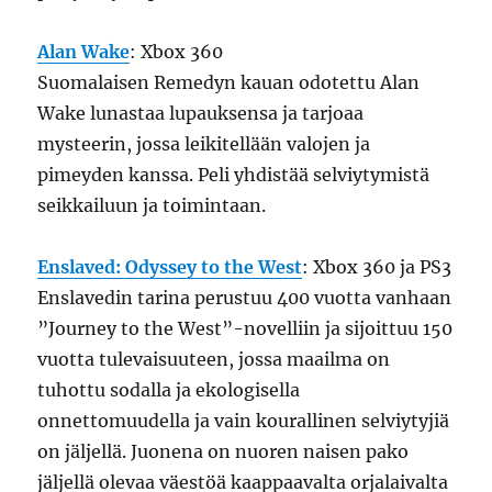
Alan Wake
: Xbox 360
Suomalaisen Remedyn kauan odotettu Alan
Wake lunastaa lupauksensa ja tarjoaa
mysteerin, jossa leikitellään valojen ja
pimeyden kanssa. Peli yhdistää selviytymistä
seikkailuun ja toimintaan.
Enslaved: Odyssey to the West
: Xbox 360 ja PS3
Enslavedin tarina perustuu 400 vuotta vanhaan
”Journey to the West”-novelliin ja sijoittuu 150
vuotta tulevaisuuteen, jossa maailma on
tuhottu sodalla ja ekologisella
onnettomuudella ja vain kourallinen selviytyjiä
on jäljellä. Juonena on nuoren naisen pako
jäljellä olevaa väestöä kaappaavalta orjalaivalta