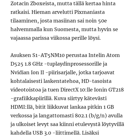
Zotacin Zboxeista, mutta tällä kertaa hinta
ratkaisi. Hieman arvelutti Pixmaniasta
tilaaminen, josta masiinan sai noin 50e
halvemmalla kun Suomesta, mutta hyvin se
vajaassa parissa viikossa perille löysi.
Asuksen S1-AT5NM10 perustaa Intelin Atom
D525 1.8 GHz -tuplaydinprosessorille ja
Nvidian Ion II -piirisarjalle, jotka tarjoavat
kohtalaisesti laskentatehoa, HD-tasoista
videotoistoa ja tuen DirectX 10:lle Ionin GT218
-grafiikkapiirillä. Kuva siirtyy kätevästi
HDMI:llä, bitit liikkuvat lankaa pitkin 1 GB
verkossa ja langattomasti 802.1 (b/g/n) avulla
ja ulkoiset levyt saa kiinni etulevystä löytyvillä
kahdella USB 3.0 -liittimellä. Lisäksi