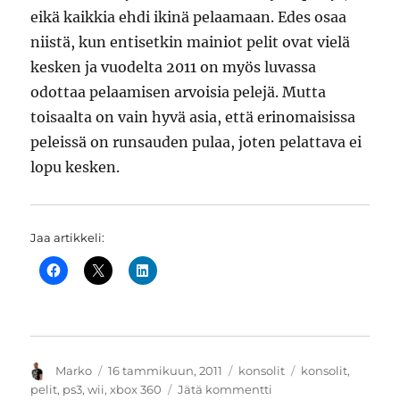
eikä kaikkia ehdi ikinä pelaamaan. Edes osaa
niistä, kun entisetkin mainiot pelit ovat vielä
kesken ja vuodelta 2011 on myös luvassa
odottaa pelaamisen arvoisia pelejä. Mutta
toisaalta on vain hyvä asia, että erinomaisissa
peleissä on runsauden pulaa, joten pelattava ei
lopu kesken.
Jaa artikkeli:
Kirjoittaja
Julkaistu
Kategoriat
Avainsanat
Marko
16 tammikuun, 2011
konsolit
konsolit
,
artikkeliin
pelit
,
ps3
,
wii
,
xbox 360
Jätä kommentti