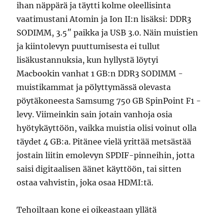
ihan näppärä ja täytti kolme oleellisinta
vaatimustani Atomin ja Ion II:n lisäksi: DDR3
SODIMM, 3.5″ paikka ja USB 3.0. Näin muistien
ja kiintolevyn puuttumisesta ei tullut
lisäkustannuksia, kun hyllystä löytyi
Macbookin vanhat 1 GB:n DDR3 SODIMM -
muistikammat ja pölyttymässä olevasta
pöytäkoneesta Samsumg 750 GB SpinPoint F1 -
levy. Viimeinkin sain jotain vanhoja osia
hyötykäyttöön, vaikka muistia olisi voinut olla
täydet 4 GB:a. Pitänee vielä yrittää metsästää
jostain liitin emolevyn SPDIF-pinneihin, jotta
saisi digitaalisen äänet käyttöön, tai sitten
ostaa vahvistin, joka osaa HDMI:tä.
Tehoiltaan kone ei oikeastaan yllätä