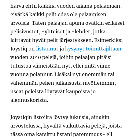
harva ehtii kaikkia vuoden aikana pelaamaan,
eivätkä kaikki pelit edes ole pelaamisen
arvoisia. Täten pelaajan apuna ovatkin erilaiset
pelisivustot, -yhteisöt ja -lehdet, jotka
laittavat hyvät pelit järjestykseen. Esimerkiksi
Joystiq on
listannut
ja
kysynyt toimittajiltaan
vuoden 2010 pelejä, joihin pelaajan pitäisi
tutustua viimeistään nyt, ellei niitä viime
vuonna pelannut. Lisäksi nyt enemmän tai
vähemmän pelien julkaisusta myöhemmin,
useat peleistä löytyvät kaupoista jo
alennuskorista.
Joystiqin listoilta löytyy lukuisia, ainakin
arvostelussa, hyvältä vaikuttavia pelejä, joista
tässä oma karsittu listani paremmuus- eli