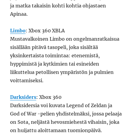
ja matka takaisin kohti kohtia ohjastaen
Apinaa.
Limbo
: Xbox 360 XBLA
Mustavalkoinen Limbo on ongelmanratkaisua
sisällään pitävä tasopeli, joka sisältää
yksinkertaista toimintaa: etenemistä,
hyppimistä ja kytkimien tai esineiden
liikuttelua petollisen ympäristön ja pulmien
voittamiseksi.
Darksiders
: Xbox 360
Darksidersia voi kuvata Legend of Zeldan ja
God of War -pelien yhdistelmäksi, jossa pelaaja
on Sota, neljästä hevosmiehestä vihaisin, joka
on huijattu aloittamaan tuomionpäivä.