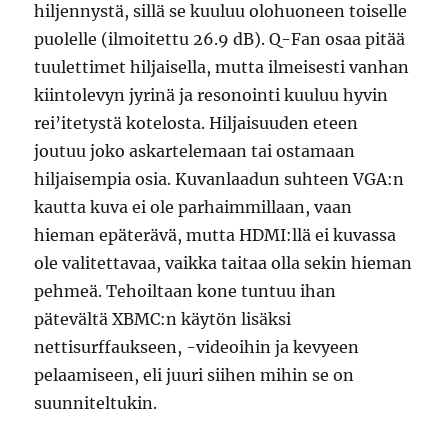
hiljennystä, sillä se kuuluu olohuoneen toiselle
puolelle (ilmoitettu 26.9 dB). Q-Fan osaa pitää
tuulettimet hiljaisella, mutta ilmeisesti vanhan
kiintolevyn jyrinä ja resonointi kuuluu hyvin
rei’itetystä kotelosta. Hiljaisuuden eteen
joutuu joko askartelemaan tai ostamaan
hiljaisempia osia. Kuvanlaadun suhteen VGA:n
kautta kuva ei ole parhaimmillaan, vaan
hieman epäterävä, mutta HDMI:llä ei kuvassa
ole valitettavaa, vaikka taitaa olla sekin hieman
pehmeä. Tehoiltaan kone tuntuu ihan
pätevältä XBMC:n käytön lisäksi
nettisurffaukseen, -videoihin ja kevyeen
pelaamiseen, eli juuri siihen mihin se on
suunniteltukin.