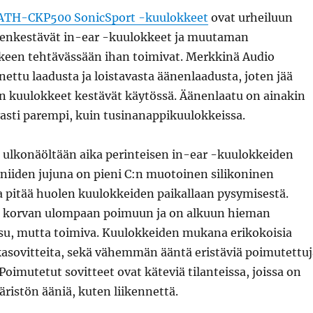
 ATH-CKP500 SonicSport -kuulokkeet
ovat urheiluun
denkestävät in-ear -kuulokkeet ja muutaman
lkeen tehtävässään ihan toimivat. Merkkinä Audio
ettu laadusta ja loistavasta äänenlaadusta, joten jää
n kuulokkeet kestävät käytössä. Äänenlaatu on ainakin
asti parempi, kuin tusinanappikuulokkeissa.
 ulkonäöltään aika perinteisen in-ear -kuulokkeiden
niiden jujuna on pieni C:n muotoinen silikoninen
a pitää huolen kuulokkeiden paikallaan pysymisestä.
u korvan ulompaan poimuun ja on alkuun hieman
isu, mutta toimiva. Kuulokkeiden mukana erikokoisia
kasovitteita, sekä vähemmän ääntä eristäviä poimutettuj
Poimutetut sovitteet ovat käteviä tilanteissa, joissa on
ristön ääniä, kuten liikennettä.