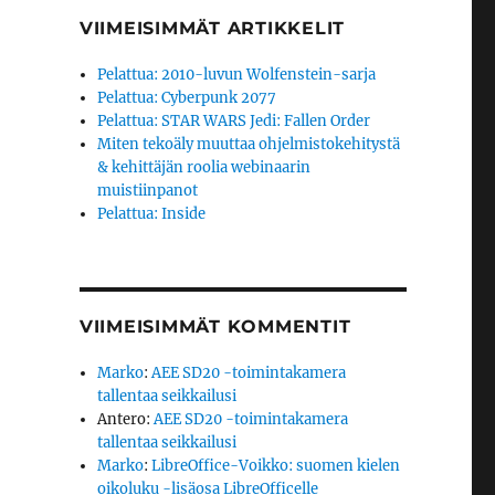
VIIMEISIMMÄT ARTIKKELIT
Pelattua: 2010-luvun Wolfenstein-sarja
Pelattua: Cyberpunk 2077
Pelattua: STAR WARS Jedi: Fallen Order
Miten tekoäly muuttaa ohjelmistokehitystä
& kehittäjän roolia webinaarin
muistiinpanot
Pelattua: Inside
VIIMEISIMMÄT KOMMENTIT
Marko
:
AEE SD20 -toimintakamera
tallentaa seikkailusi
Antero
:
AEE SD20 -toimintakamera
tallentaa seikkailusi
Marko
:
LibreOffice-Voikko: suomen kielen
oikoluku -lisäosa LibreOfficelle