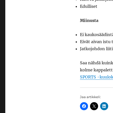
Edulliset
Miinusta
Ei kaukosäädintä
Eivät aivan istu 
Jatkojohdon liiti
Saa nähdä kuinka
kolme kappaletta
SPORTS -kuulok
Jaa artikkeli: