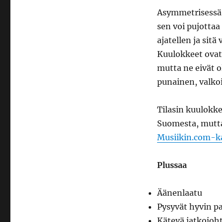
Asymmetrisessä 
sen voi pujottaa
ajatellen ja sitä
Kuulokkeet ovat 
mutta ne eivät ol
punainen, valkoi
Tilasin kuulokk
Suomesta, mutta
Musiikin.com-k
Plussaa
Äänenlaatu
Pysyvät hyvin pa
Kätevä jatkojoh