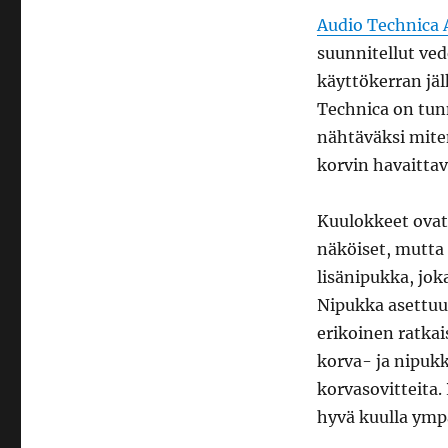
ATH-
Audio Technica
CKP500RD
suunnitellut ve
SonicSport
-
käyttökerran jä
kuulokkeet
Technica on tunn
nähtäväksi mite
korvin havaittav
Kuulokkeet ovat
näköiset, mutta 
lisänipukka, jok
Nipukka asettu
erikoinen ratka
korva- ja nipuk
korvasovitteita. 
hyvä kuulla ympä