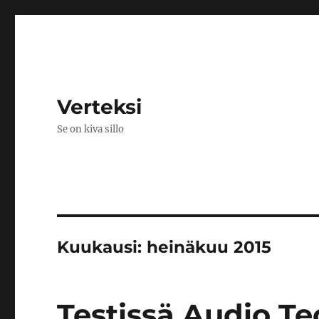
Verteksi
Se on kiva sillo
Kuukausi:
heinäkuu 2015
Testissä Audio T