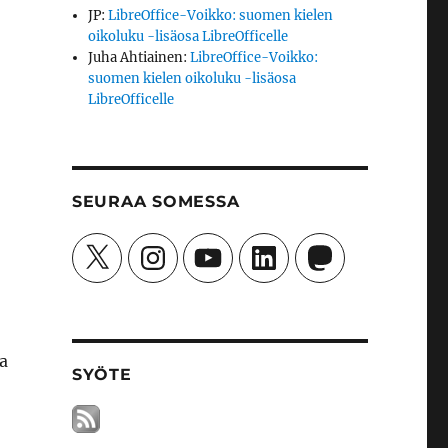
JP
:
LibreOffice-Voikko: suomen kielen
oikoluku -lisäosa LibreOfficelle
Juha Ahtiainen
:
LibreOffice-Voikko:
suomen kielen oikoluku -lisäosa
LibreOfficelle
SEURAA SOMESSA
X
Instagram
YouTube
LinkedIn
Mastodon
a
SYÖTE