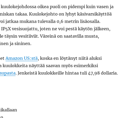
kuulokejohdossa oikea puoli on pidempi kuin vasen ja
 niskan takaa. Kuulokejohto on lyhyt käsivarsikäyttöä
 voi jatkaa mukana tulevalla 0,6 metrin lisäosalla.
IP5X vesisuojattu, joten ne voi pestä käytön jälkeen,
e täysin vesitiiviit. Väreinä on saatavilla musta,
nen ja sininen.
eet
Amazon US:stä
, koska en löytänyt niitä aluksi
 kuulokkeita näyttää saavan myös esimerkiksi
aupasta
. Jenkeistä kuulokkeille hintaa tuli 47,98 dollaria.
ikallaan
to