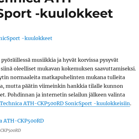
port -kuulokkeet
pyöräillessä musiikkia ja hyvät korvissa pysyvät
 siinä oleelliset mukavan kokemuksen saavuttamiseksi.
tin normaaleita matkapuhelinten mukana tulleita
a, mutta päätin viimeinkin hankkia tilalle kunnon
t. Pohdinnan ja internetin selailun jälkeen valinta
 Technica ATH-CKP500RD SonicSport -kuulokkeisiin
.
H-CKP500RD