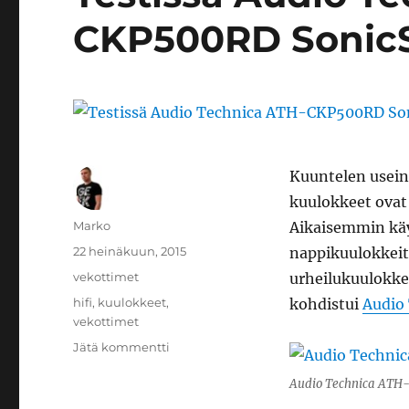
CKP500RD SonicS
Kuuntelen usein 
kuulokkeet ovat
Kirjoittaja
Marko
Aikaisemmin käy
Julkaistu
22 heinäkuun, 2015
nappikuulokkeit
Kategoriat
vekottimet
urheilukuulokkee
Avainsanat
hifi
,
kuulokkeet
,
kohdistui
Audio
vekottimet
artikkeliin
Jätä kommentti
Testissä
Audio Technica AT
Audio
Technica