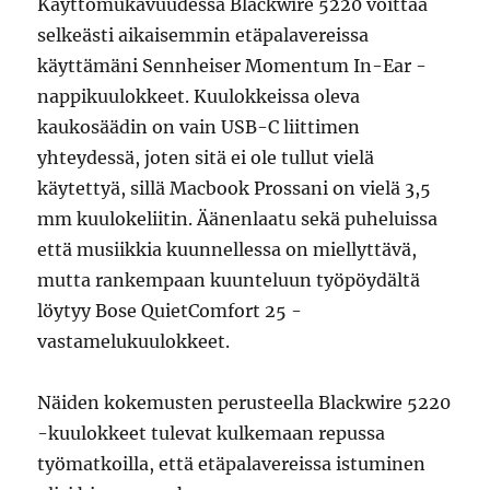
Käyttömukavuudessa Blackwire 5220 voittaa
selkeästi aikaisemmin etäpalavereissa
käyttämäni Sennheiser Momentum In-Ear -
nappikuulokkeet. Kuulokkeissa oleva
kaukosäädin on vain USB-C liittimen
yhteydessä, joten sitä ei ole tullut vielä
käytettyä, sillä Macbook Prossani on vielä 3,5
mm kuulokeliitin. Äänenlaatu sekä puheluissa
että musiikkia kuunnellessa on miellyttävä,
mutta rankempaan kuunteluun työpöydältä
löytyy Bose QuietComfort 25 -
vastamelukuulokkeet.
Näiden kokemusten perusteella Blackwire 5220
-kuulokkeet tulevat kulkemaan repussa
työmatkoilla, että etäpalavereissa istuminen