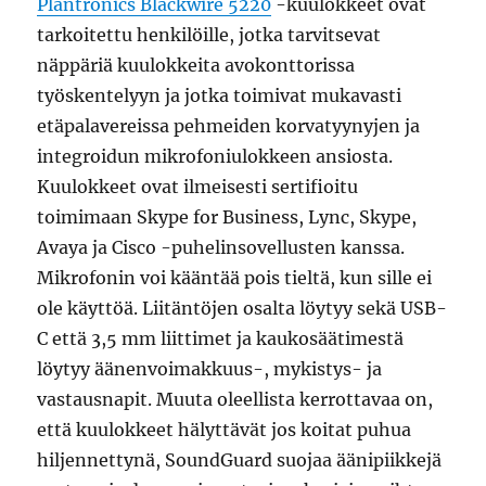
Plantronics Blackwire 5220
-kuulokkeet ovat
tarkoitettu henkilöille, jotka tarvitsevat
näppäriä kuulokkeita avokonttorissa
työskentelyyn ja jotka toimivat mukavasti
etäpalavereissa pehmeiden korvatyynyjen ja
integroidun mikrofoniulokkeen ansiosta.
Kuulokkeet ovat ilmeisesti sertifioitu
toimimaan Skype for Business, Lync, Skype,
Avaya ja Cisco -puhelinsovellusten kanssa.
Mikrofonin voi kääntää pois tieltä, kun sille ei
ole käyttöä. Liitäntöjen osalta löytyy sekä USB-
C että 3,5 mm liittimet ja kaukosäätimestä
löytyy äänenvoimakkuus-, mykistys- ja
vastausnapit. Muuta oleellista kerrottavaa on,
että kuulokkeet hälyttävät jos koitat puhua
hiljennettynä, SoundGuard suojaa äänipiikkejä