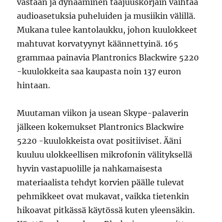
vastaan ja dynaaminen taajuuskorjain vaihtaa
audioasetuksia puheluiden ja musiikin välillä.
Mukana tulee kantolaukku, johon kuulokkeet
mahtuvat korvatyynyt käännettyinä. 165
grammaa painavia Plantronics Blackwire 5220
-kuulokkeita saa kaupasta noin 137 euron
hintaan.
Muutaman viikon ja usean Skype-palaverin
jälkeen kokemukset Plantronics Blackwire
5220 -kuulokkeista ovat positiiviset. Ääni
kuuluu ulokkeellisen mikrofonin välityksellä
hyvin vastapuolille ja nahkamaisesta
materiaalista tehdyt korvien päälle tulevat
pehmikkeet ovat mukavat, vaikka tietenkin
hikoavat pitkässä käytössä kuten yleensäkin.