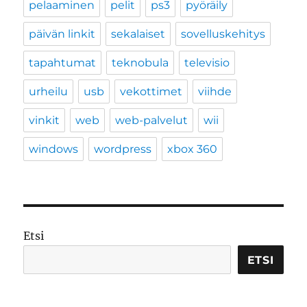
pelaaminen
pelit
ps3
pyöräily
päivän linkit
sekalaiset
sovelluskehitys
tapahtumat
teknobula
televisio
urheilu
usb
vekottimet
viihde
vinkit
web
web-palvelut
wii
windows
wordpress
xbox 360
Etsi
ETSI