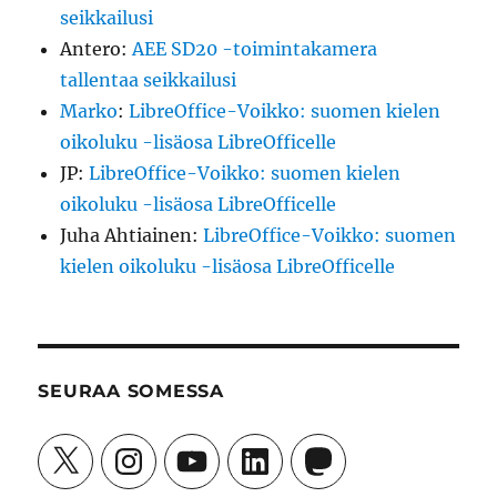
seikkailusi
Antero
:
AEE SD20 -toimintakamera
tallentaa seikkailusi
Marko
:
LibreOffice-Voikko: suomen kielen
oikoluku -lisäosa LibreOfficelle
JP
:
LibreOffice-Voikko: suomen kielen
oikoluku -lisäosa LibreOfficelle
Juha Ahtiainen
:
LibreOffice-Voikko: suomen
kielen oikoluku -lisäosa LibreOfficelle
SEURAA SOMESSA
X
Instagram
YouTube
LinkedIn
Mastodon