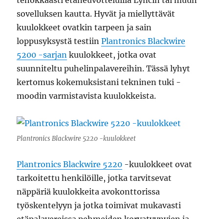
tehokkaasti etäneuvotteluilla Lyncin tai muun
sovelluksen kautta. Hyvät ja miellyttävät
kuulokkeet ovatkin tarpeen ja sain
loppusyksystä testiin
Plantronics Blackwire
5200 -sarjan
kuulokkeet, jotka ovat
suunniteltu puhelinpalavereihin. Tässä lyhyt
kertomus kokemuksistani tekninen tuki -
moodin varmistavista kuulokkeista.
Plantronics Blackwire 5220 -kuulokkeet
Plantronics Blackwire 5220
-kuulokkeet ovat
tarkoitettu henkilöille, jotka tarvitsevat
näppäriä kuulokkeita avokonttorissa
työskentelyyn ja jotka toimivat mukavasti