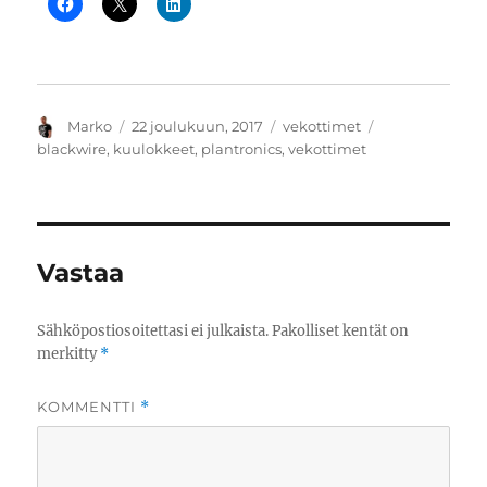
Kirjoittaja
Julkaistu
Kategoriat
Avainsanat
Marko
22 joulukuun, 2017
vekottimet
blackwire
,
kuulokkeet
,
plantronics
,
vekottimet
Vastaa
Sähköpostiosoitettasi ei julkaista.
Pakolliset kentät on
merkitty
*
KOMMENTTI
*