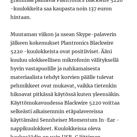
grammaa painavia Plantronics Blackwire 5220
-kuulokkeita saa kaupasta noin 137 euron
hintaan.
Muutaman viikon ja usean Skype-palaverin
jälkeen kokemukset Plantronics Blackwire
5220 -kuulokkeista ovat positiiviset. Ääni
kuuluu ulokkeellisen mikrofonin välityksellä
hyvin vastapuolille ja nahkamaisesta
materiaalista tehdyt korvien päälle tulevat
pehmikkeet ovat mukavat, vaikka tietenkin
hikoavat pitkässä käytössä kuten yleensäkin.
Käyttömukavuudessa Blackwire 5220 voittaa
selkeästi aikaisemmin etäpalavereissa
käyttämäni Sennheiser Momentum In-Ear -
nappikuulokkeet. Kuulokkeissa oleva