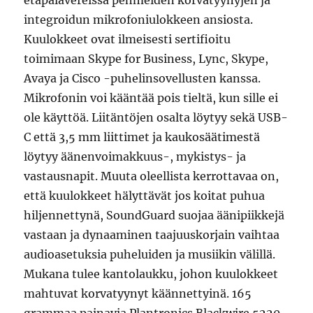
etäpalavereissa pehmeiden korvatyynyjen ja
integroidun mikrofoniulokkeen ansiosta.
Kuulokkeet ovat ilmeisesti sertifioitu
toimimaan Skype for Business, Lync, Skype,
Avaya ja Cisco -puhelinsovellusten kanssa.
Mikrofonin voi kääntää pois tieltä, kun sille ei
ole käyttöä. Liitäntöjen osalta löytyy sekä USB-
C että 3,5 mm liittimet ja kaukosäätimestä
löytyy äänenvoimakkuus-, mykistys- ja
vastausnapit. Muuta oleellista kerrottavaa on,
että kuulokkeet hälyttävät jos koitat puhua
hiljennettynä, SoundGuard suojaa äänipiikkejä
vastaan ja dynaaminen taajuuskorjain vaihtaa
audioasetuksia puheluiden ja musiikin välillä.
Mukana tulee kantolaukku, johon kuulokkeet
mahtuvat korvatyynyt käännettyinä. 165