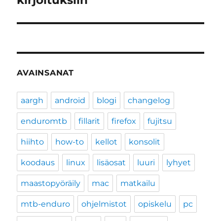
kirjoituksiin
AVAINSANAT
aargh
android
blogi
changelog
enduromtb
fillarit
firefox
fujitsu
hiihto
how-to
kellot
konsolit
koodaus
linux
lisäosat
luuri
lyhyet
maastopyöräily
mac
matkailu
mtb-enduro
ohjelmistot
opiskelu
pc