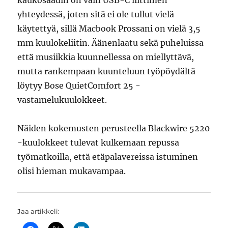
kaukosäädin on vain USB-C liittimen
yhteydessä, joten sitä ei ole tullut vielä
käytettyä, sillä Macbook Prossani on vielä 3,5
mm kuulokeliitin. Äänenlaatu sekä puheluissa
että musiikkia kuunnellessa on miellyttävä,
mutta rankempaan kuunteluun työpöydältä
löytyy Bose QuietComfort 25 -
vastamelukuulokkeet.
Näiden kokemusten perusteella Blackwire 5220
-kuulokkeet tulevat kulkemaan repussa
työmatkoilla, että etäpalavereissa istuminen
olisi hieman mukavampaa.
Jaa artikkeli: