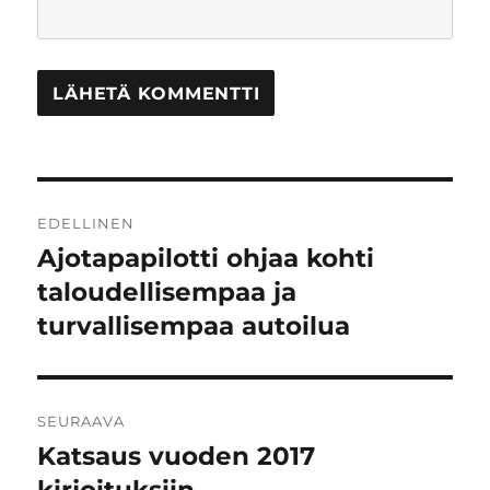
Artikkelien
EDELLINEN
selaus
Ajotapapilotti ohjaa kohti
Edellinen
artikkeli:
taloudellisempaa ja
turvallisempaa autoilua
SEURAAVA
Katsaus vuoden 2017
Seuraava
artikkeli: