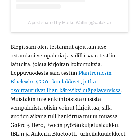
A post shared by Marko Wallin (@walokra)
Blogissani olen testannut ajoittain itse
ostamiani vempaimia ja välillä saan testiin
laitteita, joista kirjoitan kokemuksia.
Loppuvuodesta sain testiin
Plantronicsin
Blackwire 5220 -kuulokkeet, jotka
osoittautuivat ihan käteviksi etäpalavereissa
.
Muistakin mielenkiintoisista uusista
vempaimista olisin voinut kirjoittaa, sillä
vuoden aikana tuli hankittua muun muassa
GoPro 5 Hero, Evocin pyöränkuljetuslaukku,
JBL:n ja Ankerin Bluetooth-urheilukuulokkeet