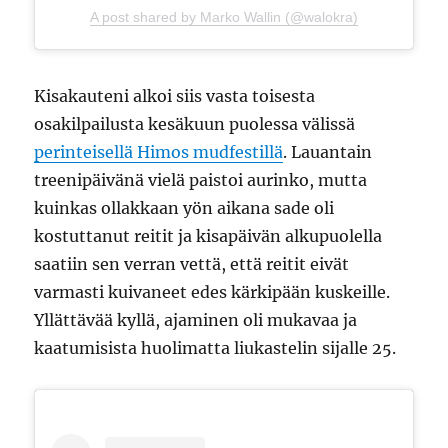
A post shared by Marko Wallin (@walokra)
Kisakauteni alkoi siis vasta toisesta
osakilpailusta kesäkuun puolessa välissä
perinteisellä Himos mudfestillä
. Lauantain
treenipäivänä vielä paistoi aurinko, mutta
kuinkas ollakkaan yön aikana sade oli
kostuttanut reitit ja kisapäivän alkupuolella
saatiin sen verran vettä, että reitit eivät
varmasti kuivaneet edes kärkipään kuskeille.
Yllättävää kyllä, ajaminen oli mukavaa ja
kaatumisista huolimatta liukastelin sijalle 25.