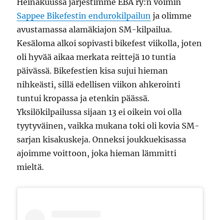
Heinäkuussa järjestimme EBA ry:n voimin
Sappee Bikefestin endurokilpailun
ja olimme
avustamassa alamäkiajon SM-kilpailua.
Kesäloma alkoi sopivasti bikefest viikolla, joten
oli hyvää aikaa merkata reittejä 10 tuntia
päivässä. Bikefestien kisa sujui hieman
nihkeästi, sillä edellisen viikon ahkerointi
tuntui kropassa ja etenkin päässä.
Yksilökilpailussa sijaan 13 ei oikein voi olla
tyytyväinen, vaikka mukana toki oli kovia SM-
sarjan kisakuskeja. Onneksi joukkuekisassa
ajoimme voittoon, joka hieman lämmitti
mieltä.