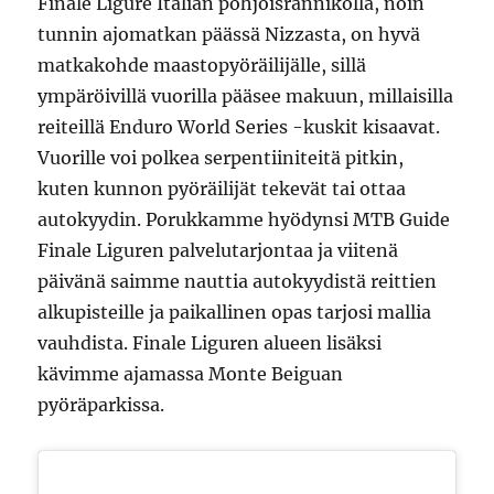
Finale Ligure Italian pohjoisrannikolla, noin
tunnin ajomatkan päässä Nizzasta, on hyvä
matkakohde maastopyöräilijälle, sillä
ympäröivillä vuorilla pääsee makuun, millaisilla
reiteillä Enduro World Series -kuskit kisaavat.
Vuorille voi polkea serpentiiniteitä pitkin,
kuten kunnon pyöräilijät tekevät tai ottaa
autokyydin. Porukkamme hyödynsi MTB Guide
Finale Liguren palvelutarjontaa ja viitenä
päivänä saimme nauttia autokyydistä reittien
alkupisteille ja paikallinen opas tarjosi mallia
vauhdista. Finale Liguren alueen lisäksi
kävimme ajamassa Monte Beiguan
pyöräparkissa.