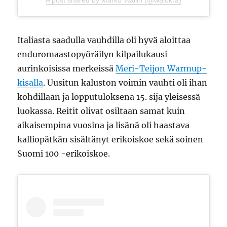
A post shared by Marko Wallin (@walokra)
Italiasta saadulla vauhdilla oli hyvä aloittaa
enduromaastopyöräilyn kilpailukausi
aurinkoisissa merkeissä
Meri-Teijon Warmup-
kisalla
. Uusitun kaluston voimin vauhti oli ihan
kohdillaan ja lopputuloksena 15. sija yleisessä
luokassa. Reitit olivat osiltaan samat kuin
aikaisempina vuosina ja lisänä oli haastava
kalliopätkän sisältänyt erikoiskoe sekä soinen
Suomi 100 -erikoiskoe.