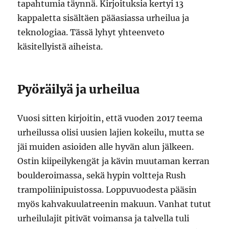
tapahtumia täynnä. Kirjoituksia kertyi 13
kappaletta sisältäen pääasiassa urheilua ja
teknologiaa. Tässä lyhyt yhteenveto
käsitellyistä aiheista.
Pyöräilyä ja urheilua
Vuosi sitten kirjoitin, että vuoden 2017 teema
urheilussa olisi uusien lajien kokeilu, mutta se
jäi muiden asioiden alle hyvän alun jälkeen.
Ostin kiipeilykengät ja kävin muutaman kerran
boulderoimassa, sekä hypin voltteja Rush
trampoliinipuistossa. Loppuvuodesta pääsin
myös kahvakuulatreenin makuun. Vanhat tutut
urheilulajit pitivät voimansa ja talvella tuli