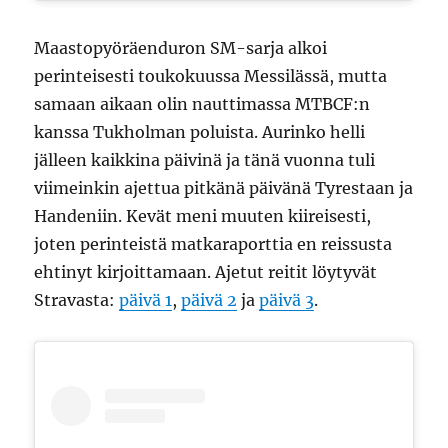
Maastopyöräenduron SM-sarja alkoi
perinteisesti toukokuussa Messilässä, mutta
samaan aikaan olin nauttimassa MTBCF:n
kanssa Tukholman poluista. Aurinko helli
jälleen kaikkina päivinä ja tänä vuonna tuli
viimeinkin ajettua pitkänä päivänä Tyrestaan ja
Handeniin. Kevät meni muuten kiireisesti,
joten perinteistä matkaraporttia en reissusta
ehtinyt kirjoittamaan. Ajetut reitit löytyvät
Stravasta:
päivä 1
,
päivä 2
ja
päivä 3
.