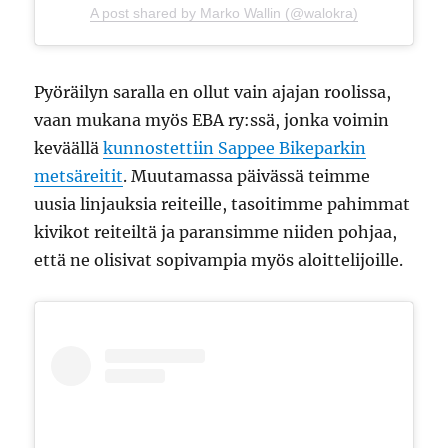
A post shared by Marko Wallin (@walokra)
Pyöräilyn saralla en ollut vain ajajan roolissa,
vaan mukana myös EBA ry:ssä, jonka voimin
keväällä
kunnostettiin Sappee Bikeparkin
metsäreitit
. Muutamassa päivässä teimme
uusia linjauksia reiteille, tasoitimme pahimmat
kivikot reiteiltä ja paransimme niiden pohjaa,
että ne olisivat sopivampia myös aloittelijoille.