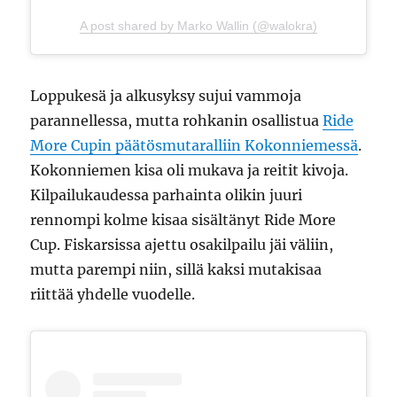
A post shared by Marko Wallin (@walokra)
Loppukesä ja alkusyksy sujui vammoja
parannellessa, mutta rohkanin osallistua
Ride
More Cupin päätösmutaralliin Kokonniemessä
.
Kokonniemen kisa oli mukava ja reitit kivoja.
Kilpailukaudessa parhainta olikin juuri
rennompi kolme kisaa sisältänyt Ride More
Cup. Fiskarsissa ajettu osakilpailu jäi väliin,
mutta parempi niin, sillä kaksi mutakisaa
riittää yhdelle vuodelle.