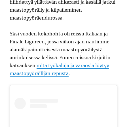
hiihdettyä yllättävän ahkerasti ja kesällä jatkui
maastopyöräily ja kilpaileminen
maastopyöräendurossa.
Yksi vuoden kokohohta oli reissu Italiaan ja
Finale Ligureen, jossa viikon ajan nautimme
alamäkipainotteisesta maastopyöräilystä
aurinkoisessa kelissä. Ennen reissua kirjoitin
katsauksen
mitä työkaluja ja varaosia löytyy
maastopyöräilijän repusta
.