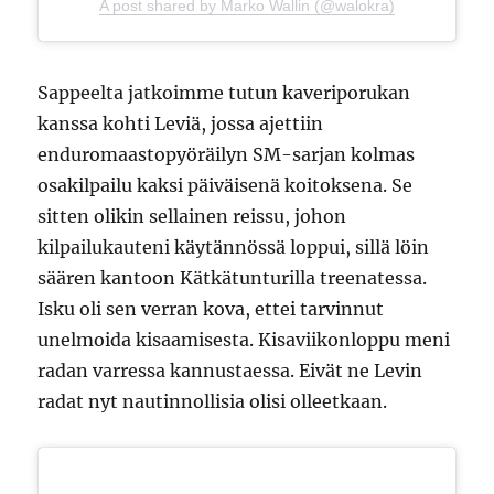
A post shared by Marko Wallin (@walokra)
Sappeelta jatkoimme tutun kaveriporukan
kanssa kohti Leviä, jossa ajettiin
enduromaastopyöräilyn SM-sarjan kolmas
osakilpailu kaksi päiväisenä koitoksena. Se
sitten olikin sellainen reissu, johon
kilpailukauteni käytännössä loppui, sillä löin
säären kantoon Kätkätunturilla treenatessa.
Isku oli sen verran kova, ettei tarvinnut
unelmoida kisaamisesta. Kisaviikonloppu meni
radan varressa kannustaessa. Eivät ne Levin
radat nyt nautinnollisia olisi olleetkaan.