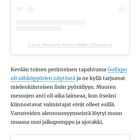
A post shared by Marko Wallin (@walokra)
Kevään toinen perinteinen tapahtuma
GoExpo
oli sähköpyörien näytöstä
ja ne kyllä tarjoavat
mielenkiintoisen lisän pyöräilyyn. Muuten
messujen anti oli aika laimeaa, kun itseäni
kiinnostavat valmistajat eivät olleet esillä.
Varusteiden alennusmyynneistä löytyi muun
muassa uusi jalkapumppu ja ajotakki.