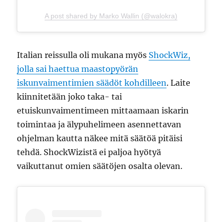
A post shared by Marko Wallin (@walokra)
Italian reissulla oli mukana myös
ShockWiz,
jolla sai haettua maastopyörän
iskunvaimentimien säädöt kohdilleen
. Laite
kiinnitetään joko taka- tai
etuiskunvaimentimeen mittaamaan iskarin
toimintaa ja älypuhelimeen asennettavan
ohjelman kautta näkee mitä säätöä pitäisi
tehdä. ShockWizistä ei paljoa hyötyä
vaikuttanut omien säätöjen osalta olevan.