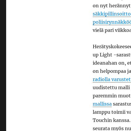
on nyt herännyt
säkkipillinsoitt
poliisirynnäkkö
vielä pari viikko
Herätyskokeeseen
up Light -sarast
ideanahan on, et
on helpompaa j
radiolla varuste
uudistettu malli
paremmin muotoi
mallissa
sarastus
lamppu toimii va
Touchin kanssa. 
seurata myös nu