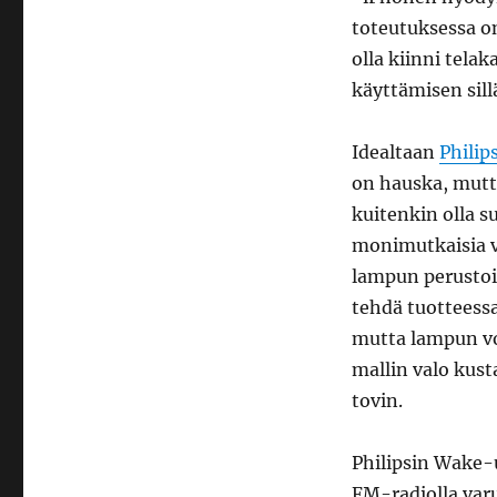
toteutuksessa o
olla kiinni tela
käyttämisen sill
Idealtaan
Philip
on hauska, mutta
kuitenkin olla s
monimutkaisia v
lampun perustoim
tehdä tuotteessa
mutta lampun vo
mallin valo kust
tovin.
Philipsin Wake-u
FM-radiolla var