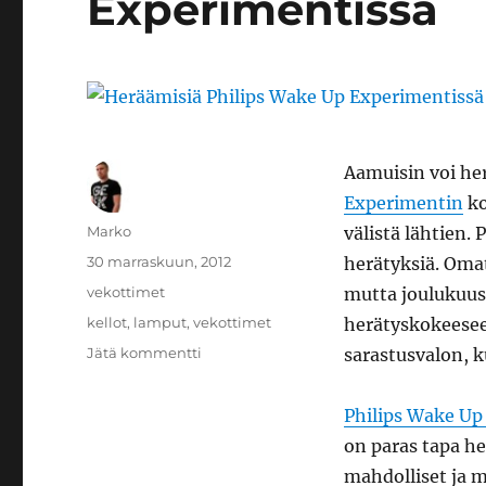
Experimentissä
Aamuisin voi her
Experimentin
ko
Kirjoittaja
Marko
välistä lähtien. 
Julkaistu
30 marraskuun, 2012
herätyksiä. Omat
Kategoriat
vekottimet
mutta joulukuuss
Avainsanat
kellot
,
lamput
,
vekottimet
herätyskokeeseen
artikkeliin
Jätä kommentti
sarastusvalon, 
Heräämisiä
Philips
Philips Wake Up
Wake
Up
on paras tapa he
Experimentissä
mahdolliset ja 