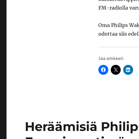
FM-radiolla var
Oma Philips Wak
odottaa siis ede
Jaa artikkeli:
Heräämisiä Phili