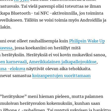
rastusvalo. Tai vielä parempi olisi toteuttaa se ilman
ikkapa Bluetooth- tai NFC -aktivoinnilla, jos toiminta
ovellukseen. Tällöin se voisi toimia myös Androidilla ja
lakin.
uni ovat olleet rauhallisempia kuin
Philipsin Wake Up
keessa
, jossa koekaniini on heräillyt mitä
 herätyksiin. Herätyksiä ei voi kovin mukaviksi sanoa,
nen karnevaali
,
Amerikkalainen jalkapallojoukkue
,
una -elokuva
näyttivät olevan aika tehokkaita.
inevat samastua
koiranpentujen suorittamaan
 ”herätyskoe” meni hieman pieleen, mutta palannen
imuloivan herätysvalon kokemuksiin, kunhan saan
n iPhone 4 -puhelimen. Tai myytyä nykyisen ja hankittu