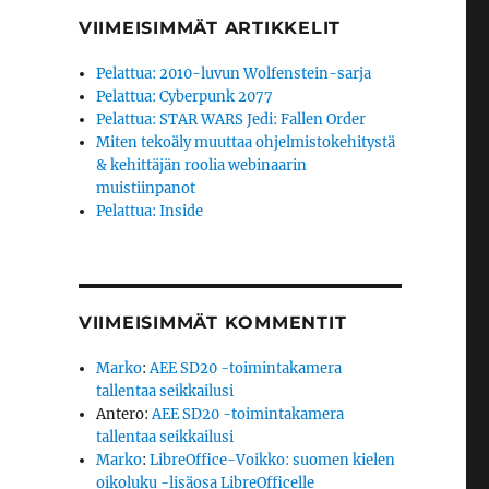
VIIMEISIMMÄT ARTIKKELIT
Pelattua: 2010-luvun Wolfenstein-sarja
Pelattua: Cyberpunk 2077
Pelattua: STAR WARS Jedi: Fallen Order
Miten tekoäly muuttaa ohjelmistokehitystä
& kehittäjän roolia webinaarin
muistiinpanot
Pelattua: Inside
VIIMEISIMMÄT KOMMENTIT
Marko
:
AEE SD20 -toimintakamera
tallentaa seikkailusi
Antero
:
AEE SD20 -toimintakamera
tallentaa seikkailusi
Marko
:
LibreOffice-Voikko: suomen kielen
oikoluku -lisäosa LibreOfficelle