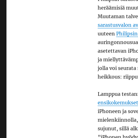
Wake-
heräämisiä muut
up
Muutaman talve
Experimentissä
sarastusvalon av
uuteen
Philipsi
auringonnousua v
asetettavan iPh
ja miellyttävämp
jolla voi seurat
heikkous: riippu
Lamppua testa
ensikokemukse
iPhoneen ja sov
mielenkiinnolla
sujunut, sillä al
”iPhonen hyödyn