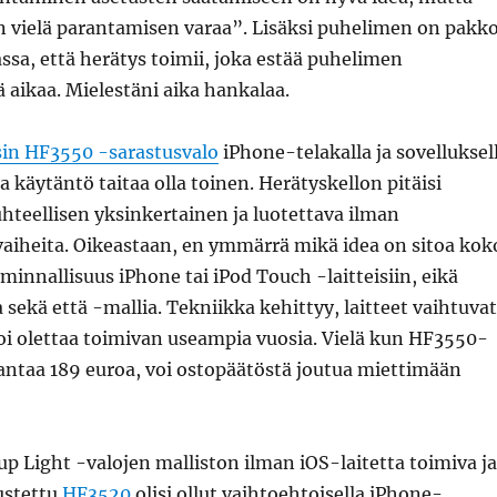
n vielä parantamisen varaa”. Lisäksi puhelimen on pakk
kassa, että herätys toimii, joka estää puhelimen
ä aikaa. Mielestäni aika hankalaa.
sin HF3550 -sarastusvalo
iPhone-telakalla ja sovelluksel
 käytäntö taitaa olla toinen. Herätyskellon pitäisi
uhteellisen yksinkertainen ja luotettava ilman
aiheita. Oikeastaan, en ymmärrä mikä idea on sitoa kok
innallisuus iPhone tai iPod Touch -laitteisiin, eikä
 sekä että -mallia. Tekniikka kehittyy, laitteet vaihtuvat
i olettaa toimivan useampia vuosia. Vielä kun HF3550-
antaa 189 euroa, voi ostopäätöstä joutua miettimään
p Light -valojen malliston ilman iOS-laitetta toimiva ja
ustettu
HF3520
olisi ollut vaihtoehtoisella iPhone-