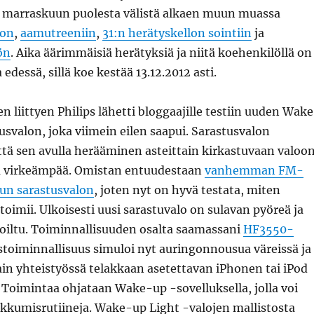
 marraskuun puolesta välistä alkaen muun muassa
oon
,
aamutreeniin
,
31:n herätyskellon sointiin
ja
ön
. Aika äärimmäisiä herätyksiä ja niitä koehenkilöllä on
a edessä, sillä koe kestää 13.12.2012 asti.
 liittyen Philips lähetti bloggaajille testiin uuden Wak
usvalon, joka viimein eilen saapui. Sarastusvalon
tä sen avulla herääminen asteittain kirkastuvaan valoo
a virkeämpää. Omistan entuudestaan
vanhemman FM-
tun sarastusvalon
, joten nyt on hyvä testata, miten
 toimii. Ulkoisesti uusi sarastuvalo on sulavan pyöreä ja
ltu. Toiminnallisuuden osalta saamassani
HF3550-
toiminnallisuus simuloi nyt auringonnousua väreissä ja
in yhteistyössä telakkaan asetettavan iPhonen tai iPod
Toimintaa ohjataan Wake-up -sovelluksella, jolla voi
kkumisrutiineja. Wake-up Light -valojen mallistosta