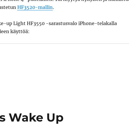
ustetun
HF3520-mallin
.
e-up Light HF3550 -sarastusvalo iPhone-telakalla
lleen käyttöä:
ps Wake Up