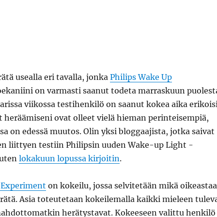
ätä usealla eri tavalla, jonka
Philips Wake Up
ekaniini on varmasti saanut todeta marraskuun puolest
Parissa viikossa testihenkilö on saanut kokea aika erikois
 heräämiseni ovat olleet vielä hieman perinteisempiä,
a on edessä muutos. Olin yksi bloggaajista, jotka saivat
 liittyen testiin Philipsin uuden Wake-up Light -
kuten
lokakuun lopussa kirjoitin
.
 Experiment
on kokeilu, jossa selvitetään mikä oikeasta
rätä. Asia toteutetaan kokeilemalla kaikki mieleen tulev
mahdottomatkin herätystavat. Kokeeseen valittu henkilö