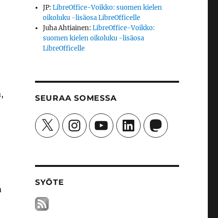
JP
:
LibreOffice-Voikko: suomen kielen
oikoluku -lisäosa LibreOfficelle
Juha Ahtiainen
:
LibreOffice-Voikko:
suomen kielen oikoluku -lisäosa
LibreOfficelle
,
SEURAA SOMESSA
X
Instagram
YouTube
LinkedIn
Mastodon
SYÖTE
a