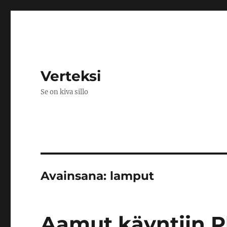
Verteksi
Se on kiva sillo
Avainsana:
lamput
Aamut käyntiin P