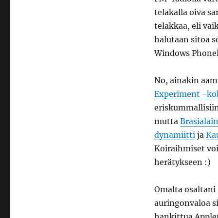
telakalla oiva sa
telakkaa, eli va
halutaan sitoa s
Windows Phonel
No, ainakin aam
Experiment -ko
eriskummallisiin
mutta
Brasialai
dynamiitti
ja
Ka
Koiraihmiset vo
herätykseen :)
Omalta osaltani
auringonvaloa s
hankittua Apple