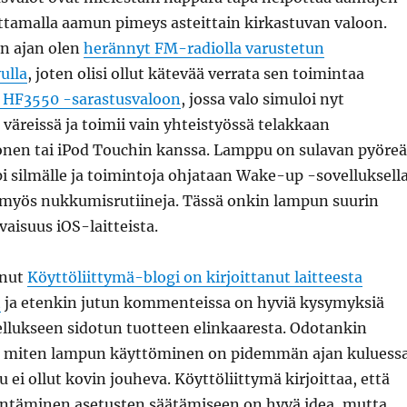
tamalla aamun pimeys asteittain kirkastuvan valoon.
n ajan olen
herännyt FM-radiolla varustetun
ulla
, joten olisi ollut kätevää verrata sen toimintaa
n HF3550 -sarastusvaloon
, jossa valo simuloi nyt
äreissä ja toimii vain yhteistyössä telakkaan
onen tai iPod Touchin kanssa. Lamppu on sulavan pyöreä
i silmälle ja toimintoja ohjataan Wake-up -sovelluksella
a myös nukkumisrutiineja. Tässä onkin lampun suurin
vaisuus iOS-laitteista.
nnut
Köyttöliittymä-blogi on kirjoittanut laitteesta
t
ja etenkin jutun kommenteissa on hyviä kysymyksiä
ellukseen sidotun tuotteen elinkaaresta. Odotankin
, miten lampun käyttöminen on pidemmän ajan kuluess
ku ei ollut kovin jouheva. Köyttöliittymä kirjoittaa, että
täminen asetusten säätämiseen on hyvä idea, mutta