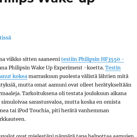
ma viikko sitten saaneeni
testiin Philipsin HF3550 -
na Philipsin Wake Up Experiment -koetta.
Testin
aanut kokea
marraskuun puolesta välistä lähtien mitä
ätyksiä, mutta omat aamuni ovat olleet herätykseltään
ormaaleja. Tarkoituksena oli testata joulukuun aikana
simuloivaa sarastusvaloa, mutta koska en omista
onea tai iPod Touchia, piti herätä vanhemman
irkkauteen.
usvalot ovat mielestäni näppärä tapa helpottaa aamujen