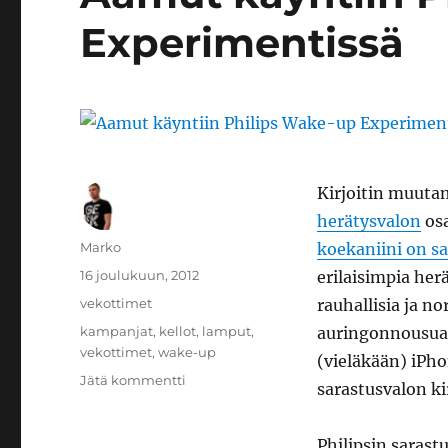
Experimentissä
Kirjoitin muuta
herätysvalon
osa
Kirjoittaja
Marko
koekaniini on s
Julkaistu
16 joulukuun, 2012
erilaisimpia her
Kategoriat
vekottimet
rauhallisia ja n
Avainsanat
kampanjat
,
kellot
,
lamput
,
auringonnousua 
vekottimet
,
wake-up
(vieläkään) iPh
artikkeliin
Jätä kommentti
sarastusvalon k
Aamut
käyntiin
Philips
Philipsin sarast