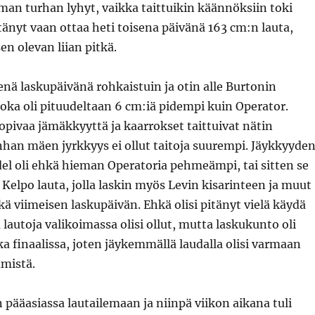
man turhan lyhyt, vaikka taittuikin käännöksiin toki
pitänyt vaan ottaa heti toisena päivänä 163 cm:n lauta,
en olevan liian pitkä.
enä laskupäivänä rohkaistuin ja otin alle Burtonin
oka oli pituudeltaan 6 cm:iä pidempi kuin Operator.
 sopivaa jämäkkyyttä ja kaarrokset taittuivat nätin
nhan mäen jyrkkyys ei ollut taitoja suurempi. Jäykkyyde
el oli ehkä hieman Operatoria pehmeämpi, tai sitten se
. Kelpo lauta, jolla laskin myös Levin kisarinteen ja muut
ä viimeisen laskupäivän. Ehkä olisi pitänyt vielä käydä
lautoja valikoimassa olisi ollut, mutta laskukunto oli
a finaalissa, joten jäykemmällä laudalla olisi varmaan
ämistä.
n pääasiassa lautailemaan ja niinpä viikon aikana tuli