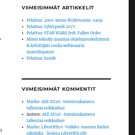
VIIMEISIMMÄT ARTIKKELIT
Pelattua: 2010-luvun Wolfenstein-sarja
Pelattua: Cyberpunk 2077
Pelattua: STAR WARS Jedi: Fallen Order
,
Miten tekoäly muuttaa ohjelmistokehitystä
& kehittäjän roolia webinaarin
muistiinpanot
Pelattua: Inside
VIIMEISIMMÄT KOMMENTIT
Marko
:
AEE SD20 -toimintakamera
tallentaa seikkailusi
Antero
:
AEE SD20 -toimintakamera
tallentaa seikkailusi
Marko
:
LibreOffice-Voikko: suomen kielen
n
oikoluku -lisäosa LibreOfficelle