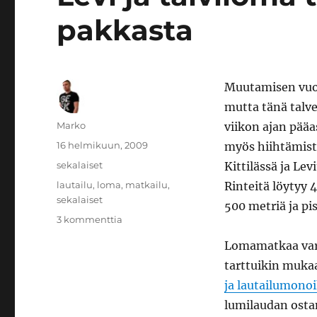
pakkasta
Muutamisen vuode
mutta tänä talve
Kirjoittaja
Marko
viikon ajan pääa
Julkaistu
16 helmikuun, 2009
myös hiihtämistä
Kategoriat
sekalaiset
Kittilässä ja Le
Avainsanat
lautailu
,
loma
,
matkailu
,
Rinteitä löytyy 
sekalaiset
500 metriä ja pi
artikkeliin
3 kommenttia
Levi
Lomamatkaa vart
ja
talviloma
tarttuikin muka
tarjosivat
ja lautailumono
lunta
lumilaudan ostam
sekä