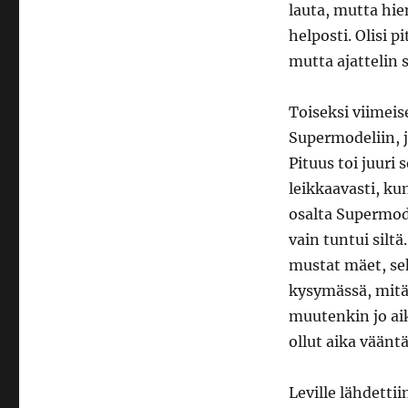
lauta, mutta hie
helposti. Olisi 
mutta ajattelin s
Toiseksi viimeis
Supermodeliin, j
Pituus toi juuri
leikkaavasti, ku
osalta Supermod
vain tuntui siltä
mustat mäet, sek
kysymässä, mitä 
muutenkin jo aik
ollut aika väänt
Leville lähdettii