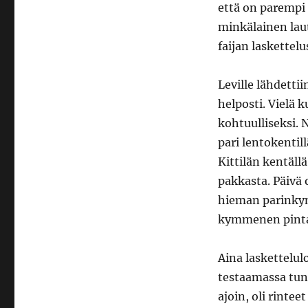
pakkasta
että on parempi
minkälainen laut
faijan laskettelu
Leville lähdettii
helposti. Vielä k
kohtuulliseksi. 
pari lentokentil
Kittilän kentäll
pakkasta. Päivä 
hieman parinkym
kymmenen pintaa
Aina laskettelul
testaamassa tunt
ajoin, oli rintee