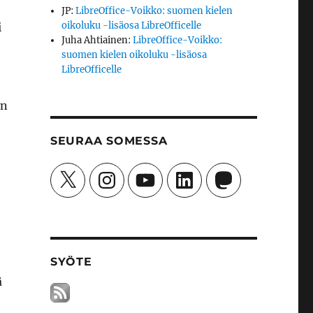
JP
:
LibreOffice-Voikko: suomen kielen
oikoluku -lisäosa LibreOfficelle
i
Juha Ahtiainen
:
LibreOffice-Voikko:
suomen kielen oikoluku -lisäosa
LibreOfficelle
an
SEURAA SOMESSA
X
Instagram
YouTube
LinkedIn
Mastodon
SYÖTE
ä