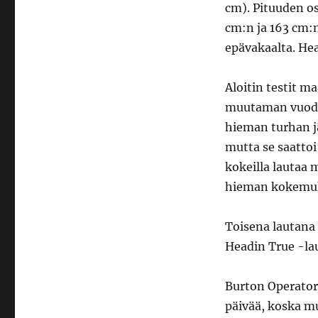
cm). Pituuden osa
cm:n ja 163 cm:n
epävakaalta. Hea
Aloitin testit m
muutaman vuoden
hieman turhan jä
mutta se saattoi 
kokeilla lautaa 
hieman kokemuk
Toisena lautana
Headin True -lau
Burton Operator 
päivää, koska mu