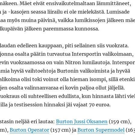
mäkeen. Mäet eivät ensivaikutelmaltaan lämmittäneet,
 ja -kasojen seassa liirailu ei ole mielekästä. Lumisade
allaa myös muina päivinä, vaikka lumikissojen jälkeen mä
 alkupäivän jälkeen paremmassa kunnossa.
laudan edelleen kauppaan, piti sellainen siis vuokrata.
onna osalta päätin turvautua Intersportin valikoimaan,
 Levin vuokraamossa on vain Nitron lumilautoja. Interspor
mia hyviä vaihtoehtoja Burtonin valikoimista ja hyvää
alikoima olisi toki voinut olla hieman isompi, sillä etenk
n osalta valinnanvaraa ei kovin paljoa ollut jäljellä.
okraus oli suhteellisen edullista, kun hinnasta lähti vie
la ja testisession hinnaksi jäi vajaat 70 euroa.
stasin neljää eri lautaa:
Burton Jussi Oksanen
(159 cm),
cm),
Burton Operator
(157 cm) ja
Burton Supermodel
(16