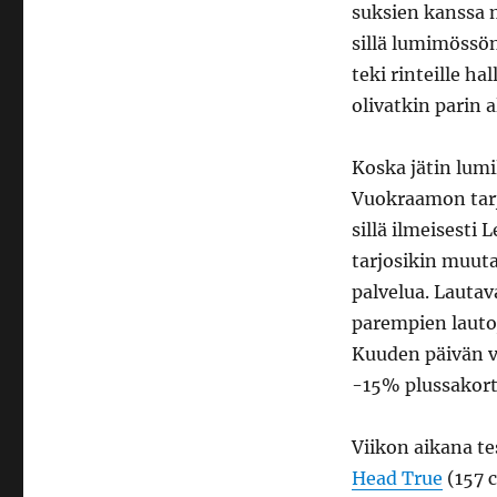
suksien kanssa 
sillä lumimössön
teki rinteille h
olivatkin parin
Koska jätin lumi
Vuokraamon tarj
sillä ilmeisesti
tarjosikin muuta
palvelua. Lautav
parempien lautoje
Kuuden päivän vu
-15% plussakortil
Viikon aikana te
Head True
(157 