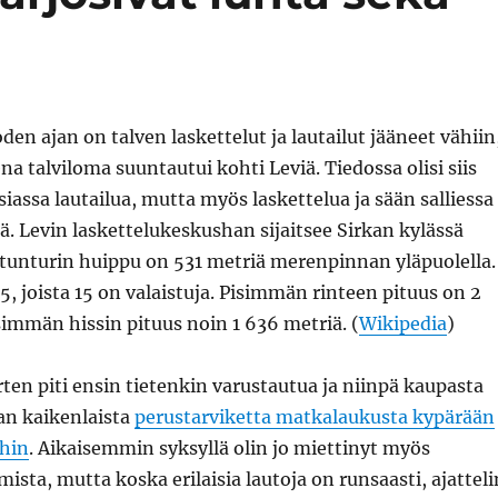
n ajan on talven laskettelut ja lautailut jääneet vähiin
na talviloma suuntautui kohti Leviä. Tiedossa olisi siis
siassa lautailua, mutta myös laskettelua ja sään salliessa
. Levin laskettelukeskushan sijaitsee Sirkan kylässä
vitunturin huippu on 531 metriä merenpinnan yläpuolella.
45, joista 15 on valaistuja. Pisimmän rinteen pituus on 2
simmän hissin pituus noin 1 636 metriä. (
Wikipedia
)
en piti ensin tietenkin varustautua ja niinpä kaupasta
an kaikenlaista
perustarviketta matkalaukusta kypärään
ihin
. Aikaisemmin syksyllä olin jo miettinyt myös
ista, mutta koska erilaisia lautoja on runsaasti, ajatteli