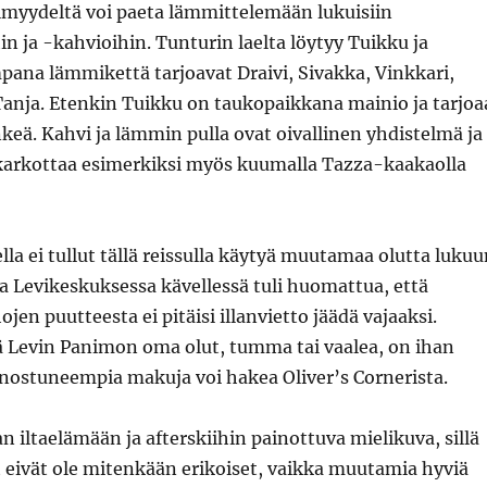
ylmyydeltä voi paeta lämmittelemään lukuisiin
in ja -kahvioihin. Tunturin laelta löytyy Tuikku ja
pana lämmikettä tarjoavat Draivi, Sivakka, Vinkkari,
Tanja. Etenkin Tuikku on taukopaikkana mainio ja tarjoa
nkeä. Kahvi ja lämmin pulla ovat oivallinen yhdistelmä ja
karkottaa esimerkiksi myös kuumalla Tazza-kaakaolla
lla ei tullut tällä reissulla käytyä muutamaa olutta luku
a Levikeskuksessa kävellessä tuli huomattua, että
jen puutteesta ei pitäisi illanvietto jäädä vajaaksi.
sä Levin Panimon oma olut, tumma tai vaalea, on ihan
enostuneempia makuja voi hakea Oliver’s Cornerista.
an iltaelämään ja afterskiihin painottuva mielikuva, sillä
 eivät ole mitenkään erikoiset, vaikka muutamia hyviä