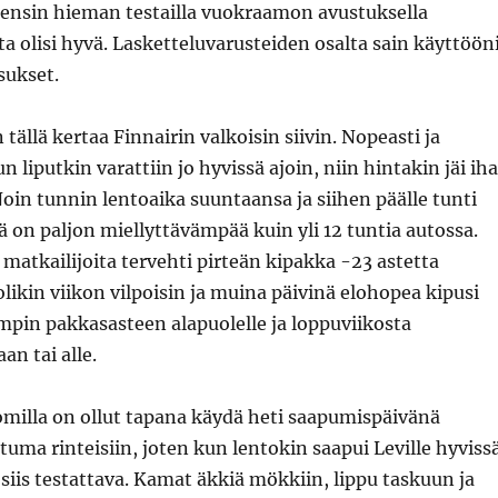
 ensin hieman testailla vuokraamon avustuksella
a olisi hyvä. Lasketteluvarusteiden osalta sain käyttöön
sukset.
n tällä kertaa Finnairin valkoisin siivin. Nopeasti ja
un liputkin varattiin jo hyvissä ajoin, niin hintakin jäi ih
Noin tunnin lentoaika suuntaansa ja siihen päälle tunti
lä on paljon miellyttävämpää kuin yli 12 tuntia autossa.
ä matkailijoita tervehti pirteän kipakka -23 astetta
olikin viikon vilpoisin ja muina päivinä elohopea kipusi
pin pakkasasteen alapuolelle ja loppuviikosta
n tai alle.
omilla on ollut tapana käydä heti saapumispäivänä
uma rinteisiin, joten kun lentokin saapui Leville hyviss
t siis testattava. Kamat äkkiä mökkiin, lippu taskuun ja