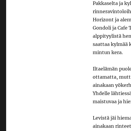
Pakkaselta ja k
rinneravintoloih
Horizont ja alem
Gondoli ja Cafe 
alppityylistä he
saattaa kylmää 
mintun kera.
Iltaelämän puole
ottamatta, mutt
ainakaan yökerho
Yhdelle lähties
maistuvaa ja hi
Levistä jäi hiem
ainakaan rinteet