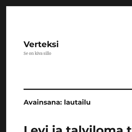
Verteksi
Se on kiva sillo
Avainsana:
lautailu
Levi ja talviloma 