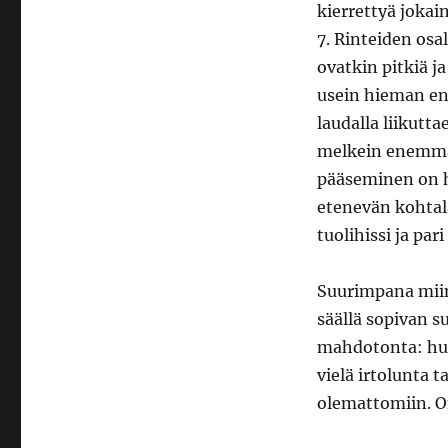
kierrettyä jokain
7. Rinteiden osa
ovatkin pitkiä ja
usein hieman ene
laudalla liikutta
melkein enemmä
pääseminen on h
etenevän kohtala
tuolihissi ja pari
Suurimpana miinu
säällä sopivan s
mahdotonta: huip
vielä irtolunta t
olemattomiin. O