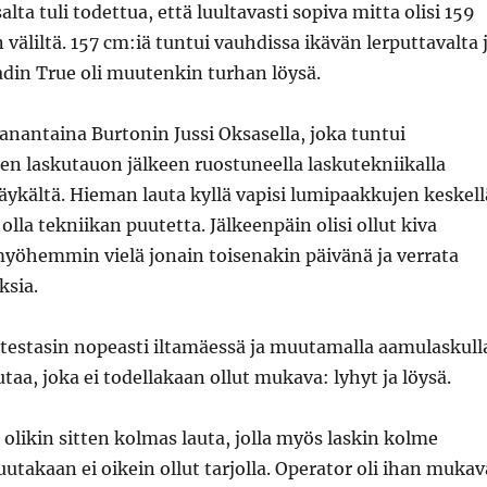
lta tuli todettua, että luultavasti sopiva mitta olisi 159
 väliltä. 157 cm:iä tuntui vauhdissa ikävän lerputtavalta 
din True oli muutenkin turhan löysä.
aanantaina Burtonin Jussi Oksasella, joka tuntui
 laskutauon jälkeen ruostuneella laskutekniikalla
ykältä. Hieman lauta kyllä vapisi lumipaakkujen keskell
olla tekniikan puutetta. Jälkeenpäin olisi ollut kiva
myöhemmin vielä jonain toisenakin päivänä ja verrata
sia.
 testasin nopeasti iltamäessä ja muutamalla aamulaskull
taa, joka ei todellakaan ollut mukava: lyhyt ja löysä.
olikin sitten kolmas lauta, jolla myös laskin kolme
utakaan ei oikein ollut tarjolla. Operator oli ihan mukav