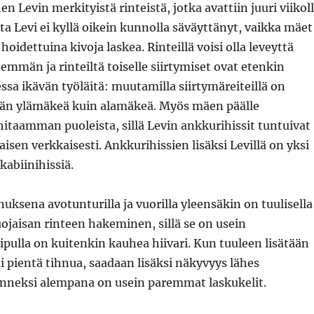
en Levin merkityistä rinteistä, jotka avattiin juuri viikol
lta Levi ei kyllä oikein kunnolla säväyttänyt, vaikka mäet
 hoidettuina kivoja laskea. Rinteillä voisi olla leveyttä
mmän ja rinteiltä toiselle siirtymiset ovat etenkin
essa ikävän työläitä: muutamilla siirtymäreiteillä on
n ylämäkeä kuin alamäkeä. Myös mäen päälle
itaamman puoleista, sillä Levin ankkurihissit tuntuivat
isen verkkaisesti. Ankkurihissien lisäksi Levillä on yksi
 kabiinihissiä.
ksena avotunturilla ja vuorilla yleensäkin on tuulisella
uojaisan rinteen hakeminen, sillä se on usein
ulla on kuitenkin kauhea hiivari. Kun tuuleen lisätään
ai pientä tihnua, saadaan lisäksi näkyvyys lähes
nneksi alempana on usein paremmat laskukelit.