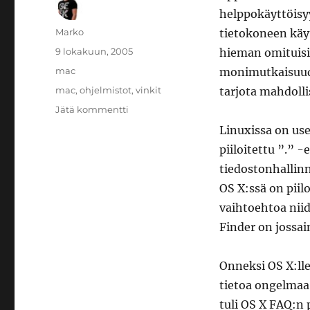
helppokäyttöisy
Kirjoittaja
Marko
tietokoneen käy
Julkaistu
9 lokakuun, 2005
hieman omituisil
Kategoriat
mac
monimutkaisuudet
Avainsanat
mac
,
ohjelmistot
,
vinkit
tarjota mahdoll
artikkeliin
Jätä kommentti
Finder
Linuxissa on use
ja
piiloitettu ”.” -
piilotetut
tiedostot
tiedostonhallinn
OS X:ssä on piil
vaihtoehtoa niid
Finder on jossa
Onneksi OS X:lle 
tietoa ongelmaa.
tuli OS X FAQ:n 