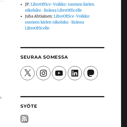
JP
:
LibreOffice-Voikko: suomen kielen
oikoluku -lisäosa LibreOfficelle
Juha Ahtiainen
:
LibreOffice-Voikko:
suomen kielen oikoluku -lisäosa
LibreOfficelle
SEURAA SOMESSA
X
Instagram
YouTube
LinkedIn
Mastodon
.
SYÖTE