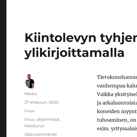
Kiintolevyn tyhj
ylikirjoittamalla
Tietokoneharras
vanhempaa kalus
Kirjoittaja
Marko
Vaikka yksityisel
Julkaistu
27 elokuun, 2005
ja arkaluontoista
Kategoriat
linux
koneiden myyntiä
Avainsanat
linux
,
ohjelmistot
,
tuhoaminen, on v
tietoturva
esim. yrityssalai
artikkeliin
Jätä kommentti