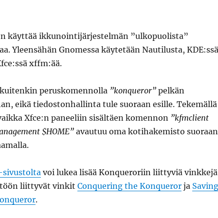
en käyttää ikkunointijärjestelmän ”ulkopuolista”
taa. Yleensähän Gnomessa käytetään Nautilusta, KDE:ss
fce:ssä xffm:ää.
 kuitenkin peruskomennolla
”konqueror”
pelkän
n, eikä tiedostonhallinta tule suoraan esille. Tekemällä
aikka Xfce:n paneeliin sisältäen komennon
”kfmclient
emanagement $HOME”
avautuu oma kotihakemisto suoraan
aamalla.
-sivustolta
voi lukea lisää Konqueroriin liittyviä vinkkejä
öön liittyvät vinkit
Conquering the Konqueror
ja
Savin
Konqueror
.