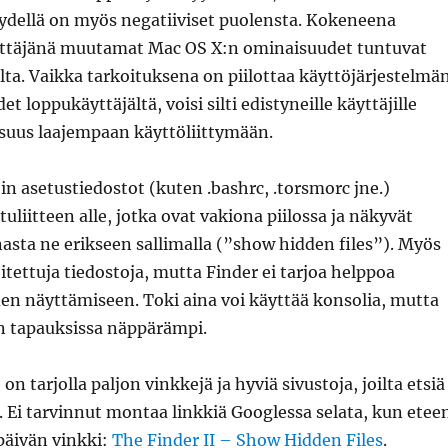
ydellä on myös negatiiviset puolensta. Kokeneena
ttäjänä muutamat Mac OS X:n ominaisuudet tuntuvat
ta. Vaikka tarkoituksena on piilottaa käyttöjärjestelmä
 loppukäyttäjältä, voisi silti edistyneille käyttäjille
isuus laajempaan käyttöliittymään.
in asetustiedostot (kuten .bashrc, .torsmorc jne.)
etuliitteen alle, jotka ovat vakiona piilossa ja näkyvät
asta ne erikseen sallimalla (”show hidden files”). Myös
oitettuja tiedostoja, mutta Finder ei tarjoa helppoa
en näyttämiseen. Toki aina voi käyttää konsolia, mutta
in tapauksissa näppärämpi.
on tarjolla paljon vinkkejä ja hyviä sivustoja, joilta etsiä
 Ei tarvinnut montaa linkkiä Googlessa selata, kun etee
päivän vinkki:
The Finder II – Show Hidden Files
.