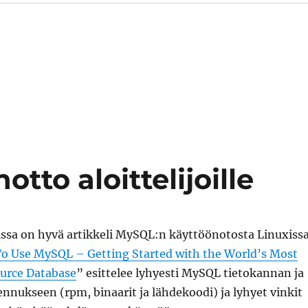
tto aloittelijoille
issa on hyvä artikkeli MySQL:n käyttöönotosta Linuxissa
To Use MySQL – Getting Started with the World’s Most
urce Database
” esittelee lyhyesti MySQL tietokannan ja
ennukseen (rpm, binaarit ja lähdekoodi) ja lyhyet vinkit