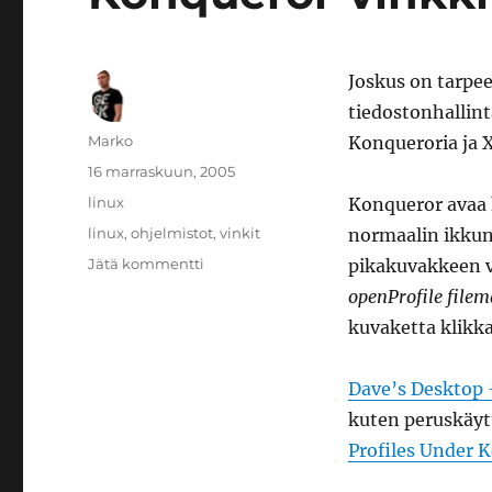
Joskus on tarpe
tiedostonhallin
Kirjoittaja
Marko
Konqueroria ja X
Julkaistu
16 marraskuun, 2005
Kategoriat
linux
Konqueror avaa
Avainsanat
linux
,
ohjelmistot
,
vinkit
normaalin ikkuna
artikkeliin
Jätä kommentti
pikakuvakkeen v
Konqueror-
openProfile fil
vinkki
kuvaketta klikk
Dave’s Desktop 
kuten peruskäytt
Profiles Under 