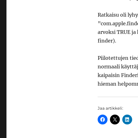
Ratkaisu oli lyh
”com.apple.find
arvoksi TRUE ja
finder).
Piilotettujen tie
normaali käyttäjä
kaipaisin Finderi
hieman helpom
Jaa artikkeli: