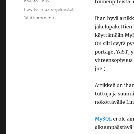
Kategoriat
how-to
,
linux
toimenpiteistä,
Avainsanat
how-to
,
linux
,
ohjelmistot
artikkeliin
Jätä kommentti
Ihan hyvä artikk
MySQL:n
jakelupakettien
käyttöönotto
käyttämään MyS
aloittelijoille
On silti syytä p
portage, YaST, 
yhteensopivuus j
jne.)
Artikkeli on iha
tuttuja ja suun
nököttävälle Lin
MySQL
ei ole ai
alkuunpäästävä 