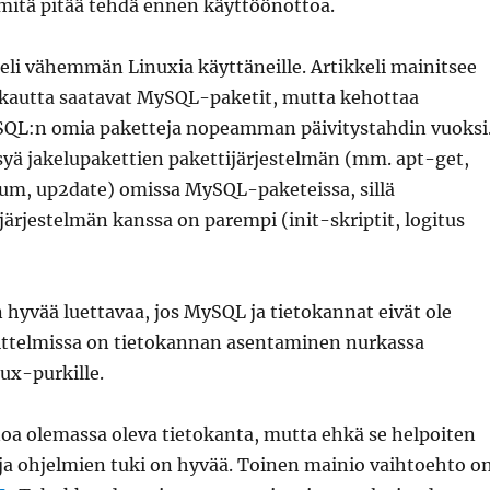
 mitä pitää tehdä ennen käyttöönottoa.
eli vähemmän Linuxia käyttäneille. Artikkeli mainitsee
 kautta saatavat MySQL-paketit, mutta kehottaa
QL:n omia paketteja nopeamman päivitystahdin vuoksi
ysyä jakelupakettien pakettijärjestelmän (mm. apt-get,
yum, up2date) omissa MySQL-paketeissa, sillä
ärjestelmän kanssa on parempi (init-skriptit, logitus
n hyvää luettavaa, jos MySQL ja tietokannat eivät ole
nittelmissa on tietokannan asentaminen nurkassa
ux-purkille.
noa olemassa oleva tietokanta, mutta ehkä se helpoiten
ja ohjelmien tuki on hyvää. Toinen mainio vaihtoehto o