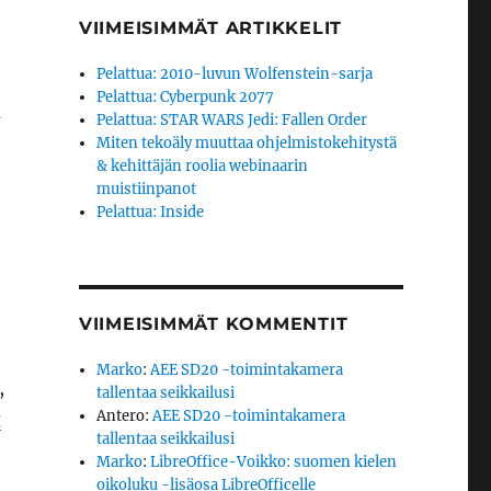
VIIMEISIMMÄT ARTIKKELIT
Pelattua: 2010-luvun Wolfenstein-sarja
Pelattua: Cyberpunk 2077
ä
Pelattua: STAR WARS Jedi: Fallen Order
Miten tekoäly muuttaa ohjelmistokehitystä
& kehittäjän roolia webinaarin
muistiinpanot
Pelattua: Inside
VIIMEISIMMÄT KOMMENTIT
Marko
:
AEE SD20 -toimintakamera
,
tallentaa seikkailusi
Antero
:
AEE SD20 -toimintakamera
g
tallentaa seikkailusi
Marko
:
LibreOffice-Voikko: suomen kielen
oikoluku -lisäosa LibreOfficelle