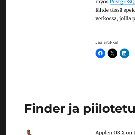
myös
PostgreSQ
lähde tässä spe
verkossa, joilla 
Jaa artikkeli:
Finder ja piilotet
Applen OS X on 