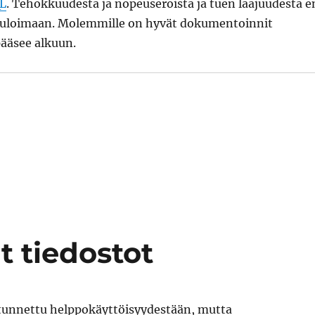
L
. Tehokkuudesta ja nopeuseroista ja tuen laajuudesta e
kuloimaan. Molemmille on hyvät dokumentoinnit
pääsee alkuun.
ut tiedostot
tunnettu helppokäyttöisyydestään, mutta