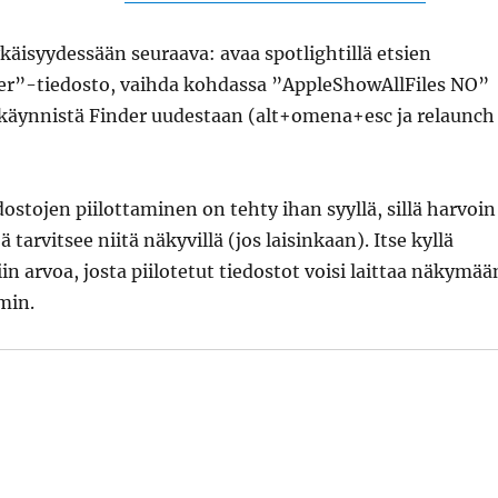
ykäisyydessään seuraava: avaa spotlightillä etsien
er”-tiedosto, vaihda kohdassa ”AppleShowAllFiles NO”
 käynnistä Finder uudestaan (alt+omena+esc ja relaunch
dostojen piilottaminen on tehty ihan syyllä, sillä harvoin
 tarvitsee niitä näkyvillä (jos laisinkaan). Itse kyllä
in arvoa, josta piilotetut tiedostot voisi laittaa näkymää
min.