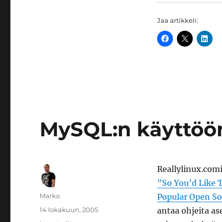
Jaa artikkeli:
MySQL:n käyttööno
Reallylinux.com
”So You’d Like 
Kirjoittaja
Marko
Popular Open So
Julkaistu
14 lokakuun, 2005
antaa ohjeita as