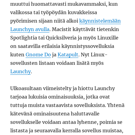
muuttui huomattavasti mukavammaksi, kun
valikossa tai työpöydän kuvakkeissa
pyörimisen sijaan niitä alkoi
käynnistelemään
Launchyn avulla
. Macistit käyttävät tietenkin
Spotlightia tai Quicksilveria ja myös Linuxille
on saatavilla erilaisia käynnistyssovelluksia
kuten
Gnome Do
ja
Katapult
. Nyt Linux-
sovellusten listaan voidaan lisätä myös
Launchy
.
Ulkoasultaan viimeistelty ja hiottu Launchy
tarjoaa lukuisia ominaisuuksia, jotka ovat
tuttuja muista vastaavista sovelluksista. Yhtenä
kätevänä ominaisuutena haluttavalle
sovellukselle voidaan antaa lyhenne, poimia se
listasta ja seuraavalla kerralla sovellus muistaa,