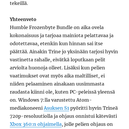
tekeillä.
Yhteenveto
Humble Frozenbyte Bundle on aika ovela
kokonaisuus ja tarjoaa mainiota pelattavaa ja
odotettavaa, etenkin kun hinnan sai itse
päättää. Ainakin Trine jo yksinään tarjosi hyvin
vastinetta rahalle, eivätkä loputkaan pelit
arviolta huonoja olleet. Lisäksi kun pelien
vaatimukset ovat myös aika maltilliset, ei
niiden pelaaminen ainakaan uusimmasta
raudasta kiinni ole, kuten PC-peleissä yleensä
on. Windows 7:lla varustettu Atom-
mediakoneeni
Asuksen S1
pyöritti hyvin Trineä
720p-resoluutiolla ja ohjaus onnistui kätevästi
Xbox 360:n ohjaimella
, jolle pelien ohjaus on