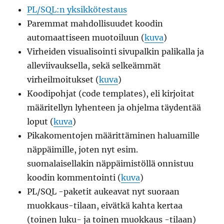
PL/SQL:n yksikkötestaus
Paremmat mahdollisuudet koodin
automaattiseen muotoiluun (
kuva
)
Virheiden visualisointi sivupalkin palikalla ja
alleviivauksella, sekä selkeämmät
virheilmoitukset (
kuva
)
Koodipohjat (code templates), eli kirjoitat
määritellyn lyhenteen ja ohjelma täydentää
loput (
kuva
)
Pikakomentojen määrittäminen haluamille
näppäimille, joten nyt esim.
suomalaisellakin näppäimistöllä onnistuu
koodin kommentointi (
kuva
)
PL/SQL -paketit aukeavat nyt suoraan
muokkaus-tilaan, eivätkä kahta kertaa
(toinen luku- ja toinen muokkaus -tilaan)