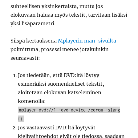
suhteellisen yksinkertaista, mutta jos
elokuvaan haluaa myös tekstit, tarvitaan lisäksi
yksi lisäparametri.
Siispä kertauksena
Mplayerin man-sivuilta
poimittuna, prosessi menee jotakuinkin
seuraavasti:
Jos tiedetään, että DVD:ltä löytyy
esimerkiksi suomenkieliset tekstit,
aloitetaan elokuvan katseleminen
komenolla:
mplayer dvd://1 -dvd-device /cdrom -slang
fi
Jos vastaavasti DVD:ltä löytyvät
kielivaihtoehdot eivät ole tiedossa, saadaan