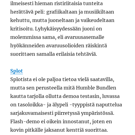
ilmeisesti hieman ristiriitaisia tunteita
herättävä peli: grafiikaltaan ja musiikiltaan
kehuttu, mutta juoneltaan ja vaikeudeltaan
kritisoitu. Lyhykäisyydessään juoni on
molemmissa sama, eli avaruusasemalle
hyökänneiden avaruusolioiden räiskintä
suorittaen samalla erilaisia tehtäviä.
Splot
Splotista ei ole paljoa tietoa vielä saatavilla,
mutta sen perusteella mitä Humble Bundlen
kautta tarjolla ollutta demoa testasin, luvassa
on tasoloikka- ja älypeli -tyyppistä naputtelua
sarjakuvamaisesti piirretyssä ympäristössä.
Flash-demo ei oikein innostanut, joten en
kovin pitkälle jaksanut kenttiä suorittaa.