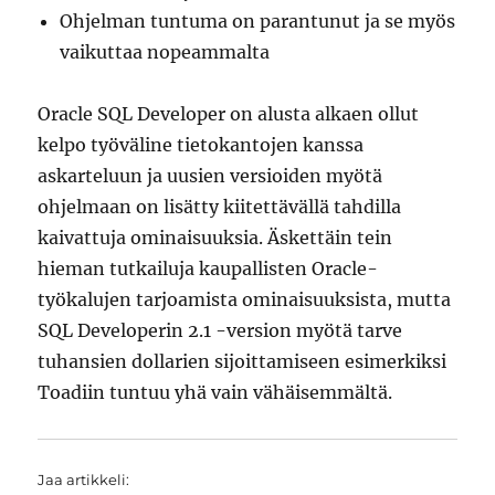
Ohjelman tuntuma on parantunut ja se myös
vaikuttaa nopeammalta
Oracle SQL Developer on alusta alkaen ollut
kelpo työväline tietokantojen kanssa
askarteluun ja uusien versioiden myötä
ohjelmaan on lisätty kiitettävällä tahdilla
kaivattuja ominaisuuksia. Äskettäin tein
hieman tutkailuja kaupallisten Oracle-
työkalujen tarjoamista ominaisuuksista, mutta
SQL Developerin 2.1 -version myötä tarve
tuhansien dollarien sijoittamiseen esimerkiksi
Toadiin tuntuu yhä vain vähäisemmältä.
Jaa artikkeli: