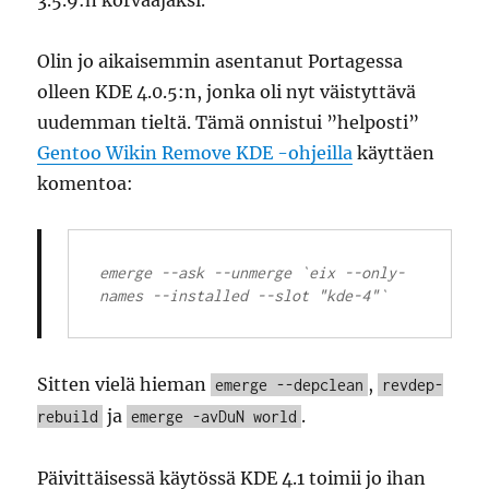
Olin jo aikaisemmin asentanut Portagessa
olleen KDE 4.0.5:n, jonka oli nyt väistyttävä
uudemman tieltä. Tämä onnistui ”helposti”
Gentoo Wikin Remove KDE -ohjeilla
käyttäen
komentoa:
emerge --ask --unmerge `eix --only-
Sitten vielä hieman
,
emerge --depclean
revdep-
ja
.
rebuild
emerge -avDuN world
Päivittäisessä käytössä KDE 4.1 toimii jo ihan