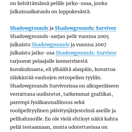
on kehittämässä pelille jatko-osaa, jonka
julkaisuaikataulu on loppukesästä.
Shadowgrounds
ja
Shadowgrounds: Survivor
Shadowgrounds-sarjan pelit vuonna 2005
julkaistu
Shadowgrounds
ja vuonna 2007
julkaistu jatko-osa
Shadowgrounds: Survivor
tarjoavat pelaajalle isometrisestä
kuvakulmasta, eli ylhäältä alaspäin, kuvattua
räiskintää vanhojen retropelien tyyliin.
Shadowgrounds Survivorissa on alkuperäiseen
verrattuna uudistetut, tarkemmat grafiikat,
parempi fysiikanmallinnus sekä
roolipelityylinen päivitysjärjestelmä aseille ja
pelihahmoille. En ole vielä ehtinyt näitä kahta
peliä testaamaan, mutta odotettavissa on