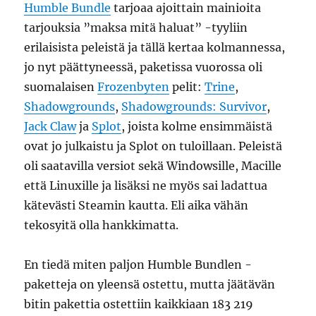
Humble Bundle
tarjoaa ajoittain mainioita
tarjouksia ”maksa mitä haluat” -tyyliin
erilaisista peleistä ja tällä kertaa kolmannessa,
jo nyt päättyneessä, paketissa vuorossa oli
suomalaisen
Frozenbyten
pelit:
Trine
,
Shadowgrounds
,
Shadowgrounds: Survivor
,
Jack Claw
ja
Splot
, joista kolme ensimmäistä
ovat jo julkaistu ja Splot on tuloillaan. Peleistä
oli saatavilla versiot sekä Windowsille, Macille
että Linuxille ja lisäksi ne myös sai ladattua
kätevästi Steamin kautta. Eli aika vähän
tekosyitä olla hankkimatta.
En tiedä miten paljon Humble Bundlen -
paketteja on yleensä ostettu, mutta jäätävän
bitin pakettia ostettiin kaikkiaan 183 219