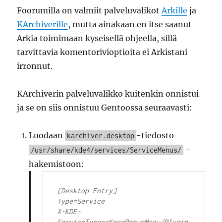
Foorumilla on valmiit palveluvalikot
Arkille
ja
KArchiverille
, mutta ainakaan en itse saanut
Arkia toimimaan kyseisellä ohjeella, sillä
tarvittavia komentorivioptioita ei Arkistani
irronnut.
KArchiverin palveluvalikko kuitenkin onnistui
ja se on siis onnistuu Gentoossa seuraavasti:
Luodaan
-tiedosto
karchiver.desktop
-
/usr/share/kde4/services/ServiceMenus/
hakemistoon:
[Desktop Entry]

Type=Service

X-KDE-
ServiceTypes=KonqPopupMenu/Plugin