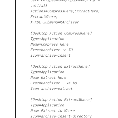
,all/all

Actions=CompressHere;ExtractHere;
ExtractWhere;

X-KDE-Submenu=KArchiver

[Desktop Action CompressHere]

Type=Application

Name=Compress Here

Exec=karchiver -c %U

Icon=archive-insert

[Desktop Action ExtractHere]

Type=Application

Name=Extract Here

Exec=karchiver --xa %u

Icon=archive-extract

[Desktop Action ExtractWhere]

Type=Application

Name=Extract to Where

Icon=archive-insert-directory
