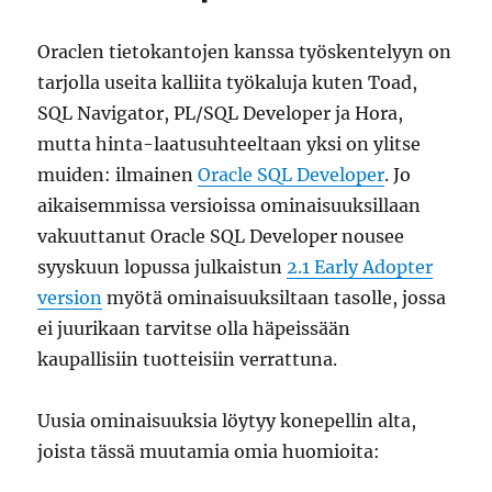
Splot
Oraclen tietokantojen kanssa työskentelyyn on
tarjolla useita kalliita työkaluja kuten Toad,
SQL Navigator, PL/SQL Developer ja Hora,
mutta hinta-laatusuhteeltaan yksi on ylitse
muiden: ilmainen
Oracle SQL Developer
. Jo
aikaisemmissa versioissa ominaisuuksillaan
vakuuttanut Oracle SQL Developer nousee
syyskuun lopussa julkaistun
2.1 Early Adopter
version
myötä ominaisuuksiltaan tasolle, jossa
ei juurikaan tarvitse olla häpeissään
kaupallisiin tuotteisiin verrattuna.
Uusia ominaisuuksia löytyy konepellin alta,
joista tässä muutamia omia huomioita: