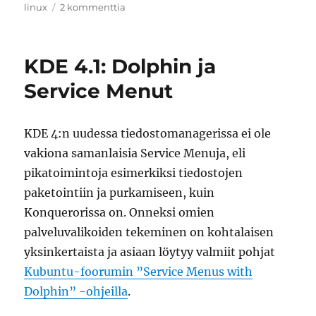
artikkeliin
linux
2 kommenttia
Mplayer
ja
DVD-
KDE 4.1: Dolphin ja
elokuvan
katseleminen
Service Menut
Linuxissa
KDE 4:n uudessa tiedostomanagerissa ei ole
vakiona samanlaisia Service Menuja, eli
pikatoimintoja esimerkiksi tiedostojen
paketointiin ja purkamiseen, kuin
Konquerorissa on. Onneksi omien
palveluvalikoiden tekeminen on kohtalaisen
yksinkertaista ja asiaan löytyy valmiit pohjat
Kubuntu-foorumin ”Service Menus with
Dolphin” -ohjeilla
.