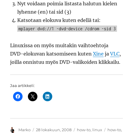
Nyt voidaan poimia listasta halutun kielen
lyhenne (en) tai sid (3)
Katsotaan elokuva kuten edellä tai:
mplayer dvd://1 -dvd-device /cdrom -sid 3
Linuxissa on myös muitakin vaihtoehtoja
DVD-elokuvan katsomiseen kuten
Xine
ja
VLC
,
joilla onnistuu myös DVD-valikoiden klikkailu.
Jaa artikkeli:
Kirjoittaja
Julkaistu
Kategoriat
Avainsanat
Marko
28 lokakuun, 2008
how-to
,
linux
how-to
,