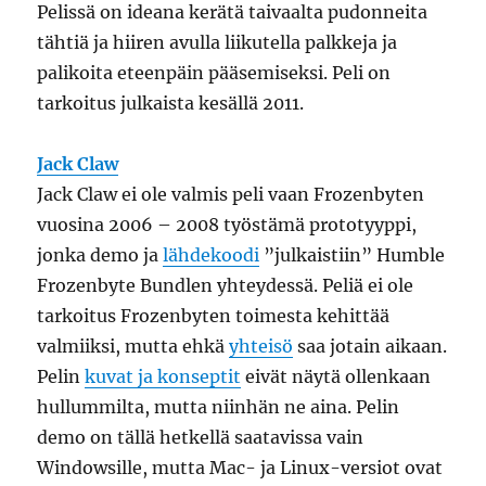
Pelissä on ideana kerätä taivaalta pudonneita
tähtiä ja hiiren avulla liikutella palkkeja ja
palikoita eteenpäin pääsemiseksi. Peli on
tarkoitus julkaista kesällä 2011.
Jack Claw
Jack Claw ei ole valmis peli vaan Frozenbyten
vuosina 2006 – 2008 työstämä prototyyppi,
jonka demo ja
lähdekoodi
”julkaistiin” Humble
Frozenbyte Bundlen yhteydessä. Peliä ei ole
tarkoitus Frozenbyten toimesta kehittää
valmiiksi, mutta ehkä
yhteisö
saa jotain aikaan.
Pelin
kuvat ja konseptit
eivät näytä ollenkaan
hullummilta, mutta niinhän ne aina. Pelin
demo on tällä hetkellä saatavissa vain
Windowsille, mutta Mac- ja Linux-versiot ovat