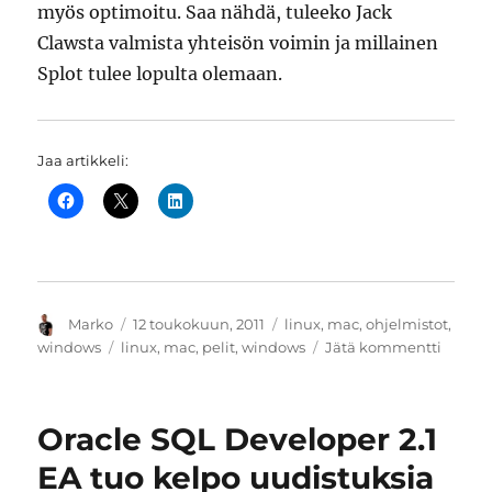
myös optimoitu. Saa nähdä, tuleeko Jack
Clawsta valmista yhteisön voimin ja millainen
Splot tulee lopulta olemaan.
Jaa artikkeli:
Kirjoittaja
Julkaistu
Kategoriat
Marko
12 toukokuun, 2011
linux
,
mac
,
ohjelmistot
,
Avainsanat
artikke
windows
linux
,
mac
,
pelit
,
windows
Jätä kommentti
Humbl
Frozen
Bundle
Oracle SQL Developer 2.1
Trine,
Shado
EA tuo kelpo uudistuksia
ja