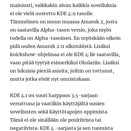
mainiosti, vaikkakin aivan kaikkia sovelluksia
ei ole vielä nostettu KDE 4:n tasolle.
Tämmöinen on muun muassa Amarok 2, josta
on saatavilla Alpha-tason versio, joka myös
todella on Alpha-tasoinen. En myöskään oikein
pidä uuden Amarok 2:n ulkonäöstä. Lisäksi
kuickshow-ohjelmaa ei ole KDE 4:lle saatavilla,
vaan pitää tyytyä esimerkiksi Okulariin. Lisäksi
on lukuisia pieniä asioita, joihin on tottunut,
mutta jotka eivät nyt onnistukaan.
KDE 4.1 on suuri harppaus 3.5-sarjaan
verrattuna ja vaatiikin käyttäjältä uusien
sovellusten sekä käyttötapojen oppimista.
Tämä ei ole sinällään ole positiivista tai
negatiivista. KDE 4 -sarjasta ja sen tuomista