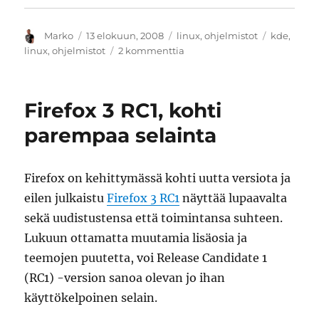
Kirjoittaja
Julkaistu
Kategoriat
Avainsana
Marko
13 elokuun, 2008
linux
,
ohjelmistot
kde
,
artikkeliin
linux
,
ohjelmistot
2 kommenttia
KDE
4.1
lunastaa
Firefox 3 RC1, kohti
lupauksia
ja
parempaa selainta
vaikuttaa
hyvältä
Firefox on kehittymässä kohti uutta versiota ja
eilen julkaistu
Firefox 3 RC1
näyttää lupaavalta
sekä uudistustensa että toimintansa suhteen.
Lukuun ottamatta muutamia lisäosia ja
teemojen puutetta, voi Release Candidate 1
(RC1) -version sanoa olevan jo ihan
käyttökelpoinen selain.