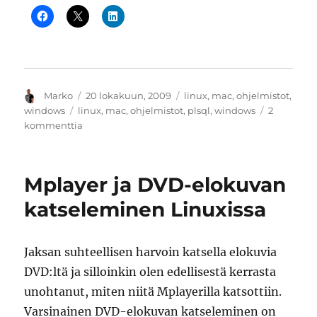
Kirjoittaja
Julkaistu
Kategoriat
Marko
20 lokakuun, 2009
linux
,
mac
,
ohjelmistot
,
Avainsanat
windows
linux
,
mac
,
ohjelmistot
,
plsql
,
windows
2
artikkeliin
kommenttia
Oracle
SQL
Developer
Mplayer ja DVD-elokuvan
2.1
EA
katseleminen Linuxissa
tuo
kelpo
uudistuksia
Jaksan suhteellisen harvoin katsella elokuvia
DVD:ltä ja silloinkin olen edellisestä kerrasta
unohtanut, miten niitä Mplayerilla katsottiin.
Varsinainen DVD-elokuvan katseleminen on