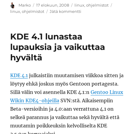
Kirjoittaja
Julkaistu
Kategoriat
Avainsana
Marko
17 elokuun, 2008
linux
,
ohjelmistot
artikkeliin
linux
,
ohjelmistot
Jätä kommentti
Launchy
saatavilla
nyt
KDE 4.1 lunastaa
myös
Linuxille
lupauksia ja vaikuttaa
hyvältä
KDE 4.1
julkaistiin muutamisen viikkoa sitten ja
löytyy ehkä joskus myös Gentoon portagesta.
Sillä välin voi asennella KDE 4.1:n
Gentoo Linux
Wikin KDE4-ohjeilla
SVN:stä. Aikaisempiin
Beta-versioihin ja 4.0:aan verrattuna 4.1 on
selkeä parannus ja vaikuttaa sekä hyvältä että
muutamin poikkeuksin kelvolliselta KDE
3.5.9:n korvaajaksi.