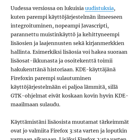
Uudessa versiossa on lukuisia
uudistuksia
,
kuten parempi käyttöjärjestelmän ilmeeseen
integroituminen, nopeampi Javascripti,
parannettu muistinkäyttö ja kehittyneempi
lisäosien ja laajennusten sekä kirjanmerkkien
hallinta. Esimerkiksi lisäosia voi hakea suoraan
lisäosat-ikkunasta ja osoitekenttä toimii
hakukenttänä historiaan. KDE-käyttäjänä
Firefoxin parempi sulautuminen
käyttöjärjestelmään ei paljoa lämmitä, sillä
GTK-ohjelmat eivät koskaan kovin hyvin KDE-
maailmaan sulaudu.
Käyttämistäni lisäosista muutamat tärkeimmät
ovat jo valmiita Firefox 3:sta varten ja loputkin
varmaan aikanaan. Lisäksi Firefox 2:sta varten