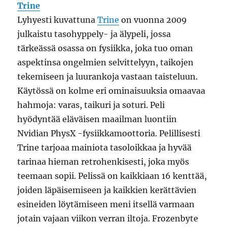
Trine
Lyhyesti kuvattuna
Trine
on vuonna 2009
julkaistu tasohyppely- ja älypeli, jossa
tärkeässä osassa on fysiikka, joka tuo oman
aspektinsa ongelmien selvittelyyn, taikojen
tekemiseen ja luurankoja vastaan taisteluun.
Käytössä on kolme eri ominaisuuksia omaavaa
hahmoja: varas, taikuri ja soturi. Peli
hyödyntää eläväisen maailman luontiin
Nvidian PhysX -fysiikkamoottoria. Pelillisesti
Trine tarjoaa mainiota tasoloikkaa ja hyvää
tarinaa hieman retrohenkisesti, joka myös
teemaan sopii. Pelissä on kaikkiaan 16 kenttää,
joiden läpäisemiseen ja kaikkien kerättävien
esineiden löytämiseen meni itsellä varmaan
jotain vajaan viikon verran iltoja. Frozenbyte