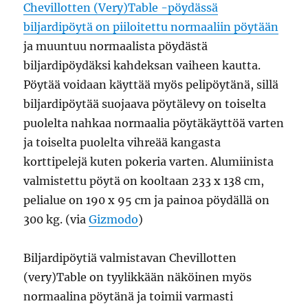
Chevillotten (Very)Table -pöydässä
biljardipöytä on piiloitettu normaaliin pöytään
ja muuntuu normaalista pöydästä
biljardipöydäksi kahdeksan vaiheen kautta.
Pöytää voidaan käyttää myös pelipöytänä, sillä
biljardipöytää suojaava pöytälevy on toiselta
puolelta nahkaa normaalia pöytäkäyttöä varten
ja toiselta puolelta vihreää kangasta
korttipelejä kuten pokeria varten. Alumiinista
valmistettu pöytä on kooltaan 233 x 138 cm,
pelialue on 190 x 95 cm ja painoa pöydällä on
300 kg. (via
Gizmodo
)
Biljardipöytiä valmistavan Chevillotten
(very)Table on tyylikkään näköinen myös
normaalina pöytänä ja toimii varmasti