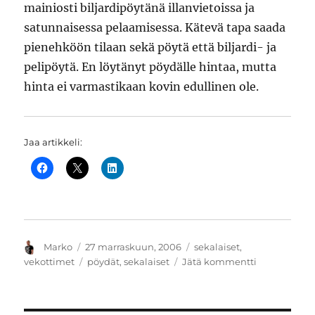
mainiosti biljardipöytänä illanvietoissa ja
satunnaisessa pelaamisessa. Kätevä tapa saada
pienehköön tilaan sekä pöytä että biljardi- ja
pelipöytä. En löytänyt pöydälle hintaa, mutta
hinta ei varmastikaan kovin edullinen ole.
Jaa artikkeli:
Kirjoittaja
Julkaistu
Kategoriat
Marko
27 marraskuun, 2006
sekalaiset
,
Avainsanat
artikkeliin
vekottimet
pöydät
,
sekalaiset
Jätä kommentti
Biljardipöyt
tavallisessa
pöydässä